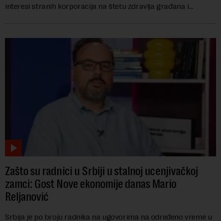
interesi stranih korporacija na štetu zdravlja građana i
imovine, tvrdi advokat Srete...
Zašto su radnici u Srbiji u stalnoj ucenjivačkoj
zamci: Gost Nove ekonomije danas Mario
Reljanović
Srbija je po broju radnika na ugovorima na određeno vreme u