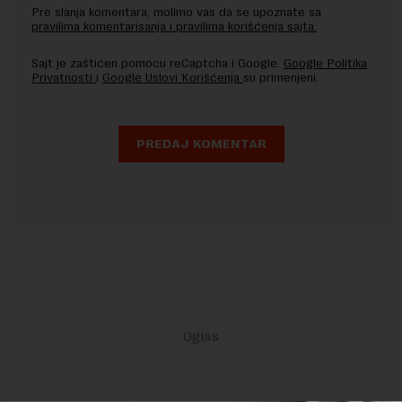
Pre slanja komentara, molimo vas da se upoznate sa
pravilima komentarisanja i pravilima korišćenja sajta.
Sajt je zaštićen pomocu reCaptcha i Google.
Google Politika
Privatnosti
i
Google Uslovi Korišćenja
su primenjeni.