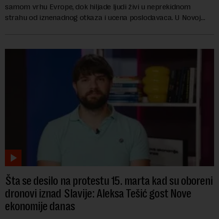
samom vrhu Evrope, dok hiljade ljudi živi u neprekidnom
strahu od iznenadnog otkaza i ucena poslodavaca. U Novoj
ekonomiji danas Mario Reljanović g...
Šta se desilo na protestu 15. marta kad su oboreni
dronovi iznad Slavije: Aleksa Tešić gost Nove
ekonomije danas