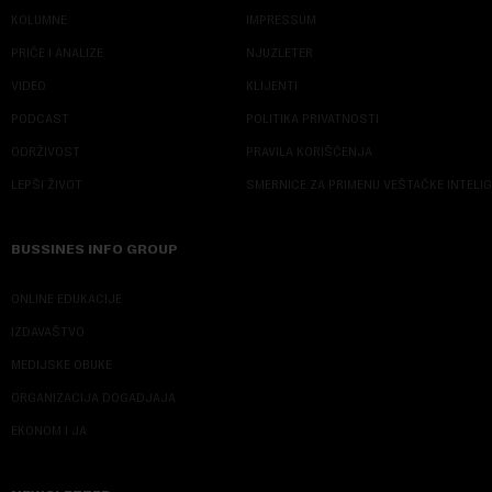
KOLUMNE
IMPRESSUM
PRIČE I ANALIZE
NJUZLETER
VIDEO
KLIJENTI
PODCAST
POLITIKA PRIVATNOSTI
ODRŽIVOST
PRAVILA KORIŠĆENJA
LEPŠI ŽIVOT
SMERNICE ZA PRIMENU VEŠTAČKE INTELI
BUSSINES INFO GROUP
ONLINE EDUKACIJE
IZDAVAŠTVO
MEDIJSKE OBUKE
ORGANIZACIJA DOGADJAJA
EKONOM I JA