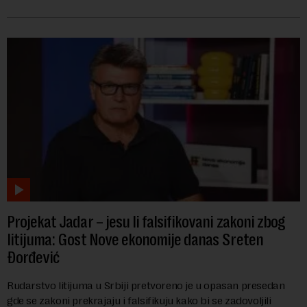
dramatičnog pada domaće ponude, s...
Projekat Jadar – jesu li falsifikovani zakoni zbog
litijuma: Gost Nove ekonomije danas Sreten
Đorđević
Rudarstvo litijuma u Srbiji pretvoreno je u opasan presedan
gde se zakoni prekrajaju i falsifikuju kako bi se zadovoljili