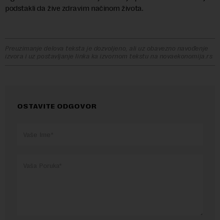
podstakli da žive zdravim načinom života.
Preuzimanje delova teksta je dozvoljeno, ali uz obavezno navođenje
izvora i uz postavljanje linka ka izvornom tekstu na novaekonomija.rs
OSTAVITE ODGOVOR