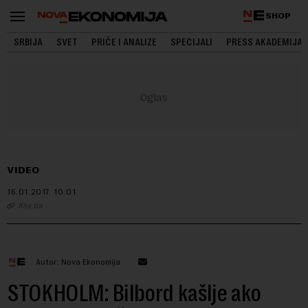
SHOP
SRBIJA
SVET
PRIČE I ANALIZE
SPECIJALI
PRESS AKADEMIJA
VIDEO
16.01.2017.
10:01
Klix.ba
Autor: Nova Ekonomija
STOKHOLM: Bilbord kašlje ako