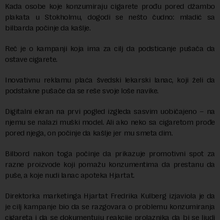
Kada osobe koje konzumiraju cigarete prođu pored džambo
plakata u Stokholmu, dogodi se nešto čudno: mladić sa
bilbarda počinje da kašlje.
Reč je o kampanji koja ima za cilj da podsticanje pušača da
ostave cigarete.
Inovativnu reklamu plaća švedski lekarski lanac, koji želi da
podstakne pušače da se reše svoje loše navike.
Digitalni ekran na prvi pogled izgleda sasvim uobičajeno – na
njemu se nalazi muški model. Ali ako neko sa cigaretom prođe
pored njega, on počinje da kašlje jer mu smeta dim.
Bilbord nakon toga počinje da prikazuje promotivni spot za
razne proizvode koji pomažu konzumentima da prestanu da
puše, a koje nudi lanac apoteka Hjartat.
Direktorka marketinga Hjartat Fredrika Kulberg izjaviola je da
je cilj kampanje bio da se razgovara o problemu konzumiranja
cigareta i da se dokumentuju reakcije prolaznika da bi se ljudi