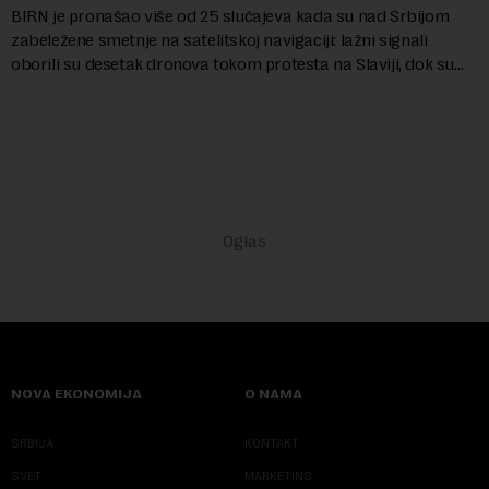
BIRN je pronašao više od 25 slučajeva kada su nad Srbijom
zabeležene smetnje na satelitskoj navigaciji: lažni signali
oborili su desetak dronova tokom protesta na Slaviji, dok su
piloti aviona prijavljivali ...
NOVA EKONOMIJA
O NAMA
SRBIJA
KONTAKT
SVET
MARKETING