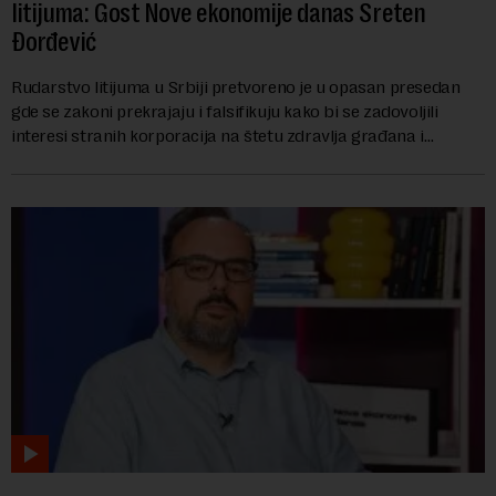
litijuma: Gost Nove ekonomije danas Sreten
Đorđević
Rudarstvo litijuma u Srbiji pretvoreno je u opasan presedan
gde se zakoni prekrajaju i falsifikuju kako bi se zadovoljili
interesi stranih korporacija na štetu zdravlja građana i
imovine, tvrdi advokat Srete...