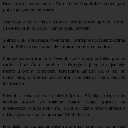
Neverovatni snimak velike ‘Zlatne baze’ Sajentološke crkve prvi
put se pojavio na internetu.
Ova baza u Kaliforniji predstavlja međunarodni upravni centar
Crkve koji je brižljivo skrivan od očiju javnosti.
Snimio ju je Toni Ortega, novinar koji prati priče o sajentolozima
još od 1995. i to uz pomoć 4K kamere montirane na dron.
Snimak je analizirao Tom Devoht, čovek koji je nekoliko godina
radio u bazi. On je ispričao za Ortegin sajt da je najvažnije
mesto u ovom kompleksu takozvana Zgrada 50. U njoj se
nalazi Religiozni tehnološki centar i kancelarija lidera Dejvida
Miskevidža.
Devoht je rekao da se u blizini Zgrade 50, čija je izgradnja
koštala gotovo 47 miliona dolara, nalazi garaža sa
Miskevidžovim automobilima i da je okružena retkim drvećem
od kojeg svako košta najmanje 10.000 dolara.
Kompleks ima i sopstvenu elektranu koja snabdeva strujom sve