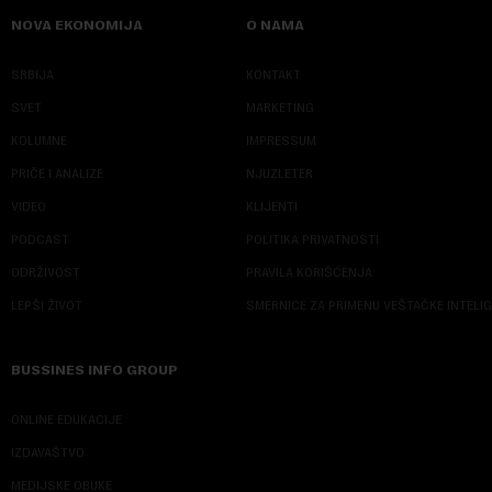
NOVA EKONOMIJA
O NAMA
SRBIJA
KONTAKT
SVET
MARKETING
KOLUMNE
IMPRESSUM
PRIČE I ANALIZE
NJUZLETER
VIDEO
KLIJENTI
PODCAST
POLITIKA PRIVATNOSTI
ODRŽIVOST
PRAVILA KORIŠĆENJA
LEPŠI ŽIVOT
SMERNICE ZA PRIMENU VEŠTAČKE INTELI
BUSSINES INFO GROUP
ONLINE EDUKACIJE
IZDAVAŠTVO
MEDIJSKE OBUKE