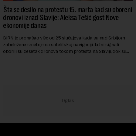
Šta se desilo na protestu 15. marta kad su oboreni
dronovi iznad Slavije: Aleksa Tešić gost Nove
ekonomije danas
BIRN je pronašao više od 25 slučajeva kada su nad Srbijom
zabeležene smetnje na satelitskoj navigaciji: lažni signali
oborili su desetak dronova tokom protesta na Slaviji, dok su
piloti aviona prijavljivali ...