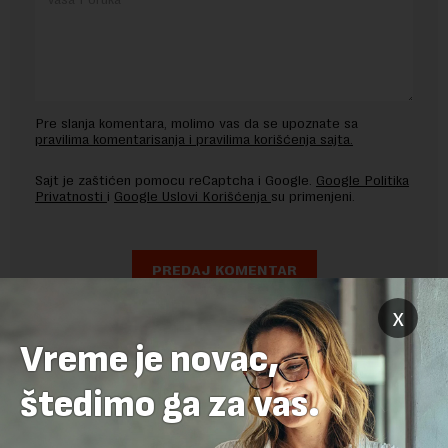
Pre slanja komentara, molimo vas da se upoznate sa
pravilima komentarisanja i pravilima korišćenja sajta.
Sajt je zaštićen pomocu reCaptcha i Google.
Google Politika
Privatnosti
i
Google Uslovi Korišćenja
su primenjeni.
x
Vreme je novac,
štedimo ga za vas.