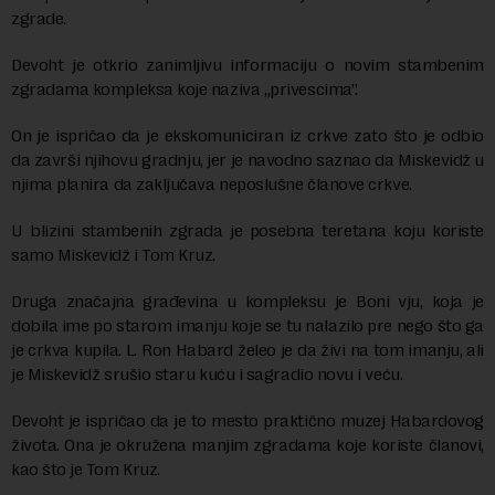
zgrade.
Devoht je otkrio zanimljivu informaciju o novim stambenim
zgradama kompleksa koje naziva „privescima”.
On je ispričao da je ekskomuniciran iz crkve zato što je odbio
da završi njihovu gradnju, jer je navodno saznao da Miskevidž u
njima planira da zaključava neposlušne članove crkve.
U blizini stambenih zgrada je posebna teretana koju koriste
samo Miskevidž i Tom Kruz.
Druga značajna građevina u kompleksu je Boni vju, koja je
dobila ime po starom imanju koje se tu nalazilo pre nego što ga
je crkva kupila. L. Ron Habard želeo je da živi na tom imanju, ali
je Miskevidž srušio staru kuću i sagradio novu i veću.
Devoht je ispričao da je to mesto praktično muzej Habardovog
života. Ona je okružena manjim zgradama koje koriste članovi,
kao što je Tom Kruz.