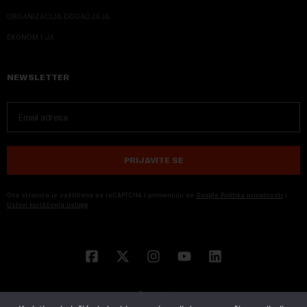
ORGANIZACIJA DOGADJAJA
EKONOM I JA
NEWSLETTER
PRIJAVITE SE
Ova stranica je zaštićena sa reCAPTCHA i primenjuju se
Google Politika privatnosti
i
Uslovi korišćenja usluge