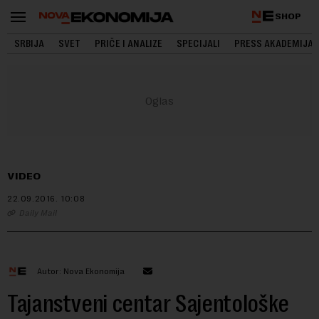
SHOP
SRBIJA
SVET
PRIČE I ANALIZE
SPECIJALI
PRESS AKADEMIJA
VIDEO
22.09.2016.
10:08
Daily Mail
Autor: Nova Ekonomija
Tajanstveni centar Sajentološke