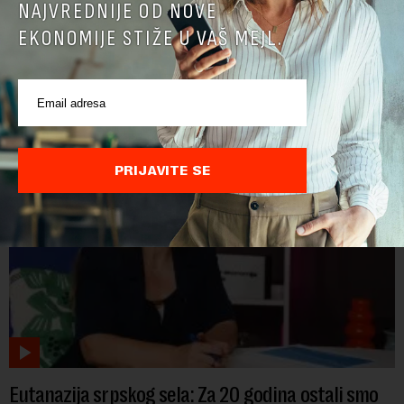
NAJVREDNIJE OD NOVE
EKONOMIJE STIŽE U VAŠ MEJL.
POVEZANI SADRŽAJI
PRIJAVITE SE
Eutanazija srpskog sela: Za 20 godina ostali smo