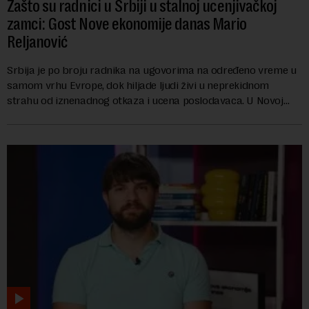
Zašto su radnici u Srbiji u stalnoj ucenjivačkoj
zamci: Gost Nove ekonomije danas Mario
Reljanović
Srbija je po broju radnika na ugovorima na određeno vreme u
samom vrhu Evrope, dok hiljade ljudi živi u neprekidnom
strahu od iznenadnog otkaza i ucena poslodavaca. U Novoj
ekonomiji danas Mario Reljanović g...