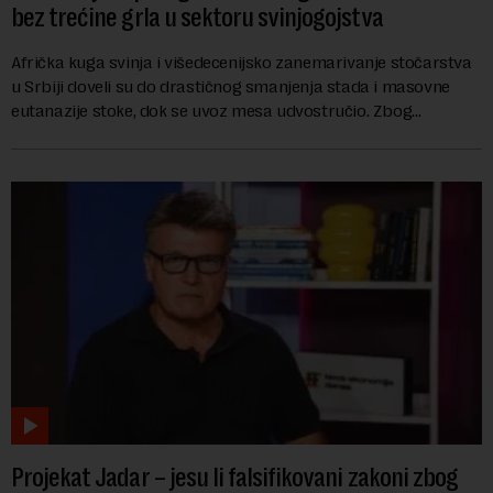
bez trećine grla u sektoru svinjogojstva
Afrička kuga svinja i višedecenijsko zanemarivanje stočarstva
u Srbiji doveli su do drastičnog smanjenja stada i masovne
eutanazije stoke, dok se uvoz mesa udvostručio. Zbog
dramatičnog pada domaće ponude, s...
Projekat Jadar – jesu li falsifikovani zakoni zbog