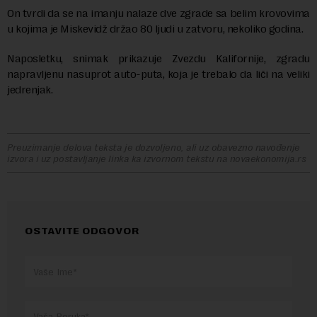
On tvrdi da se na imanju nalaze dve zgrade sa belim krovovima
u kojima je Miskevidž držao 80 ljudi u zatvoru, nekoliko godina.
Naposletku, snimak prikazuje Zvezdu Kalifornije, zgradu
napravljenu nasuprot auto-puta, koja je trebalo da liči na veliki
jedrenjak.
Preuzimanje delova teksta je dozvoljeno, ali uz obavezno navođenje
izvora i uz postavljanje linka ka izvornom tekstu na novaekonomija.rs
OSTAVITE ODGOVOR