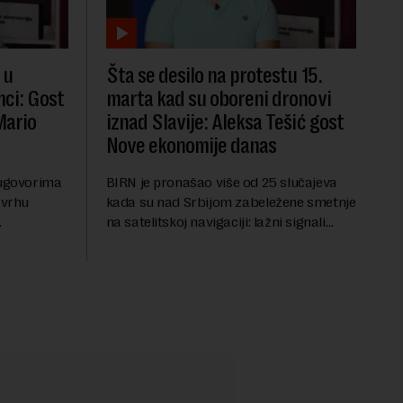
 u
Šta se desilo na protestu 15.
mci: Gost
marta kad su oboreni dronovi
Mario
iznad Slavije: Aleksa Tešić gost
Nove ekonomije danas
 ugovorima
BIRN je pronašao više od 25 slučajeva
 vrhu
kada su nad Srbijom zabeležene smetnje
na satelitskoj navigaciji: lažni signali
nadnog
oborili su desetak dronova tokom
U Novoj
protesta na Slaviji, dok su piloti aviona
ić g...
prijavljivali ...