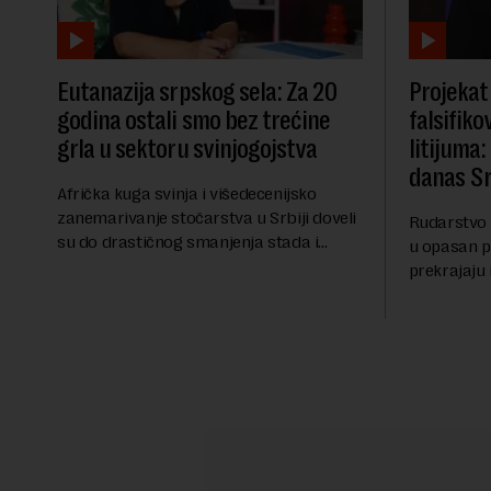
Eutanazija srpskog sela: Za 20
Projekat 
godina ostali smo bez trećine
falsifiko
grla u sektoru svinjogojstva
litijuma
danas Sr
Afrička kuga svinja i višedecenijsko
zanemarivanje stočarstva u Srbiji doveli
Rudarstvo l
su do drastičnog smanjenja stada i
u opasan p
masovne eutanazije stoke, dok se uvoz
prekrajaju i
mesa udvostručio. Zbog dramatičnog
zadovoljili
pada domaće ponude, s...
štetu zdrav
advokat Sre