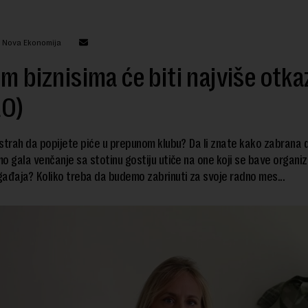
: Nova Ekonomija
im biznisima će biti najviše otka
EO)
e strah da popijete piće u prepunom klubu? Da li znate kako zabrana 
o gala venčanje sa stotinu gostiju utiče na one koji se bave organi
ađaja? Koliko treba da budemo zabrinuti za svoje radno mes...