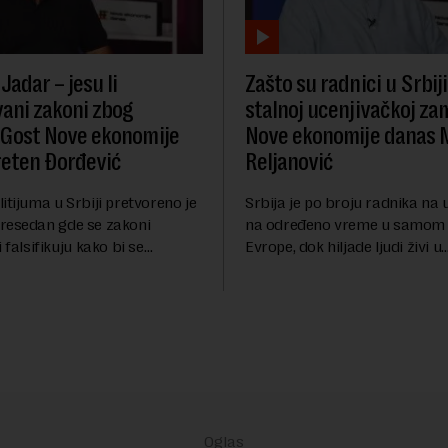
Jadar – jesu li
Zašto su radnici u Srbiji
vani zakoni zbog
stalnoj ucenjivačkoj za
: Gost Nove ekonomije
Nove ekonomije danas 
eten Đorđević
Reljanović
itijuma u Srbiji pretvoreno je
Srbija je po broju radnika na
resedan gde se zakoni
na određeno vreme u samom
 falsifikuju kako bi se
Evrope, dok hiljade ljudi živi u
 interesi stranih korporacija na
neprekidnom strahu od izne
lja građana i imovine, tvrdi
otkaza i ucena poslodavaca. 
te...
ekonomiji danas Mario Reljanov