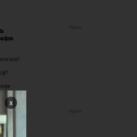
da
zacijom
ektorima?
olji?
omije
x
janje linka