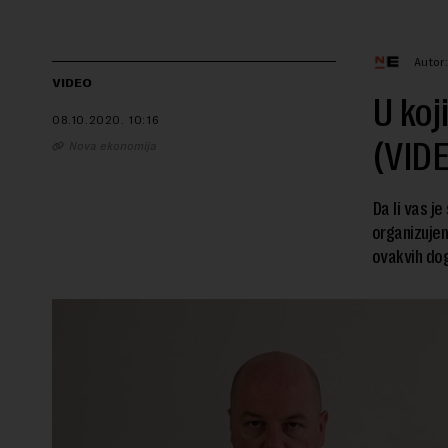
Autor
VIDEO
U koj
08.10.2020.
10:16
(VID
Nova ekonomija
Da li vas j
organizujem
ovakvih dog