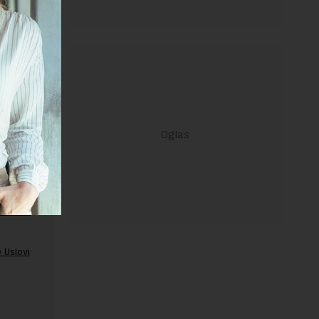
ravilima
 Uslovi