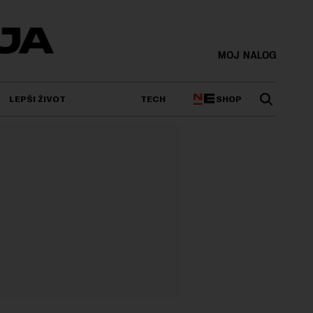
MOJ NALOG
SHOP
LEPŠI ŽIVOT
TECH