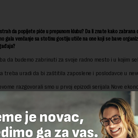
e strah da popijete piće u prepunom klubu? Da li znate kako zabrana 
o gala venčanje sa stotinu gostiju utiče na one koji se bave organi
gađaja?
eba da budemo zabrinuti za svoje radno mesto i u kojim s
a treba uradi da bi zaštitila zaposlene i poslodavce u nev
vome razgovorali smo u prvoj epizodi serijala Nove ekon
Teže.
eme je novac,
delova teksta je dozvoljeno, ali uz obavezno navođenje izvora i uz postavl
 tekstu na novaekonomija.rs
dimo ga za vas.