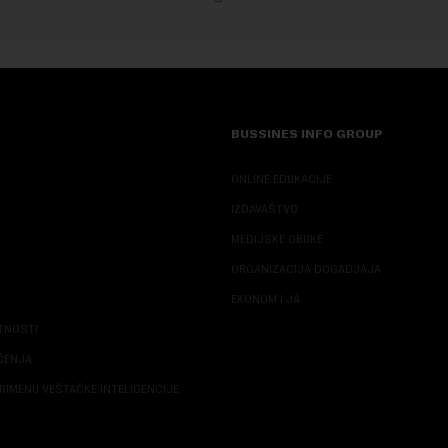
BUSSINES INFO GROUP
ONLINE EDUKACIJE
IZDAVAŠTVO
MEDIJSKE OBUKE
ORGANIZACIJA DOGADJAJA
EKONOM I JA
ATNOSTI
ŠĆENJA
RIMENU VEŠTAČKE INTELIGENCIJE