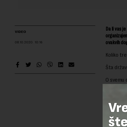
Da li vas j
VIDEO
organizujem
ovakvih do
08.10.2020.
10:16
Koliko tr
Šta držav
O svemu o
#KomeJe
Vr
Preuzimanje 
ka izvornom
šte