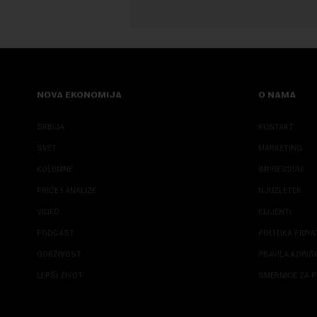
NOVA EKONOMIJA
O NAMA
SRBIJA
KONTAKT
SVET
MARKETING
KOLUMNE
IMPRESSUM
PRIČE I ANALIZE
NJUZLETER
VIDEO
KLIJENTI
PODCAST
POLITIKA PRIV
ODRŽIVOST
PRAVILA KORI
LEPŠI ŽIVOT
SMERNICE ZA P