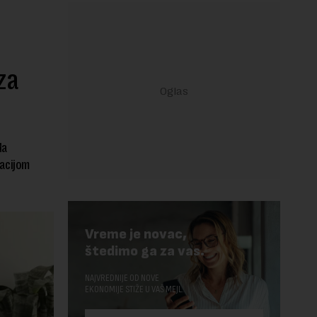
za
da
zacijom
Vreme je novac,
štedimo ga za vas.
NAJVREDNIJE OD NOVE
EKONOMIJE STIŽE U VAŠ MEJL.