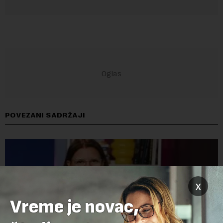
POVEZANI SADRŽAJI
x
Vreme je novac,