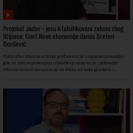
Projekat Jadar – jesu li falsifikovani zakoni zbog
litijuma: Gost Nove ekonomije danas Sreten
Đorđević
Rudarstvo litijuma u Srbiji pretvoreno je u opasan presedan
gde se zakoni prekrajaju i falsifikuju kako bi se zadovoljili
interesi stranih korporacija na štetu zdravlja građana i
imovine, tvrdi advokat Srete...