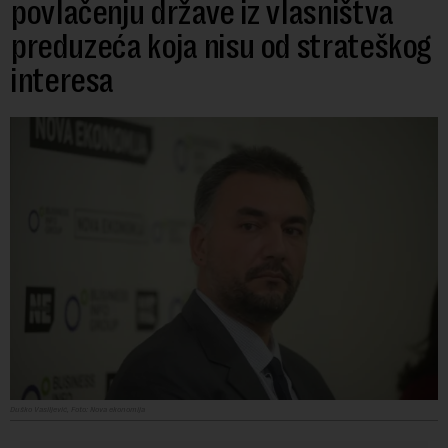
povlačenju države iz vlasništva
preduzeća koja nisu od strateškog
interesa
Duško Vasiljević, Foto: Nova ekonomija