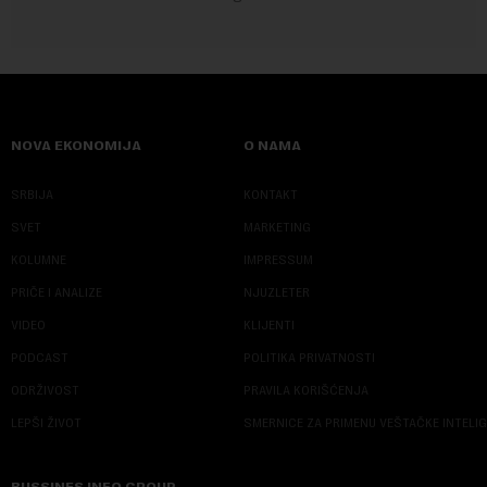
NOVA EKONOMIJA
O NAMA
SRBIJA
KONTAKT
SVET
MARKETING
KOLUMNE
IMPRESSUM
PRIČE I ANALIZE
NJUZLETER
VIDEO
KLIJENTI
PODCAST
POLITIKA PRIVATNOSTI
ODRŽIVOST
PRAVILA KORIŠĆENJA
LEPŠI ŽIVOT
SMERNICE ZA PRIMENU VEŠTAČKE INTELI
BUSSINES INFO GROUP