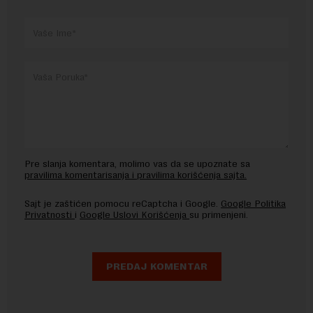
Pre slanja komentara, molimo vas da se upoznate sa
pravilima komentarisanja i pravilima korišćenja sajta.
Sajt je zaštićen pomocu reCaptcha i Google.
Google Politika
Privatnosti
i
Google Uslovi Korišćenja
su primenjeni.