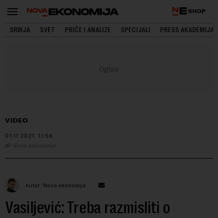
SHOP
SRBIJA
SVET
PRIČE I ANALIZE
SPECIJALI
PRESS AKADEMIJA
VIDEO
01.11.2021.
11:56
Nova ekonomija
Autor: Nova ekonomija
Vasiljević: Treba razmisliti o