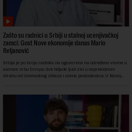
Zašto su radnici u Srbiji u stalnoj ucenjivačkoj
zamci: Gost Nove ekonomije danas Mario
Reljanović
Srbija je po broju radnika na ugovorima na određeno vreme u
samom vrhu Evrope, dok hiljade ljudi živi u neprekidnom
strahu od iznenadnog otkaza i ucena poslodavaca. U Novoj
ekonomiji danas Mario Reljanović g...