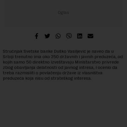
Stručnjak Svetske banke Duško Vasiljević je naveo da u
Srbiji trenutno ima oko 250 državnih i javnih preduzeća, od
kojih samo 50 direktno izveštavaju Ministarstvo privrede
zbog obavljanja delatnosti od javnog intresa, i ocenio da
treba razmisliti o povlačenju države iz vlasništva
preduzeća koja nisu od strateškog interesa.