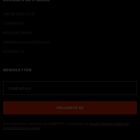
ONLINE EDUKACIJE
IZDAVAŠTVO
MEDIJSKE OBUKE
ORGANIZACIJA DOGADJAJA
EKONOM I JA
NEWSLETTER
PRIJAVITE SE
Ova stranica je zaštićena sa reCAPTCHA i primenjuju se
Google Politika privatnosti
i
Uslovi korišćenja usluge