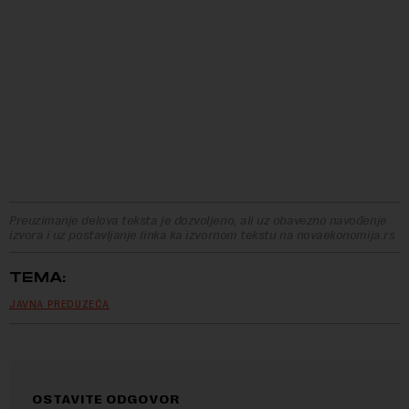
Preuzimanje delova teksta je dozvoljeno, ali uz obavezno navođenje
izvora i uz postavljanje linka ka izvornom tekstu na novaekonomija.rs
TEMA:
JAVNA PREDUZEĆA
OSTAVITE ODGOVOR