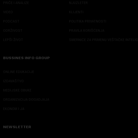
PRIČE I ANALIZE
NJUZLETER
VIDEO
KLIJENTI
PODCAST
POLITIKA PRIVATNOSTI
ODRŽIVOST
PRAVILA KORIŠĆENJA
LEPŠI ŽIVOT
SMERNICE ZA PRIMENU VEŠTAČKE INTELI
BUSSINES INFO GROUP
ONLINE EDUKACIJE
IZDAVAŠTVO
MEDIJSKE OBUKE
ORGANIZACIJA DOGADJAJA
EKONOM I JA
NEWSLETTER