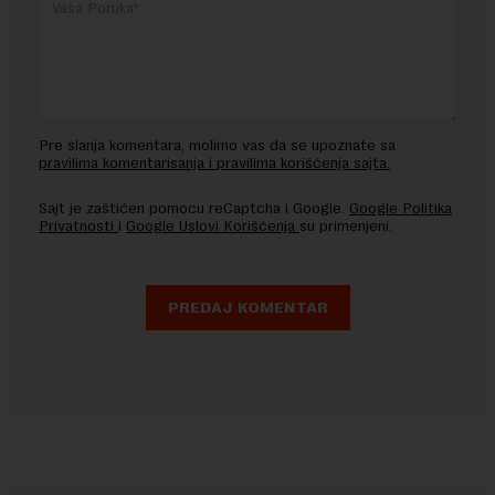
Pre slanja komentara, molimo vas da se upoznate sa
pravilima komentarisanja i pravilima korišćenja sajta.
Sajt je zaštićen pomocu reCaptcha i Google.
Google Politika
Privatnosti
i
Google Uslovi Korišćenja
su primenjeni.