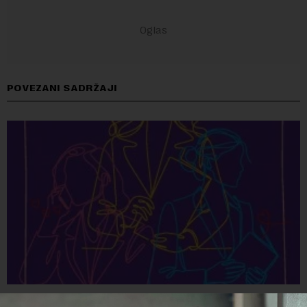
POVEZANI SADRŽAJI
Koliko je društvo spremno da se menja?