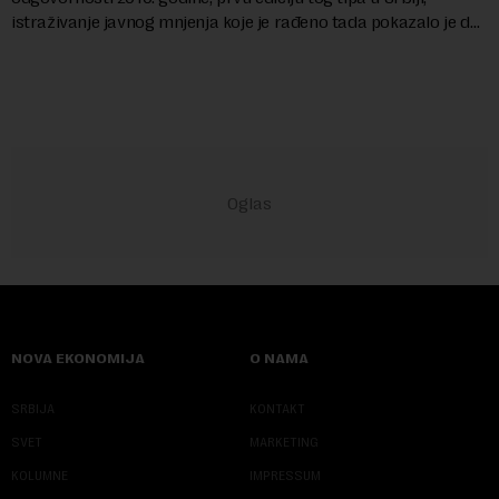
istraživanje javnog mnjenja koje je rađeno tada pokazalo je da
u javnosti postoji percepcija d...
NOVA EKONOMIJA
O NAMA
SRBIJA
KONTAKT
SVET
MARKETING
KOLUMNE
IMPRESSUM