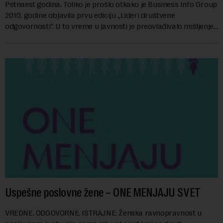
Petnaest godina. Toliko je prošlo otkako je Business Info Group
2010. godine objavila prvu ediciju „Lideri društvene
odgovornosti“. U to vreme u javnosti je preovlađivalo mišljenje
da je društveno odgovorno ...
Uspešne poslovne žene – ONE MENJAJU SVET
VREDNE. ODGOVORNE. ISTRAJNE. Ženska ravnopravnost u