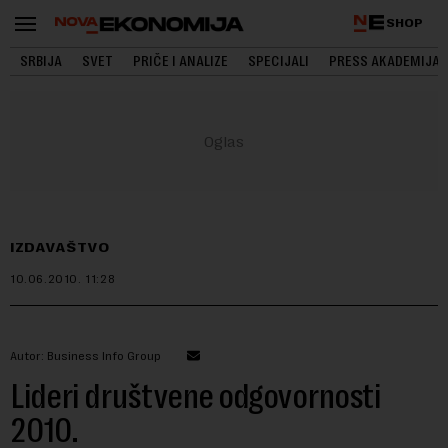
SHOP
SRBIJA
SVET
PRIČE I ANALIZE
SPECIJALI
PRESS AKADEMIJA
IZDAVAŠTVO
10.06.2010.
11:28
Autor: Business Info Group
Lideri društvene odgovornosti
2010.