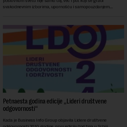
poslovnom svetu nije samo cilj, već i put koji se gradi
svakodnevnim izborima, upornošću i samopouzdanjem.
Veoma važnu ulogu igra i podrška porodice, zaje...
Petnaesta godina edicije „Lideri društvene
odgovornosti“
Kada je Business Info Group objavila Lidere društvene
odgovornosti 2010. godine, prvu ediciju tog tipa u Srbiji,