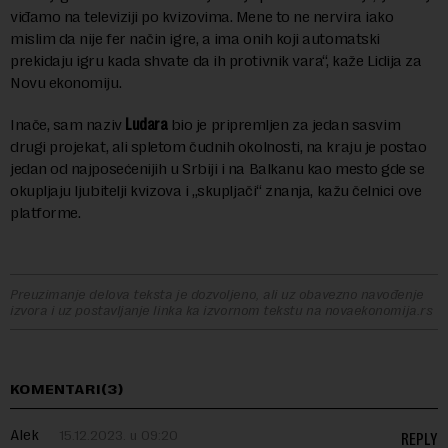
viđamo na televiziji po kvizovima. Mene to ne nervira iako
mislim da nije fer način igre, a ima onih koji automatski
prekidaju igru kada shvate da ih protivnik vara“, kaže Lidija za
Novu ekonomiju.
Inače, sam naziv
Ludara
bio je pripremljen za jedan sasvim
drugi projekat, ali spletom čudnih okolnosti, na kraju je postao
jedan od najposećenijih u Srbiji i na Balkanu kao mesto gde se
okupljaju ljubitelji kvizova i „skupljači“ znanja, kažu čelnici ove
platforme.
Preuzimanje delova teksta je dozvoljeno, ali uz obavezno navođenje
izvora i uz postavljanje linka ka izvornom tekstu na novaekonomija.rs
KOMENTARI(3)
Alek
15.12.2023. u 09:20
REPLY