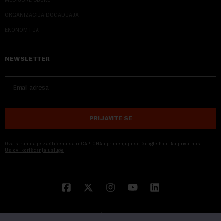
ORGANIZACIJA DOGADJAJA
EKONOM I JA
NEWSLETTER
PRIJAVITE SE
Ova stranica je zaštićena sa reCAPTCHA i primenjuju se
Google Politika privatnosti
i
Uslovi korišćenja usluge