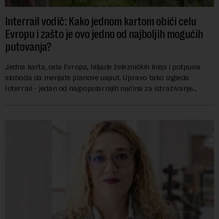
Interrail vodič: Kako jednom kartom obići celu
Evropu i zašto je ovo jedno od najboljih mogućih
putovanja?
Jedna karta, cela Evropa, hiljade železničkih linija i potpuna
sloboda da menjate planove usput. Upravo tako izgleda
Interrail - jedan od najpopularnijih načina za istraživanje
Evrope, koji već decenijama pr...