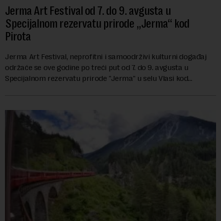
Jerma Art Festival od 7. do 9. avgusta u
Specijalnom rezervatu prirode „Jerma“ kod
Pirota
Jerma Art Festival, neprofitni i samoodrživi kulturni događaj
održaće se ove godine po treći put od 7. do 9. avgusta u
Specijalnom rezervatu prirode "Jerma" u selu Vlasi kod
Pirota.Festival okuplja umetn...