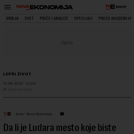
SHOP
SRBIJA
SVET
PRIČE I ANALIZE
SPECIJALI
PRESS AKADEMIJA
LEPŠI ŽIVOT
13.06.2022.
13:00
Dimitrije Gašić
Autor: Nova Ekonomija
Da li je Ludara mesto koje biste