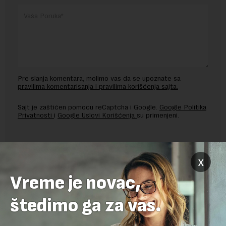
Pre slanja komentara, molimo vas da se upoznate sa
pravilima komentarisanja i pravilima korišćenja sajta.
Sajt je zaštićen pomocu reCaptcha i Google.
Google Politika
Privatnosti
i
Google Uslovi Korišćenja
su primenjeni.
x
Vreme je novac,
štedimo ga za vas.