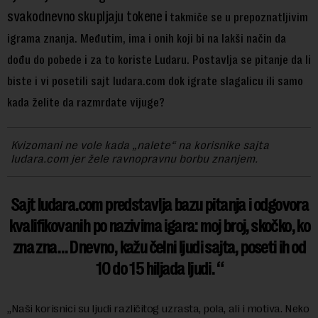
svakodnevno skupljaju tokene i
takmiče se u prepoznatljivim
igrama znanja. Međutim, ima i onih koji bi na lakši način da
dođu do pobede i za to koriste Ludaru. Postavlja se pitanje da li
biste i vi posetili sajt ludara.com dok igrate slagalicu ili
samo
kada želite da razmrdate vijuge?
Kvizomani ne vole kada „nalete“ na korisnike sajta
ludara.com jer žele ravnopravnu borbu znanjem.
Sajt ludara.com predstavlja bazu pitanja i odgovora
kvalifikovanih po nazivima igara: moj broj, skočko, ko
zna zna… Dnevno, kažu čelni ljudi sajta, poseti ih
od
10 do 15 hiljada ljudi
.
„Naši korisnici su ljudi različitog uzrasta, pola, ali i motiva. Neko