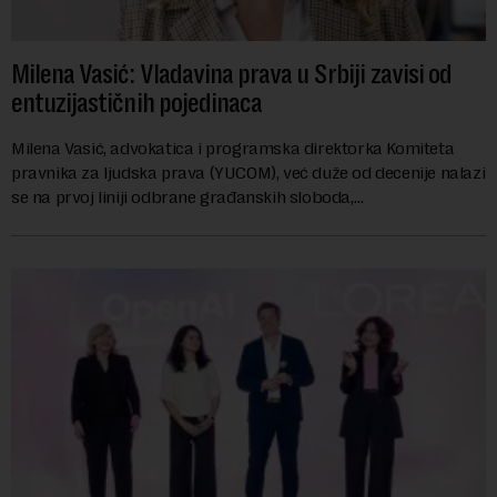
Milena Vasić: Vladavina prava u Srbiji zavisi od
entuzijastičnih pojedinaca
Milena Vasić, advokatica i programska direktorka Komiteta
pravnika za ljudska prava (YUCOM), već duže od decenije nalazi
se na prvoj liniji odbrane građanskih sloboda,
marginalizovanih grupa, žrtava diskrimi...