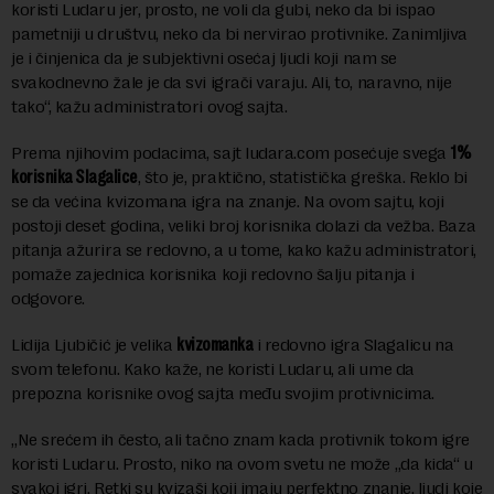
koristi Ludaru jer, prosto, ne voli da gubi, neko da bi ispao
pametniji u društvu, neko da bi nervirao protivnike. Zanimljiva
je i činjenica da je subjektivni osećaj ljudi koji nam se
svakodnevno žale je da svi igrači varaju. Ali, to, naravno, nije
tako“, kažu administratori ovog sajta.
Prema njihovim podacima, sajt ludara.com posećuje svega
1%
korisnika Slagalice
, što je, praktično, statistička greška. Reklo bi
se da većina kvizomana igra na znanje. Na ovom sajtu, koji
postoji deset godina, veliki broj korisnika dolazi da vežba. Baza
pitanja ažurira se redovno, a u tome, kako kažu administratori,
pomaže zajednica korisnika koji redovno šalju pitanja i
odgovore.
Lidija Ljubičić je velika
kvizomanka
i redovno igra Slagalicu na
svom telefonu. Kako kaže, ne koristi Ludaru, ali ume da
prepozna korisnike ovog sajta među svojim protivnicima.
„Ne srećem ih često, ali tačno znam kada protivnik tokom igre
koristi Ludaru. Prosto, niko na ovom svetu ne može „da kida“ u
svakoj igri. Retki su kvizaši koji imaju perfektno znanje, ljudi koje