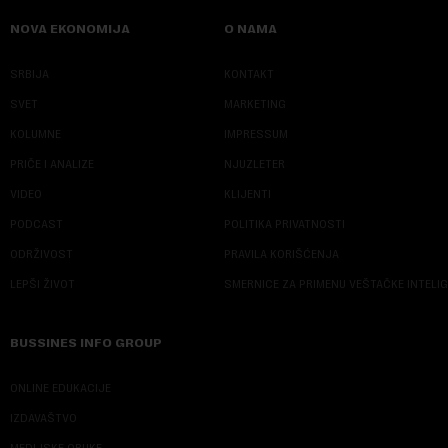
NOVA EKONOMIJA
O NAMA
SRBIJA
KONTAKT
SVET
MARKETING
KOLUMNE
IMPRESSUM
PRIČE I ANALIZE
NJUZLETER
VIDEO
KLIJENTI
PODCAST
POLITIKA PRIVATNOSTI
ODRŽIVOST
PRAVILA KORIŠĆENJA
LEPŠI ŽIVOT
SMERNICE ZA PRIMENU VEŠTAČKE INTELI
BUSSINES INFO GROUP
ONLINE EDUKACIJE
IZDAVAŠTVO
MEDIJSKE OBUKE