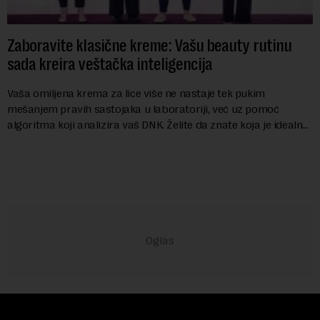
Zaboravite klasične kreme: Vašu beauty rutinu
sada kreira veštačka inteligencija
Vaša omiljena krema za lice više ne nastaje tek pukim
mešanjem pravih sastojaka u laboratoriji, već uz pomoć
algoritma koji analizira vaš DNK. Želite da znate koja je idealna
nijansa crvenog ruža za vas, u s...