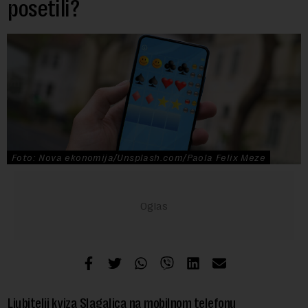
posetili?
Foto: Nova ekonomija/Unsplash.com/Paola Felix Meze
Ljubitelji kviza Slagalica na mobilnom telefonu