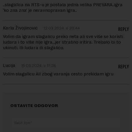
..slagalica na RTS-u je postala jedna velika PREVARA..igra
‘ko zna zna’ je neravnopravan igra..
Karla Živojinović
12.03.2024. u 20:44
REPLY
Volim da igram slagalicu preko neta ali sve više se koristi
ludara i to više nije igra…jer strašno iritira. Trebalo bi to
ukinuti. Ili ludara ili slagalicu.
Lucija
15.08.2024. u 17:36
REPLY
Volim slagalicu Ali zbog varanja cesto prekidam igru
OSTAVITE ODGOVOR