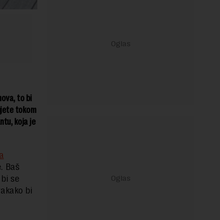
nova, to bi
ujete tokom
ntu, koja je
a
e. Baš
 bi se
svakako bi