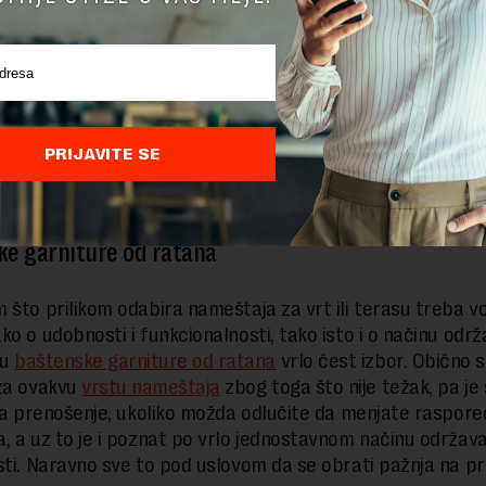
 važno obratiti pažnju i na njegove mere, odnosno voditi 
e zauzme veliku površinu na terasi ili u vrtu, kako ne bi z
 prostor. Vrlo je važno da baštenski nameštaj bude na najb
čin uklopljen u celokupan prostor, sa jedne strane, a sa 
 svoju primarnu ulogu što je moguće više.
PRIJAVITE SE
 bliže… Da li ste osmislili poklone?
e garniture od ratana
 što prilikom odabira nameštaja za vrt ili terasu treba vo
ko o udobnosti i funkcionalnosti, tako isto i o načinu održ
su
baštenske garniture od ratana
vrlo čest izbor. Obično se
za ovakvu
vrstu nameštaja
zbog toga što nije težak, pa j
 za prenošenje, ukoliko možda odlučite da menjate raspore
, a uz to je i poznat po vrlo jednostavnom načinu održavanj
sti. Naravno sve to pod uslovom da se obrati pažnja na pr