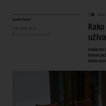
Autor
LEPŠI ŽIVOT
Kako 
15.12.2021.
16:07
uživa
New Look Entertainement
Samim tim št
trebalo paž
svake sezon