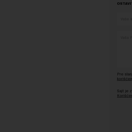
OSTAVI
Pre sla
korišćen
Sajt je
Korišće