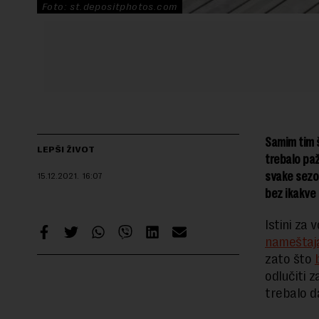
Foto: st.depositphotos.com
Samim tim št
LEPŠI ŽIVOT
trebalo paž
svake sezon
15.12.2021.
16:07
bez ikakve 
Istini za 
nameštaj
zato što
odlučiti z
trebalo da