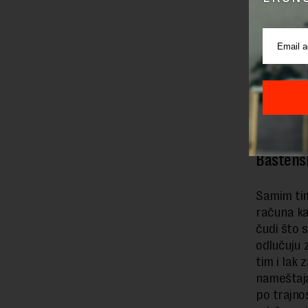
Takođe je
tome da n
konkretni
mogući na
ispunjava
Praznici se
Baštensk
Samim tim
računa ka
čudi što 
odlučuju 
tim i lak
nameštaja
po trajno