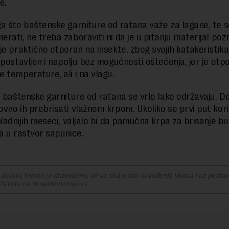
e.
a što baštenske garniture od ratana važe za lagane, te s
rati, ne treba zaboraviti ni da je u pitanju materijal poz
je praktično otporan na insekte, zbog svojih katakeristika
 postavljen i napolju bez mogućnosti oštećenja, jer je otp
 temperature, ali i na vlagu.
, baštenske garniture od ratana se vrlo lako održavaju. Do
vno ih prebrisati vlažnom krpom. Ukoliko se prvi put kor
hladnijih meseci, valjalo bi da pamučna krpa za brisanje b
a u rastvor sapunice.
delova teksta je dozvoljeno, ali uz obavezno navođenje izvora i uz postavl
 tekstu na novaekonomija.rs