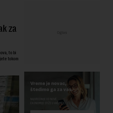
ak za
nova, to bi
ujete tokom
Vreme je novac,
štedimo ga za vas.
NAJVREDNIJE OD NOVE
EKONOMIJE STIŽE U VAŠ MEJL.