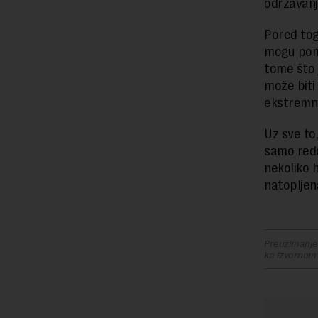
održavanj
Pored tog
mogu pome
tome što 
može biti
ekstremne
Uz sve to
samo redo
nekoliko 
natopljen
Preuzimanje 
ka izvornom