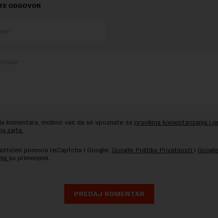
TE ODGOVOR
nja komentara, molimo vas da se upoznate sa
pravilima komentarisanja i p
ja sajta.
 zaštićen pomocu reCaptcha i Google.
Google Politika Privatnosti
i
Google
nja
su primenjeni.