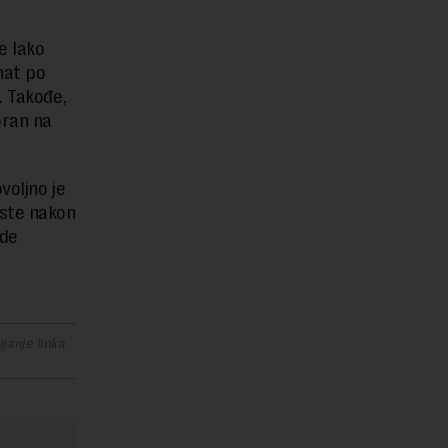
e lako
nat po
. Takođe,
oran na
voljno je
iste nakon
ude
janje linka