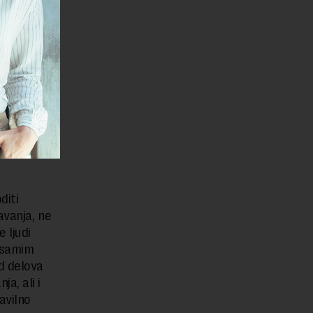
računa o
agušio
olji
druge da
diti
avanja, ne
 ljudi
e samim
d delova
a, ali i
avilno