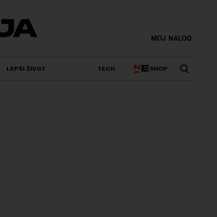
MOJ NALOG
SHOP
LEPŠI ŽIVOT
TECH