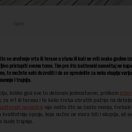
o se uređenje vrta ili terase u stanu ili kući ne vrši svake godine iz
ljivo pristupiti svemu tome. Tim pre što baštenski nameštaj ne kup
e, to možete sebi dozvoliti i da se opredelite za neku skuplju varija
sumnje i trajnija.
volju, koliko god sve to delovalo jednostavno, prilikom
izbor
a
za vrt ili terasu i te kako treba obratiti pažnju na detalj
baštenski nameštaj
nije nešto što se često menja, trebalo
a kvalitetniju opciju, koja nužno ne mora biti i skuplja, ali 
 bude trajnija.