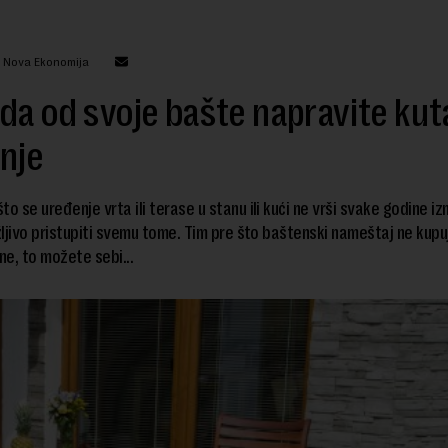
: Nova Ekonomija
da od svoje bašte napravite kut
nje
o se uređenje vrta ili terase u stanu ili kući ne vrši svake godine iz
ljivo pristupiti svemu tome. Tim pre što baštenski nameštaj ne kup
e, to možete sebi...