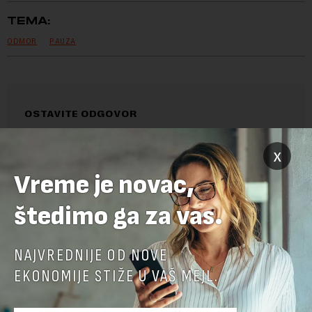
TEMA:
ODMOR
PAUZA
OSTAVITE ODGOVOR
x
Vreme je novac,
štedimo ga za vas.
NAJVREDNIJE OD NOVE
EKONOMIJE STIŽE U VAŠ MEJL.
Pre slanja komentara, molimo vas da se upoznate sa
pravilima komentarisanja i pravilima korišćenja sajta.