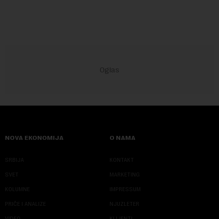
nijansa crvenog ruža za vas, u s...
NOVA EKONOMIJA
O NAMA
SRBIJA
KONTAKT
SVET
MARKETING
KOLUMNE
IMPRESSUM
PRIČE I ANALIZE
NJUZLETER
VIDEO
KLIJENTI