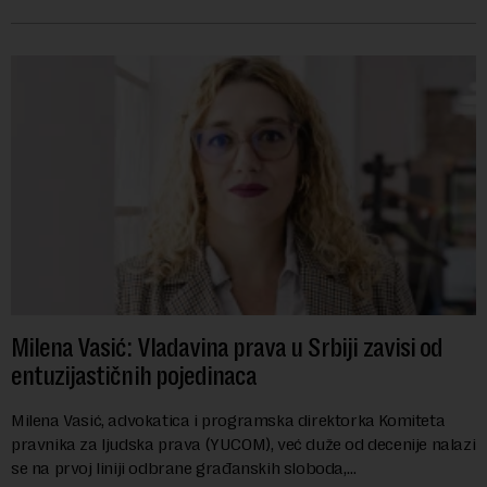
Evrope, koji već decenijama pr...
Milena Vasić: Vladavina prava u Srbiji zavisi od
entuzijastičnih pojedinaca
Milena Vasić, advokatica i programska direktorka Komiteta
pravnika za ljudska prava (YUCOM), već duže od decenije nalazi
se na prvoj liniji odbrane građanskih sloboda,