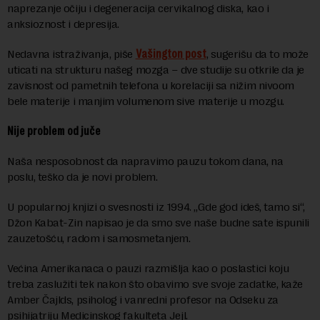
naprezanje očiju i degeneracija cervikalnog diska, kao i
anksioznost i depresija.
Nedavna istraživanja, piše
Vašington post
, sugerišu da to može
uticati na strukturu našeg mozga – dve studije su otkrile da je
zavisnost od pametnih telefona u korelaciji sa nižim nivoom
bele materije i manjim volumenom sive materije u mozgu.
Nije problem
od juče
Naša nesposobnost da napravimo pauzu tokom dana, na
poslu, teško da je novi problem.
U popularnoj knjizi o svesnosti iz 1994. „Gde god ideš, tamo si“,
Džon Kabat-Zin napisao je da smo sve naše budne sate ispunili
zauzetošću, radom i samosmetanjem.
Većina Amerikanaca o pauzi razmišlja kao o poslastici koju
treba zaslužiti tek nakon što obavimo sve svoje zadatke, kaže
Amber Čajlds, psiholog i vanredni profesor na Odseku za
psihijatriju Medicinskog fakulteta Jejl.