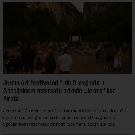
Jerma Art Festival od 7. do 9. avgusta u
Specijalnom rezervatu prirode „Jerma“ kod
Pirota
Jerma Art Festival, neprofitni i samoodrživi kulturni događaj
održaće se ove godine po treći put od 7. do 9. avgusta u
Specijalnom rezervatu prirode "Jerma" u selu Vlasi kod
Pirota.Festival okuplja umetn...