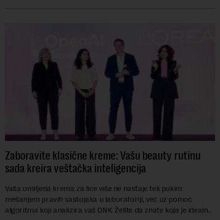
marginalizovanih grupa, žrtava diskrimi...
Zaboravite klasične kreme: Vašu beauty rutinu
sada kreira veštačka inteligencija
Vaša omiljena krema za lice više ne nastaje tek pukim
mešanjem pravih sastojaka u laboratoriji, već uz pomoć
algoritma koji analizira vaš DNK. Želite da znate koja je idealna