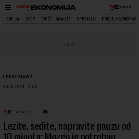
SHOP
SRBIJA
SVET
PRIČE I ANALIZE
SPECIJALI
PRESS AKADEMIJA
LEPŠI ŽIVOT
09.07.2024.
19:00
Autor: B. Lj.
Lezite, sedite, napravite pauzu od
10 minuta: Mozgu je potreban