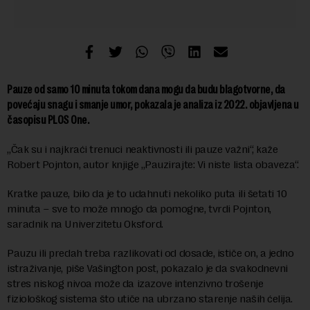
Pauze od samo 10 minuta tokom dana mogu da budu blagotvorne, da
povećaju snagu i smanje umor, pokazala je analiza iz 2022. objavljena u
časopisu PLOS One.
„Čak su i najkraći trenuci neaktivnosti ili pauze važni“, kaže
Robert Pojnton, autor knjige „Pauzirajte: Vi niste lista obaveza“.
Kratke pauze, bilo da je to udahnuti nekoliko puta ili šetati 10
minuta – sve to može mnogo da pomogne, tvrdi Pojnton,
saradnik na Univerzitetu Oksford.
Pauzu ili predah treba razlikovati od dosade, ističe on, a jedno
istraživanje, piše Vašington post, pokazalo je da svakodnevni
stres niskog nivoa može da izazove intenzivno trošenje
fiziološkog sistema što utiče na ubrzano starenje naših ćelija.