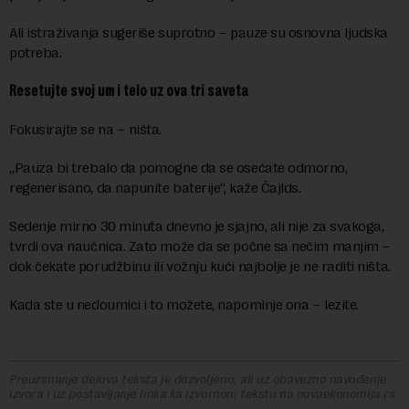
Ali istraživanja sugeriše suprotno – pauze su osnovna ljudska
potreba.
Resetujte svoj um i telo uz ova tri saveta
Fokusirajte se na – ništa.
„Pauza bi trebalo da pomogne da se osećate odmorno,
regenerisano, da napunite baterije“, kaže Čajlds.
Sedenje mirno 30 minuta dnevno je sjajno, ali nije za svakoga,
tvrdi ova naučnica. Zato može da se počne sa nečim manjim –
dok čekate porudžbinu ili vožnju kući najbolje je ne raditi ništa.
Kada ste u nedoumici i to možete, napominje ona – lezite.
Preuzimanje delova teksta je dozvoljeno, ali uz obavezno navođenje
izvora i uz postavljanje linka ka izvornom tekstu na novaekonomija.rs