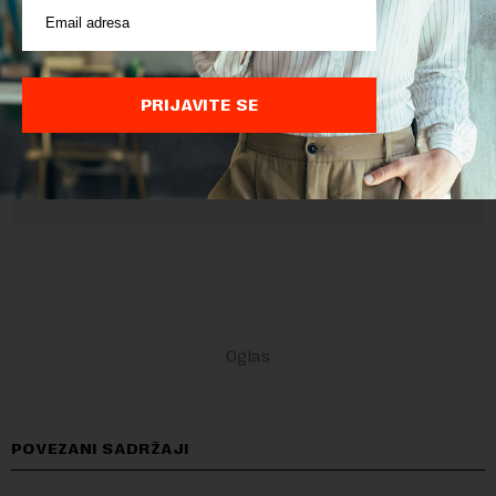
Sajt je zaštićen pomocu reCaptcha i Google.
Google Politika
Privatnosti
i
Google Uslovi Korišćenja
su primenjeni.
PRIJAVITE SE
POVEZANI SADRŽAJI