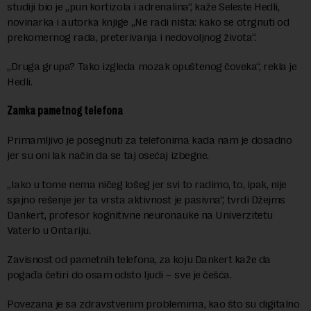
studiji bio je „pun kortizola i adrenalina“, kaže Seleste Hedli,
novinarka i autorka knjige „Ne radi ništa: kako se otrgnuti od
prekomernog rada, preterivanja i nedovoljnog života“.
„Druga grupa? Tako izgleda mozak opuštenog čoveka“, rekla je
Hedli.
Zamka pametnog telefona
Primamljivo je posegnuti za telefonima kada nam je dosadno
jer su oni lak način da se taj osećaj izbegne.
„Iako u tome nema ničeg lošeg jer svi to radimo, to, ipak, nije
sjajno rešenje jer ta vrsta aktivnost je pasivna“, tvrdi Džejms
Dankert, profesor kognitivne neuronauke na Univerzitetu
Vaterlo u Ontariju.
Zavisnost od pametnih telefona, za koju Dankert kaže da
pogađa četiri do osam odsto ljudi – sve je češća.
Povezana je sa zdravstvenim problemima, kao što su digitalno