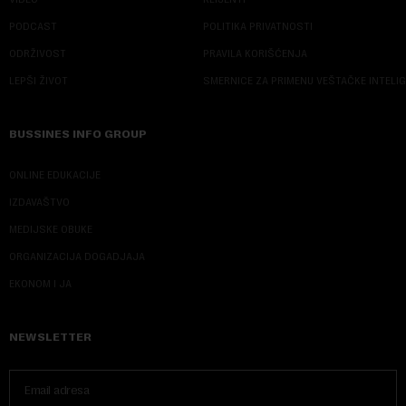
PODCAST
POLITIKA PRIVATNOSTI
ODRŽIVOST
PRAVILA KORIŠĆENJA
LEPŠI ŽIVOT
SMERNICE ZA PRIMENU VEŠTAČKE INTELI
BUSSINES INFO GROUP
ONLINE EDUKACIJE
IZDAVAŠTVO
MEDIJSKE OBUKE
ORGANIZACIJA DOGADJAJA
EKONOM I JA
NEWSLETTER