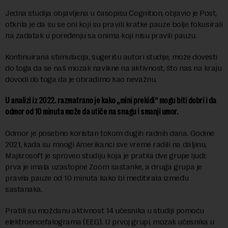
Jedna studija objavljena u časopisu Cognition, objavio je Post,
otkrila je da su se oni koji su pravili kratke pauze bolje fokusirali
na zadatak u poređenju sa onima koji nisu pravili pauzu.
Kontinuirana stimulacija, sugerišu autori studije, može dovesti
do toga da se naš mozak navikne na aktivnost, što nas na kraju
dovodi do toga da je obradimo kao nevažnu.
U analizi iz 2022. razmatrano je kako „mini prekidi“ mogu biti dobri i da
odmor od 10 minuta može da utiče na snagu i smanji umor.
Odmor je posebno koristan tokom dugih radnih dana. Godine
2021, kada su mnogi Amerikanci sve vreme radili na daljinu,
Majkrosoft je sproveo studiju koja je pratila dve grupe ljudi:
prva je imala uzastopne Zoom sastanke, a druga grupa je
pravila pauze od 10 minuta kako bi meditirala između
sastanaka.
Pratili su moždanu aktivnost 14 učesnika u studiji pomoću
elektroencefalograma (EEG). U prvoj grupi, mozak učesnika u