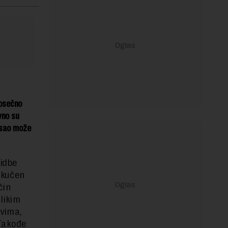
rosečno
vno su
posao može
lidbe
 skučen
čin
likim
vima,
 Takođe