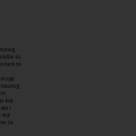
evoznog
elidbe su
avršeni su
a druge
glomaznog
tim
a koji
aja i
 koji
bno za