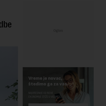
idbe
Vreme je novac,
štedimo ga za vas.
NAJVREDNIJE OD NOVE
EKONOMIJE STIŽE U VAŠ MEJL.