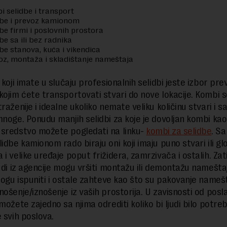
i selidbe i transport
dbe i prevoz kamionom
be firmi i poslovnih prostora
be sa ili bez radnika
be stanova, kuća i vikendica
oz, montaža i skladištanje nameštaja
 koji imate u slučaju profesionalnih selidbi jeste izbor pr
kojim ćete transportovati stvari do nove lokacije. Kombi s
raženije i idealne ukoliko nemate veliku količinu stvari i s
mnoge. Ponudu manjih selidbi za koje je dovoljan kombi kao
sredstvo možete pogledati na linku-
kombi za selidbe
. S
lidbe kamionom rado biraju oni koji imaju puno stvari ili 
 i velike uređaje poput frižidera, zamrzivača i ostalih. Za
judi iz agencije mogu vršiti montažu ili demontažu nameštaj
 mogu ispuniti i ostale zahteve kao što su pakovanje namešt
ošenje/iznošenje iz vaših prostorija. U zavisnosti od posla
možete zajedno sa njima odrediti koliko bi ljudi bilo potre
 svih poslova.