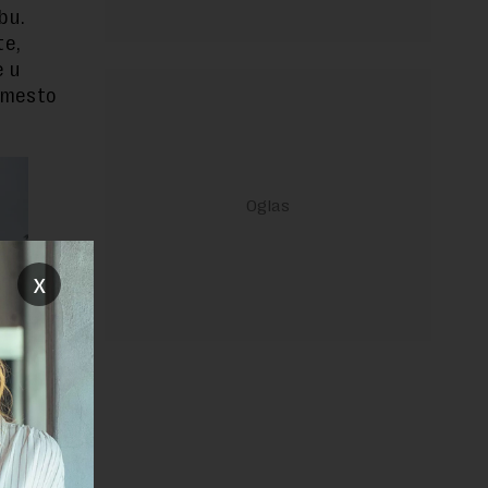
bu.
te,
e u
umesto
x