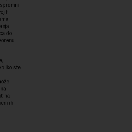
 spremni
ojih
tuma
anja
ica do
vorenu
e,
koliko ste
može
 na
jt na
jem ih