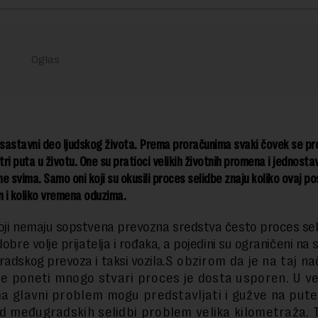
 sastavni deo ljudskog života. Prema proračunima svaki čovek se p
 tri puta u životu. One su pratioci velikih životnih promena i jednosta
e svima. Samo oni koji su okusili proces selidbe znaju koliko ovaj 
n i koliko vremena oduzima.
oji nemaju sopstvena prevozna sredstva često proces se
dobre volje prijatelja i rođaka, a pojedini su ograničeni na
radskog prevoza i taksi vozila.
S obzirom da je na taj na
 poneti mnogo stvari proces je dosta usporen. U ve
a glavni problem mogu predstavljati i gužve na pute
od međugradskih selidbi problem velika kilometraža.