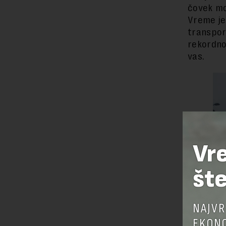
čovek mo
Vreme je
transport
rekordno
vas.
Vr
šte
NAJVR
EKONO