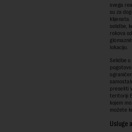
svega rea
su za dog
klijenata
selidbe, 
rokova od
glomaznih
lokaciju.
Selidbe u
pogotovo 
ograničen
samostaln
preseliti 
teritorij
kojem mož
možete ko
Usluge a