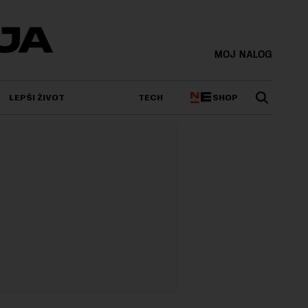
MOJ NALOG
SHOP
LEPŠI ŽIVOT
TECH