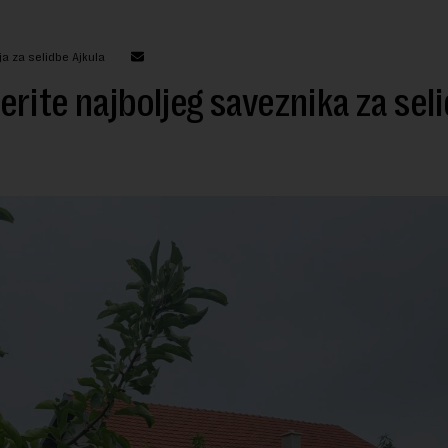
ja za selidbe Ajkula
rite najboljeg saveznika za sel