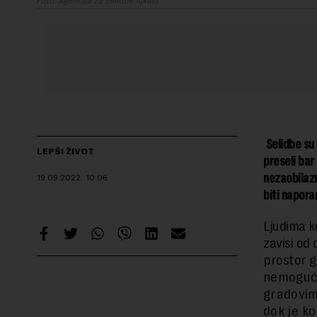
Foto: Agencija za selidbe Ajkula
Selidbe su
LEPŠI ŽIVOT
preseli bar
nezaobilazn
19.09.2022.
10:06
biti napora
Ljudima k
zavisi od 
prostor g
nemoguće
gradovim
dok je k