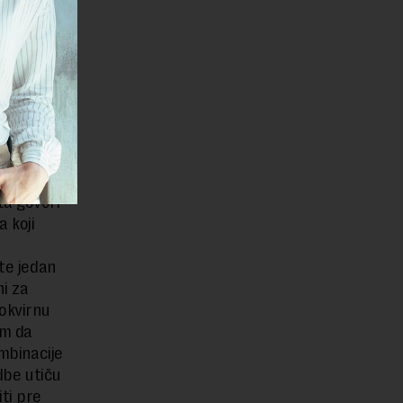
 gradske i
ta govori
 koji
ste jedan
ni za
 okvirnu
om da
ombinacije
idbe utiču
ti pre