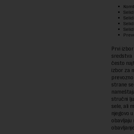
Komb
Seli
Selid
Selid
Selid
Prev
Prvi izbor
sredstva 
često najt
izbor za 
prevozno 
strane se
nameštaja
stručni l
sele, ali
njegovo un
obavljaju 
obavljanje