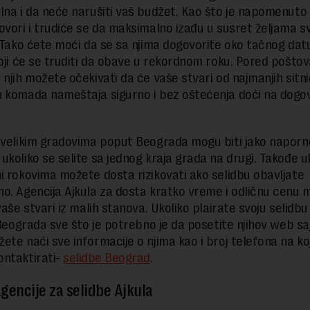
lna i da neće narušiti vaš budžet. Kao što je napomenuto
ovori i trudiće se da maksimalno izađu u susret željama sv
. Tako ćete moći da se sa njima dogovorite oko tačnog da
koji će se truditi da obave u rekordnom roku. Pored poštov
 njih možete očekivati da će vaše stvari od najmanjih sitn
 komada nameštaja sigurno i bez oštećenja doći na dogo
 velikim gradovima poput Beograda mogu biti jako naporn
ukoliko se selite sa jednog kraja grada na drugi. Takođe u
i rokovima možete dosta rizikovati ako selidbu obavljate
o. Agencija Ajkula za dosta kratko vreme i odličnu cenu 
vaše stvari iz malih stanova. Ukoliko plairate svoju selidbu
i Beograda sve što je potrebno je da posetite njihov web sa
ete naći sve informacije o njima kao i broj telefona na ko
ntaktirati-
selidbe Beograd
.
gencije za selidbe Ajkula