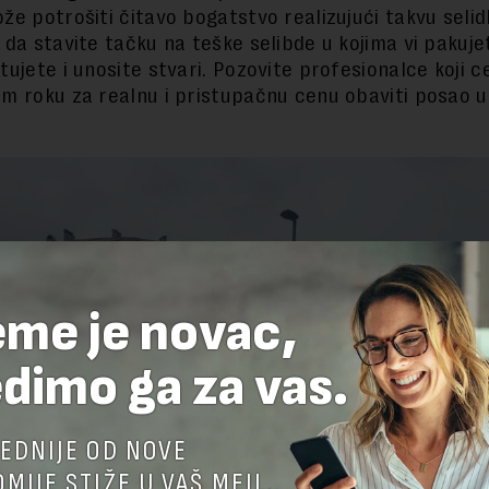
že potrošiti čitavo bogatstvo realizujući takvu selid
 da stavite tačku na teške selibde u kojima vi pakuje
ujete i unosite stvari. Pozovite profesionalce koji c
m roku za realnu i pristupačnu cenu obaviti posao 
eme je novac,
dimo ga za vas.
EDNIJE OD NOVE
MIJE STIŽE U VAŠ MEJL.