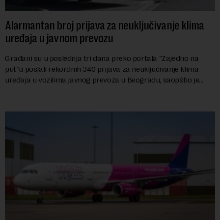
Alarmantan broj prijava za neuključivanje klima
uređaja u javnom prevozu
Građani su u poslednja tri dana preko portala "Zajedno na
put"u poslali rekordnih 340 prijava za neuključivanje klima
uređaja u vozilima javnog prevoza u Beogradu, saopštio je
danas sindikat "Centar" u Grads...