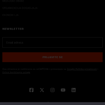
MEDIJSKE OBUKE
ORGANIZACIJA DOGADJAJA
EKONOM I JA
NEWSLETTER
PRIJAVITE SE
Ova stranica je zaštićena sa reCAPTCHA i primenjuju se
Google Politika privatnosti
i
Uslovi korišćenja usluge