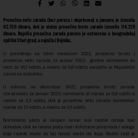
Prosečna neto zarada (bez poreza i doprinosa) u januaru je iznosila
82.769 dinara, dok je visina prosečne bruto zarade iznosila 114.228
dinara. Najviša prosečna zarada ponovo je ostvarena u beogradskoj
opštini Stari grad, a najniža i Bojniku.
U poređenju sa istim mesecom 2022, prosečna bruto i
prosečna neto zarada za januar 2023. godine nominalno su
veće za 16,7 odsto, a realno za 0,8 odsto, saopštio je Republički
zavod za statistiku.
U odnosu na decembar 2022, prosečna bruto zarada
obračunata za januar 2023. nominalno je manja za 0,9 odsto a
realno za 2,3 odsto, dok je prosečna neto zarada nominalno
manja za 1,7 odsto, a realno za 3,1 odsto.
Nominalna plata je ukupan novac koji radnik dobija kao
dohodak, dok se realna plata meri količinom proizvoda i usluga
koje radnik može za taj novac može da kupi. Realni rast je