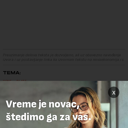
Preuzimanje delova teksta je dozvoljeno, ali uz obavezno navođenje
izvora i uz postavljanje linka ka izvornom tekstu na novaekonomija.rs
TEMA:
CENE
PLATE
x
Vreme je novac,
OSTAVITE ODGOVOR
štedimo ga za vas.