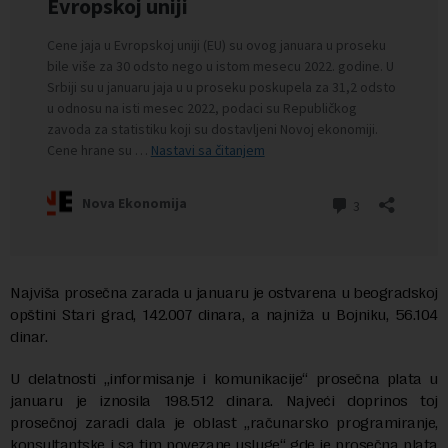
Najviša prosečna zarada u januaru je ostvarena u beogradskoj
opštini Stari grad, 142.007 dinara, a najniža u Bojniku, 56.104
dinar.
U delatnosti „informisanje i komunikacije“ prosečna plata u
januaru je iznosila 198.512 dinara. Najveći doprinos toj
prosečnoj zaradi dala je oblast „računarsko programiranje,
konsultantske i sa tim povezane usluge“ gde je prosečna plata