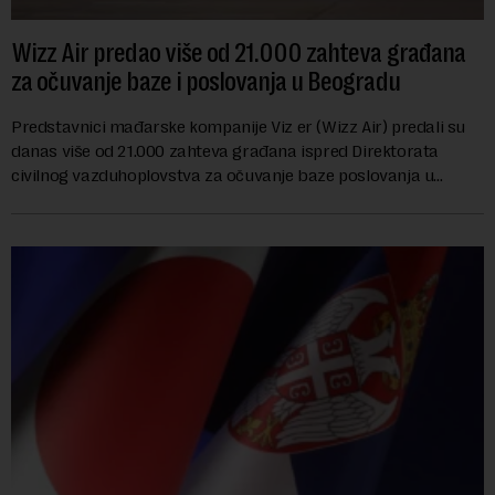
Wizz Air predao više od 21.000 zahteva građana
za očuvanje baze i poslovanja u Beogradu
Predstavnici mađarske kompanije Viz er (Wizz Air) predali su
danas više od 21.000 zahteva građana ispred Direktorata
civilnog vazduhoplovstva za očuvanje baze poslovanja u
Beogradu, uz poziv na dijalog sa na...