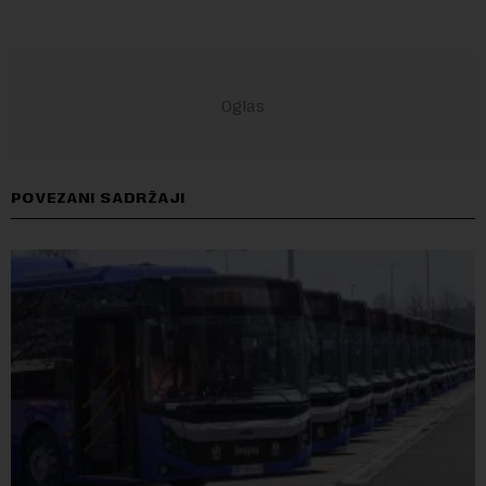
POVEZANI SADRŽAJI