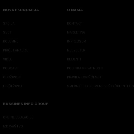
NOVA EKONOMIJA
O NAMA
SRBIJA
KONTAKT
SVET
MARKETING
KOLUMNE
IMPRESSUM
PRIČE I ANALIZE
NJUZLETER
VIDEO
KLIJENTI
PODCAST
POLITIKA PRIVATNOSTI
ODRŽIVOST
PRAVILA KORIŠĆENJA
LEPŠI ŽIVOT
SMERNICE ZA PRIMENU VEŠTAČKE INTELI
BUSSINES INFO GROUP
ONLINE EDUKACIJE
IZDAVAŠTVO