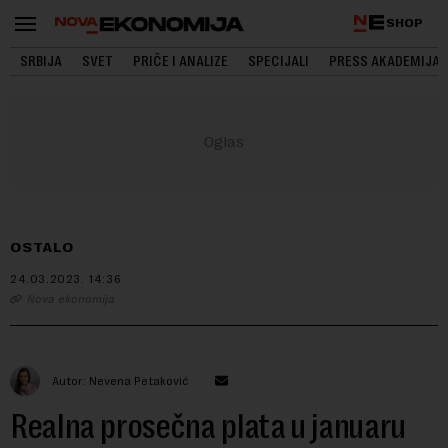
SHOP
SRBIJA
SVET
PRIČE I ANALIZE
SPECIJALI
PRESS AKADEMIJA
OSTALO
24.03.2023.
14:36
Nova ekonomija
Autor: Nevena Petaković
Realna prosečna plata u januaru