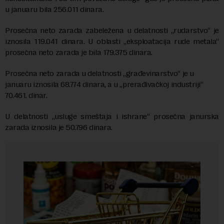
u januaru bila 256.011 dinara.
Prosečna neto zarada zabeležena u delatnosti „rudarstvo“ je
iznosila 119.041 dinara. U oblasti „eksploatacija rude metala“
prosečna neto zarada je bila 179.375 dinara.
Prosečna neto zarada u delatnosti „građevinarstvo“ je u
januaru iznosila 68.774 dinara, a u „prerađivačkoj industriji“
70.461. dinar.
U delatnosti „usluge smeštaja i ishrane“ prosečna janurska
zarada iznosila je 50.796 dinara.