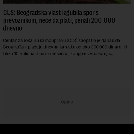
CLS: Beogradska vlast izgubila spor s
prevoznikom, neće da plati, penali 200.000
dnevno
Centar za lokalnu samoupravu (CLS) saopštio je danas da
Beograđani plaćaju dnevnu kamatu od oko 300.000 dinara, ili
blizu 10 miliona dinara mesečno, zbog neizvršavanja
pravosnažne presude, kojom je Grad Beog...