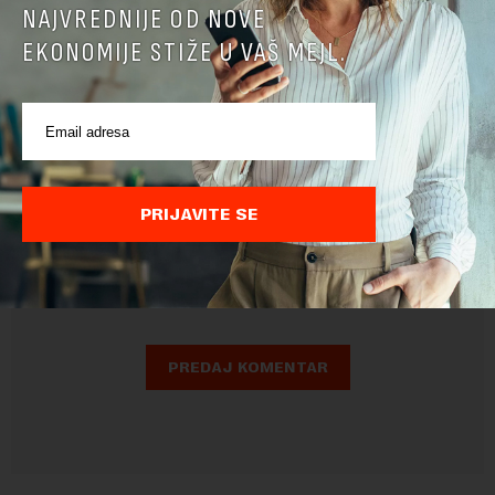
NAJVREDNIJE OD NOVE
EKONOMIJE STIŽE U VAŠ MEJL.
Pre slanja komentara, molimo vas da se upoznate sa
PRIJAVITE SE
pravilima komentarisanja i pravilima korišćenja sajta.
Sajt je zaštićen pomocu reCaptcha i Google.
Google Politika
Privatnosti
i
Google Uslovi Korišćenja
su primenjeni.