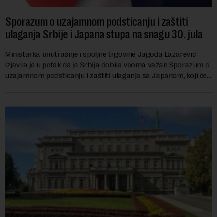
Sporazum o uzajamnom podsticanju i zaštiti
ulaganja Srbije i Japana stupa na snagu 30. jula
Ministarka unutrašnje i spoljne trgovine Jagoda Lazarević
izjavila je u petak da je Srbija dobila veoma važan Sporazum o
uzajamnom podsticanju i zaštiti ulaganja sa Japanom, koji će
stupiti na snagu 30. jula...