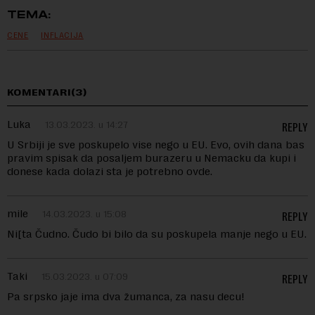
TEMA:
CENE
INFLACIJA
KOMENTARI(3)
Luka
13.03.2023. u 14:27
REPLY
U Srbiji je sve poskupelo vise nego u EU. Evo, ovih dana bas
pravim spisak da posaljem burazeru u Nemacku da kupi i
donese kada dolazi sta je potrebno ovde.
mile
14.03.2023. u 15:08
REPLY
Ni[ta Čudno. Čudo bi bilo da su poskupela manje nego u EU.
Taki
15.03.2023. u 07:09
REPLY
Pa srpsko jaje ima dva žumanca, za nasu decu!