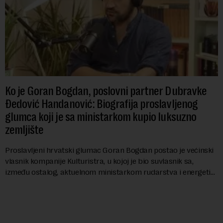
Ko je Goran Bogdan, poslovni partner Dubravke
Đedović Handanović: Biografija proslavljenog
glumca koji je sa ministarkom kupio luksuzno
zemljište
Proslavljeni hrvatski glumac Goran Bogdan postao je većinski
vlasnik kompanije Kulturistra, u kojoj je bio suvlasnik sa,
između ostalog, aktuelnom ministarkom rudarstva i energetike
u Vladi Srbije, Dubravkom...