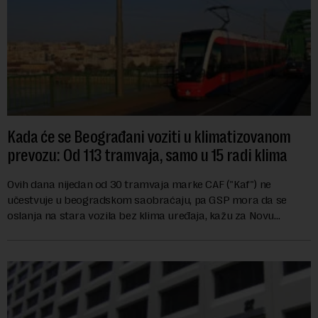
Kada će se Beograđani voziti u klimatizovanom
prevozu: Od 113 tramvaja, samo u 15 radi klima
Ovih dana nijedan od 30 tramvaja marke CAF ("Kaf") ne
učestvuje u beogradskom saobraćaju, pa GSP mora da se
oslanja na stara vozila bez klima uređaja, kažu za Novu
ekonomiju iz Sindikata Centar – GSP i Centr...