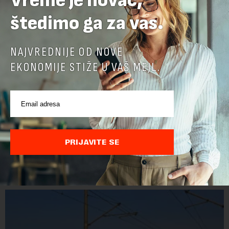
Vreme je novac,
štedimo ga za vas.
NAJVREDNIJE OD NOVE
EKONOMIJE STIŽE U VAŠ MEJL.
PRIJAVITE SE
POVEZANI SADRŽAJI