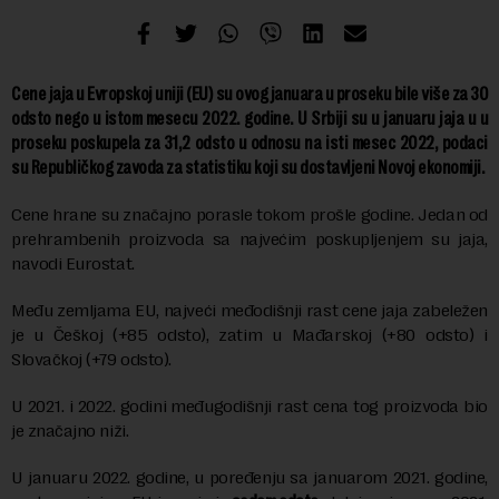
Cene jaja u Evropskoj uniji (EU) su ovog januara u proseku bile više za 30
odsto nego u istom mesecu 2022. godine. U Srbiji su u januaru jaja u u
proseku poskupela za 31,2 odsto u odnosu na isti mesec 2022, podaci
su Republičkog zavoda za statistiku koji su dostavljeni Novoj ekonomiji.
Cene hrane su značajno porasle tokom prošle godine. Jedan od
prehrambenih proizvoda sa najvećim poskupljenjem su jaja,
navodi Eurostat.
Među zemljama EU, najveći međodišnji rast cene jaja zabeležen
je u Češkoj (+85 odsto), zatim u Mađarskoj (+80 odsto) i
Slovačkoj (+79 odsto).
U 2021. i 2022. godini međugodišnji rast cena tog proizvoda bio
je značajno niži.
U januaru 2022. godine, u poređenju sa januarom 2021. godine,