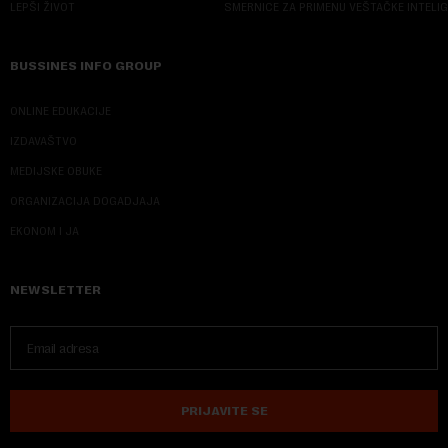
LEPŠI ŽIVOT
SMERNICE ZA PRIMENU VEŠTAČKE INTELI
BUSSINES INFO GROUP
ONLINE EDUKACIJE
IZDAVAŠTVO
MEDIJSKE OBUKE
ORGANIZACIJA DOGADJAJA
EKONOM I JA
NEWSLETTER
PRIJAVITE SE