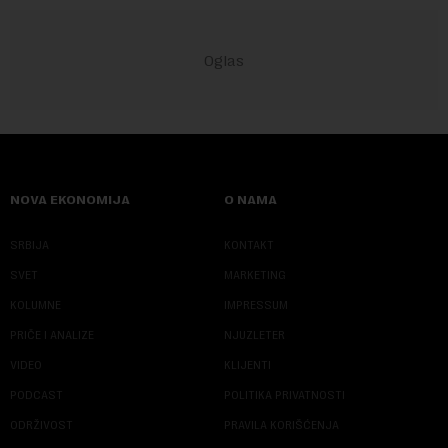
NOVA EKONOMIJA
O NAMA
SRBIJA
KONTAKT
SVET
MARKETING
KOLUMNE
IMPRESSUM
PRIČE I ANALIZE
NJUZLETER
VIDEO
KLIJENTI
PODCAST
POLITIKA PRIVATNOSTI
ODRŽIVOST
PRAVILA KORIŠĆENJA