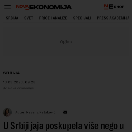
SHOP
SRBIJA
SVET
PRIČE I ANALIZE
SPECIJALI
PRESS AKADEMIJA
SRBIJA
13.03.2023.
09:28
Nova ekonomija
Autor: Nevena Petaković
U Srbiji jaja poskupela više nego u