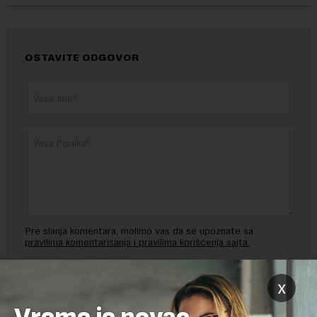
OSTAVITE ODGOVOR
Pre slanja komentara, molimo vas da se upoznate sa
pravilima komentarisanja i pravilima korišćenja sajta.
Sajt je zaštićen pomocu reCaptcha i Google.
Google Politika
Privatnosti
i
Google Uslovi Korišćenja
su primenjeni.
x