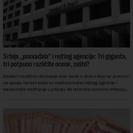
Srbija „posvađala“ i rejting agencije: Tri giganta,
tri potpuno različite ocene, zašto?
Raskol i haotično delovanje koje vlada u državi lepo se prenosi i
na spolja, barem kada su međunarodne rejting agencije i
ekonomske institucije u pitanju. Mi od sveta uvozimo inflaciju,
robu lošijeg kvalitet...