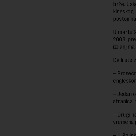
brže. Usk
kineskog,
postoji na
U martu 2
2008. pre
izdanjima
Da li ste 
– Prosečn
engleskom
– Jedan o
stranica n
– Drugi na
vremena j
– U Poljsk