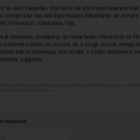
e su moć Vikipedije. One služe da potkrepe činjenice koje
 i preporuka nas koji doprinosimo Vikipediji je: ne verujte V
ite reference“, objašnjava Filip.
e je slobodan, dovoljno je da tema bude relevantna za Viki
u o onome u čemu su stručni, ali, s druge strane, mnogi ž
arima koje ih interesuju van struke, o svojim hobijima ili om
ilmovima, knjigama.
delova teksta je dozvoljeno, ali uz obavezno navođenje izvora i uz postavl
 tekstu na novaekonomija.rs
TE ODGOVOR