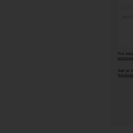
Pre sla
korišćen
Sajt je
Korišće