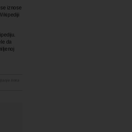
 se iznose
ikipediji
pediju.
ele da
iljenoj
janje linka