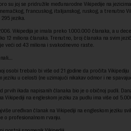
oro su joj se pridružile međunarodne Vikipedije na jezicim
 nemačkog, francuskog, italijanskog, ruskog, a trenutno Vi
 295 jezika.
006. Vikipedija je imala preko 1.000.000 članaka, a u de
ko 12 miliona članaka. Trenutno, broj članaka na svim jezi
 je veći od 43 miliona i svakodnevno raste.
znali….
oj osobi trebalo bi više od 21 godine da pročita Vikipediju
 jeziku u celosti (ne uzimajući nikakav odmor i ne spavaju
d prvih ikada napisanih članaka bio je o običnoj pudli. Dan
a Vikipediji na engleskom jeziku za pudlu ima više od 5.000
jviše uređivan članak na Vikipediji na engleskom jeziku svi
e o profesionalnom rvanju.
oj postoji spomenik Vikipediji.