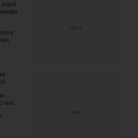
a poput
kipedija
cembru
čkim
 na
ći)
as
 reči.
h