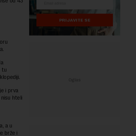
više od 43
PRIJAVITE SE
voru
ca.
da
 tu
klopediji.
e i prva
nisu hteli
a, a u
e brže i