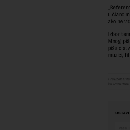
„Referenc
u člancima
ako ne vid
Izbor tem
Mnogi piš
pišu o stv
muzici, f
Preuzimanje 
ka izvornom
OSTAVI