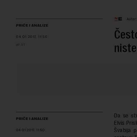
Autor
PRIČE I ANALIZE
Često
04.01.2017.
11:50
niste
N1
Da se str
PRIČE I ANALIZE
Elvis Pris
Švabija 
04.01.2017.
11:50