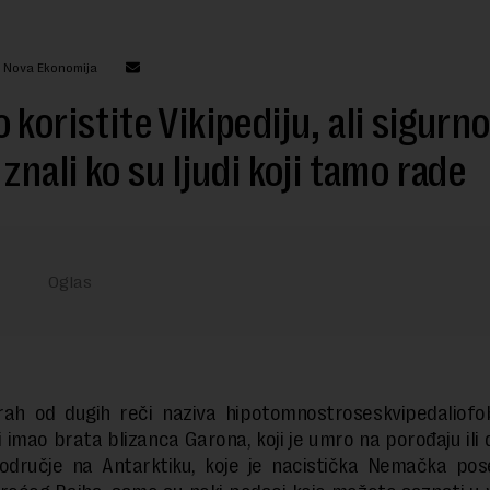
: Nova Ekonomija
 koristite Vikipediju, ali sigurno
 znali ko su ljudi koji tamo rade
ah od dugih reči naziva hipotomnostroseskvipedaliofob
li imao brata blizanca Garona, koji je umro na porođaju ili
područje na Antarktiku, koje je nacistička Nemačka pos