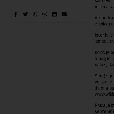
sastavu T
miliona čl
Vikipedij
encikloped
Istorija j
između dv
Kovic je o
omogući b
nalazi), k
Senger je
verzija je
da ona bu
www.wikipe
Rasla je 
septembru