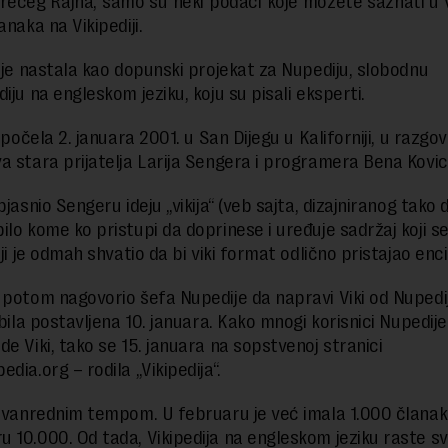
rećeg Rajha, samo su neki podaci koje možete saznati u 
anaka na Vikipediji.
a je nastala kao dopunski projekat za Nupediju, slobodnu
iju na engleskom jeziku, koju su pisali eksperti.
e počela 2. januara 2001. u San Dijegu u Kaliforniji, u razgo
a stara prijatelja Larija Sengera i programera Bena Kovi
bjasnio Sengeru ideju „vikija“ (veb sajta, dizajniranog tako 
ilo kome ko pristupi da doprinese i uređuje sadržaj koji se
oji je odmah shvatio da bi viki format odlično pristajao enci
 potom nagovorio šefa Nupedije da napravi Viki od Nupedij
 bila postavljena 10. januara. Kako mnogi korisnici Nupedije 
de Viki, tako se 15. januara na sopstvenoj stranici
dia.org – rodila „Vikipedija“.
izvanrednim tempom. U februaru je već imala 1.000 članak
 10.000. Od tada, Vikipedija na engleskom jeziku raste sv