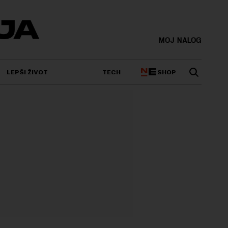
MOJ NALOG
SHOP
LEPŠI ŽIVOT
TECH