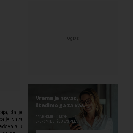
Vreme je novac,
štedimo ga za vas.
ija, da je
NAJVREDNIJE OD NOVE
 da je Nova
EKONOMIJE STIŽE U VAŠ MEJL.
edovala u