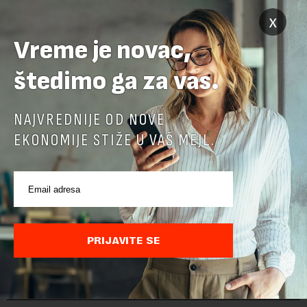
x
Sajt je zaštićen pomocu reCaptcha i Google.
Google Politika
Privatnosti
i
Google Uslovi Korišćenja
su primenjeni.
Vreme je novac,
štedimo ga za vas.
NAJVREDNIJE OD NOVE
EKONOMIJE STIŽE U VAŠ MEJL.
PRIJAVITE SE
POVEZANI SADRŽAJI