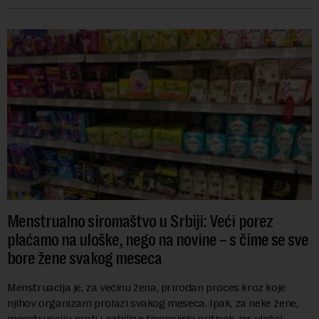
Menstrualno siromaštvo u Srbiji: Veći porez
plaćamo na uloške, nego na novine – s čime se sve
bore žene svakog meseca
Menstruacija je, za većinu žena, prirodan proces kroz koje
njihov organizam prolazi svakog meseca. Ipak, za neke žene,
menstruaciju prati i ozbiljan finansijski pritisak, jer ulošci,