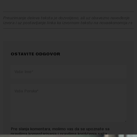
Preuzimanje delova teksta je dozvoljeno, ali uz obavezno navođenje
izvora i uz postavljanje linka ka izvornom tekstu na novaekonomija.rs
OSTAVITE ODGOVOR
Pre slanja komentara, molimo vas da se upoznate sa
pravilima komentarisanja i pravilima korišćenja sajta.