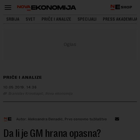
SHOP
SRBIJA
SVET
PRIČE I ANALIZE
SPECIJALI
PRESS AKADEMIJA
PRIČE I ANALIZE
10.05.2019.
14:36
Branislav Krivokapić, Nova ekonomija
Autor: Aleksandra Đenadić, Prvo osnovno tužilaštvo
Da li je GM hrana opasna?