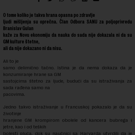
O tome koliko je takva hrana opasna po zdravlje
ljudi mišljenja su oprečna. Član Odbora SANU za poljoprivredu
Branislav Gulan
kaže za Novu ekonomiju da nauka do sada nije dokazala ni da su
GM kulture štetne,
ali da nije dokazano ni da nisu.
Ali to je
samo delimično tačno. Istina je da nema dokaza da je
konzumiranje hrane sa GM
sastojcima štetno za ljude, budući da su istraživanja za
sada rađena samo na
pacovima.
Jedno takvo istraživanje u Francuskoj pokazalo je da su
životinje
hranjene GM krompirom obolele od kancera bubrega i
jetre, kao i od teških
bolesti pluća, dok su naučnici sa Harvarda utvrdili da je