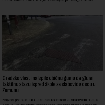
lekovi za ublažavanje bo...
Gradske vlasti nalepile običnu gumu da glumi
taktilnu stazu ispred škole za slabovidu decu u
Zemunu
Najveći problem na raskrsnici kod škole za slabovidu decu u
Zemunu je ugrožena bezbednost i otežano kretanje dece sa