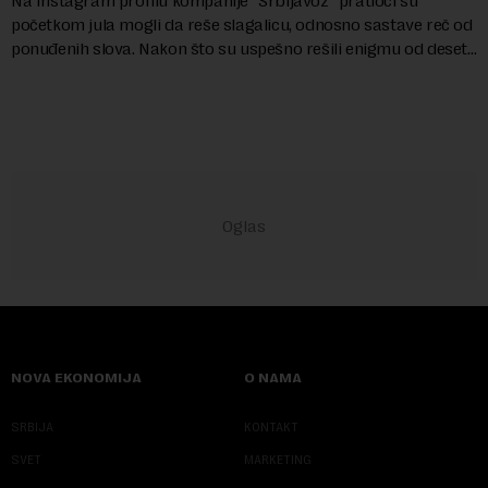
Na Instagram profilu kompanije "Srbijavoz" pratioci su
početkom jula mogli da reše slagalicu, odnosno sastave reč od
ponuđenih slova. Nakon što su uspešno rešili enigmu od deset
slova i dobili traženi pojam ...
NOVA EKONOMIJA
O NAMA
SRBIJA
KONTAKT
SVET
MARKETING