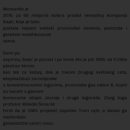
Monsanto je
2016. za 66 milijardi dolara prodat nemačkoj kompaniji
Bajer, koja je tako
postala najveći svetski proizvođač semena, pesticida i
genetski modifikovanih
useva.
Osim po
aspirinu, Bajer je poznat i po tome što je još 1896. na tržište
plasirao heroin
kao lek za kašalj, dok je tokom Drugog svetskog rata,
eksploatišući zarobljenike
u koncentracionim logorima, proizvodio gas ciklon B, kojim
su nacisti u gasnim
komorama ubijali Jevreje i druge logoraše. Zbog toga
profesor Miladin Ševarlić
tvrdi da je GMO projekat započeo Treći rajh, a danas ga
nastavljaju
globalistički centri moći.