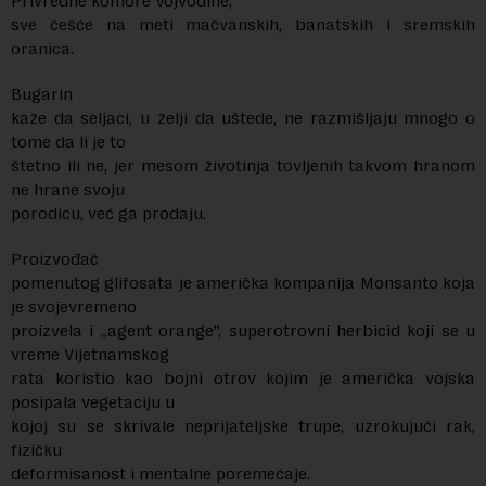
Privredne komore Vojvodine,
sve češće na meti mačvanskih, banatskih i sremskih
oranica.
Bugarin
kaže da seljaci, u želji da uštede, ne razmišljaju mnogo o
tome da li je to
štetno ili ne, jer mesom životinja tovljenih takvom hranom
ne hrane svoju
porodicu, već ga prodaju.
Proizvođač
pomenutog glifosata je američka kompanija Monsanto koja
je svojevremeno
proizvela i „agent orange”, superotrovni herbicid koji se u
vreme Vijetnamskog
rata koristio kao bojni otrov kojim je američka vojska
posipala vegetaciju u
kojoj su se skrivale neprijateljske trupe, uzrokujući rak,
fizičku
deformisanost i mentalne poremećaje.