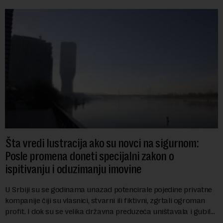
Šta vredi lustracija ako su novci na sigurnom:
Posle promena doneti specijalni zakon o
ispitivanju i oduzimanju imovine
U Srbiji su se godinama unazad potencirale pojedine privatne
kompanije čiji su vlasnici, stvarni ili fiktivni, zgrtali ogroman
profit. I dok su se velika državna preduzeća uništavala i gubila
bitke na tržišt...