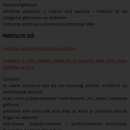
herbicid glifosat
direktno povezan s rakom kod pacova i miševa, te da
izlaganje glifosatu na ljudskim
ćelijama može prouzrokovati oštećenje DNK.
PROČITAJTE JOŠ:
Evo gde raste najveći krompir u Srbiji
Trudnice u Indiji rizikuju živote da bi nabrale lišće čaja i tako
zaradile za život
Glifosat
je, inače, sastavni deo po zlu čuvenog „totala“, sredstva za
uništavanje korova
koje i naši poljoprivrednici rado koriste. Jer „total“, odnosno
glifosat,
uništava sve osim GM soje koja je, kako je potvrdio Đorđe
Bugarin, sekretar
Udruženja poljoprivrednih i prehrambenih proizvoda