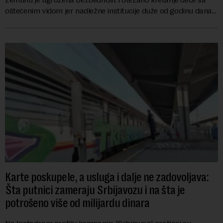
oštećenim vidom jer nadležne institucije duže od godinu dana
zanemaruju obavezu vraćanja t...
Karte poskupele, a usluga i dalje ne zadovoljava:
Šta putnici zameraju Srbijavozu i na šta je
potrošeno više od milijardu dinara