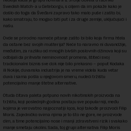
Swedish Match-a u Geteborgu, s ciljem da im pokaže kako je
došlo do toga da Šveđani zapravo tako malo puše i zašto bi,
kako smatraju, to mogao biti put i za druge zemlje, uključujući i
našu.
Ovde se prirodno nameće pitanje zašto bi bilo koja firma htela
da ostane bez svojih mušterija? Neće to naravno ni duvandžije,
međutim, za razliku od mnogih bivših poslovnih džinova koji su
odbijali da prihvate neminovnost promena, štiteći svoj
tradicionalni biznis sve dok nije bilo prekasno – poput Kodaka
ili Nokije, duvanska industrija je na vreme videla kuda vetar
duva i sama pošla u njegovom smeru, nudeći tržištu
potencijalno manje štetne alternative.
Otuda čitava paleta potpuno novih nikotinskih proizvoda na
tržištu, koji poslednjih godina postaju sve popularniji, među
kojima je verovatno najpoznatiji Iqos, koji takođe proizvodi Filip
Moris. Zajedničko svima njima je to što ne gore, ne proizvode
dim, a time potencijalno nose i manji zdravstveni rizik i svakako
manje smetaju okolini. Sada, toj grupi alternativa Filip Moris