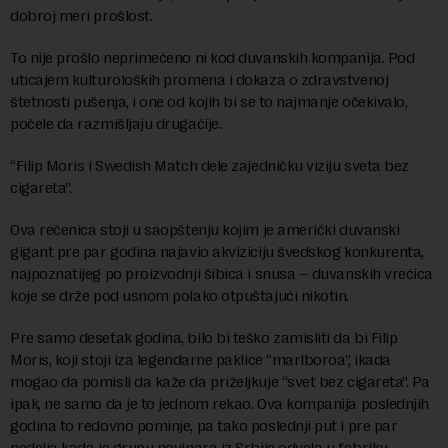
dobroj meri prošlost.
To nije prošlo neprimećeno ni kod duvanskih kompanija. Pod
uticajem kulturoloških promena i dokaza o zdravstvenoj
štetnosti pušenja, i one od kojih bi se to najmanje očekivalo,
počele da razmišljaju drugačije.
“Filip Moris i Swedish Match dele zajedničku viziju sveta bez
cigareta”.
Ova rečenica stoji u saopštenju kojim je američki duvanski
gigant pre par godina najavio akviziciju švedskog konkurenta,
najpoznatijeg po proizvodnji šibica i snusa – duvanskih vrećica
koje se drže pod usnom polako otpuštajući nikotin.
Pre samo desetak godina, bilo bi teško zamisliti da bi Filip
Moris, koji stoji iza legendarne paklice “marlboroa”, ikada
mogao da pomisli da kaže da priželjkuje “svet bez cigareta”. Pa
ipak, ne samo da je to jednom rekao. Ova kompanija poslednjih
godina to redovno pominje, pa tako poslednji put i pre par
nedelja kada je grupu novinara iz Srbije odvela u fabriku