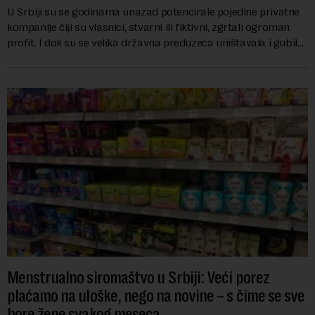
U Srbiji su se godinama unazad potencirale pojedine privatne
kompanije čiji su vlasnici, stvarni ili fiktivni, zgrtali ogroman
profit. I dok su se velika državna preduzeća uništavala i gubila
bitke na tržišt...
Menstrualno siromaštvo u Srbiji: Veći porez
plaćamo na uloške, nego na novine – s čime se sve
bore žene svakog meseca