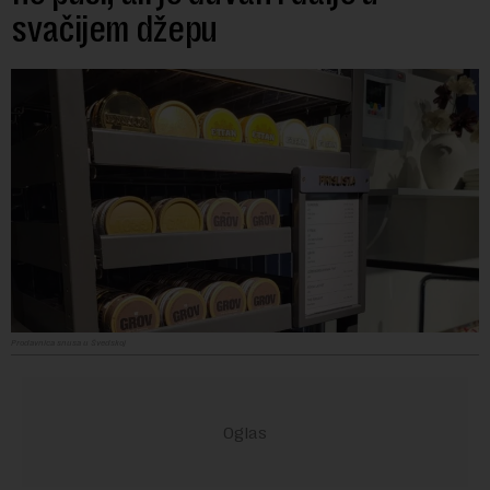
svačijem džepu
Prodavnica snusa u Švedskoj