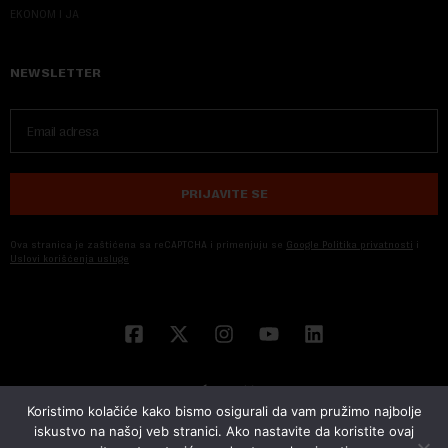
EKONOM I JA
NEWSLETTER
PRIJAVITE SE
Ova stranica je zaštićena sa reCAPTCHA i primenjuju se
Google Politika privatnosti
i
Uslovi korišćenja usluge
Koristimo kolačiće kako bismo osigurali da vam pružimo najbolje
iskustvo na našoj veb stranici. Ako nastavite da koristite ovaj