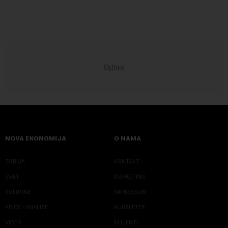
NOVA EKONOMIJA
O NAMA
SRBIJA
KONTAKT
SVET
MARKETING
KOLUMNE
IMPRESSUM
PRIČE I ANALIZE
NJUZLETER
VIDEO
KLIJENTI