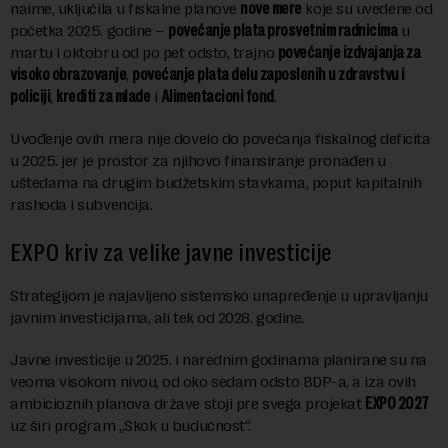
naime, uključila u fiskalne planove
nove mere
koje su uvedene od
početka 2025. godine –
povećanje plata prosvetnim radnicima
u
martu i oktobru od po pet odsto, trajno
povećanje izdvajanja za
visoko obrazovanje
,
povećanje plata delu zaposlenih u zdravstvu i
policiji
,
krediti za mlade
i
Alimentacioni fond
.
Uvođenje ovih mera nije dovelo do povećanja fiskalnog deficita
u 2025. jer je prostor za njihovo finansiranje pronađen u
uštedama na drugim budžetskim stavkama, poput kapitalnih
rashoda i subvencija.
EXPO kriv za velike javne investicije
Strategijom je najavljeno sistemsko unapređenje u upravljanju
javnim investicijama, ali tek od 2028. godine.
Javne investicije u 2025. i narednim godinama planirane su na
veoma visokom nivou, od oko sedam odsto BDP-a, a iza ovih
ambicioznih planova države stoji pre svega projekat
EXPO 2027
uz širi program „Skok u budućnost“.