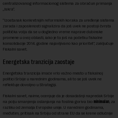
centralizovanog informacionog sistema za obračun primanja
„Iskra“.
“Izostanak konkretnijih reformskih koraka za uređenje sistema
zarada i zaposlenosti signalizira da još uvek ne postoji čvrsta
politička volja da se u dogledno vreme naprave dubinske
promene u ovoj oblasti, iako je to još na početku fiskalne
konsolidacije 2014. godine najavljivano kao prioritet”, zaključuje
Fiskalni savet.
Energetska tranzicija zaostaje
Energetska tranzicija imaće vrlo važno mesto u fiskalnoj
politici Srbije u narednim godinama, ali to se još uvek ne
reflektuje dovoljno u Strategiji.
Fiskalni savet, naime, ocenjuje da je dosadašnji napredak Srbije
na polju smanjenja oslanjanja na fosilna goriva bio
minimalan
, za
razliku od zemalja Evropske unije. U narednim godinama,
međutim, pritisak na Srbiju od strane EU da se krene odlučnije