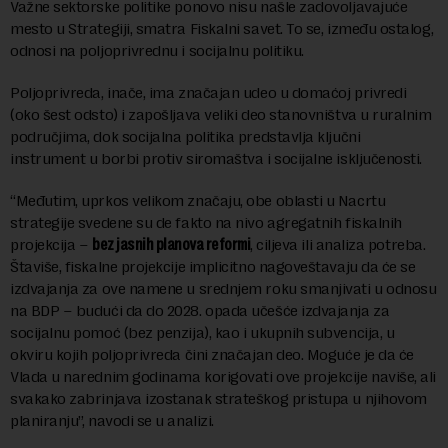
Važne sektorske politike ponovo nisu našle zadovoljavajuće
mesto u Strategiji, smatra Fiskalni savet. To se, između ostalog,
odnosi na poljoprivrednu i socijalnu politiku.
Poljoprivreda, inače, ima značajan udeo u domaćoj privredi
(oko šest odsto) i zapošljava veliki deo stanovništva u ruralnim
područjima, dok socijalna politika predstavlja ključni
instrument u borbi protiv siromaštva i socijalne isključenosti.
“Međutim, uprkos velikom značaju, obe oblasti u Nacrtu
strategije svedene su de fakto na nivo agregatnih fiskalnih
projekcija –
bez jasnih planova reformi
, ciljeva ili analiza potreba.
Štaviše, fiskalne projekcije implicitno nagoveštavaju da će se
izdvajanja za ove namene u srednjem roku smanjivati u odnosu
na BDP – budući da do 2028. opada učešće izdvajanja za
socijalnu pomoć (bez penzija), kao i ukupnih subvencija, u
okviru kojih poljoprivreda čini značajan deo. Moguće je da će
Vlada u narednim godinama korigovati ove projekcije naviše, ali
svakako zabrinjava izostanak strateškog pristupa u njihovom
planiranju”, navodi se u analizi.