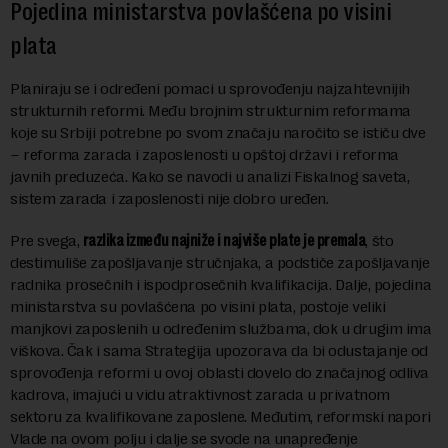
Pojedina ministarstva povlašćena po visini
plata
Planiraju se i određeni pomaci u sprovođenju najzahtevnijih
strukturnih reformi. Među brojnim strukturnim reformama
koje su Srbiji potrebne po svom značaju naročito se ističu dve
– reforma zarada i zaposlenosti u opštoj državi i reforma
javnih preduzeća. Kako se navodi u analizi Fiskalnog saveta,
sistem zarada i zaposlenosti nije dobro uređen.
Pre svega,
razlika između najniže i najviše plate je premala
, što
destimuliše zapošljavanje stručnjaka, a podstiče zapošljavanje
radnika prosečnih i ispodprosečnih kvalifikacija. Dalje, pojedina
ministarstva su povlašćena po visini plata, postoje veliki
manjkovi zaposlenih u određenim službama, dok u drugim ima
viškova. Čak i sama Strategija upozorava da bi odustajanje od
sprovođenja reformi u ovoj oblasti dovelo do značajnog odliva
kadrova, imajući u vidu atraktivnost zarada u privatnom
sektoru za kvalifikovane zaposlene. Međutim, reformski napori
Vlade na ovom polju i dalje se svode na unapređenje