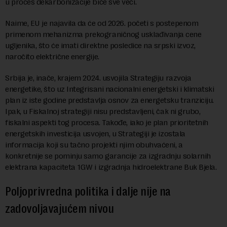
u proces dekarbonizacije biće sve veći.
Naime, EU je najavila da će od 2026. početi s postepenom
primenom mehanizma prekograničnog usklađivanja cene
ugljenika, što će imati direktne posledice na srpski izvoz,
naročito električne energije.
Srbija je, inače, krajem 2024. usvojila Strategiju razvoja
energetike, što uz Integrisani nacionalni energetski i klimatski
plan iz iste godine predstavlja osnov za energetsku tranziciju.
Ipak, u Fiskalnoj strategiji nisu predstavljeni, čak ni grubo,
fiskalni aspekti tog procesa. Takođe, iako je plan prioritetnih
energetskih investicija usvojen, u Strategiji je izostala
informacija koji su tačno projekti njim obuhvaćeni, a
konkretnije se pominju samo garancije za izgradnju solarnih
elektrana kapaciteta 1GW i izgradnja hidroelektrane Buk Bjela.
Poljoprivredna politika i dalje nije na
zadovoljavajućem nivou