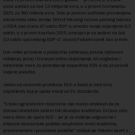
izvoz uvećan za čak 1,3 milijarde evra, a u prvom tromesečju
2025. za 760 miliona evra. Tako je ponovo suštinski promenjena
ekonomska slika zemlje. Deficit tekućeg računa platnog bilansa
u 2024. sad iznosi 4,7 odsto BDP-a umesto ranije objavljenih 6,3
odsto, a u prvom kvartalu 2025. smanjen je sa sedam na čak
3,3 odsto uporedivog BDP-a”, navodi Fiskalni savet kao primer.
Ove velike promene u podacima zahtevaju, prema njihovom
mišljenju, jasno i transparentno objašnjenje, ali očigledno i
sistemske mere za poboljšanje kapaciteta RZS-a da proizvodi
valjane podatke.
Jedan od osnovnih problema RZS-a inače je mali broj
zaposlenih, koji je upola manji od EU standarda.
“S tako ograničenim resursima nije realno očekivati da će
domaći statistički sistem biti dovoljno kvalitetan. Država zato
mora hitno da ojača RZS – jer je za vođenje odgovorne i
efikasne ekonomske politike neophodno imati kvalitetne,
pravovremene i pouzdane podatke” zaključuje Fiskalni savet u