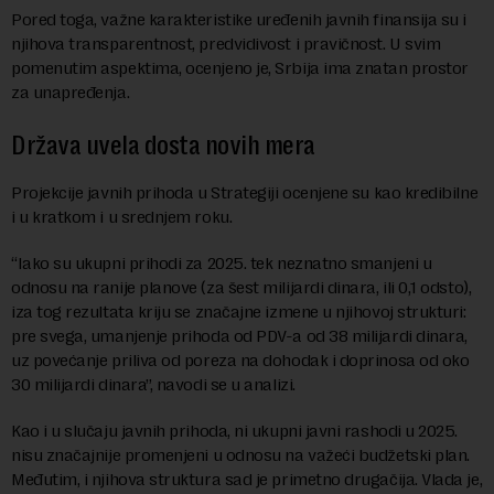
Pored toga, važne karakteristike uređenih javnih finansija su i
njihova transparentnost, predvidivost i pravičnost. U svim
pomenutim aspektima, ocenjeno je, Srbija ima znatan prostor
za unapređenja.
Država uvela dosta novih mera
Projekcije javnih prihoda u Strategiji ocenjene su kao kredibilne
i u kratkom i u srednjem roku.
“Iako su ukupni prihodi za 2025. tek neznatno smanjeni u
odnosu na ranije planove (za šest milijardi dinara, ili 0,1 odsto),
iza tog rezultata kriju se značajne izmene u njihovoj strukturi:
pre svega, umanjenje prihoda od PDV-a od 38 milijardi dinara,
uz povećanje priliva od poreza na dohodak i doprinosa od oko
30 milijardi dinara”, navodi se u analizi.
Kao i u slučaju javnih prihoda, ni ukupni javni rashodi u 2025.
nisu značajnije promenjeni u odnosu na važeći budžetski plan.
Međutim, i njihova struktura sad je primetno drugačija. Vlada je,