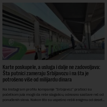
Karte poskupele, a usluga i dalje ne zadovoljava:
Šta putnici zameraju Srbijavozu i na šta je
potrošeno više od milijardu dinara
Na Instagram profilu kompanije "Srbijavoz" pratioci su
početkom jula mogli da reše slagalicu, odnosno sastave reč od
ponuđenih slova. Nakon što su uspešno rešili enigmu od deset
slova i dobili traženi pojam ...