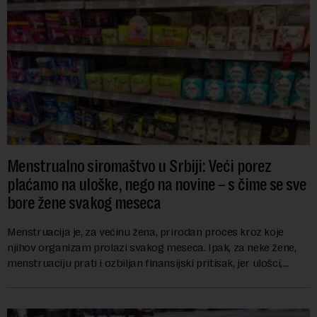
Menstrualno siromaštvo u Srbiji: Veći porez
plaćamo na uloške, nego na novine – s čime se sve
bore žene svakog meseca
Menstruacija je, za većinu žena, prirodan proces kroz koje
njihov organizam prolazi svakog meseca. Ipak, za neke žene,
menstruaciju prati i ozbiljan finansijski pritisak, jer ulošci,
lekovi za ublažavanje bo...