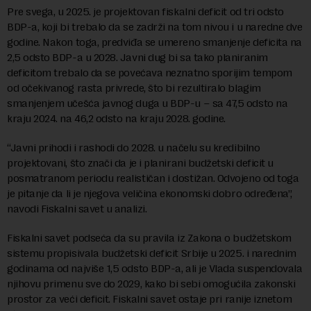
Pre svega, u 2025. je projektovan fiskalni deficit od tri odsto
BDP-a, koji bi trebalo da se zadrži na tom nivou i u naredne dve
godine. Nakon toga, predviđa se umereno smanjenje deficita na
2,5 odsto BDP-a u 2028. Javni dug bi sa tako planiranim
deficitom trebalo da se povećava neznatno sporijim tempom
od očekivanog rasta privrede, što bi rezultiralo blagim
smanjenjem učešća javnog duga u BDP-u – sa 47,5 odsto na
kraju 2024. na 46,2 odsto na kraju 2028. godine.
“Javni prihodi i rashodi do 2028. u načelu su kredibilno
projektovani, što znači da je i planirani budžetski deficit u
posmatranom periodu realističan i dostižan. Odvojeno od toga
je pitanje da li je njegova veličina ekonomski dobro određena”,
navodi Fiskalni savet u analizi.
Fiskalni savet podseća da su pravila iz Zakona o budžetskom
sistemu propisivala budžetski deficit Srbije u 2025. i narednim
godinama od najviše 1,5 odsto BDP-a, ali je Vlada suspendovala
njihovu primenu sve do 2029, kako bi sebi omogućila zakonski
prostor za veći deficit. Fiskalni savet ostaje pri ranije iznetom