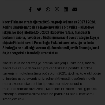
Nacrt Fiskalne strategije za 2026. sa projekcijama za 2027. i 2028.
godinu ukazuje na to da će javne investicije biti velike – ali gotovo
isključivo zbog izložbe EXPO 2027 i kupovine rafala, francuskih
borbenih aviona, navodi se u Mišljenju na nacrt ove strategije, koje je
objavio Fiskalni savet. Pored toga, Fiskalni savet ukazuje na to da
Strategija ne nudi odgovore na ključne slabosti javnih finansija, kao i
da je energetska tranzicija u zaostatku.
Nacrt Fiskalne strategije, prema mišljenju Fiskalnog saveta,
zadržava ranije definisan pravac fiskalne politike. Uprkos
izmenjenim okolnostima početkom 2025. godine, koje uključuju
primetno usporavanje privredne aktivnosti, uvođenje novih
mera ekonomske politike i povećanu neizvesnost u
međunarodnom okruženju, Nacrtom Fiskalne strategije nisu
izmenjeni osnovni ciljevi fiskalne politike Srbije u kratkom i
srednjem roku.