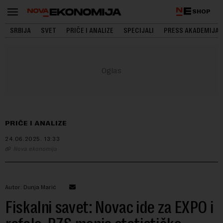
SHOP
SRBIJA
SVET
PRIČE I ANALIZE
SPECIJALI
PRESS AKADEMIJA
PRIČE I ANALIZE
24.06.2025.
13:33
Nova ekonomija
Autor: Dunja Marić
Fiskalni savet: Novac ide za EXPO i