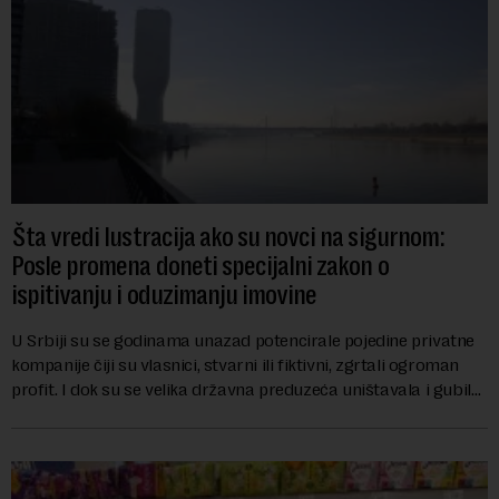
Šta vredi lustracija ako su novci na sigurnom:
Posle promena doneti specijalni zakon o
ispitivanju i oduzimanju imovine
U Srbiji su se godinama unazad potencirale pojedine privatne
kompanije čiji su vlasnici, stvarni ili fiktivni, zgrtali ogroman
profit. I dok su se velika državna preduzeća uništavala i gubila
bitke na tržišt...