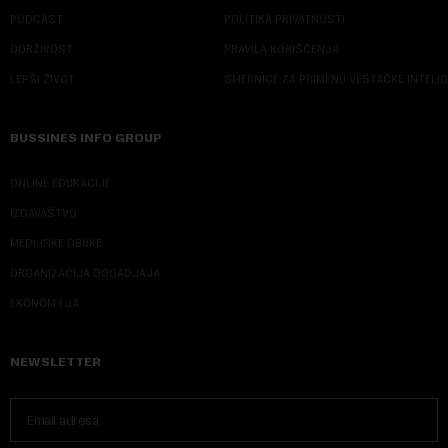
PODCAST
POLITIKA PRIVATNOSTI
ODRŽIVOST
PRAVILA KORIŠĆENJA
LEPŠI ŽIVOT
SMERNICE ZA PRIMENU VEŠTAČKE INTELI
BUSSINES INFO GROUP
ONLINE EDUKACIJE
IZDAVAŠTVO
MEDIJSKE OBUKE
ORGANIZACIJA DOGADJAJA
EKONOM I JA
NEWSLETTER