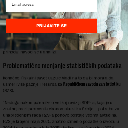
“Dobro je to što Fiskalna strategija prvi put najavljuje
unapređenje transparentnosti budžetske rezerve, uključujući
razjašnjavanje izvora prihoda i kriterijuma za njeno korišćenje
(mada nije navedeno kada će to početi da se sprovodi). Iako je
PRIJAVITE SE
ova promena svakako dobrodošla, za suštinski napredak
potrebno je zakonski jasno definisati namene za koje se
budžetska rezerva sme koristiti i smanjiti preveliki limit za
njenu upotrebu, koji trenutno iznosi četiri odsto republičkih
prihoda”, navodi se u analizi.
Problematično menjanje statističkih podataka
Konačno, Fiskalni savet uazuje Vladi na to da bi morala da
usmeri više pažnje i resursa ka
Republičkom zavodu za statistiku
(RZS).
“Nedugo nakon polemike o velikoj reviziji BDP- a, koja je u
znatnoj meri promenila ekonomsku sliku Srbije – potreba za
unapređenjem rada RZS-a ponovo postaje veoma aktuelna.
RZS je krajem maja 2025. znatno izmenio podatke o izvozu u
2024. i u prvom kvartalu 2025. godine – pri čemu je u 2024.