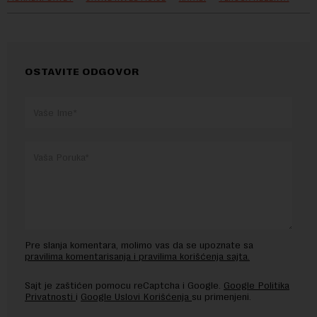
OSTAVITE ODGOVOR
Pre slanja komentara, molimo vas da se upoznate sa
pravilima komentarisanja i pravilima korišćenja sajta.
Sajt je zaštićen pomocu reCaptcha i Google.
Google Politika
Privatnosti
i
Google Uslovi Korišćenja
su primenjeni.