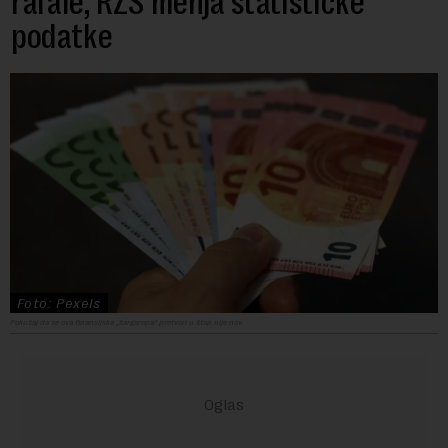
rafale, RZS menja statističke
podatke
Foto: Pexels
Pokušaj da se ova finansijska „šargarepa“ pretvori u štap nije nov.