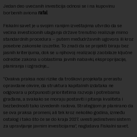
Jedan deo uvećanih investicija odnosi se i na kupovinu
borbenih aviona
rafal
.
Fiskalni savet je u svojim ranijim izveštajima utvrdio da se
većina investicionih ulaganja države trenutno realizuje mimo
standardnih procedura – putem međudržavnih ugovora ili kroz
posebne zakonske izuzetke. To znači da se projekti biraju bez
jasnih kriterijuma, dok se u njihovoj realizaciji zaobilaze ključne
odredbe zakona u oblastima javnih nabavki, eksproprijacije,
planiranja i izgradnje…
“Ovakva praksa nosi rizike da troškovi projekata prerastu
opravdane okvire, da struktura kapitalnih izdataka ne
odgovara u potpunosti prioritetima razvoja i potrebama
građana, a svakako se moraju postaviti i pitanja kvaliteta i
bezbednosti tako izvedenih radova. Strategijom je planirano da
se ova praksa promeni, ali tek kroz nekoliko godina, između
ostalog i tako što će se do kraja 2027. uvesti jedinstveni sistem
za upravljanje javnim investicijama”, naglašava Fiskalni savet.