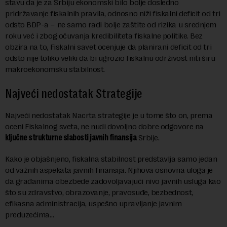
stavu da je za Srbiju ekonomski bilo bolje dosledno
pridržavanje fiskalnih pravila, odnosno niži fiskalni deficit od tri
odsto BDP-a – ne samo radi bolje zaštite od rizika u srednjem
roku već i zbog očuvanja kredibiliteta fiskalne politike. Bez
obzira na to, Fiskalni savet ocenjuje da planirani deficit od tri
odsto nije toliko veliki da bi ugrozio fiskalnu održivost niti širu
makroekonomsku stabilnost.
Najveći nedostatak Strategije
Najveći nedostatak Nacrta strategije je u tome što on, prema
oceni Fiskalnog sveta, ne nudi dovoljno dobre odgovore na
ključne strukturne slabosti javnih finansija
Srbije.
Kako je objašnjeno, fiskalna stabilnost predstavlja samo jedan
od važnih aspekata javnih finansija. Njihova osnovna uloga je
da građanima obezbede zadovoljavajući nivo javnih usluga kao
što su zdravstvo, obrazovanje, pravosuđe, bezbednost,
efikasna administracija, uspešno upravljanje javnim
preduzećima…