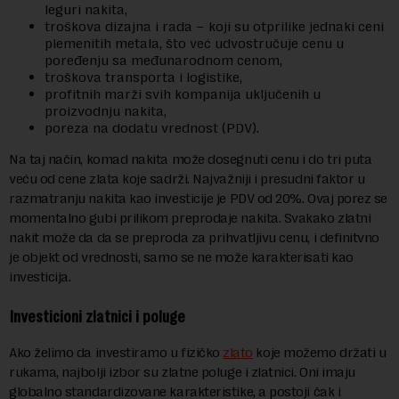
leguri nakita,
troškova dizajna i rada – koji su otprilike jednaki ceni
plemenitih metala, što već udvostručuje cenu u
poređenju sa međunarodnom cenom,
troškova transporta i logistike,
profitnih marži svih kompanija uključenih u
proizvodnju nakita,
poreza na dodatu vrednost (PDV).
Na taj način, komad nakita može dosegnuti cenu i do tri puta
veću od cene zlata koje sadrži. Najvažniji i presudni faktor u
razmatranju nakita kao investicije je PDV od 20%. Ovaj porez se
momentalno gubi prilikom preprodaje nakita. Svakako zlatni
nakit može da da se preproda za prihvatljivu cenu, i definitvno
je objekt od vrednosti, samo se ne može karakterisati kao
investicija.
Investicioni zlatnici i poluge
Ako želimo da investiramo u fizičko
zlato
koje možemo držati u
rukama, najbolji izbor su zlatne poluge i zlatnici. Oni imaju
globalno standardizovane karakteristike, a postoji čak i