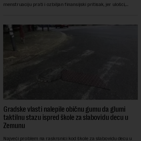
menstruaciju prati i ozbiljan finansijski pritisak, jer ulošci,
lekovi za ublažavanje bo...
Gradske vlasti nalepile običnu gumu da glumi
taktilnu stazu ispred škole za slabovidu decu u
Zemunu
Najveći problem na raskrsnici kod škole za slabovidu decu u