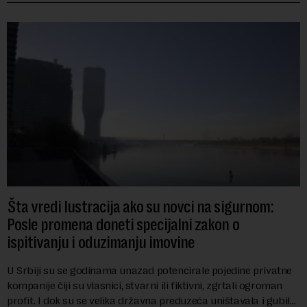
Šta vredi lustracija ako su novci na sigurnom:
Posle promena doneti specijalni zakon o
ispitivanju i oduzimanju imovine
U Srbiji su se godinama unazad potencirale pojedine privatne
kompanije čiji su vlasnici, stvarni ili fiktivni, zgrtali ogroman
profit. I dok su se velika državna preduzeća uništavala i gubila