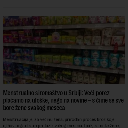
bitke na tržišt...
Menstrualno siromaštvo u Srbiji: Veći porez
plaćamo na uloške, nego na novine – s čime se sve
bore žene svakog meseca
Menstruacija je, za većinu žena, prirodan proces kroz koje
njihov organizam prolazi svakog meseca. Ipak, za neke žene,