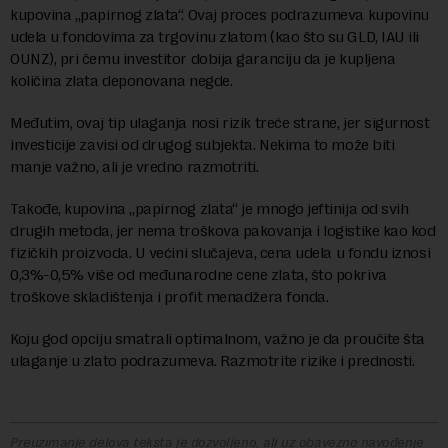
kupovina „papirnog zlata“. Ovaj proces podrazumeva kupovinu
udela u fondovima za trgovinu zlatom (kao što su GLD, IAU ili
OUNZ), pri čemu investitor dobija garanciju da je kupljena
količina zlata deponovana negde.
Međutim, ovaj tip ulaganja nosi rizik treće strane, jer sigurnost
investicije zavisi od drugog subjekta. Nekima to može biti
manje važno, ali je vredno razmotriti.
Takođe, kupovina „papirnog zlata“ je mnogo jeftinija od svih
drugih metoda, jer nema troškova pakovanja i logistike kao kod
fizičkih proizvoda. U većini slučajeva, cena udela u fondu iznosi
0,3%-0,5% više od međunarodne cene zlata, što pokriva
troškove skladištenja i profit menadžera fonda.
Koju god opciju smatrali optimalnom, važno je da proučite šta
ulaganje u zlato podrazumeva. Razmotrite rizike i prednosti.
Preuzimanje delova teksta je dozvoljeno, ali uz obavezno navođenje