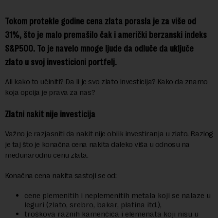
Tokom protekle godine cena zlata porasla je za više od
31%, što je malo premašilo čak i američki berzanski indeks
S&P500. To je navelo mnoge ljude da odluče da uključe
zlato u svoj investicioni portfelj.
Ali kako to učiniti? Da li je svo zlato investicija? Kako da znamo
koja opcija je prava za nas?
Zlatni nakit nije investicija
Važno je razjasniti da nakit nije oblik investiranja u zlato. Razlog
je taj što je konačna cena nakita daleko viša u odnosu na
međunarodnu cenu zlata.
Konačna cena nakita sastoji se od:
cene plemenitih i neplemenitih metala koji se nalaze u
leguri (zlato, srebro, bakar, platina itd.),
troškova raznih kamenčića i elemenata koji nisu u