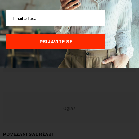
pravilima komentarisanja i pravilima korišćenja sajta.
Sajt je zaštićen pomocu reCaptcha i Google.
Google Politika
Privatnosti
i
Google Uslovi Korišćenja
su primenjeni.
PRIJAVITE SE
POVEZANI SADRŽAJI