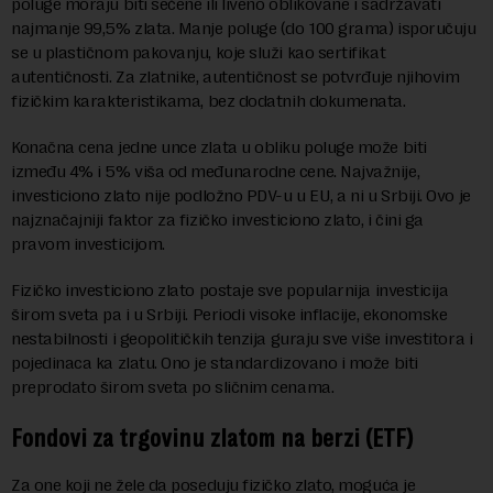
poluge moraju biti sečene ili liveno oblikovane i sadržavati
najmanje 99,5% zlata. Manje poluge (do 100 grama) isporučuju
se u plastičnom pakovanju, koje služi kao sertifikat
autentičnosti. Za zlatnike, autentičnost se potvrđuje njihovim
fizičkim karakteristikama, bez dodatnih dokumenata.
Konačna cena jedne unce zlata u obliku poluge može biti
između 4% i 5% viša od međunarodne cene. Najvažnije,
investiciono zlato nije podložno PDV-u u EU, a ni u Srbiji. Ovo je
najznačajniji faktor za fizičko investiciono zlato, i čini ga
pravom investicijom.
Fizičko investiciono zlato postaje sve popularnija investicija
širom sveta pa i u Srbiji. Periodi visoke inflacije, ekonomske
nestabilnosti i geopolitičkih tenzija guraju sve više investitora i
pojedinaca ka zlatu. Ono je standardizovano i može biti
preprodato širom sveta po sličnim cenama.
Fondovi za trgovinu zlatom na berzi (ETF)
Za one koji ne žele da poseduju fizičko zlato, moguća je