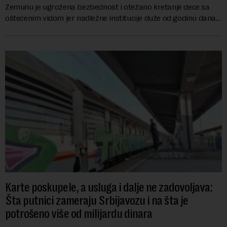
Zemunu je ugrožena bezbednost i otežano kretanje dece sa
oštećenim vidom jer nadležne institucije duže od godinu dana
zanemaruju obavezu vraćanja t...
Karte poskupele, a usluga i dalje ne zadovoljava:
Šta putnici zameraju Srbijavozu i na šta je
potrošeno više od milijardu dinara