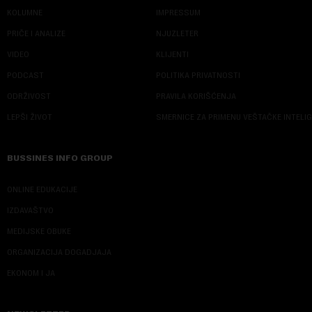
KOLUMNE
IMPRESSUM
PRIČE I ANALIZE
NJUZLETER
VIDEO
KLIJENTI
PODCAST
POLITIKA PRIVATNOSTI
ODRŽIVOST
PRAVILA KORIŠĆENJA
LEPŠI ŽIVOT
SMERNICE ZA PRIMENU VEŠTAČKE INTELI
BUSSINES INFO GROUP
ONLINE EDUKACIJE
IZDAVAŠTVO
MEDIJSKE OBUKE
ORGANIZACIJA DOGADJAJA
EKONOM I JA