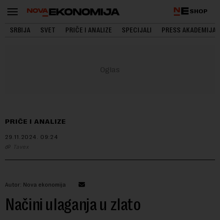
SHOP
SRBIJA
SVET
PRIČE I ANALIZE
SPECIJALI
PRESS AKADEMIJA
PRIČE I ANALIZE
29.11.2024.
09:24
Tavex
Autor: Nova ekonomija
Načini ulaganja u zlato