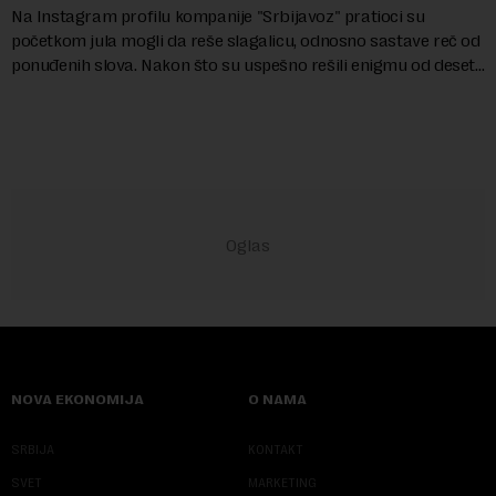
Na Instagram profilu kompanije "Srbijavoz" pratioci su
početkom jula mogli da reše slagalicu, odnosno sastave reč od
ponuđenih slova. Nakon što su uspešno rešili enigmu od deset
slova i dobili traženi pojam ...
NOVA EKONOMIJA
O NAMA
SRBIJA
KONTAKT
SVET
MARKETING