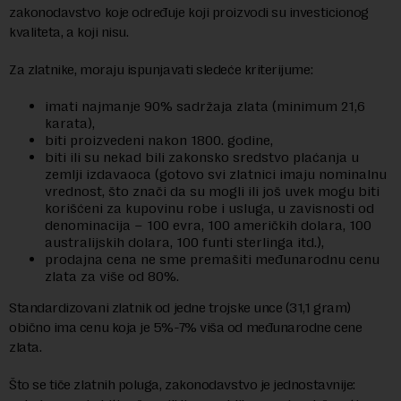
zakonodavstvo koje određuje koji proizvodi su investicionog
kvaliteta, a koji nisu.
Za zlatnike, moraju ispunjavati sledeće kriterijume:
imati najmanje 90% sadržaja zlata (minimum 21,6
karata),
biti proizvedeni nakon 1800. godine,
biti ili su nekad bili zakonsko sredstvo plaćanja u
zemlji izdavaoca (gotovo svi zlatnici imaju nominalnu
vrednost, što znači da su mogli ili još uvek mogu biti
korišćeni za kupovinu robe i usluga, u zavisnosti od
denominacija – 100 evra, 100 američkih dolara, 100
australijskih dolara, 100 funti sterlinga itd.),
prodajna cena ne sme premašiti međunarodnu cenu
zlata za više od 80%.
Standardizovani zlatnik od jedne trojske unce (31,1 gram)
obično ima cenu koja je 5%-7% viša od međunarodne cene
zlata.
Što se tiče zlatnih poluga, zakonodavstvo je jednostavnije: