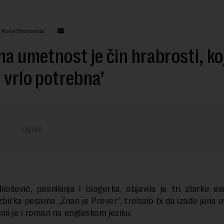
: Nova Ekonomija
na umetnost je čin hrabrosti, koj
 vrlo potrebna’
ilošević, pesnikinja i blogerka, objavila je tri zbirke es
 zbirka pesama „Znao je Prever“, trebalo bi da izađe juna o
emi je i roman na engleskom jeziku.