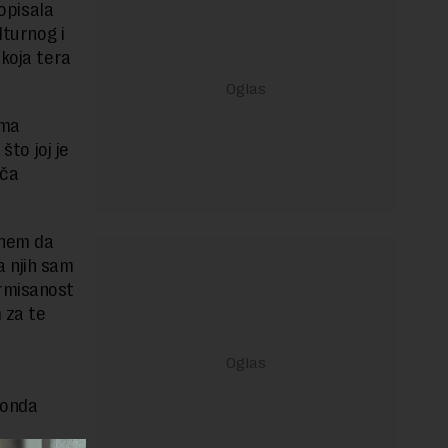
 opisala
lturnog i
 koja tera
ama
što joj je
iča
čnem da
a njih sam
rmisanost
 za te
e
, onda