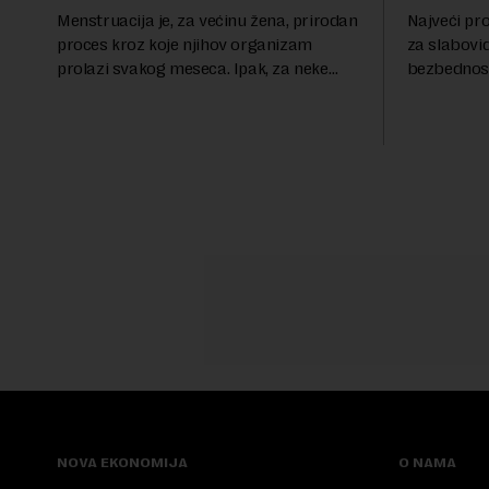
Menstruacija je, za većinu žena, prirodan
Najveći pr
proces kroz koje njihov organizam
za slabovi
prolazi svakog meseca. Ipak, za neke
bezbednost
žene, menstruaciju prati i ozbiljan
oštećenim v
finansijski pritisak, jer ulošci, lekovi za
duže od g
ublažavanje bo...
obavezu vra
NOVA EKONOMIJA
O NAMA