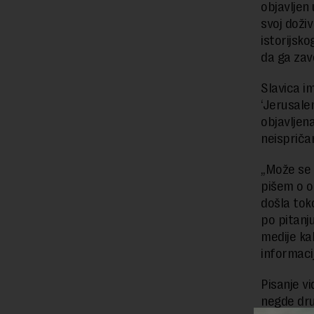
objavljen 
svoj doživ
istorijsk
da ga zav
Slavica i
‘Jerusalem
objavljena
neispriča
„Može se 
pišem o o
došla tok
po pitanj
medije kak
informacij
Pisanje vi
negde dr