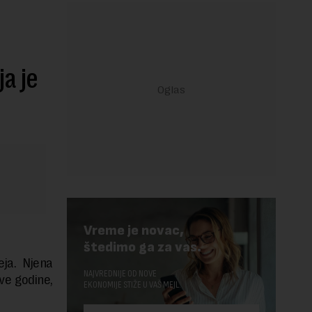
a je
Vreme je novac,
štedimo ga za vas.
eja. Njena
NAJVREDNIJE OD NOVE
ve godine,
EKONOMIJE STIŽE U VAŠ MEJL.