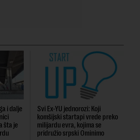
a i dalje
Svi Ex-YU jednorozi: Koji
nici
komšijski startapi vrede preko
 šta je
milijardu evra, kojima se
ardu
pridružio srpski Ominimo