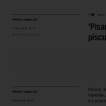
Autor
PRIČE I ANALIZE
‘Pisa
17.04.2017.
15:12
piscu
Nataša Stojanović
Slavica M
PRIČE I ANALIZE
najnovija
a u pripr
17.04.2017.
15:12