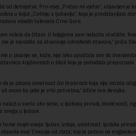
še od detinjstva. Prvi esej „Pričao mi vjetar“, objavljen je k
odina u knjizi „Cetinju s ljubavlju“, koja je predstavljala zbi
h radova mladih talenata Crne Gore.
am volela da čitam. U knjigama sam nalazila utočište. Kva
a me je navodila na stvaranje određenih stavova,“ priča Sla
me u pisanje se, kaže, nije lako upuštala sve do dvanaest
astavnica književnosti u školi koju je pohađala prepoznala 
da je pisana umetnost čin hrabrosti koja nije možda oči
ali onom ko piše je vrlo potrebna,“ ističe ova devojka.
u nalazi u svetu oko sebe, u ljudskoj prirodi, dvoličnosti, rig
re svega u ljubavi.
i teme mojih eseja: ljubav, izdaja, umetnost, ljudska priro
 objavila esej ‘Emocija od zlata’, koji je potom na englesko