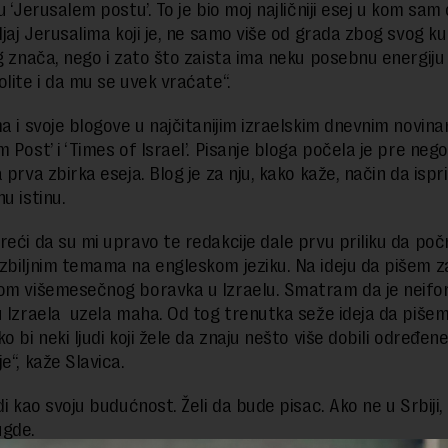
u ‘Jerusalem postu’. To je bio moj najličniji esej u kom sam
ljaj Jerusalima koji je, ne samo više od grada zbog svog ku
og znača, nego i zato što zaista ima neku posebnu energiju
olite i da mu se uvek vraćate“.
ma i svoje blogove u najčitanijim izraelskim dnevnim novin
 Post’ i ‘Times of Israel’. Pisanje bloga počela je pre nego 
 prva zbirka eseja. Blog je za nju, kako kaže, način da ispr
nu istinu.
reći da su mi upravo te redakcije dale prvu priliku da po
zbiljnim temama na engleskom jeziku. Na ideju da pišem z
om višemesečnog boravka u Izraelu. Smatram da je neifo
u Izraela uzela maha. Od tog trenutka seže ideja da pišem
o bi neki ljudi koji žele da znaju nešto više dobili određen
e“, kaže Slavica.
di kao svoju budućnost. Želi da bude pisac. Ako ne u Srbiji
ugde.