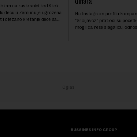
dinara
oblem na raskrsnici kod škole
du decu u Zemunu je ugrožena
Na Instagram profilu kompan
 i otežano kretanje dece sa
"Srbijavoz" pratioci su počet
idom jer nadležne institucije
mogli da reše slagalicu, odno
odinu dana zanemaruju
reč od ponuđenih slova. Nako
ćanja t...
uspešno rešili enigmu od deset
dobili traženi pojam ...
BUSSINES INFO GROUP