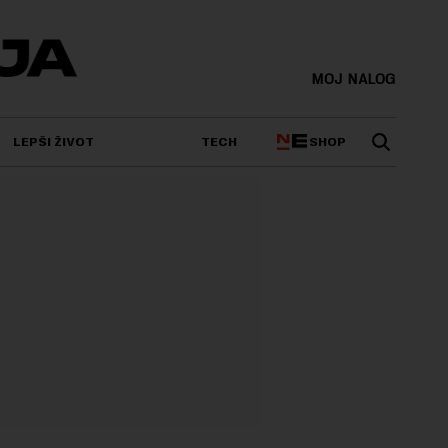
MOJ NALOG
SHOP
LEPŠI ŽIVOT
TECH