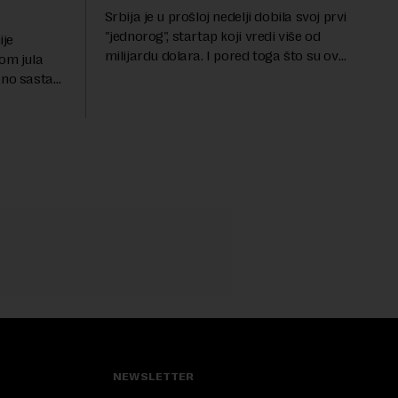
Srbija je u prošloj nedelji dobila svoj prvi
"jednorog", startap koji vredi više od
ije
milijardu dolara. I pored toga što su ovo
kom jula
uglavnom male kompanije koje nekada u
sno sastave
potpunosti zavise od spoljnog
n što su
finansiranja,...
 slova i
NEWSLETTER