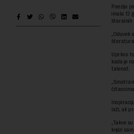
Poeziju pi
imala 12 g
literalni
„Oduvek s
literatur
Uprkos to
kada je n
talenat.
„Smatram 
čitaocima 
Inspiracij
laži, ali p
„Takve su 
knjizi sam