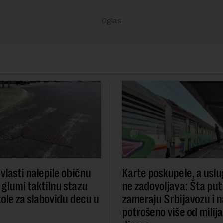
vlasti nalepile običnu
Karte poskupele, a uslug
glumi taktilnu stazu
ne zadovoljava: Šta put
kole za slabovidu decu u
zameraju Srbijavozu i na
potrošeno više od milij