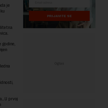
ada je
rku
PRIJAVITE SE
litetna
vica.
e godine,
njen
gledna
idnosti,
da…U prvoj
m