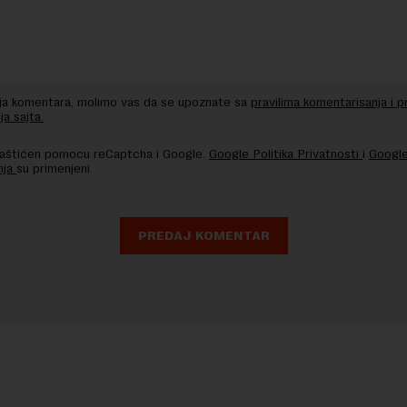
nja komentara, molimo vas da se upoznate sa
pravilima komentarisanja i p
ja sajta.
 zaštićen pomocu reCaptcha i Google.
Google Politika Privatnosti
i
Google
nja
su primenjeni.