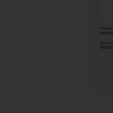
Pre sla
korišćen
Sajt je
Korišće