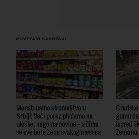
POVEZANI SADRŽAJI
Menstrualno siromaštvo u
Gradske 
Srbiji: Veći porez plaćamo na
gumu da 
uloške, nego na novine – s čime
ispred š
se sve bore žene svakog meseca
Zemunu