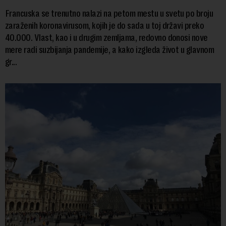
Francuska se trenutno nalazi na petom mestu u svetu po broju
zaraženih koronavirusom, kojih je do sada u toj državi preko
40.000. Vlast, kao i u drugim zemljama, redovno donosi nove
mere radi suzbijanja pandemije, a kako izgleda život u glavnom
gr...