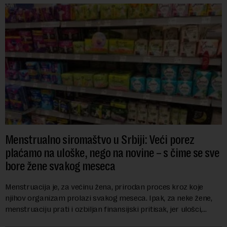
Menstrualno siromaštvo u Srbiji: Veći porez
plaćamo na uloške, nego na novine – s čime se sve
bore žene svakog meseca
Menstruacija je, za većinu žena, prirodan proces kroz koje
njihov organizam prolazi svakog meseca. Ipak, za neke žene,
menstruaciju prati i ozbiljan finansijski pritisak, jer ulošci,
lekovi za ublažavanje bo...