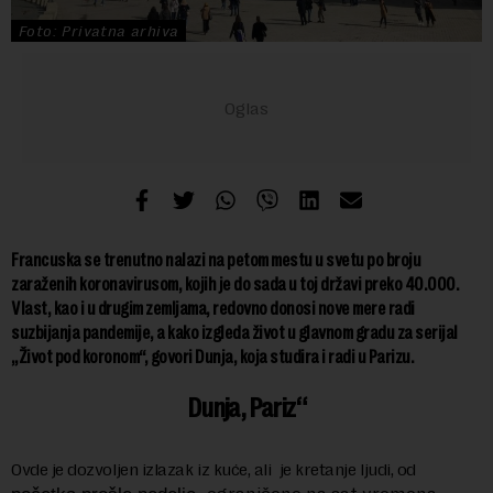
Foto: Privatna arhiva
Francuska se trenutno nalazi na petom mestu u svetu po broju
zaraženih koronavirusom, kojih je do sada u toj državi preko 40.000.
Vlast, kao i u drugim zemljama, redovno donosi nove mere radi
suzbijanja pandemije, a kako izgleda život u glavnom gradu za serijal
„Život pod koronom“, govori Dunja, koja studira i radi u Parizu.
Dunja, Pariz
Ovde je dozvoljen izlazak iz kuće, ali je kretanje ljudi, od