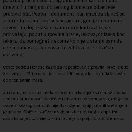
ograničeno na sat vremena
početka prošle nedelje,
dnevno i u radijusu od jednog kilometra od adrese
prebivališta. Postoji i dokument, koji imaš da skineš sa
interneta ili sam napišeš na papiru, gde je neophodno
navesti razlog izlaska i samo određeni razlozi se
prihvataju, poput kupovine hrane, lekova, odlaska kod
lekara, da pomogneš nekome ko nije u stanju sam da
ode u nabavku, ako posao to zahteva ili za fizičku
aktivnost.
Često podižu i iznose kazni za nepoštovanje pravila, prvo je bilo
35 evra, pa 120, a sada je kazna 200 evra, ako se prekrši nešto
od propisanih mera.
Ja stanujem u studentskom domu i u kompleks ne može da se
uđe bez studentske kartice. Mi možemo da se šetamo, mogu da
izađem svakog dana, ali nije dozvoljeno okupljanje ili kretanje u
grupama. Obično izađem u sklopu studentskog kompleksa,
sada kada je dozvoljeno zadržavanje napolju do sat vremena.