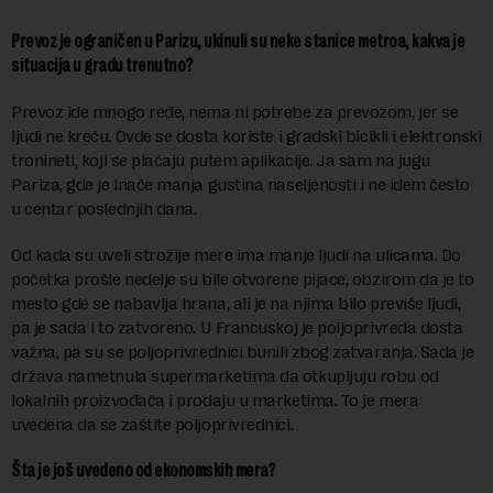
Prevoz je ograničen u Parizu, ukinuli su neke stanice metroa, kakva je
situacija u gradu trenutno?
Prevoz ide mnogo ređe, nema ni potrebe za prevozom, jer se
ljudi ne kreću. Ovde se dosta koriste i gradski bicikli i elektronski
tronineti, koji se plaćaju putem aplikacije. Ja sam na jugu
Pariza, gde je inače manja gustina naseljenosti i ne idem često
u centar poslednjih dana.
Od kada su uveli strožije mere ima manje ljudi na ulicama. Do
početka prošle nedelje su bile otvorene pijace, obzirom da je to
mesto gde se nabavlja hrana, ali je na njima bilo previše ljudi,
pa je sada i to zatvoreno. U Francuskoj je poljoprivreda dosta
važna, pa su se poljoprivrednici bunili zbog zatvaranja. Sada je
država nametnula supermarketima da otkupljuju robu od
lokalnih proizvođača i prodaju u marketima. To je mera
uvedena da se zaštite poljoprivrednici.
Šta je još uvedeno od ekonomskih mera?