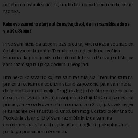
posebna mesta ili vrtići, koji rade da bi čuvali decu medicinskih
radnika.
Kako ovo vanredno stanje utiče na tvoj život, da li si razmišljala da se
vratiš u Srbiju?
Prvo sam htela da dođem, baš pred taj vikend kada se znalo da
će biti uveden karantin. Trenutno se radi od kuće i većina
Francuza koji imaju vikendice ili roditelje van Pariza je otišlo, pa
sam razmišljala i ja da dođem u Beograd.
Ima nekoliko stvari o kojima sam razmišljala. Trenutno sam na
praksi u i čekam da dobijem stalno zaposlenje, pa nisam htela
da komplikujem situaciju. Drugi razlog je bio što se ne zna kako
će se ovo razvijati u Francuskoj, niti u Srbiji. Može da se desi, na
primer, da se ovde sve vrati u normalu, a u Srbiji još uvek ne, jer
je tu kasnije sve i nastupilo. Onda bih mogla ostati blokirana tu.
Poslednja stvar o kojoj sam razmišljala je da sam na
aerodromu, u avionu ili negde usput mogla da pokupim virus,
pa da ga prenesem nekome tu.