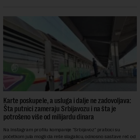
zanemaruju obavezu vraćanja t...
Karte poskupele, a usluga i dalje ne zadovoljava:
Šta putnici zameraju Srbijavozu i na šta je
potrošeno više od milijardu dinara
Na Instagram profilu kompanije "Srbijavoz" pratioci su
početkom jula mogli da reše slagalicu, odnosno sastave reč od