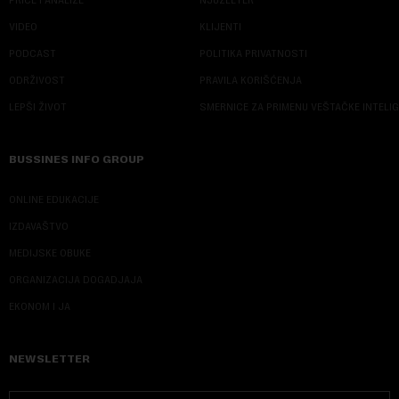
VIDEO
KLIJENTI
PODCAST
POLITIKA PRIVATNOSTI
ODRŽIVOST
PRAVILA KORIŠĆENJA
LEPŠI ŽIVOT
SMERNICE ZA PRIMENU VEŠTAČKE INTELI
BUSSINES INFO GROUP
ONLINE EDUKACIJE
IZDAVAŠTVO
MEDIJSKE OBUKE
ORGANIZACIJA DOGADJAJA
EKONOM I JA
NEWSLETTER