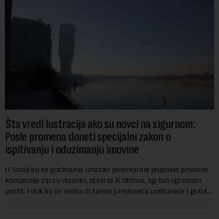
Šta vredi lustracija ako su novci na sigurnom:
Posle promena doneti specijalni zakon o
ispitivanju i oduzimanju imovine
U Srbiji su se godinama unazad potencirale pojedine privatne
kompanije čiji su vlasnici, stvarni ili fiktivni, zgrtali ogroman
profit. I dok su se velika državna preduzeća uništavala i gubila
bitke na tržišt...