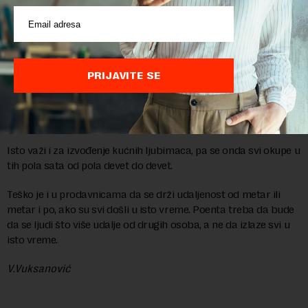
policijski čas.
Mislim da je taj policijski čas kontraproduktivan, jer je
dozvoljeno da se izlazi u određenom vremenskom periodu.
Kada se ograniči kretanje, na primer nedeljom do tri sata, onda
svi moraju da završe šta imaju u prepodnevnim časovima i
PRIJAVITE SE
automatski se više ljudi skuplja na istom mestu u periodu kada
je dozvoljen izlazak. Samim tim se povećavaju šanse da se virus
prenese na više ljudi.
Isto važi i za izvođenje kućnih ljubimaca, pa se onda svi okupe u
tih pola sata od pola devet do devet.
Teško je i u prodavnicama da se drži udaljenost od metar ili
metar i po, ako su svi došli u isto vreme. Poenta treba da bude
da se ljudi što više udalje od drugih osoba, a ne da izlaze svi u
isto vreme.
V.Vuksanović