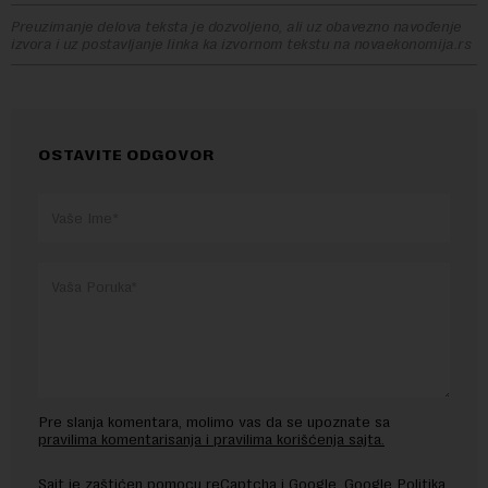
Preuzimanje delova teksta je dozvoljeno, ali uz obavezno navođenje
izvora i uz postavljanje linka ka izvornom tekstu na novaekonomija.rs
OSTAVITE ODGOVOR
Pre slanja komentara, molimo vas da se upoznate sa
pravilima komentarisanja i pravilima korišćenja sajta.
Sajt je zaštićen pomocu reCaptcha i Google.
Google Politika