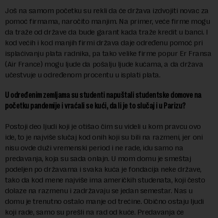
Još na samom početku su rekli da će država izdvojiti novac za
pomoć firmama, naročito manjim. Na primer, veće firme mogu
da traže od države da bude garant kada traže kredit u banci. I
kod većih i kod manjih firmi država daje određenu pomoć pri
isplaćivanju plata radnika, pa tako velike firme popur Er Fransa
(Air France) mogu ljude da pošalju ljude kućama, a da država
učestvuje u određenom procentu u isplati plata.
U određenim zemljama su studenti napuštali studentske domove na
početku pandemije i vraćali se kući, da li je to slučaj i u Parizu?
Postoji deo ljudi koji je otišao čim su videli u kom pravcu ovo
ide, to je najviše slučaj kod onih koji su bili na razmeni, jer oni
nisu ovde duži vremenski period i ne rade, idu samo na
predavanja, koja su sada onlajn. U mom domu je smeštaj
podeljen po državama i svaka kuća je fondacija neke države,
tako da kod mene najviše ima američkih studenata, koji često
dolaze na razmenu i zadržavaju se jedan semestar. Nas u
domu je trenutno ostalo manje od trećine. Obično ostaju ljudi
koji rade, samo su prešli na rad od kuće. Predavanja će