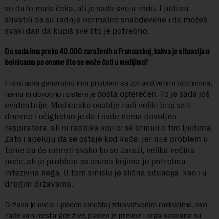
se duže malo čeka, ali je sada sve u redu. Ljudi su
shvatili da su radnje normalno snabdevene i da možeš
svaki dan da kupiš sve što je potrebno.
Do sada ima preko 40.000 zaraženih u Francuskoj, kakva je situacija u
bolnicama po onome što se može čuti u medijima?
Francuska generalno ima problem sa zdravstvenim radnicima,
. To je sada još
nema ih dovoljno i sistem je
dosta opterećen
evidentnije. Medicnsko osoblje radi veliki broj sati
dnevno i očigledno je da i ovde nema dovoljno
respiratora, ali ni radnika koji bi se brinuli o tim ljudima.
Zato i apeluju da se ostaje kod kuće, jer nije problem u
tome da će umreti svako ko se zarazi, velika većina
neće, ali je problem sa onima kojima je potrebna
intezivna nega. U tom smislu je slična situacija, kao i u
drugim državama.
Država je uvela i plaćen smeštaj zdravstvenim radnicima, ako
rade van mesta gde žive, plaćen je prevoz i organizovana su