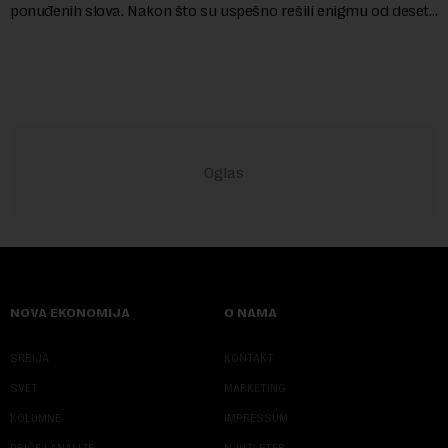
ponuđenih slova. Nakon što su uspešno rešili enigmu od deset
slova i dobili traženi pojam ...
NOVA EKONOMIJA
O NAMA
SRBIJA
KONTAKT
SVET
MARKETING
KOLUMNE
IMPRESSUM
PRIČE I ANALIZE
NJUZLETER