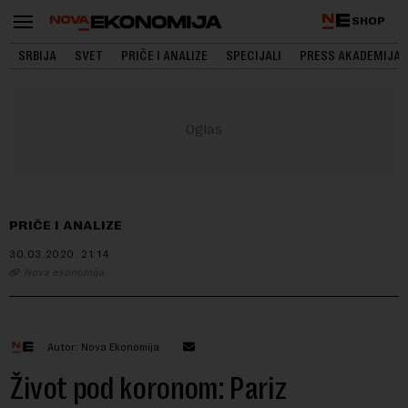
SHOP
SRBIJA
SVET
PRIČE I ANALIZE
SPECIJALI
PRESS AKADEMIJA
PRIČE I ANALIZE
30.03.2020.
21:14
Nova ekonomija
Autor: Nova Ekonomija
Život pod koronom: Pariz