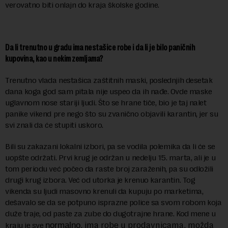
verovatno biti onlajn do kraja školske godine.
Da li trenutno u gradu ima nestašice robe i da li je bilo paničnih
kupovina, kao u nekim zemljama?
Trenutno vlada nestašica zaštitnih maski, poslednjih desetak
dana koga god sam pitala nije uspeo da ih nađe. Ovde maske
uglavnom nose stariji ljudi. Što se hrane tiče, bio je taj nalet
panike vikend pre nego što su zvanično objavili karantin, jer su
svi znali da će stupiti uskoro.
Bili su zakazani lokalni izbori, pa se vodila polemika da li će se
uopšte održati. Prvi krug je održan u nedelju 15. marta, ali je u
tom periodu već počeo da raste broj zaraženih, pa su odložili
drugi krug izbora. Već od utorka je krenuo karantin. Tog
vikenda su ljudi masovno krenuli da kupuju po marketima,
dešavalo se da se potpuno isprazne police sa svom robom koja
duže traje, od paste za zube do dugotrajne hrane. Kod mene u
, ima robe u prodavnicama, možda
kraju je sve
normalno