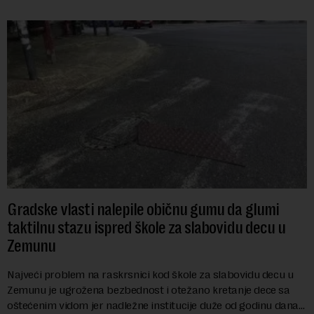
Gradske vlasti nalepile običnu gumu da glumi
taktilnu stazu ispred škole za slabovidu decu u
Zemunu
Najveći problem na raskrsnici kod škole za slabovidu decu u
Zemunu je ugrožena bezbednost i otežano kretanje dece sa
oštećenim vidom jer nadležne institucije duže od godinu dana