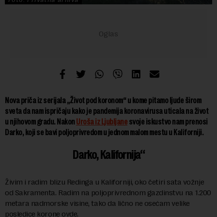
Nova priča iz serijala „Život pod koronom“ u kome pitamo ljude širom
sveta da nam ispričaju kako je pandemija koronavirusa uticala na život
u njihovom gradu. Nakon
Uroša iz Ljubljane
svoje iskustvo nam prenosi
Darko, koji se bavi poljoprivredom u jednom malom mestu u Kaliforniji.
Darko, Kalifornija
Živim i radim blizu Redinga u Kaliforniji, oko četiri sata vožnje
od Sakramenta. Radim na poljoprivrednom gazdinstvu na 1.200
metara nadmorske visine, tako da lično ne osećam velike
posledice korone ovde.