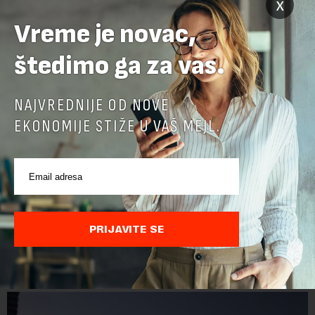
x
Vreme je novac,
štedimo ga za vas.
NAJVREDNIJE OD NOVE
EKONOMIJE STIŽE U VAŠ MEJL.
PRIJAVITE SE
POVEZANI SADRŽAJI