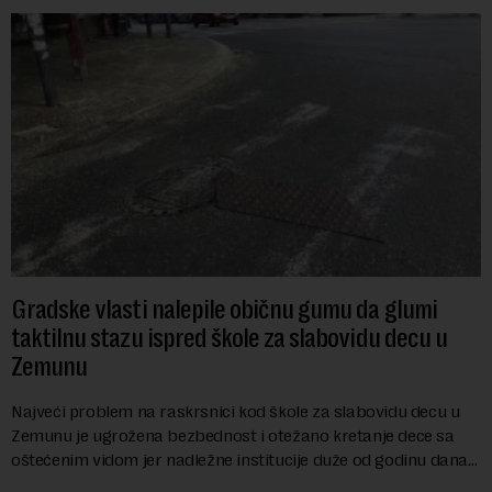
Gradske vlasti nalepile običnu gumu da glumi
taktilnu stazu ispred škole za slabovidu decu u
Zemunu
Najveći problem na raskrsnici kod škole za slabovidu decu u
Zemunu je ugrožena bezbednost i otežano kretanje dece sa
oštećenim vidom jer nadležne institucije duže od godinu dana
zanemaruju obavezu vraćanja t...