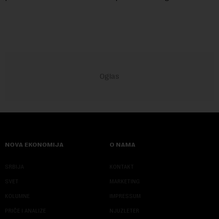
slova i dobili traženi pojam ...
NOVA EKONOMIJA
O NAMA
SRBIJA
KONTAKT
SVET
MARKETING
KOLUMNE
IMPRESSUM
PRIČE I ANALIZE
NJUZLETER