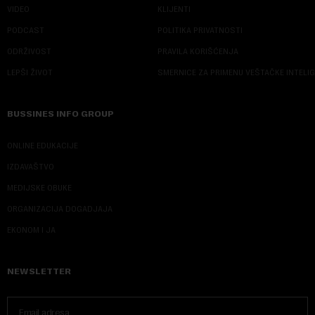
VIDEO
KLIJENTI
PODCAST
POLITIKA PRIVATNOSTI
ODRŽIVOST
PRAVILA KORIŠĆENJA
LEPŠI ŽIVOT
SMERNICE ZA PRIMENU VEŠTAČKE INTELI
BUSSINES INFO GROUP
ONLINE EDUKACIJE
IZDAVAŠTVO
MEDIJSKE OBUKE
ORGANIZACIJA DOGADJAJA
EKONOM I JA
NEWSLETTER