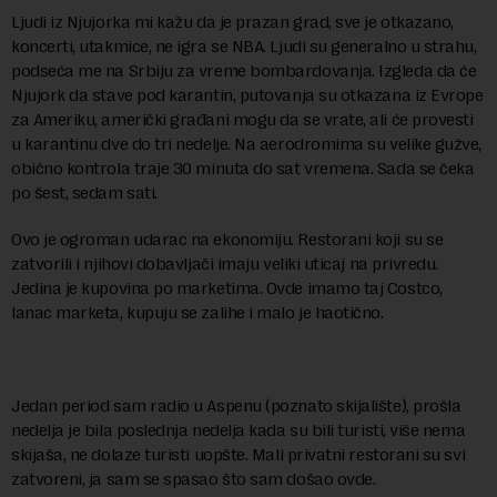
Ljudi iz Njujorka mi kažu da je prazan grad, sve je otkazano,
koncerti, utakmice, ne igra se NBA. Ljudi su generalno u strahu,
podseća me na Srbiju za vreme bombardovanja. Izgleda da će
Njujork da stave pod karantin, putovanja su otkazana iz Evrope
za Ameriku, američki građani mogu da se vrate, ali će provesti
u karantinu dve do tri nedelje. Na aerodromima su velike gužve,
obično kontrola traje 30 minuta do sat vremena. Sada se čeka
po šest, sedam sati.
Ovo je ogroman udarac na ekonomiju. Restorani koji su se
zatvorili i njihovi dobavljači imaju veliki uticaj na privredu.
Jedina je kupovina po marketima. Ovde imamo taj Costco,
lanac marketa, kupuju se zalihe i malo je haotično.
Jedan period sam radio u Aspenu (poznato skijalište), prošla
nedelja je bila poslednja nedelja kada su bili turisti, više nema
skijaša, ne dolaze turisti uopšte. Mali privatni restorani su svi
zatvoreni, ja sam se spasao što sam došao ovde.