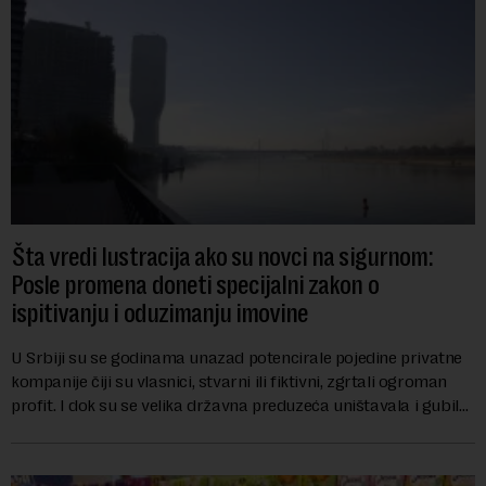
Šta vredi lustracija ako su novci na sigurnom:
Posle promena doneti specijalni zakon o
ispitivanju i oduzimanju imovine
U Srbiji su se godinama unazad potencirale pojedine privatne
kompanije čiji su vlasnici, stvarni ili fiktivni, zgrtali ogroman
profit. I dok su se velika državna preduzeća uništavala i gubila
bitke na tržišt...