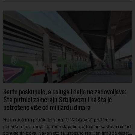
Karte poskupele, a usluga i dalje ne zadovoljava:
Šta putnici zameraju Srbijavozu i na šta je
potrošeno više od milijardu dinara
Na Instagram profilu kompanije "Srbijavoz" pratioci su
početkom jula mogli da reše slagalicu, odnosno sastave reč od
ponuđenih slova. Nakon što su uspešno rešili enigmu od deset