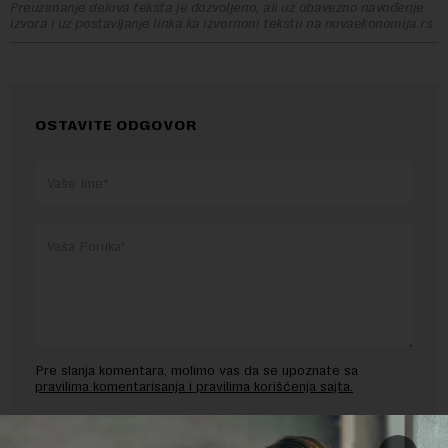
Preuzimanje delova teksta je dozvoljeno, ali uz obavezno navođenje
izvora i uz postavljanje linka ka izvornom tekstu na novaekonomija.rs
OSTAVITE ODGOVOR
Pre slanja komentara, molimo vas da se upoznate sa
pravilima komentarisanja i pravilima korišćenja sajta.
Sajt je zaštićen pomocu reCaptcha i Google.
Google Politika
Privatnosti
i
Google Uslovi Korišćenja
su primenjeni.