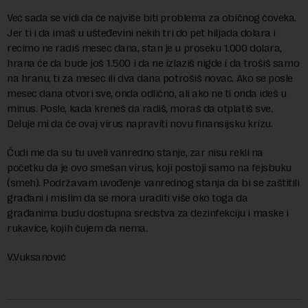
Već sada se vidi da će najviše biti problema za običnog čoveka.
Jer ti i da imaš u ušteđevini nekih tri do pet hiljada dolara i
recimo ne radiš mesec dana, stan je u proseku 1.000 dolara,
hrana će da bude još 1.500 i da ne izlaziš nigde i da trošiš samo
na hranu, ti za mesec ili dva dana potrošiš novac. Ako se posle
mesec dana otvori sve, onda odlično, ali ako ne ti onda ideš u
minus. Posle, kada kreneš da radiš, moraš da otplatiš sve.
Deluje mi da će ovaj virus napraviti novu finansijsku krizu.
Čudi me da su tu uveli vanredno stanje, zar nisu rekli na
početku da je ovo smešan virus, koji postoji samo na fejsbuku
(smeh). Podržavam uvođenje vanrednog stanja da bi se zaštitili
građani i mislim da se mora uraditi više oko toga da
građanima budu dostupna sredstva za dezinfekciju i maske i
rukavice, kojih čujem da nema.
V.Vuksanović