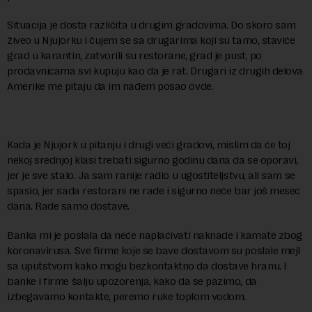
Situacija je dosta različita u drugim gradovima. Do skoro sam
živeo u Njujorku i čujem se sa drugarima koji su tamo, staviće
grad u karantin, zatvorili su restorane, grad je pust, po
prodavnicama svi kupuju kao da je rat. Drugari iz drugih delova
Amerike me pitaju da im nađem posao ovde.
Kada je Njujork u pitanju i drugi veći gradovi, mislim da će toj
nekoj srednjoj klasi trebati sigurno godinu dana da se oporavi,
jer je sve stalo. Ja sam ranije radio u ugostiteljstvu, ali sam se
spasio, jer sada restorani ne rade i sigurno neće bar još mesec
dana. Rade samo dostave.
Banka mi je poslala da neće naplaćivati naknade i kamate zbog
koronavirusa. Sve firme koje se bave dostavom su poslale mejl
sa uputstvom kako mogu bezkontaktno da dostave hranu. I
banke i firme šalju upozorenja, kako da se pazimo, da
izbegavamo kontakte, peremo ruke toplom vodom.