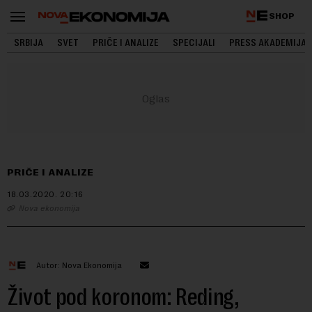
SHOP
SRBIJA
SVET
PRIČE I ANALIZE
SPECIJALI
PRESS AKADEMIJA
PRIČE I ANALIZE
18.03.2020.
20:16
Nova ekonomija
Autor: Nova Ekonomija
Život pod koronom: Reding,