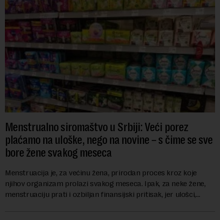
Menstrualno siromaštvo u Srbiji: Veći porez
plaćamo na uloške, nego na novine – s čime se sve
bore žene svakog meseca
Menstruacija je, za većinu žena, prirodan proces kroz koje
njihov organizam prolazi svakog meseca. Ipak, za neke žene,
menstruaciju prati i ozbiljan finansijski pritisak, jer ulošci,
lekovi za ublažavanje bo...