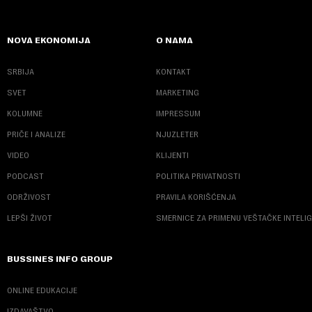
NOVA EKONOMIJA
O NAMA
SRBIJA
KONTAKT
SVET
MARKETING
KOLUMNE
IMPRESSUM
PRIČE I ANALIZE
NJUZLETER
VIDEO
KLIJENTI
PODCAST
POLITIKA PRIVATNOSTI
ODRŽIVOST
PRAVILA KORIŠĆENJA
LEPŠI ŽIVOT
SMERNICE ZA PRIMENU VEŠTAČKE INTELI
BUSSINES INFO GROUP
ONLINE EDUKACIJE
IZDAVAŠTVO