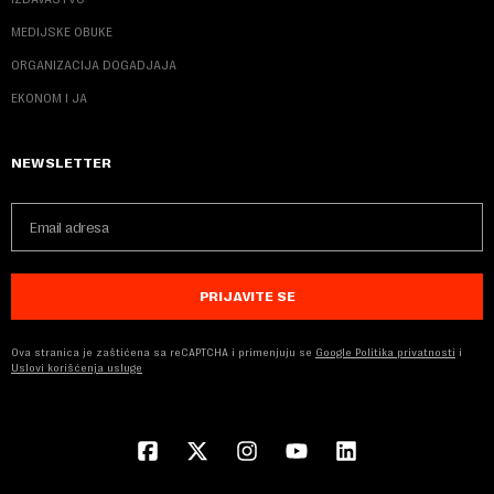
MEDIJSKE OBUKE
ORGANIZACIJA DOGADJAJA
EKONOM I JA
NEWSLETTER
PRIJAVITE SE
Ova stranica je zaštićena sa reCAPTCHA i primenjuju se
Google Politika privatnosti
i
Uslovi korišćenja usluge