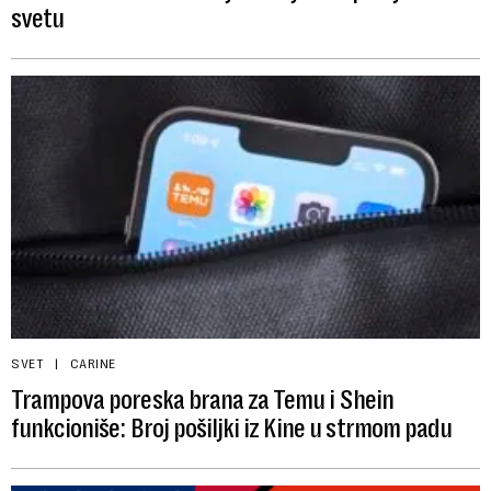
svetu
SVET
CARINE
Trampova poreska brana za Temu i Shein
funkcioniše: Broj pošiljki iz Kine u strmom padu