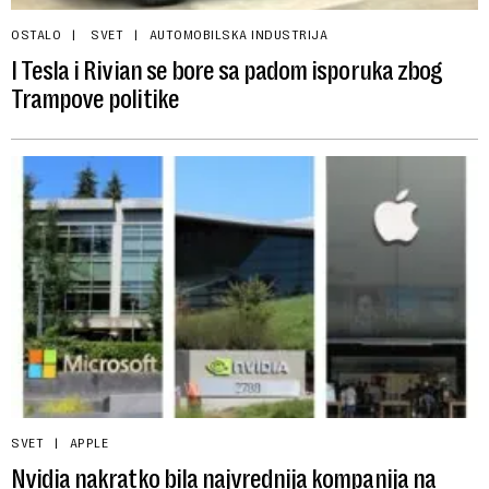
OSTALO
SVET
AUTOMOBILSKA INDUSTRIJA
I Tesla i Rivian se bore sa padom isporuka zbog
Trampove politike
SVET
APPLE
Nvidia nakratko bila najvrednija kompanija na