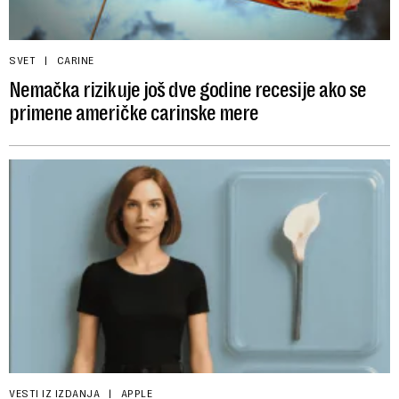
SVET
CARINE
Nemačka rizikuje još dve godine recesije ako se
primene američke carinske mere
VESTI IZ IZDANJA
APPLE