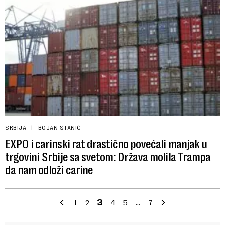
SRBIJA
BOJAN STANIĆ
EXPO i carinski rat drastično povećali manjak u
trgovini Srbije sa svetom: Država molila Trampa
da nam odloži carine
1
2
3
4
5
…
7