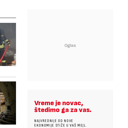
Vreme je novac,
štedimo ga za vas.
NAJVREDNIJE OD NOVE
EKONOMIJE STIŽE U VAŠ MEJL.