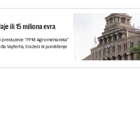
je ili 15 miliona evra
e" i preduzeće "FPM Agromehanika"
a Vajferta, tražeći ili poništenje