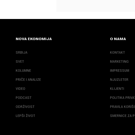
NOVA EKONOMIJA
O NAMA
SRBIJA
KONTAKT
SVET
MARKETING
KOLUMNE
IMPRESSUM
PRIČE I ANALIZE
NJUZLETER
VIDEO
KLIJENTI
PODCAST
POLITIKA PRIV
ODRŽIVOST
PRAVILA KORI
LEPŠI ŽIVOT
SMERNICE ZA P