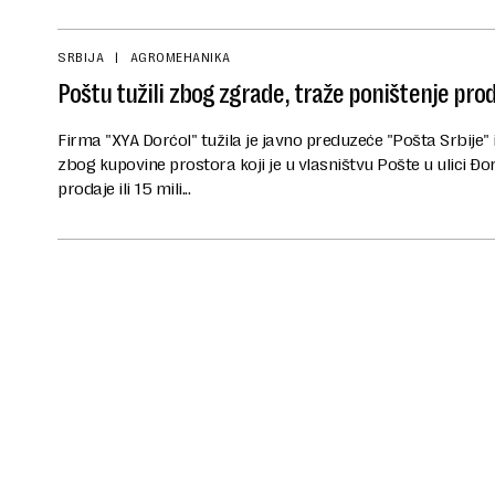
SRBIJA
AGROMEHANIKA
Poštu tužili zbog zgrade, traže poništenje proda
Firma "XYA Dorćol" tužila je javno preduzeće "Pošta Srbij
zbog kupovine prostora koji je u vlasništvu Pošte u ulici Đorđ
prodaje ili 15 mili...