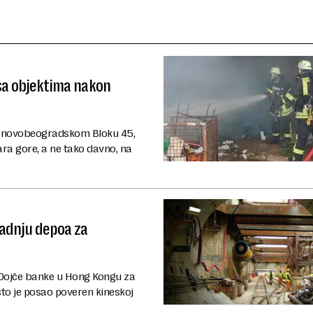
 sa objektima nakon
 u novobeogradskom Bloku 45,
tara gore, a ne tako davno, na
radnju depoa za
ale Dojče banke u Hong Kongu za
o je posao poveren kineskoj