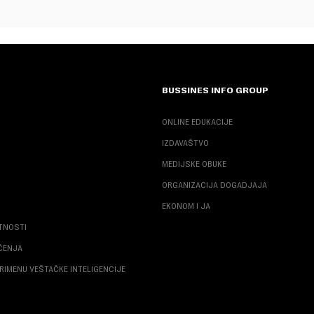
BUSSINES INFO GROUP
ONLINE EDUKACIJE
IZDAVAŠTVO
MEDIJSKE OBUKE
ORGANIZACIJA DOGADJAJA
EKONOM I JA
ATNOSTI
ŠĆENJA
RIMENU VEŠTAČKE INTELIGENCIJE