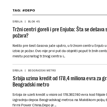
TAG: #DEPO
SRBIJA
BLOK 45
Tržni centri goreli i pre Enjuba: Šta se dešava
požara?
Nešto pre šest časova juče ujutro, u tržnom centru Enjub
izbio je požar. Ovo nije prvi put da objekti poput tržnih cen
mestu poznatog tržnog centra i...
SRBIJA
BEOGRADSKI METRO
Srbija uzima kredit od 178,4 miliona evra za g
Beogradski metro
Srbija će uzeti kredit u visini od 178.382.740 evra kod filij
izgradnju depoa Beogradskog metroa na Makiškom polju, št
firmi Power China.Depo je ...