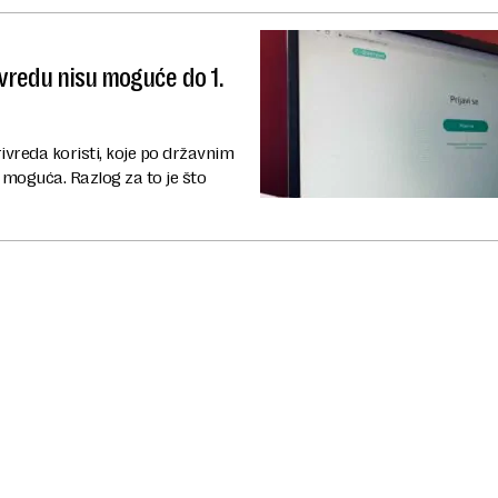
vredu nisu moguće do 1.
vreda koristi, koje po državnim
moguća. Razlog za to je što