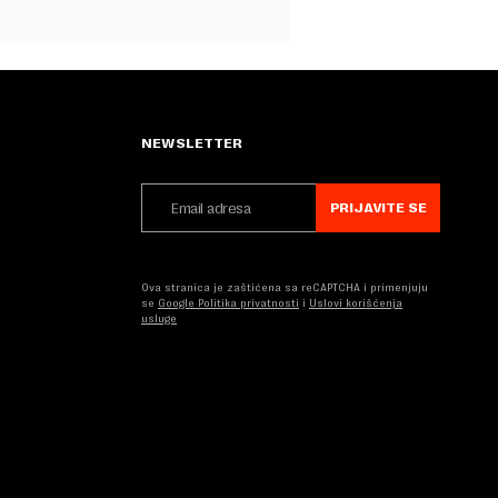
NEWSLETTER
PRIJAVITE SE
Ova stranica je zaštićena sa reCAPTCHA i primenjuju
se
Google Politika privatnosti
i
Uslovi korišćenja
usluge