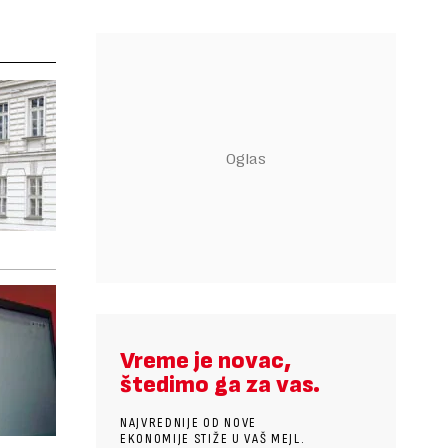
Vreme je novac,
štedimo ga za vas.
NAJVREDNIJE OD NOVE
EKONOMIJE STIŽE U VAŠ MEJL.