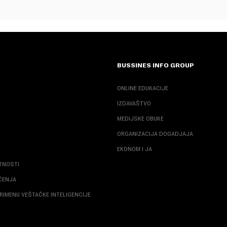
BUSSINES INFO GROUP
ONLINE EDUKACIJE
IZDAVAŠTVO
MEDIJSKE OBUKE
ORGANIZACIJA DOGADJAJA
EKONOM I JA
ATNOSTI
ŠĆENJA
RIMENU VEŠTAČKE INTELIGENCIJE