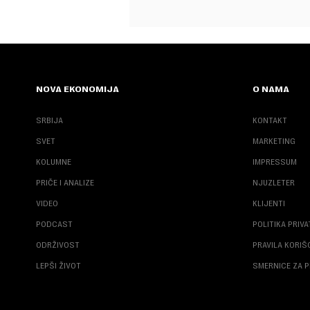
NOVA EKONOMIJA
O NAMA
SRBIJA
KONTAKT
SVET
MARKETING
KOLUMNE
IMPRESSUM
PRIČE I ANALIZE
NJUZLETER
VIDEO
KLIJENTI
PODCAST
POLITIKA PRIV
ODRŽIVOST
PRAVILA KORI
LEPŠI ŽIVOT
SMERNICE ZA P