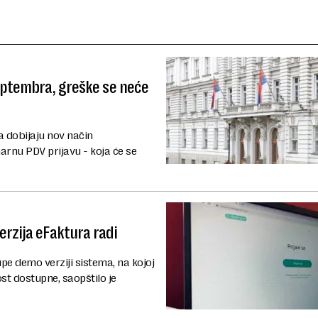
eptembra, greške se neće
a dobijaju nov način
arnu PDV prijavu - koja će se
rzija eFaktura radi
pe demo verziji sistema, na kojoj
t dostupne, saopštilo je