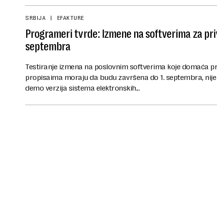
SRBIJA
EFAKTURE
Programeri tvrde: Izmene na softverima za pri
septembra
Testiranje izmena na poslovnim softverima koje domaća pri
propisaima moraju da budu završena do 1. septembra, nije 
demo verzija sistema elektronskih...