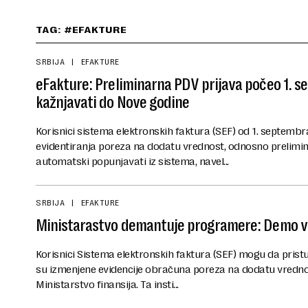
TAG: #EFAKTURE
SRBIJA
EFAKTURE
eFakture: Preliminarna PDV prijava počeo 1. s
kažnjavati do Nove godine
Korisnici sistema elektronskih faktura (SEF) od 1. septembr
evidentiranja poreza na dodatu vrednost, odnosno prelimin
automatski popunjavati iz sistema, navel...
SRBIJA
EFAKTURE
Ministarastvo demantuje programere: Demo ve
Korisnici Sistema elektronskih faktura (SEF) mogu da pristu
su izmenjene evidencije obračuna poreza na dodatu vrednos
Ministarstvo finansija. Ta insti...