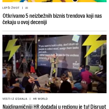
LEPŠI ŽIVOT
AI
Otkrivamo 5 neizbežnih biznis trendova koji nas
čekaju u ovoj deceniji
VESTI IZ IZDANJA
HR WORLD
Najdinamičniji HR događaj u regionu je tu! Disrupt