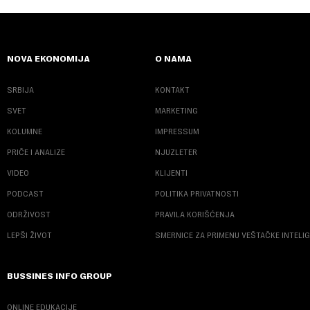
NOVA EKONOMIJA
O NAMA
SRBIJA
KONTAKT
SVET
MARKETING
KOLUMNE
IMPRESSUM
PRIČE I ANALIZE
NJUZLETER
VIDEO
KLIJENTI
PODCAST
POLITIKA PRIVATNOSTI
ODRŽIVOST
PRAVILA KORIŠĆENJA
LEPŠI ŽIVOT
SMERNICE ZA PRIMENU VEŠTAČKE INTELI
BUSSINES INFO GROUP
ONLINE EDUKACIJE