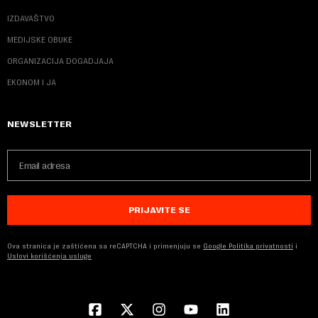
IZDAVAŠTVO
MEDIJSKE OBUKE
ORGANIZACIJA DOGADJAJA
EKONOM I JA
NEWSLETTER
PRIJAVITE SE
Ova stranica je zaštićena sa reCAPTCHA i primenjuju se
Google Politika privatnosti
i
Uslovi korišćenja usluge