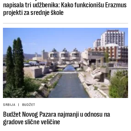
napisala tri udžbenika: Kako funkcionišu Erazmus
projekti za srednje škole
SRBIJA
BUDŽET
Budžet Novog Pazara najmanji u odnosu na
gradove slične veličine