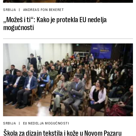
SRBIJA
ANDREAS FON BEKERET
„Možeš i ti“: Kako je protekla EU nedelja
mogućnosti
SRBIJA
EU NEDELJA MOGUĆNOSTI
Škola za dizajn tekstila i kože u Novom Pazaru