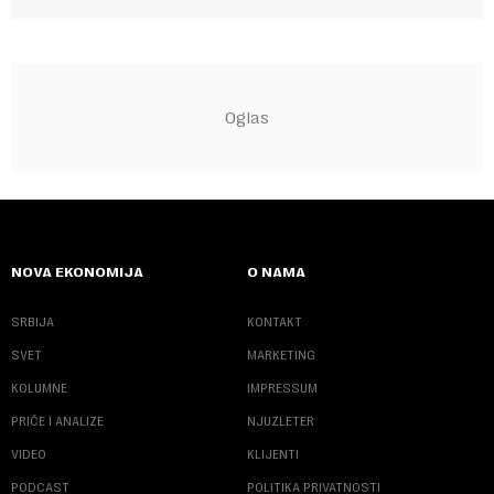
NOVA EKONOMIJA
O NAMA
SRBIJA
KONTAKT
SVET
MARKETING
KOLUMNE
IMPRESSUM
PRIČE I ANALIZE
NJUZLETER
VIDEO
KLIJENTI
PODCAST
POLITIKA PRIVATNOSTI