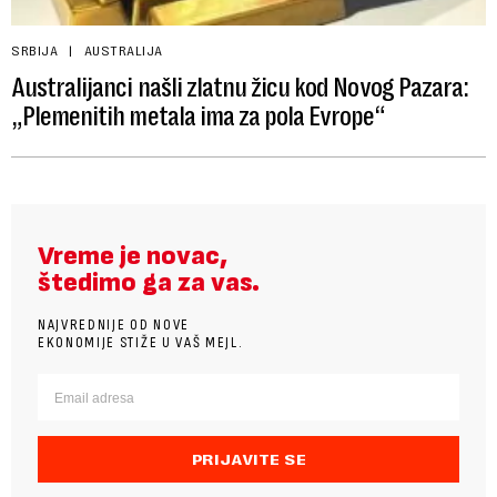
SRBIJA
AUSTRALIJA
Australijanci našli zlatnu žicu kod Novog Pazara:
„Plemenitih metala ima za pola Evrope“
Vreme je novac,
štedimo ga za vas.
NAJVREDNIJE OD NOVE
EKONOMIJE STIŽE U VAŠ MEJL.
PRIJAVITE SE