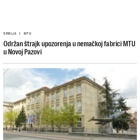
SRBIJA
MTU
Održan štrajk upozorenja u nemačkoj fabrici MTU
u Novoj Pazovi