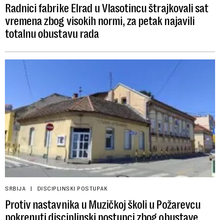
Radnici fabrike Elrad u Vlasotincu štrajkovali sat
vremena zbog visokih normi, za petak najavili
totalnu obustavu rada
SRBIJA
DISCIPLINSKI POSTUPAK
Protiv nastavnika u Muzičkoj školi u Požarevcu
pokrenuti disciplinski postupci zbog obustave