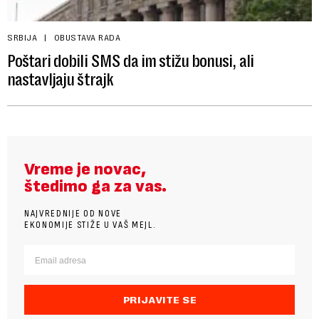
SRBIJA
OBUSTAVA RADA
Poštari dobili SMS da im stižu bonusi, ali
nastavljaju štrajk
Vreme je novac,
štedimo ga za vas.
NAJVREDNIJE OD NOVE
EKONOMIJE STIŽE U VAŠ MEJL.
PRIJAVITE SE