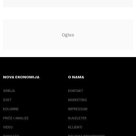
NOVA EKONOMIJA
O NAMA
SRBIJA
KONTAKT
SVET
MARKETING
KOLUMNE
IMPRESSUM
PRIČE I ANALIZE
NJUZLETER
VIDEO
KLIJENTI