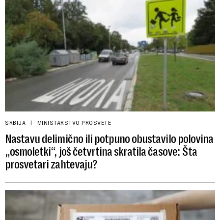
SRBIJA
MINISTARSTVO PROSVETE
Nastavu delimično ili potpuno obustavilo polovina
„osmoletki“, još četvrtina skratila časove: Šta
prosvetari zahtevaju?