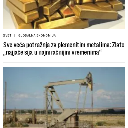
SVET
GLOBALNA EKONOMIJA
Sve veća potražnja za plemenitim metalima: Zlato
„najjače sija u najmračnijim vremenima“