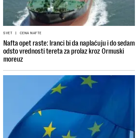
SVET
CENA NAFTE
Nafta opet raste: Iranci bi da naplaćuju i do sedam
odsto vrednosti tereta za prolaz kroz Ormuski
moreuz