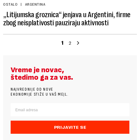
OSTALO
ARGENTINA
„Litijumska groznica“ jenjava u Argentini, firme
zbog neisplativosti pauziraju aktivnosti
1
2
Vreme je novac,
štedimo ga za vas.
NAJVREDNIJE OD NOVE
EKONOMIJE STIŽE U VAŠ MEJL.
PRIJAVITE SE