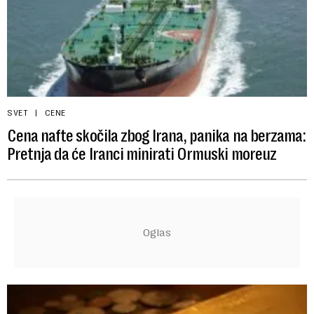
SVET
CENE
Cena nafte skočila zbog Irana, panika na berzama:
Pretnja da će Iranci minirati Ormuski moreuz