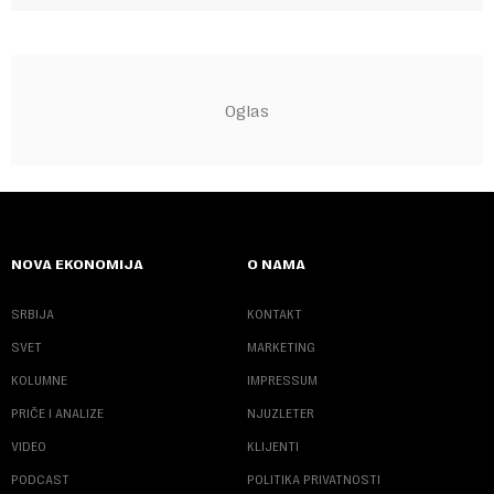
NOVA EKONOMIJA
O NAMA
SRBIJA
KONTAKT
SVET
MARKETING
KOLUMNE
IMPRESSUM
PRIČE I ANALIZE
NJUZLETER
VIDEO
KLIJENTI
PODCAST
POLITIKA PRIVATNOSTI