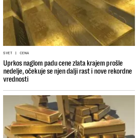
SVET
CENA
Uprkos naglom padu cene zlata krajem prošle
nedelje, očekuje se njen dalji rast i nove rekordne
vrednosti