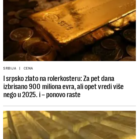
SRBIJA
CENA
I srpsko zlato na rolerkosteru: Za pet dana
izbrisano 900 miliona evra, ali opet vredi više
nego u 2025. i – ponovo raste