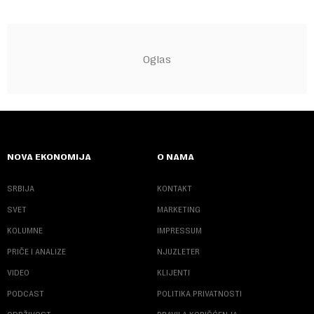
NOVA EKONOMIJA
O NAMA
SRBIJA
KONTAKT
SVET
MARKETING
KOLUMNE
IMPRESSUM
PRIČE I ANALIZE
NJUZLETER
VIDEO
KLIJENTI
PODCAST
POLITIKA PRIVATNOSTI