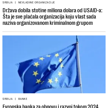
SRBIJA
NEVLADINE ORGANIZACIJE
Država dobila stotine miliona dolara od USAID-a:
Šta je sve plaćala organizacija koju vlast sada
naziva organizovanom kriminalnom grupom
SRBIJA
BANKE
Evropska banka za obnovu i razvoj tokom 2024.