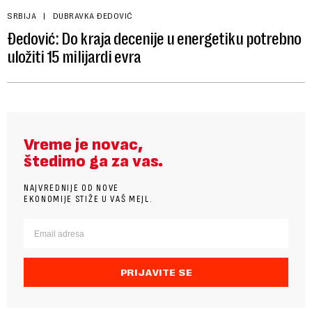
SRBIJA
DUBRAVKA ĐEDOVIĆ
Đedović: Do kraja decenije u energetiku potrebno
uložiti 15 milijardi evra
Vreme je novac,
štedimo ga za vas.
NAJVREDNIJE OD NOVE
EKONOMIJE STIŽE U VAŠ MEJL.
PRIJAVITE SE