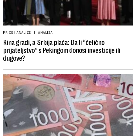
PRIČE I ANALIZE
ANALIZA
Kina gradi, a Srbija plaća: Da li “čelično
prijateljstvo” s Pekingom donosi investicije ili
dugove?