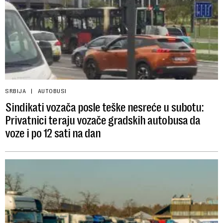
SRBIJA
AUTOBUSI
Sindikati vozača posle teške nesreće u subotu:
Privatnici teraju vozače gradskih autobusa da
voze i po 12 sati na dan