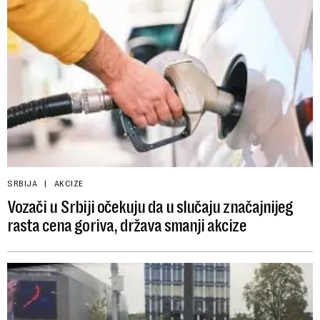
SRBIJA
AKCIZE
Vozači u Srbiji očekuju da u slučaju značajnijeg
rasta cena goriva, država smanji akcize