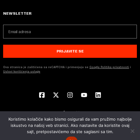
NEWSLETTER
PRIJAVITE SE
Ova stranica je zaštićena sa reCAPTCHA i primenjuju se
Google Politika privatnosti
i
Uslovi korišćenja usluge
Koristimo kolačiće kako bismo osigurali da vam pružimo najbolje
iskustvo na našoj veb stranici. Ako nastavite da koristite ovaj
sajt, pretpostavićemo da ste saglasni sa tim.
© 2026 NOVA EKONOMIJA | SVA PRAVA ZADŽANA | DEVELOPED BY
CUBES