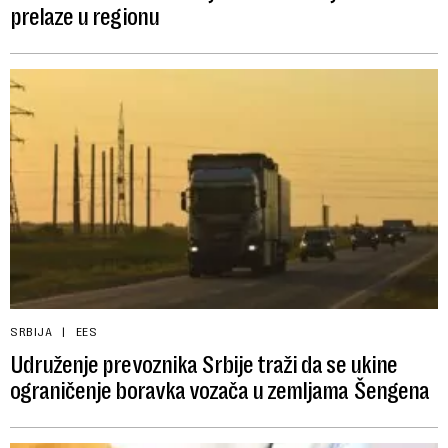
prelaze u regionu
SRBIJA
EES
Udruženje prevoznika Srbije traži da se ukine
ograničenje boravka vozača u zemljama Šengena