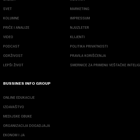
SVET
MARKETING
KOLUMNE
IMPRESSUM
PRIČE I ANALIZE
NJUZLETER
VIDEO
KLIJENTI
PODCAST
POLITIKA PRIVATNOSTI
ODRŽIVOST
PRAVILA KORIŠĆENJA
LEPŠI ŽIVOT
SMERNICE ZA PRIMENU VEŠTAČKE INTELI
BUSSINES INFO GROUP
ONLINE EDUKACIJE
IZDAVAŠTVO
MEDIJSKE OBUKE
ORGANIZACIJA DOGADJAJA
EKONOM I JA