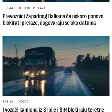
SRBIJA
BLOKADE PRELAZA
Prevoznici Zapadnog Balkana će uskoro ponovo
blokirati prelaze, dogovaraju se oko datuma
SRBIJA
VOZAČI
I vozači kamiona iz Srbije i BiH blokiraju teretne