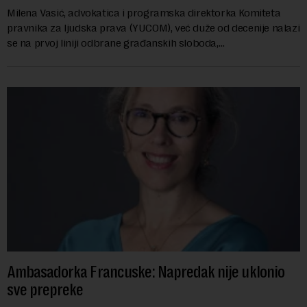
Milena Vasić, advokatica i programska direktorka Komiteta
pravnika za ljudska prava (YUCOM), već duže od decenije nalazi
se na prvoj liniji odbrane građanskih sloboda,
marginalizovanih grupa, žrtava diskrimi...
Ambasadorka Francuske: Napredak nije uklonio
sve prepreke