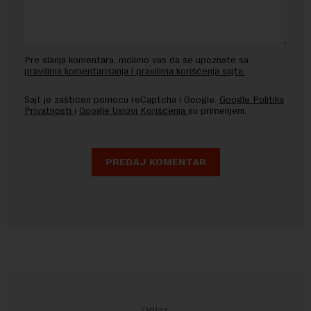
Pre slanja komentara, molimo vas da se upoznate sa
pravilima komentarisanja i pravilima korišćenja sajta.
Sajt je zaštićen pomocu reCaptcha i Google.
Google Politika
Privatnosti
i
Google Uslovi Korišćenja
su primenjeni.