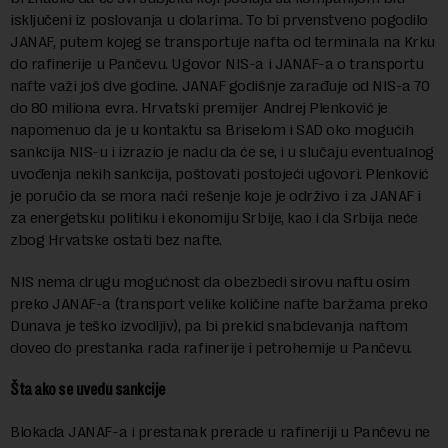
isključeni iz poslovanja u dolarima. To bi prvenstveno pogodilo
JANAF, putem kojeg se transportuje nafta od terminala na Krku
do rafinerije u Pančevu. Ugovor NIS-a i JANAF-a o transportu
nafte važi još dve godine. JANAF godišnje zarađuje od NIS-a 70
do 80 miliona evra. Hrvatski premijer Andrej Plenković je
napomenuo da je u kontaktu sa Briselom i SAD oko mogućih
sankcija NIS-u i izrazio je nadu da će se, i u slučaju eventualnog
uvođenja nekih sankcija, poštovati postojeći ugovori. Plenković
je poručio da se mora naći rešenje koje je održivo i za JANAF i
za energetsku politiku i ekonomiju Srbije, kao i da Srbija neće
zbog Hrvatske ostati bez nafte.
NIS nema drugu mogućnost da obezbedi sirovu naftu osim
preko JANAF-a (transport velike količine nafte baržama preko
Dunava je teško izvodljiv), pa bi prekid snabdevanja naftom
doveo do prestanka rada rafinerije i petrohemije u Pančevu.
Šta ako se uvedu sankcije
Blokada JANAF-a i prestanak prerade u rafineriji u Pančevu ne