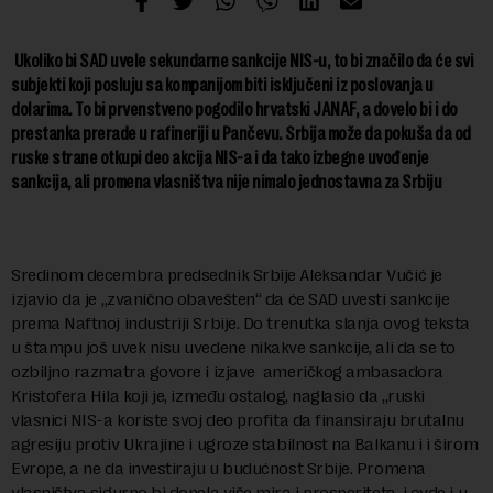
Ukoliko bi SAD uvele sekundarne sankcije NIS-u, to bi značilo da će svi
subjekti koji posluju sa kompanijom biti isključeni iz poslovanja u
dolarima. To bi prvenstveno pogodilo hrvatski JANAF, a dovelo bi i do
prestanka prerade u rafineriji u Pančevu. Srbija može da pokuša da od
ruske strane otkupi deo akcija NIS-a i da tako izbegne uvođenje
sankcija, ali promena vlasništva nije nimalo jednostavna za Srbiju
Sredinom decembra predsednik Srbije Aleksandar Vučić je
izjavio da je „zvanično obavešten“ da će SAD uvesti sankcije
prema Naftnoj industriji Srbije. Do trenutka slanja ovog teksta
u štampu još uvek nisu uvedene nikakve sankcije, ali da se to
ozbiljno razmatra govore i izjave američkog ambasadora
Kristofera Hila koji je, između ostalog, naglasio da „ruski
vlasnici NIS-a koriste svoj deo profita da finansiraju brutalnu
agresiju protiv Ukrajine i ugroze stabilnost na Balkanu i i širom
Evrope, a ne da investiraju u budućnost Srbije. Promena
vlasništva sigurno bi donela više mira i prosperiteta, i ovde i u