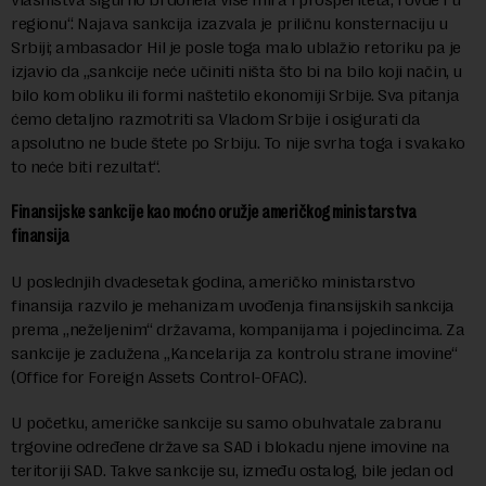
regionu“. Najava sankcija izazvala je priličnu konsternaciju u
Srbiji; ambasador Hil je posle toga malo ublažio retoriku pa je
izjavio da „sankcije neće učiniti ništa što bi na bilo koji način, u
bilo kom obliku ili formi naštetilo ekonomiji Srbije. Sva pitanja
ćemo detaljno razmotriti sa Vladom Srbije i osigurati da
apsolutno ne bude štete po Srbiju. To nije svrha toga i svakako
to neće biti rezultat“.
Finansijske sankcije kao moćno oružje američkog ministarstva
finansija
U poslednjih dvadesetak godina, američko ministarstvo
finansija razvilo je mehanizam uvođenja finansijskih sankcija
prema „neželjenim“ državama, kompanijama i pojedincima. Za
sankcije je zadužena „Kancelarija za kontrolu strane imovine“
(Office for Foreign Assets Control-OFAC).
U početku, američke sankcije su samo obuhvatale zabranu
trgovine određene države sa SAD i blokadu njene imovine na
teritoriji SAD. Takve sankcije su, između ostalog, bile jedan od