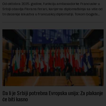
Od oktobra 2025. godine, funkciju ambasadorke Francuske u
Srbiji obavlja Florans Ferari, karijerna diplomatkinja sa više od
tri decenije iskustva u francuskoj diplomatiji. Tokom bogate
karije...
Da li je Srbiji potrebna Evropska unija: Za plakanje
će biti kasno