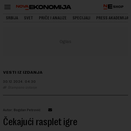
SHOP
SRBIJA
SVET
PRIČE I ANALIZE
SPECIJALI
PRESS AKADEMIJA
VESTI IZ IZDANJA
30.12.2024.
04:30
Štampano izdanje
Autor: Bogdan Petrović
Čekajući rasplet igre