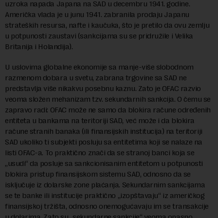
uzroka napada Japana na SAD u decembru 1941. godine.
Američka vlada je u junu 1941. zabranila prodaju Japanu
strateških resursa, nafte i kaučuka, što je pretilo da ovu zemlju
u potpunosti zaustavi (sankcijama su se pridružile i Velika
Britanija i Holandija).
U uslovima globalne ekonomije sa manje-više slobodnom
razmenom dobara u svetu, zabrana trgovine sa SAD ne
predstavlja više nikakvu posebnu kaznu. Zato je OFAC razvio
veoma složen mehanizam tzv. sekundarnih sankcija. O čemu se
zapravo radi: OFAC može ne samo da blokira račune određenih
entiteta u bankama na teritoriji SAD, već može i da blokira
račune stranih banaka (ili finansijskih institucija) na teritoriji
SAD ukoliko ti subjekti posluju sa entitetima koji se nalaze na
listi OFAC-a. To praktično znači da se stranoj banci koja se
„usudi“ da posluje sa sankcionisanim entitetom u potpunosti
blokira pristup finansijskom sistemu SAD, odnosno da se
isključuje iz dolarske zone plaćanja. Sekundarnim sankcijama
se te banke ili institucije praktično „izopštavaju“ iz američkog
finansijskoj tržišta, odnosno onemogućavaju im se transakcije
u dolarima. Zato su „sekundarne sankcije“ veoma opasno