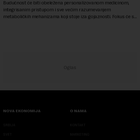
Budućnost će biti obeležena personalizovanom medicinom,
integrisanim pristupom i sve većim razumevanjem
metaboličkih mehanizama koji stoje iza gojaznosti. Fokus će se
sve više pomerati sa posledica na uzroke...
NOVA EKONOMIJA
O NAMA
SRBIJA
KONTAKT
SVET
MARKETING