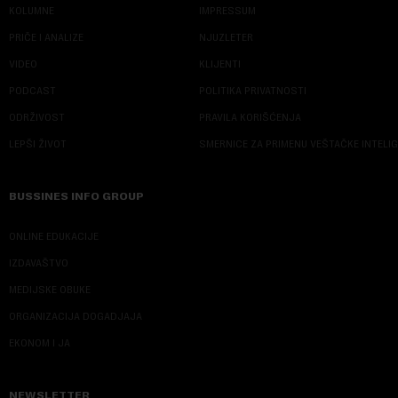
KOLUMNE
IMPRESSUM
PRIČE I ANALIZE
NJUZLETER
VIDEO
KLIJENTI
PODCAST
POLITIKA PRIVATNOSTI
ODRŽIVOST
PRAVILA KORIŠĆENJA
LEPŠI ŽIVOT
SMERNICE ZA PRIMENU VEŠTAČKE INTELI
BUSSINES INFO GROUP
ONLINE EDUKACIJE
IZDAVAŠTVO
MEDIJSKE OBUKE
ORGANIZACIJA DOGADJAJA
EKONOM I JA
NEWSLETTER