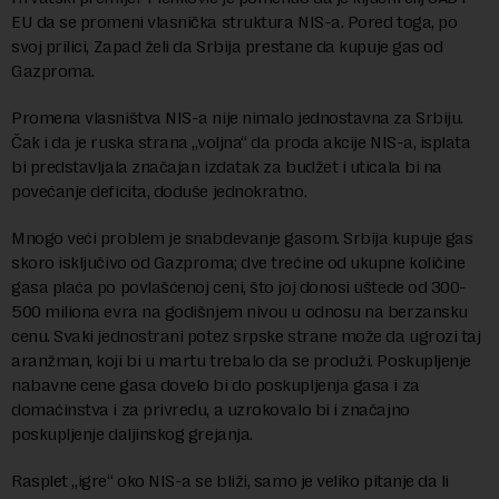
EU da se promeni vlasnička struktura NIS-a. Pored toga, po
svoj prilici, Zapad želi da Srbija prestane da kupuje gas od
Gazproma.
Promena vlasništva NIS-a nije nimalo jednostavna za Srbiju.
Čak i da je ruska strana „voljna“ da proda akcije NIS-a, isplata
bi predstavljala značajan izdatak za budžet i uticala bi na
povećanje deficita, doduše jednokratno.
Mnogo veći problem je snabdevanje gasom. Srbija kupuje gas
skoro isključivo od Gazproma; dve trećine od ukupne količine
gasa plaća po povlašćenoj ceni, što joj donosi uštede od 300-
500 miliona evra na godišnjem nivou u odnosu na berzansku
cenu. Svaki jednostrani potez srpske strane može da ugrozi taj
aranžman, koji bi u martu trebalo da se produži. Poskupljenje
nabavne cene gasa dovelo bi do poskupljenja gasa i za
domaćinstva i za privredu, a uzrokovalo bi i značajno
poskupljenje daljinskog grejanja.
Rasplet „igre“ oko NIS-a se bliži, samo je veliko pitanje da li