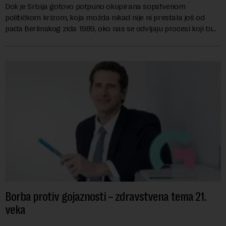
Dok je Srbija gotovo potpuno okupirana sopstvenom
političkom krizom, koja možda nikad nije ni prestala još od
pada Berlinskog zida 1989, oko nas se odvijaju procesi koji bi
mogli da promene geopolitičku arhi...
Borba protiv gojaznosti – zdravstvena tema 21.
veka