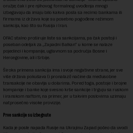
oružje; čak i pre njihovog formalnog uvođenja mnogi
izbegavaju da imaju bilo kakva posla sa recimo bankama ili
firmama iz država koje su posebno pogođene režimom
sankcija, kao što su Rusija i Iran.
OFAC stalno proširuje liste sa sankcijama, pa čak postoji i
poseban odeljak za „Zapadni Balkan“ u kome se nalaze
pojedinci i kompanije, uglavnom sa područja Bosne i
Hercegovine, ali i Srbije.
Široka primena sankcija ima i svoje negativne strane, jer sve
više država pokušava (i pronalazi) načine da međusobne
transakcije ne obavlja u dolarima. Pored toga, postoje i brojne
kompanije i banke koje svesno krše sankcije i trguju sa ruskom
i iranskom naftom, na primer, jer u takvim poslovima uzimaju
natprosečno visoke provizije.
Prve sankcije su izbegnute
Kada je posle napada Rusije na Ukrajinu Zapad počeo da uvodi