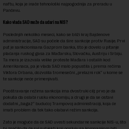
naftu, koja je inače tehnološki najpogodnija za preradu u
Pančevu.
Kako vlada SAD može da udari na NIS?
Poslednjih nekoliko meseci, kako se bliži kraj Bajdenove
administracije, SAD su počele da šire sankcije protiv Rusije. Prvi
put je sankcionisana Gazprom banka, što je dovelo u pitanje
plaćanja ruskog gasa za Mađarsku, Slovačku, Austriju i Srbiju.
Ta mera je izazvala velike proteste Mađara i ostalih kod
Amerikanaca, pa je vlada SAD malo popustila i, prema rečima
Viktora Orbana, dozvolila tromesečni „prelazni rok“ u kome se
te sankcije neće primenjivati.
Pooštravanje režima sankcija ima dvostruki cilj: prvo je da
pokuša da oslabi rusku ekonomiju, a drugi je da se ostavi
dodatni „bagaž“ budućoj Trampovoj administraciji, koja će
imati problem da tek tako olabavi režim sankcija.
Zato je moguće da će SAD uvesti sekundarne sankcije NIS-u, što
bi značilo da će svi subjekti koji posluju sa kompanijom biti