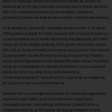
čitav niz sankcija, Gazprom i Gazprom banka su izuzeti od
sankcija jer je Evropa kupovala značajan deo iz Rusije. Sankcije
SAD i EU uvedene su prema Gazpromnjeftu, zavisnom
preduzeću Gazproma koje se bavi naftom i naftnim derivatima.
To je dovelo do „promene“ vlasničke strukture NIS-a. Srbija je
2009. godine prodala 51 odsto kapitala NIS-a Gazpromnjeftu, a
u međuvremenu je od malih akcionara otkupljeno još pet odsto
akcija. Da bi se izbegle sankcije, 2022. godine šest odsto akcija
NIS-a je sa Gazpromnjefta prebačeno na Gazprom. Trenutno je
Gazpromnjeft vlasnik 50 oodsto akcija, Gazprom 6,15 odsto
akcija, dok je Republika Srbija vlasnik 29 odsto akcija. Preostale
akcije su raspodeljene na nekoliko investitora koji su kupovali
akcije na berzi i na veliki broj malih akcionara.
„Prekomponovanjem“ vlasništva NIS-a sankcije su izbegnute,
jer Gazprom nije bio pod sankcijama.
Sankcije NIS-u su izbegnute i kada je EU blokirala mogućnost
kupovine ruske nafte, pa je time blokirana mogućnost
transporta preko Jadranskog naftovoda (JANAF), ali je to
izbegnuto time što je NIS počeo da kupuje isključivo iračku