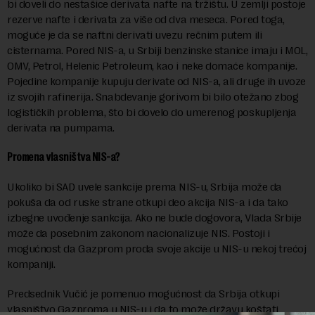
bi doveli do nestašice derivata nafte na tržištu. U zemlji postoje
rezerve nafte i derivata za više od dva meseca. Pored toga,
moguće je da se naftni derivati uvezu rečnim putem ili
cisternama. Pored NIS-a, u Srbiji benzinske stanice imaju i MOL,
OMV, Petrol, Helenic Petroleum, kao i neke domaće kompanije.
Pojedine kompanije kupuju derivate od NIS-a, ali druge ih uvoze
iz svojih rafinerija. Snabdevanje gorivom bi bilo otežano zbog
logističkih problema, što bi dovelo do umerenog poskupljenja
derivata na pumpama.
Promena vlasništva NIS-a?
Ukoliko bi SAD uvele sankcije prema NIS-u, Srbija može da
pokuša da od ruske strane otkupi deo akcija NIS-a i da tako
izbegne uvođenje sankcija. Ako ne bude dogovora, Vlada Srbije
može da posebnim zakonom nacionalizuje NIS. Postoji i
mogućnost da Gazprom proda svoje akcije u NIS-u nekoj trećoj
kompaniji.
Predsednik Vučić je pomenuo mogućnost da Srbija otkupi
vlasništvo Gazproma u NIS-u i da to može državu koštati