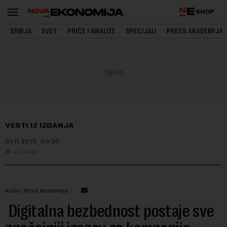
SHOP
SRBIJA
SVET
PRIČE I ANALIZE
SPECIJALI
PRESS AKADEMIJA
VESTI IZ IZDANJA
01.11.2023.
00:30
A1 Srbija
Autor: Nova ekonomija
Digitalna bezbednost postaje sve