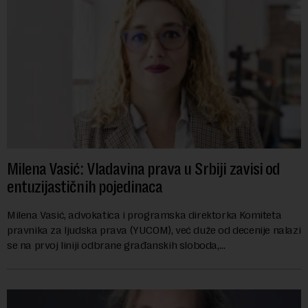
Milena Vasić: Vladavina prava u Srbiji zavisi od
entuzijastičnih pojedinaca
Milena Vasić, advokatica i programska direktorka Komiteta
pravnika za ljudska prava (YUCOM), već duže od decenije nalazi
se na prvoj liniji odbrane građanskih sloboda,
marginalizovanih grupa, žrtava diskrimi...