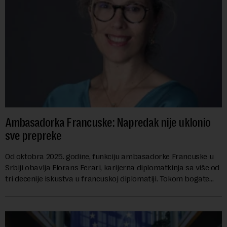
Ambasadorka Francuske: Napredak nije uklonio
sve prepreke
Od oktobra 2025. godine, funkciju ambasadorke Francuske u
Srbiji obavlja Florans Ferari, karijerna diplomatkinja sa više od
tri decenije iskustva u francuskoj diplomatiji. Tokom bogate
karije...