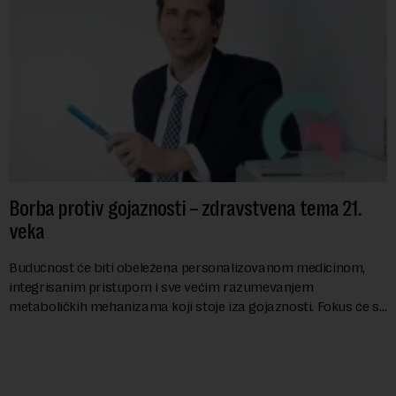
Borba protiv gojaznosti – zdravstvena tema 21.
veka
Budućnost će biti obeležena personalizovanom medicinom,
integrisanim pristupom i sve većim razumevanjem
metaboličkih mehanizama koji stoje iza gojaznosti. Fokus će se
sve više pomerati sa posledica na uzroke...