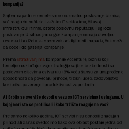
kompanija?
Sajber napadi ne remete samo normalno poslovanje biznisa,
već mogu da naštete i važnim IT sektorima, čitavoj
infrastrukturi firme, oštete poslovnu reputaciju i ugroze
poslovanje. U situacijama gde kompanije nemaju dovoljno
resursa i budžeta za oporavak od digitalnih napada, čak može
da dođe i do gašenja kompanije.
Prema
istraživanjima
kompanije Accenture, biznisi koji
temeljno usklađuju svoje strategije sajber bezbednosti sa
poslovnim ciljevima ostvaruju 18% veću šansu za unapređenje
sposobnosti da povećaju prihode, tržišni udeo, zadovoljstvo
korisnika, poverenje i produktivnost zaposlenih.
A1 Srbija se sve više dovodi u vezu sa ICT servisima i uslugama. U
kojoj meri ste se profilisali i kako tržište reaguje na vas?
Pre samo nekoliko godina, ICT servisi nisu donosili značajan
prihod, ali danas svedočimo kako ova oblast postaje jedna od
najbrže rastućih. Naša kompanija poseban fokus stavlja na