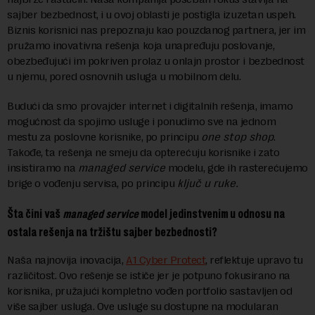
sajber bezbednost, i u ovoj oblasti je postigla izuzetan uspeh.
Biznis korisnici nas prepoznaju kao pouzdanog partnera, jer im
pružamo inovativna rešenja koja unapređuju poslovanje,
obezbeđujući im pokriven prolaz u onlajn prostor i bezbednost
u njemu, pored osnovnih usluga u mobilnom delu.
Budući da smo provajder internet i digitalnih rešenja, imamo
mogućnost da spojimo usluge i ponudimo sve na jednom
mestu za poslovne korisnike, po principu
one stop shop
.
Takođe, ta rešenja ne smeju da opterećuju korisnike i zato
insistiramo na
managed service
modelu, gde ih rasterećujemo
brige o vođenju servisa, po principu
ključ u ruke.
Šta čini vaš
managed service
model jedinstvenim u odnosu na
ostala rešenja na tržištu sajber bezbednosti?
Naša najnovija inovacija,
A1 Cyber Protect
, reflektuje upravo tu
različitost. Ovo rešenje se ističe jer je potpuno fokusirano na
korisnika, pružajući kompletno vođen portfolio sastavljen od
više sajber usluga. Ove usluge su dostupne na modularan