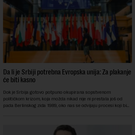
Da li je Srbiji potrebna Evropska unija: Za plakanje
će biti kasno
Dok je Srbija gotovo potpuno okupirana sopstvenom
političkom krizom, koja možda nikad nije ni prestala još od
pada Berlinskog zida 1989, oko nas se odvijaju procesi koji bi
mogli da promene geopolitičku arhi...