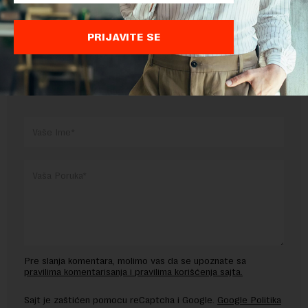
TEMA:
SAJBER BEZBEDNOST
TELEKOMUNIKACIJE
PRIJAVITE SE
OSTAVITE ODGOVOR
Pre slanja komentara, molimo vas da se upoznate sa
pravilima komentarisanja i pravilima korišćenja sajta.
Sajt je zaštićen pomocu reCaptcha i Google.
Google Politika