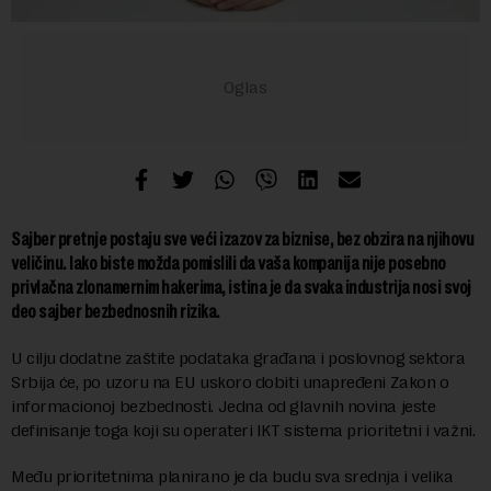
Sajber pretnje postaju sve veći izazov za biznise, bez obzira na njihovu
veličinu. Iako biste možda pomislili da vaša kompanija nije posebno
privlačna zlonamernim hakerima, istina je da svaka industrija nosi svoj
deo sajber bezbednosnih rizika.
U cilju dodatne zaštite podataka građana i poslovnog sektora
Srbija će, po uzoru na EU uskoro dobiti unapređeni Zakon o
informacionoj bezbednosti. Jedna od glavnih novina jeste
definisanje toga koji su operateri IKT sistema prioritetni i važni.
Među prioritetnima planirano je da budu sva srednja i velika