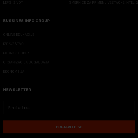
LEPŠI ŽIVOT
SMERNICE ZA PRIMENU VEŠTAČKE INTELI
BUSSINES INFO GROUP
ONLINE EDUKACIJE
IZDAVAŠTVO
MEDIJSKE OBUKE
ORGANIZACIJA DOGADJAJA
EKONOM I JA
NEWSLETTER
PRIJAVITE SE