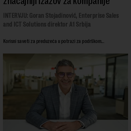
značajniji izazov za kompanije
INTERVJU: Goran Stojadinović, Enterprise Sales
and ICT Solutions direktor A1 Srbija
Korisni saveti za preduzeća u potrazi za podrškom...