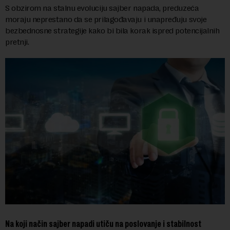
S obzirom na stalnu evoluciju sajber napada, preduzeća
moraju neprestano da se prilagođavaju i unapređuju svoje
bezbednosne strategije kako bi bila korak ispred potencijalnih
pretnji.
Na koji način sajber napadi utiču na poslovanje i stabilnost