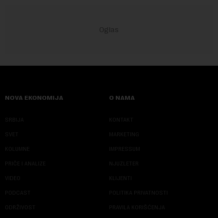
NOVA EKONOMIJA
O NAMA
SRBIJA
KONTAKT
SVET
MARKETING
KOLUMNE
IMPRESSUM
PRIČE I ANALIZE
NJUZLETER
VIDEO
KLIJENTI
PODCAST
POLITIKA PRIVATNOSTI
ODRŽIVOST
PRAVILA KORIŠĆENJA