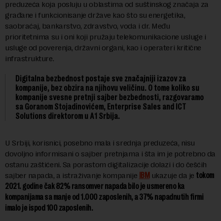
preduzeća koja posluju u oblastima od suštinskog značaja za
građane i funkcionisanje države kao što su energetika,
saobraćaj, bankarstvo, zdravstvo, voda i dr. Među
prioritetnima su i oni koji pružaju telekomunikacione usluge i
usluge od poverenja, državni organi, kao i operateri kritične
infrastrukture.
Digitalna bezbednost postaje sve značajniji izazov za
kompanije, bez obzira na njihovu veličinu. O tome koliko su
kompanije svesne pretnji sajber bezbednosti, razgovaramo
sa Goranom Stojadinovićem, Enterprise Sales and ICT
Solutions direktorom u A1 Srbija.
U Srbiji, korisnici, posebno mala i srednja preduzeća, nisu
dovoljno informisani o sajber pretnjama i šta im je potrebno da
ostanu zaštićeni. Sa porastom digitalizacije dolazi i do češćih
sajber napada, a istraživanje kompanije
IBM
ukazuje da je
t
okom
2021. godine čak 82% ransomver napada bilo je usmereno ka
kompanijama sa manje od 1.000 zaposlenih, a 37% napadnutih firmi
imalo je ispod 100 zaposlenih.