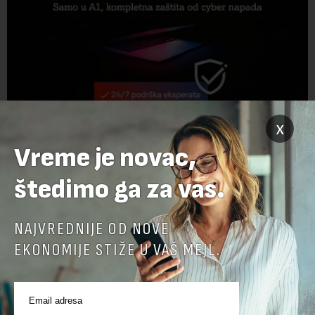
x
Vreme je novac,
štedimo ga za vas.
NAJVREDNIJE OD NOVE
EKONOMIJE STIŽE U VAŠ MEJL.
Preuzimanje delova teksta je dozvoljeno, ali uz obavezno navođenje
izvora i uz postavljanje linka ka izvornom tekstu na novaekonomija.rs