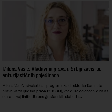
Milena Vasić: Vladavina prava u Srbiji zavisi od
entuzijastičnih pojedinaca
Milena Vasić, advokatica i programska direktorka Komiteta
pravnika za ljudska prava (YUCOM), već duže od decenije nalazi
se na prvoj liniji odbrane građanskih sloboda,
marginalizovanih grupa, žrtava diskrimi...