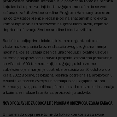
proizvođača biskvita, kompanija je posvećena tome da pšenica
koju koristi u proizvodnji bude uzgajana na način da se vodi
računa o zaštiti životne sredine. Program Harmony, usmeren
na održiv uzgoj pšenice, jedan je od najznačajnijih projekata
kompanije iz oblasti održivosti na globalnom nivou, kojim se
doprinosi očuvanju životne sredine i biodiverziteta.
Radeći sa poljoprivrednicima, lokalnim organizacijama i
vladama, kompanija kroz realizaciju ovog programa menja
način na koji se uzgaja pšenica unapređujući lokalne uslove i
sisteme poljoprivrede. U okviru projekta, ostvarena je saradnja
sa više od 1.600 farmera koji je uzgajaju, u isto vreme
zabeleženo je smanjenje upotrebe pesticida za 20 odsto, a do
kraja 2022. godine, celokupna pšenica potrebna za proizvodnju
biskvita za tržišta evropskih zemalja biće uzgajana prema
Harmony povelji, na poljima pšenice u sedam evropskih zemalja
u kojima se nalaze fabrike za proizvodnju biskvita.
NOVO POGLAVLJE ZA COCOA LIFE PROGRAM ODRŽIVOG UZGOJA KAKAOA
U nameri da doprinese tome da kakao koji koristi za svoje