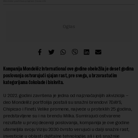
Mondelez podržava program Cocoa Life
Kompanija Mondelēz International ove godine obeležila je deset godina
poslovanja ostvarujući sjajan rast, pre svega, u brzorastućim
kategorijama čokolade i biskvita.
U 2022. godini završena je jedna od najznačajnijih akvizicija –
deo Mondelēz portfolija postali su snažni brendovi 7DAYS,
Chipicao i Fineti. Velike promene, najveće u proteklih 25 godina,
predstavljene su i na brendu Milka. Sumirajući ostvarene
rezultate u prvoj deceniji poslovanja, kompanija je ove godine
utemeljila svoju Viziju 2030 čvrsto verujući u dalji snažni rast,
investicije u oblasti digitalne tehnologije, ali i još snažnije