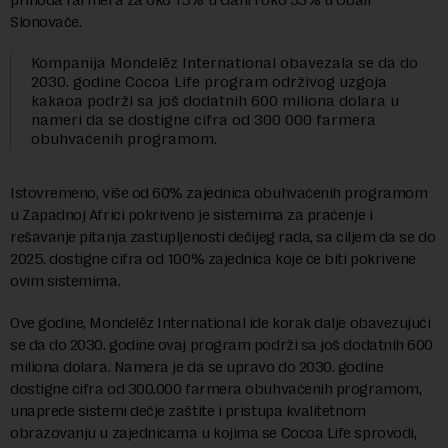
Slonovače.
Kompanija Mondelēz International obavezala se da do
2030. godine Cocoa Life program održivog uzgoja
kakaoa podrži sa još dodatnih 600 miliona dolara u
nameri da se dostigne cifra od 300 000 farmera
obuhvaćenih programom.
Istovremeno, više od 60% zajednica obuhvaćenih programom
u Zapadnoj Africi pokriveno je sistemima za praćenje i
rešavanje pitanja zastupljenosti dečijeg rada, sa ciljem da se do
2025. dostigne cifra od 100% zajednica koje će biti pokrivene
ovim sistemima.
Ove godine, Mondelēz International ide korak dalje obavezujući
se da do 2030. godine ovaj program podrži sa još dodatnih 600
miliona dolara. Namera je da se upravo do 2030. godine
dostigne cifra od 300.000 farmera obuhvaćenih programom,
unaprede sistemi dečje zaštite i pristupa kvalitetnom
obrazovanju u zajednicama u kojima se Cocoa Life sprovodi,