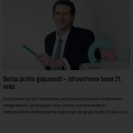
Borba protiv gojaznosti – zdravstvena tema 21.
veka
Budućnost će biti obeležena personalizovanom medicinom,
integrisanim pristupom i sve većim razumevanjem
metaboličkih mehanizama koji stoje iza gojaznosti. Fokus će se
sve više pomerati sa posledica na uzroke...