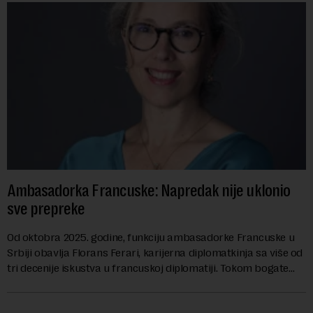
Ambasadorka Francuske: Napredak nije uklonio
sve prepreke
Od oktobra 2025. godine, funkciju ambasadorke Francuske u
Srbiji obavlja Florans Ferari, karijerna diplomatkinja sa više od
tri decenije iskustva u francuskoj diplomatiji. Tokom bogate
karije...