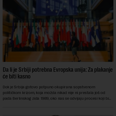
Da li je Srbiji potrebna Evropska unija: Za plakanje
će biti kasno
Dok je Srbija gotovo potpuno okupirana sopstvenom
političkom krizom, koja možda nikad nije ni prestala još od
pada Berlinskog zida 1989, oko nas se odvijaju procesi koji bi
mogli da promene geopolitičku arhi...