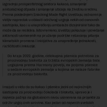
izgradnju prosperitetnog sektora kakaoa, smanjenje
ambalažnog otpada i smanjenje uticaja na životnu sredinu.
Prema poslednjem Snacking Made Right izveštaju, ostvaren je
vidljiv napredak u oblasti održivog uzgoja nekih od osnovnih
sastojaka, kao i u unapređenju ambalaže dizajnirane tako da
može da se reciklira. Istovremeno, izveštaj pokazuje i povećanje
aktivnosti usmerenih na pružanje podrške rešavanju pitanja
klimatskih promena i inicijativa za unapređenje jednakosti,
različitosti i inkluzije.
Do kraja 2022. godine, celokupna pšenica potrebna za
proizvodnju biskvita za tržišta evropskih zemalja biće
uzgajana prema Harmony povelji, na poljima pšenice
u sedam evropskih zemalja u kojima se nalaze fabrike
za proizvodnju biskvita.
Imajući u vidu da su kakao i pšenica jedni od najvažnijih
sastojaka za proizvodnju čokolada i biskvita, upravo je i
najveća pažnja na globalnom nivou usmerena na projekte za
održiv uzgoj ovih sirovina. Kao jedan od najvećih svetskih