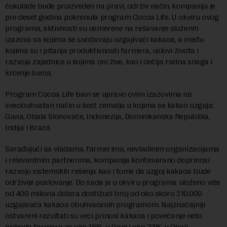
čokolade bude proizveden na pravi, održiv način, kompanija je
pre deset godina pokrenula program Cocoa Life. U okviru ovog
programa, aktivnosti su usmerene na rešavanje složenih
izazova sa kojima se suočavaju uzgajivači kakaoa, a među
kojima su i pitanja produktivnosti farmera, uslovi života i
razvoja zajednice u kojima oni žive, kao i dečija radna snaga i
krčenje šuma.
Program Cocoa Life bavi se upravo ovim izazovima na
sveobuhvatan način u šest zemalja u kojima se kakao uzgaja:
Gana, Obala Slonovače, Indonezija, Dominikanska Republika,
Indija i Brazil.
Sarađujući sa vladama, farmerima, nevladinim organizacijama
i relevantnim partnerima, kompanija kontinuirano doprinosi
razvoju sistemskih rešenja kao i tome da uzgoj kakaoa bude
održivije poslovanje. Do sada je u okviru programa uloženo više
od 400 miliona dolara dostižući broj od oko skoro 210.000
uzgajivača kakaoa obuhvaćenih programom. Najznačajniji
ostvareni rezultati su veći prinosi kakaoa i povećanje neto
prihoda farmera za oko 15% u Gani i oko 33% u Obali