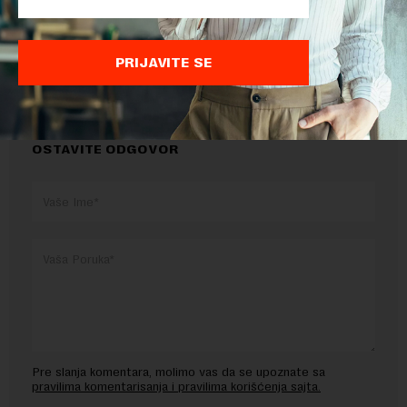
TEMA:
PRIVREDA
PRIJAVITE SE
OSTAVITE ODGOVOR
Pre slanja komentara, molimo vas da se upoznate sa
pravilima komentarisanja i pravilima korišćenja sajta.