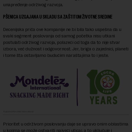
unapređenje održivog razvoja.
PŠENICA UZGAJANA U SKLADU SA ZAŠTITOM ŽIVOTNE SREDINE
Decenijska priča ove kompanije ne bi bila tako uspešna da u
svaki segment poslovanja od samog početka nisu utkani
postulati održivog razvoja, polazeći od toga da to nije stvar
izbora, već dužnost i odgovornost. Jer, briga o zajednici, planeti
i tome šta ostavljamo budućim naraštajima to i jeste.
10 godina Mondelez International
Prioritet u održivom poslovanju daje se upravo onim oblastima
u kojima se može ostvariti najveći uticaj, a to uključuje i