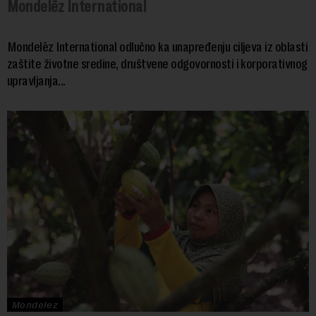
Mondelēz International
Mondelēz International odlučno ka unapređenju ciljeva iz oblasti
zaštite životne sredine, društvene odgovornosti i korporativnog
upravljanja...
Mondelez