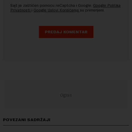
Sajt je zaštićen pomocu reCaptcha i Google.
Google Politika
Privatnosti
i
Google Uslovi Korišćenja
su primenjeni.
POVEZANI SADRŽAJI