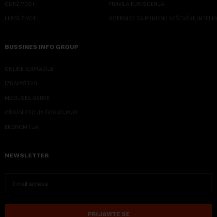
ODRŽIVOST
PRAVILA KORIŠĆENJA
LEPŠI ŽIVOT
SMERNICE ZA PRIMENU VEŠTAČKE INTELI
BUSSINES INFO GROUP
ONLINE EDUKACIJE
IZDAVAŠTVO
MEDIJSKE OBUKE
ORGANIZACIJA DOGADJAJA
EKONOM I JA
NEWSLETTER
PRIJAVITE SE