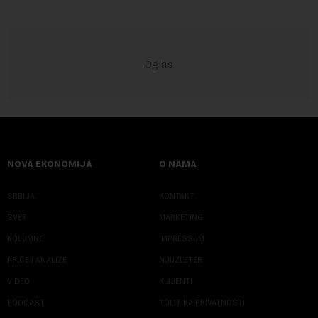
NOVA EKONOMIJA
O NAMA
SRBIJA
KONTAKT
SVET
MARKETING
KOLUMNE
IMPRESSUM
PRIČE I ANALIZE
NJUZLETER
VIDEO
KLIJENTI
PODCAST
POLITIKA PRIVATNOSTI