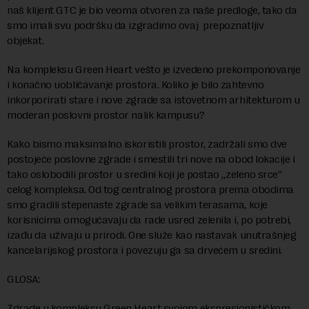
naš klijent GTC je bio veoma otvoren za naše predloge, tako da
smo imali svu podršku da izgradimo ovaj prepoznatljiv
objekat.
Na kompleksu Green Heart vešto je izvedeno prekomponovanje
i konačno uobličavanje prostora. Koliko je bilo zahtevno
inkorporirati stare i nove zgrade sa istovetnom arhitekturom u
moderan poslovni prostor nalik kampusu?
Kako bismo maksimalno iskoristili prostor, zadržali smo dve
postojeće poslovne zgrade i smestili tri nove na obod lokacije i
tako oslobodili prostor u sredini koji je postao „zeleno srce“
celog kompleksa. Od tog centralnog prostora prema obodima
smo gradili stepenaste zgrade sa velikim terasama, koje
korisnicima omogućavaju da rade usred zelenila i, po potrebi,
izađu da uživaju u prirodi. One služe kao nastavak unutrašnjeg
kancelarijskog prostora i povezuju ga sa drvećem u sredini.
GLOSA:
Zgrade u kompleksu Green Heart svojom ekspresionističkom