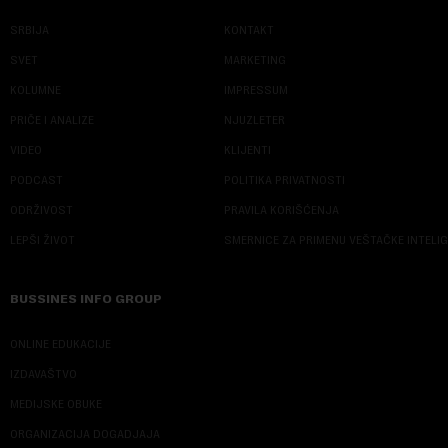
SRBIJA
KONTAKT
SVET
MARKETING
KOLUMNE
IMPRESSUM
PRIČE I ANALIZE
NJUZLETER
VIDEO
KLIJENTI
PODCAST
POLITIKA PRIVATNOSTI
ODRŽIVOST
PRAVILA KORIŠĆENJA
LEPŠI ŽIVOT
SMERNICE ZA PRIMENU VEŠTAČKE INTELI
BUSSINES INFO GROUP
ONLINE EDUKACIJE
IZDAVAŠTVO
MEDIJSKE OBUKE
ORGANIZACIJA DOGADJAJA