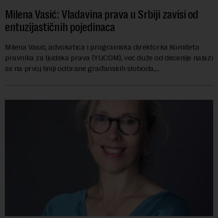
Milena Vasić: Vladavina prava u Srbiji zavisi od
entuzijastičnih pojedinaca
Milena Vasić, advokatica i programska direktorka Komiteta
pravnika za ljudska prava (YUCOM), već duže od decenije nalazi
se na prvoj liniji odbrane građanskih sloboda,
marginalizovanih grupa, žrtava diskrimi...