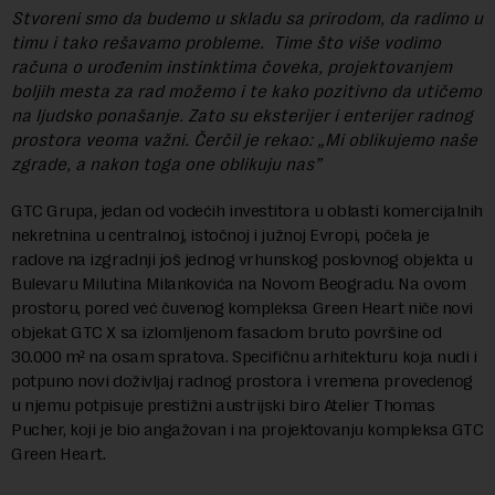
Stvoreni smo da budemo u skladu sa prirodom, da radimo u
timu i tako rešavamo probleme. Time što više vodimo
računa o urođenim instinktima čoveka, projektovanjem
boljih mesta za rad možemo i te kako pozitivno da utičemo
na ljudsko ponašanje. Zato su eksterijer i enterijer radnog
prostora veoma važni. Čerčil je rekao: „Mi oblikujemo naše
zgrade, a nakon toga one oblikuju nas”
GTC Grupa, jedan od vodećih investitora u oblasti komercijalnih
nekretnina u centralnoj, istočnoj i južnoj Evropi, počela je
radove na izgradnji još jednog vrhunskog poslovnog objekta u
Bulevaru Milutina Milankovića na Novom Beogradu. Na ovom
prostoru, pored već čuvenog kompleksa Green Heart niče novi
objekat GTC X sa izlomljenom fasadom bruto površine od
30.000 m² na osam spratova. Specifičnu arhitekturu koja nudi i
potpuno novi doživljaj radnog prostora i vremena provedenog
u njemu potpisuje prestižni austrijski biro Atelier Thomas
Pucher, koji je bio angažovan i na projektovanju kompleksa GTC
Green Heart.