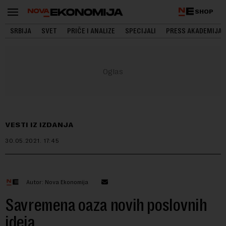
SHOP
SRBIJA
SVET
PRIČE I ANALIZE
SPECIJALI
PRESS AKADEMIJA
VESTI IZ IZDANJA
30.05.2021.
17:45
Autor: Nova Ekonomija
Savremena oaza novih poslovnih
ideja