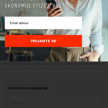
kulturu, svakodnevne potrebe i podstaknu najbolje u nama.
EKONOMIJE STIŽE U VAŠ MEJL.
Kad postavimo ta pitanja, počinjemo da stvaramo ideje i
koncepte. Zatim ih procenjujemo i pravimo prioritete kako
bismo dobili najbolje rešenje za našu planetu, društvo,
pojedinca i, naravno, klijenta. To nije uvek lako, s obzirom na to
da ima mnogo faktora koje bi trebalo uzeti u obzir, ali je
svakako proces u kom uživamo, a ljubav prema onome što
radite je najveći pokretač.
PRIJAVITE SE
Preuzimanje delova teksta je dozvoljeno, ali uz obavezno navođenje
izvora i uz postavljanje linka ka izvornom tekstu na novaekonomija.rs
OSTAVITE ODGOVOR