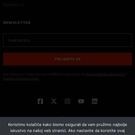
EKONOM I JA
NEWSLETTER
PRIJAVITE SE
Ova stranica je zaštićena sa reCAPTCHA i primenjuju se
Google Politika privatnosti
i
Uslovi korišćenja usluge
Koristimo kolačiće kako bismo osigurali da vam pružimo najbolje
iskustvo na našoj veb stranici. Ako nastavite da koristite ovaj