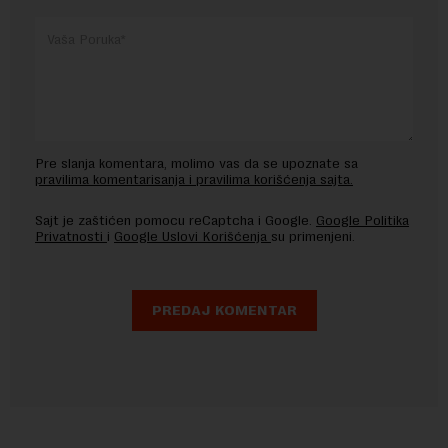
Pre slanja komentara, molimo vas da se upoznate sa
pravilima komentarisanja i pravilima korišćenja sajta.
Sajt je zaštićen pomocu reCaptcha i Google.
Google Politika
Privatnosti
i
Google Uslovi Korišćenja
su primenjeni.