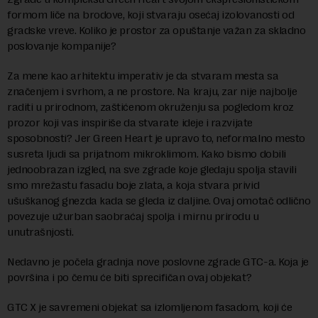
formom liče na brodove, koji stvaraju osećaj izolovanosti od
gradske vreve. Koliko je prostor za opuštanje važan za skladno
poslovanje kompanije?
Za mene kao arhitektu imperativ je da stvaram mesta sa
značenjem i svrhom, a ne prostore. Na kraju, zar nije najbolje
raditi u prirodnom, zaštićenom okruženju sa pogledom kroz
prozor koji vas inspiriše da stvarate ideje i razvijate
sposobnosti? Jer Green Heart je upravo to, neformalno mesto
susreta ljudi sa prijatnom mikroklimom. Kako bismo dobili
jednoobrazan izgled, na sve zgrade koje gledaju spolja stavili
smo mrežastu fasadu boje zlata, a koja stvara privid
ušuškanog gnezda kada se gleda iz daljine. Ovaj omotač odlično
povezuje užurban saobraćaj spolja i mirnu prirodu u
unutrašnjosti.
Nedavno je počela gradnja nove poslovne zgrade GTC-a. Koja je
površina i po čemu će biti sprecifičan ovaj objekat?
GTC X je savremeni objekat sa izlomljenom fasadom, koji će