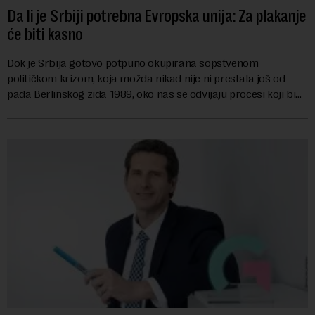
Da li je Srbiji potrebna Evropska unija: Za plakanje
će biti kasno
Dok je Srbija gotovo potpuno okupirana sopstvenom
političkom krizom, koja možda nikad nije ni prestala još od
pada Berlinskog zida 1989, oko nas se odvijaju procesi koji bi
mogli da promene geopolitičku arhi...