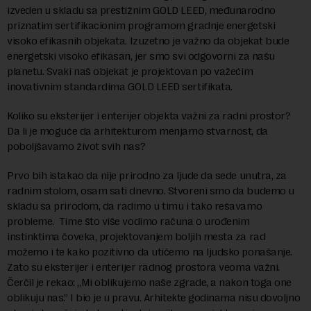
izveden u skladu sa prestižnim GOLD LEED, međunarodno
priznatim sertifikacionim programom gradnje energetski
visoko efikasnih objekata. Izuzetno je važno da objekat bude
energetski visoko efikasan, jer smo svi odgovorni za našu
planetu. Svaki naš objekat je projektovan po važećim
inovativnim standardima GOLD LEED sertifikata.
Koliko su eksterijer i enterijer objekta važni za radni prostor?
Da li je moguće da arhitekturom menjamo stvarnost, da
poboljšavamo život svih nas?
Prvo bih istakao da nije prirodno za ljude da sede unutra, za
radnim stolom, osam sati dnevno. Stvoreni smo da budemo u
skladu sa prirodom, da radimo u timu i tako rešavamo
probleme. Time što više vodimo računa o urođenim
instinktima čoveka, projektovanjem boljih mesta za rad
možemo i te kako pozitivno da utičemo na ljudsko ponašanje.
Zato su eksterijer i enterijer radnog prostora veoma važni.
Čerčil je rekao: „Mi oblikujemo naše zgrade, a nakon toga one
oblikuju nas.” I bio je u pravu. Arhitekte godinama nisu dovoljno