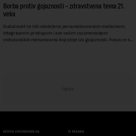
Borba protiv gojaznosti – zdravstvena tema 21.
veka
Budućnost će biti obeležena personalizovanom medicinom,
integrisanim pristupom i sve većim razumevanjem
metaboličkih mehanizama koji stoje iza gojaznosti. Fokus će se
sve više pomerati sa posledica na uzroke...
NOVA EKONOMIJA
O NAMA