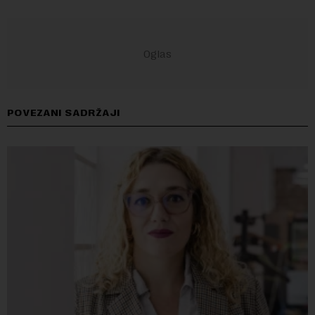
POVEZANI SADRŽAJI