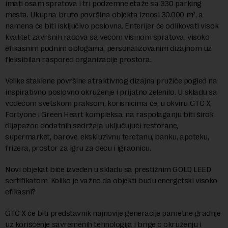
imati osam spratova i tri podzemne etaže sa 330 parking
mesta. Ukupna bruto površina objekta iznosi 30.000 m², a
namena će biti isključivo poslovna. Enterijer će odlikovati visok
kvalitet završnih radova sa većom visinom spratova, visoko
efikasnim podnim oblogama, personalizovanim dizajnom uz
fleksibilan raspored organizacije prostora.
Velike staklene površine atraktivnog dizajna pružiće pogled na
inspirativno poslovno okruženje i prijatno zelenilo. U skladu sa
vodećom svetskom praksom, korisnicima će, u okviru GTC X,
Fortyone i Green Heart kompleksa, na raspolaganju biti širok
dijapazon dodatnih sadržaja uključujući restorane,
supermarket, barove, ekskluzivnu teretanu, banku, apoteku,
frizera, prostor za igru za decu i igraonicu.
Novi objekat biće izveden u skladu sa prestižnim GOLD LEED
sertifikatom. Koliko je važno da objekti budu energetski visoko
efikasni?
GTC X će biti predstavnik najnovije generacije pametne gradnje
uz korišćenje savremenih tehnologija i brige o okruženju i