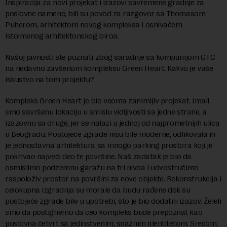
Inspiracija za novi projekat i izazovi savremene gradnje za
poslovne namene, bili su povod za razgovor sa Thomasom
Puherom, arhitektom novog kompleksa i osnivačem
istoimenog arhitektonskog biroa.
Našoj javnosti ste poznati zbog saradnje sa kompanijom GTC
na nedavno zavšenom kompleksu Green Heart. Kakvo je vaše
iskustvo na tom projektu?
Kompleks Green Heart je bio veoma zanimljiv projekat. Imali
smo savršenu lokaciju u smislu vidljivosti sa jedne strane, a
izazovnu sa druge, jer se nalazi u jednoj od najprometnijih ulica
u Beogradu. Postojeće zgrade nisu bile moderne, odlikovala ih
je jednostavna arhitektura sa mnogo parking prostora koji je
pokrivao najveći deo te površine. Naš zadatak je bio da
osmislimo podzemnu garažu na tri nivoa i udvostručimo
raspoloživ prostor na površini za nove objekte. Rekonstrukcija i
celokupna izgradnja su morale da budu rađene dok su
postojeće zgrade bile u upotrebi, što je bio dodatni izazov. Želeli
smo da postignemo da ceo kompleks bude prepoznat kao
poslovna četvrt sa jedinstvenim, snažnim identitetom. Srećom,