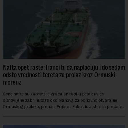
Nafta opet raste: Iranci bi da naplaćuju i do sedam
odsto vrednosti tereta za prolaz kroz Ormuski
moreuz
Cene nafte su zabeležile značajan rast u petak usled
obnovljene zabrinutosti oko planova za ponovno otvaranje
Ormuskog prolaza, prenosi Rojters. Fokus investitora prebacio
se na predloge Irana i Omana koji b...