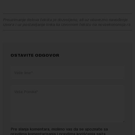
Preuzimanje delova teksta je dozvoljeno, ali uz obavezno navođenje
izvora i uz postavljanje linka ka izvornom tekstu na novaekonomija.rs
OSTAVITE ODGOVOR
Pre slanja komentara, molimo vas da se upoznate sa
pravilima komentarisanja i pravilima korišćenja sajta.