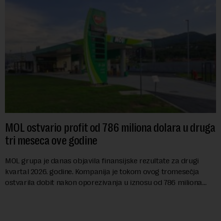
MOL ostvario profit od 786 miliona dolara u druga
tri meseca ove godine
MOL grupa je danas objavila finansijske rezultate za drugi
kvartal 2026. godine. Kompanija je tokom ovog tromesečja
ostvarila dobit nakon oporezivanja u iznosu od 786 miliona
američkih dolara. Rezultatima su...