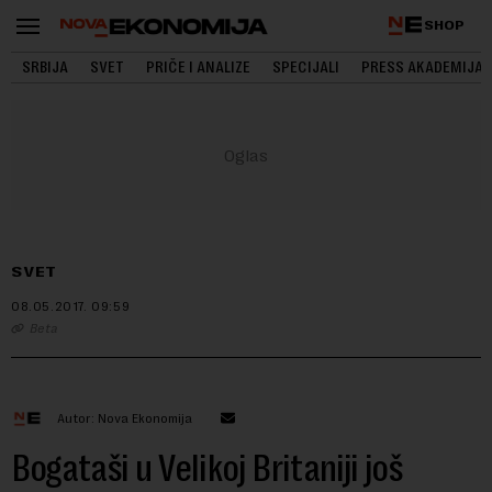
SHOP
SRBIJA
SVET
PRIČE I ANALIZE
SPECIJALI
PRESS AKADEMIJA
SVET
08.05.2017.
09:59
Beta
Autor: Nova Ekonomija
Bogataši u Velikoj Britaniji još