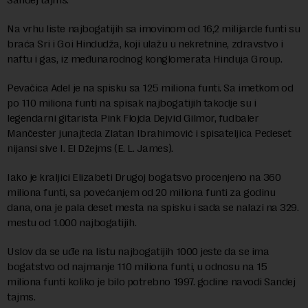
Na vrhu liste najbogatijih sa imovinom od 16,2 milijarde funti su
braća Sri i Goi Hindudža, koji ulažu u nekretnine, zdravstvo i
naftu i gas, iz međunarodnog konglomerata Hinduja Group.
Pevačica Adel je na spisku sa 125 miliona funti. Sa imetkom od
po 110 miliona funti na spisak najbogatijih takodje su i
legendarni gitarista Pink Flojda Dejvid Gilmor, fudbaler
Mančester junajteda Zlatan Ibrahimović i spisateljica Pedeset
nijansi sive I. El Džejms (E. L. James).
Iako je kraljici Elizabeti Drugoj bogatsvo procenjeno na 360
miliona funti, sa povećanjem od 20 miliona funti za godinu
dana, ona je pala deset mesta na spisku i sada se nalazi na 329.
mestu od 1.000 najbogatijih.
Uslov da se uđe na listu najbogatijih 1000 jeste da se ima
bogatstvo od najmanje 110 miliona funti, u odnosu na 15
miliona funti koliko je bilo potrebno 1997. godine navodi Sandej
tajms.