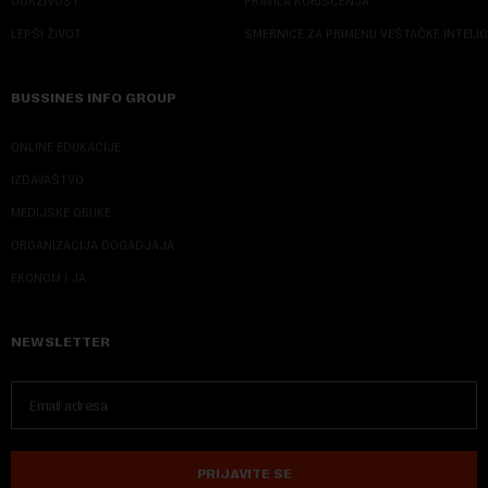
ODRŽIVOST
PRAVILA KORIŠĆENJA
LEPŠI ŽIVOT
SMERNICE ZA PRIMENU VEŠTAČKE INTELI
BUSSINES INFO GROUP
ONLINE EDUKACIJE
IZDAVAŠTVO
MEDIJSKE OBUKE
ORGANIZACIJA DOGADJAJA
EKONOM I JA
NEWSLETTER
PRIJAVITE SE