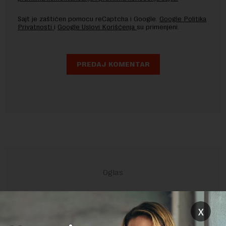
Sajt je zaštićen pomocu reCaptcha i Google.
Google Politika
Privatnosti
i
Google Uslovi Korišćenja
su primenjeni.
x
POVEZANI SADRŽAJI