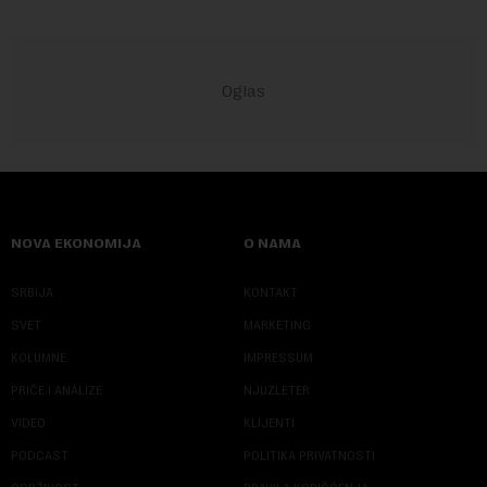
NOVA EKONOMIJA
O NAMA
SRBIJA
KONTAKT
SVET
MARKETING
KOLUMNE
IMPRESSUM
PRIČE I ANALIZE
NJUZLETER
VIDEO
KLIJENTI
PODCAST
POLITIKA PRIVATNOSTI