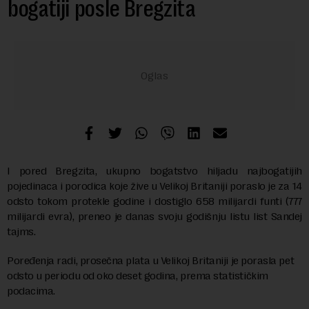
bogatiji posle Bregzita
I pored Bregzita, ukupno bogatstvo hiljadu najbogatijih
pojedinaca i porodica koje žive u Velikoj Britaniji poraslo je za 14
odsto tokom protekle godine i dostiglo 658 milijardi funti (777
milijardi evra), preneo je danas svoju godišnju listu list Sandej
tajms.
Poređenja radi, prosečna plata u Velikoj Britaniji je porasla pet
odsto u periodu od oko deset godina, prema statističkim
podacima.