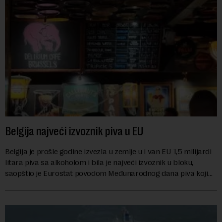
Belgija najveći izvoznik piva u EU
Belgija je prošle godine izvezla u zemlje u i van EU 1,5 milijardi
litara piva sa alkoholom i bila je najveći izvoznik u bloku,
saopštio je Eurostat povodom Međunarodnog dana piva koji
se obeležava danas. ...