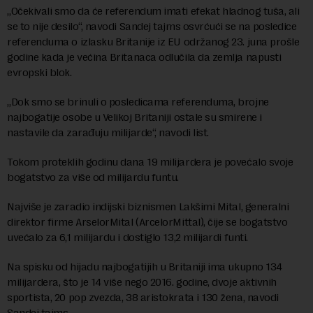
„Očekivali smo da će referendum imati efekat hladnog tuša, ali
se to nije desilo“, navodi Sandej tajms osvrćući se na posledice
referenduma o izlasku Britanije iz EU održanog 23. juna prošle
godine kada je većina Britanaca odlučila da zemlja napusti
evropski blok.
„Dok smo se brinuli o posledicama referenduma, brojne
najbogatije osobe u Velikoj Britaniji ostale su smirene i
nastavile da zarađuju milijarde“, navodi list.
Tokom proteklih godinu dana 19 milijardera je povećalo svoje
bogatstvo za više od milijardu funtu.
Najviše je zaradio indijski biznismen Lakšimi Mital, generalni
direktor firme ArselorMital (ArcelorMittal), čije se bogatstvo
uvećalo za 6,1 milijardu i dostiglo 13,2 milijardi funti.
Na spisku od hijadu najbogatijih u Britaniji ima ukupno 134
milijardera, što je 14 više nego 2016. godine, dvoje aktivnih
sportista, 20 pop zvezda, 38 aristokrata i 130 žena, navodi
Sandej tajms.