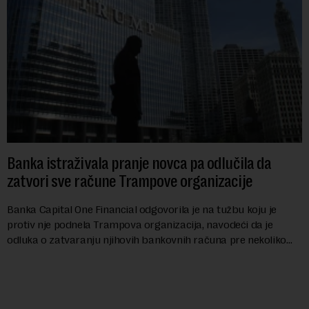
Banka istraživala pranje novca pa odlučila da
zatvori sve račune Trampove organizacije
Banka Capital One Financial odgovorila je na tužbu koju je
protiv nje podnela Trampova organizacija, navodeći da je
odluka o zatvaranju njihovih bankovnih računa pre nekoliko
godina doneta isključivo nakon d...