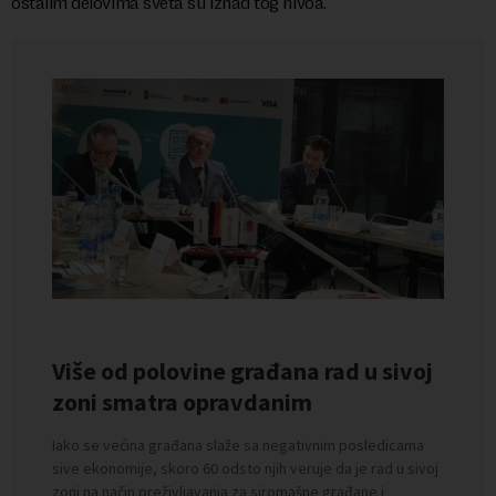
ostalim delovima sveta su iznad tog nivoa.