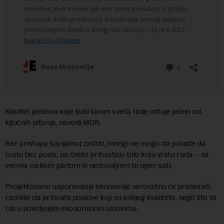
Kvalitet poslova koje ljudi širom sveta rade ostaje jedno od
ključnih pitanja, navodi MOR.
Bez pristupa socijalnoj zaštiti, mnogi ne mogu da priušte da
budu bez posla, pa često prihvataju bilo koju vrstu rada – sa
veoma niskom platom ili nedovoljnim brojem sati.
Projektovano usporavanje ekonomije verovatno će primorati
radnike da prihvate poslove koji su lošijeg kvaliteta, nego što bi
bili u povoljnijim ekonomskim uslovima.