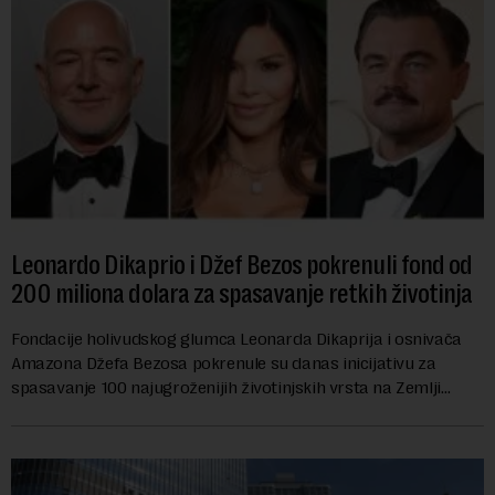
Leonardo Dikaprio i Džef Bezos pokrenuli fond od
200 miliona dolara za spasavanje retkih životinja
Fondacije holivudskog glumca Leonarda Dikaprija i osnivača
Amazona Džefa Bezosa pokrenule su danas inicijativu za
spasavanje 100 najugroženijih životinjskih vrsta na Zemlji
vrednu 200 miliona dolara.Fond...