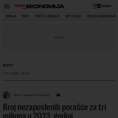
SHOP
SRBIJA
SVET
PRIČE I ANALIZE
SPECIJALI
PRESS AKADEMIJA
SVET
17.01.2023.
15:03
Autor: Nevena Petaković
Broj nezaposlenih porašće za tri
miliona u 2023. godini