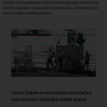
Takođe, sa cenama koje rastu brže od zaarada, radnici će se
suočiti sa padom raspoloživih prihoda, čak i kada mogu da
zadrže svoje sadašnje poslove.