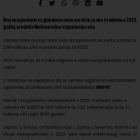
Broj nezaposlenih na globalnom nivou porašće za oko tri miliona u 2023.
godini, predviđa Međunarodna organizacija rada.
Ukoliko dođe do tog rasta broj nezaposlenih na svetu iznosio bi
208 miliona, piše u projekcijama za 2023.
MOR navodi da ta brojka odgovara stopi nezaposlenosti od 5,8
odsto.
U izveštaju se naglašava da je, uprkos negativnim ekonomskim
izgledima, projektovani rast nezaposlenosti
umeren
.
Iako je broj globalno nezaposlenih u 2022. značajno opao u
odnosu na 2020 (na 205 miliona sa 235 miliona) ipak je za 13
miliona viši nego 2019. godine.
Jedino u Evropi, Centralnoj Aziji i Južnoj i Severnoj Americi su
stope nezaposlenosti u 2022. pale ispod pretkriznog nivoa. U