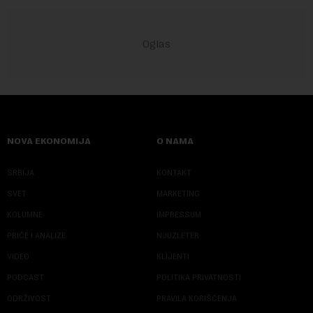
NOVA EKONOMIJA
O NAMA
SRBIJA
KONTAKT
SVET
MARKETING
KOLUMNE
IMPRESSUM
PRIČE I ANALIZE
NJUZLETER
VIDEO
KLIJENTI
PODCAST
POLITIKA PRIVATNOSTI
ODRŽIVOST
PRAVILA KORIŠĆENJA