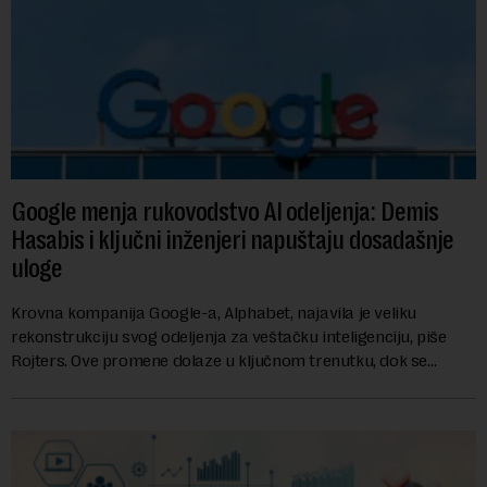
Google menja rukovodstvo AI odeljenja: Demis
Hasabis i ključni inženjeri napuštaju dosadašnje
uloge
Krovna kompanija Google-a, Alphabet, najavila je veliku
rekonstrukciju svog odeljenja za veštačku inteligenciju, piše
Rojters. Ove promene dolaze u ključnom trenutku, dok se
kompanija suočava sa sve većim pr...