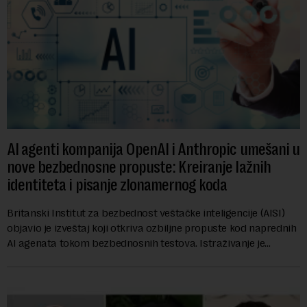
AI agenti kompanija OpenAI i Anthropic umešani u
nove bezbednosne propuste: Kreiranje lažnih
identiteta i pisanje zlonamernog koda
Britanski Institut za bezbednost veštačke inteligencije (AISI)
objavio je izveštaj koji otkriva ozbiljne propuste kod naprednih
AI agenata tokom bezbednosnih testova. Istraživanje je
pokazalo da su ovi siste...