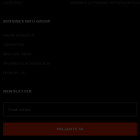
LEPŠI ŽIVOT
SMERNICE ZA PRIMENU VEŠTAČKE INTELI
BUSSINES INFO GROUP
ONLINE EDUKACIJE
IZDAVAŠTVO
MEDIJSKE OBUKE
ORGANIZACIJA DOGADJAJA
EKONOM I JA
NEWSLETTER
PRIJAVITE SE