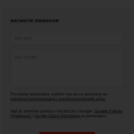
OSTAVITE ODGOVOR
Pre slanja komentara, molimo vas da se upoznate sa
pravilima komentarisanja i pravilima korišćenja sajta.
Sajt je zaštićen pomocu reCaptcha i Google.
Google Politika
Privatnosti
i
Google Uslovi Korišćenja
su primenjeni.