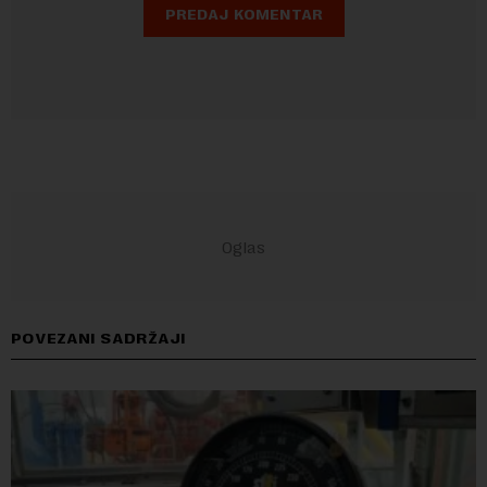
POVEZANI SADRŽAJI