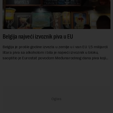
Belgija najveći izvoznik piva u EU
Belgija je prošle godine izvezla u zemlje u i van EU 1,5 milijardi
litara piva sa alkoholom i bila je najveći izvoznik u bloku,
saopštio je Eurostat povodom Međunarodnog dana piva koji
se obeležava danas. ...