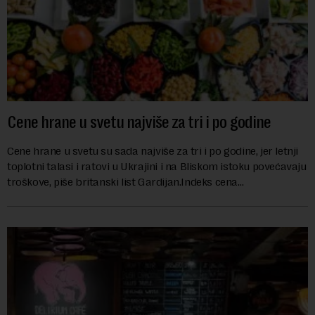
Cene hrane u svetu najviše za tri i po godine
Cene hrane u svetu su sada najviše za tri i po godine, jer letnji
toplotni talasi i ratovi u Ukrajini i na Bliskom istoku povećavaju
troškove, piše britanski list Gardijan.Indeks cena
prehrambenih proiz...