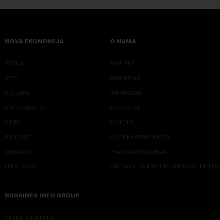
NOVA EKONOMIJA
O NAMA
SRBIJA
KONTAKT
SVET
MARKETING
KOLUMNE
IMPRESSUM
PRIČE I ANALIZE
NJUZLETER
VIDEO
KLIJENTI
PODCAST
POLITIKA PRIVATNOSTI
ODRŽIVOST
PRAVILA KORIŠĆENJA
LEPŠI ŽIVOT
SMERNICE ZA PRIMENU VEŠTAČKE INTELI
BUSSINES INFO GROUP
ONLINE EDUKACIJE