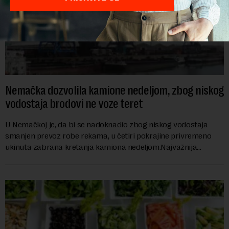
Nemačka dozvolila kamione nedeljom, zbog niskog
vodostaja brodovi ne voze teret
U Nemačkoj je, da bi se nadoknadio zbog niskog vodostaja
smanjen prevoz robe rekama, u četiri pokrajine privremeno
ukinuta zabrana kretanja kamiona nedeljom.Najvažnija
nemačka reka Rajna ima najniži vodo...