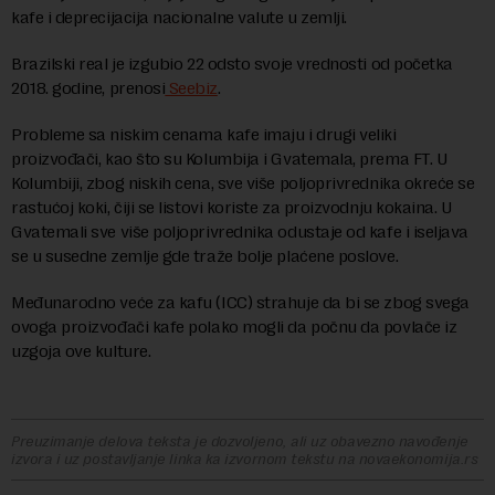
kafe i deprecijacija nacionalne valute u zemlji.
Brazilski real je izgubio 22 odsto svoje vrednosti od početka
2018. godine, prenosi
Seebiz
.
Probleme sa niskim cenama kafe imaju i drugi veliki
proizvođači, kao što su Kolumbija i Gvatemala, prema FT. U
Kolumbiji, zbog niskih cena, sve više poljoprivrednika okreće se
rastućoj koki, čiji se listovi koriste za proizvodnju kokaina. U
Gvatemali sve više poljoprivrednika odustaje od kafe i iseljava
se u susedne zemlje gde traže bolje plaćene poslove.
Međunarodno veće za kafu (ICC) strahuje da bi se zbog svega
ovoga proizvođači kafe polako mogli da počnu da povlače iz
uzgoja ove kulture.
Preuzimanje delova teksta je dozvoljeno, ali uz obavezno navođenje
izvora i uz postavljanje linka ka izvornom tekstu na novaekonomija.rs