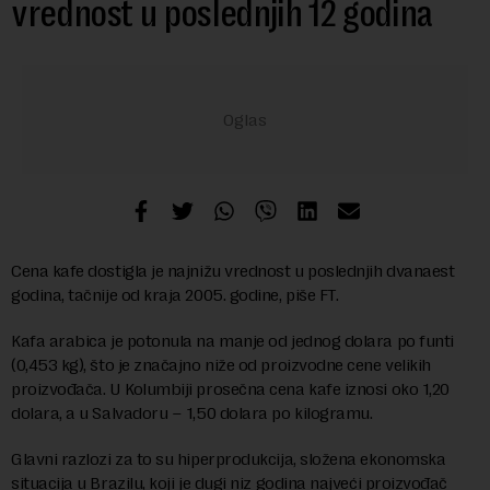
vrednost u poslednjih 12 godina
Cena kafe dostigla je najnižu vrednost u poslednjih dvanaest
godina, tačnije od kraja 2005. godine, piše FT.
Kafa arabica je potonula na manje od jednog dolara po funti
(0,453 kg), što je značajno niže od proizvodne cene velikih
proizvođača. U Kolumbiji prosečna cena kafe iznosi oko 1,20
dolara, a u Salvadoru – 1,50 dolara po kilogramu.
Glavni razlozi za to su hiperprodukcija, složena ekonomska
situacija u Brazilu, koji je dugi niz godina najveći proizvođač