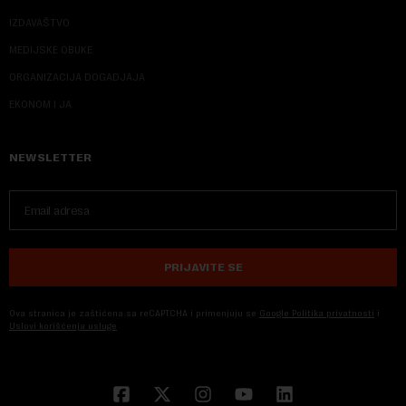
IZDAVAŠTVO
MEDIJSKE OBUKE
ORGANIZACIJA DOGADJAJA
EKONOM I JA
NEWSLETTER
PRIJAVITE SE
Ova stranica je zaštićena sa reCAPTCHA i primenjuju se
Google Politika privatnosti
i
Uslovi korišćenja usluge