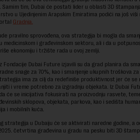
 Samim tim, Dubai će postati lider u oblasti 3D štampanja
rstvo u Ujedinjenim Arapskim Emiratima podići na još viši 
ortal
Gradnja.
ude pravilno sprovođena, ova strategija bi mogla da smanj
u medicinskom i građevinskom sektoru, ali i da u potpunos
iše ekonomiju i tržište rada u ovoj zemlji.
z Fondacije Dubai Future izjavili su da grad planira da sma
radne snage za 70%, kao i smanjenje ukupnih troškova z
trategija ima za cilj da redefiniše produktivnost jer će se 
njiti i vreme potrebno za izgradnju objekata. Iz Dubai Fut
a će se inicijativa fokusirati na proizvodnju rasvete, teme
đevinskih sklopova, objekata, parkova, kao i sedišta huma
ja i mobilnih kuća.
ng strategija u Dubaiju će se aktivirati naredne godine, a 
2025. četvrtina građevina u gradu na pesku biti 3D štamp