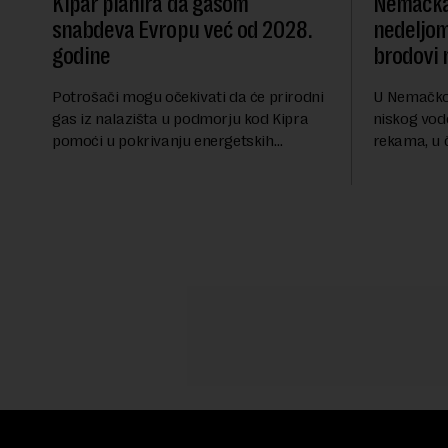
Kipar planira da gasom
Nemačka 
snabdeva Evropu već od 2028.
nedeljom
godine
brodovi 
Potrošači mogu očekivati da će prirodni
U Nemačkoj
gas iz nalazišta u podmorju kod Kipra
niskog vod
pomoći u pokrivanju energetskih
rekama, u 
potreba Evrope već od marta 2028.
ukinuta za
godine, izjavio je ministar energetike te
nedeljom.N
ostrvske zemlje Ma...
ima najniži 