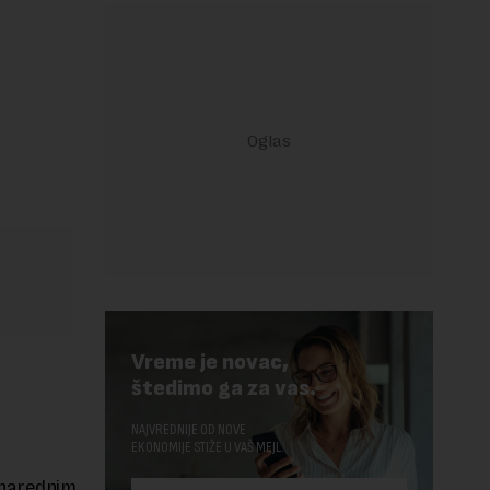
Vreme je novac,
štedimo ga za vas.
NAJVREDNIJE OD NOVE
EKONOMIJE STIŽE U VAŠ MEJL.
 narednim