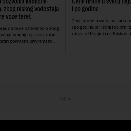
dozvolila kamione
Cene hrane u svetu najvi
, zbog niskog vodostaja
i po godine
ne voze teret
Cene hrane u svetu su sada naj
i po godine, jer letnji toplotni t
 je, da bi se nadoknadio zbog
ratovi u Ukrajini i na Bliskom 
ostaja smanjen prevoz robe
povećavaju troškove, piše brit
četiri pokrajine privremeno
Gardijan.Indeks cena prehra
brana kretanja kamiona
proiz...
ajvažnija nemačka reka Rajna
vodo...