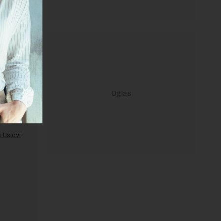
ravilima
 Uslovi