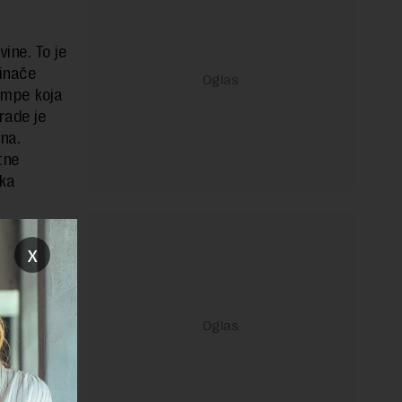
ine. To je
 inače
ampe koja
rade je
na.
tne
ka
x
janje linka