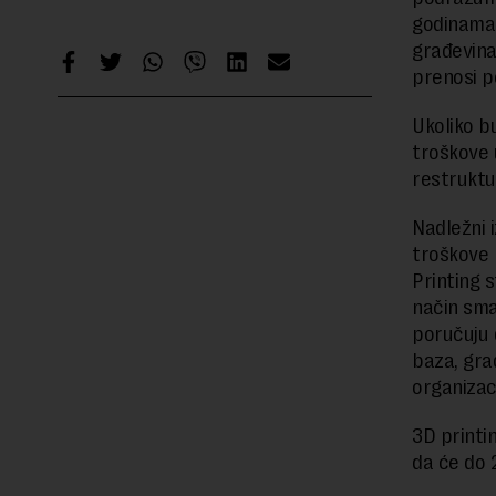
godinama.
građevina
prenosi p
Ukoliko b
troškove 
restruktur
Nadležni i
troškove 
Printing s
način sma
poručuju d
baza, gra
organizaci
3D printi
da će do 