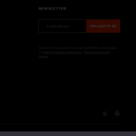
NEWSLETTER
PRIJAVITE SE
Ova stranica je zaštićena sa reCAPTCHA i primenjuju
se
Google Politika privatnosti
i
Uslovi korišćenja
usluge