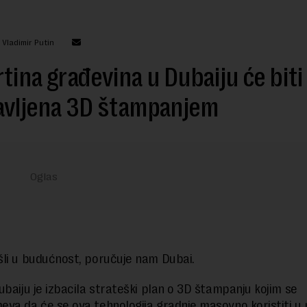
 Vladimir Putin
tina građevina u Dubaiju će biti
avljena 3D štampanjem
li u budućnost, poručuje nam Dubai.
ubaiju je izbacila strateški plan o 3D štampanju kojim se
va da će se ova tehnologija gradnje masovno koristiti u