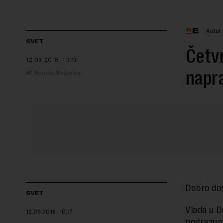
Autor:
SVET
Četvr
12.09.2018.
10:17
napr
Branka Malenica
Dobro doš
SVET
Vlada u D
12.09.2018.
10:17
podrazume