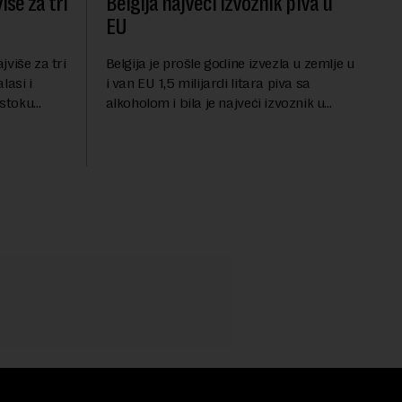
še za tri
Belgija najveći izvoznik piva u
EU
više za tri
Belgija je prošle godine izvezla u zemlje u
alasi i
i van EU 1,5 milijardi litara piva sa
istoku
alkoholom i bila je najveći izvoznik u
anski list
bloku, saopštio je Eurostat povodom
mbenih
Međunarodnog dana piva koji se
obeležava danas. ...