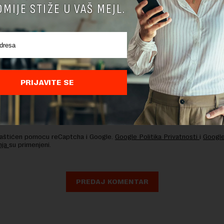
MIJE STIŽE U VAŠ MEJL.
PRIJAVITE SE
nja komentara, molimo vas da se upoznate sa
pravilima komentarisanja i p
ja sajta.
 zaštićen pomocu reCaptcha i Google.
Google Politika Privatnosti
i
Google
nja
su primenjeni.