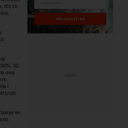
, što će
nivo,
PRIJAVITE SE
i
ti
nji
a 90%. 3D
na ovaj
ure
lja i
nitarnih
očekuje se
ano.