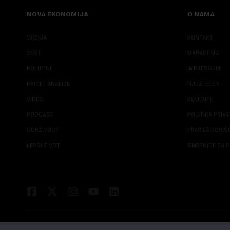
NOVA EKONOMIJA
O NAMA
SRBIJA
KONTAKT
SVET
MARKETING
KOLUMNE
IMPRESSUM
PRIČE I ANALIZE
NJUZLETER
VIDEO
KLIJENTI
PODCAST
POLITIKA PRIV
ODRŽIVOST
PRAVILA KORI
LEPŠI ŽIVOT
SMERNICE ZA P