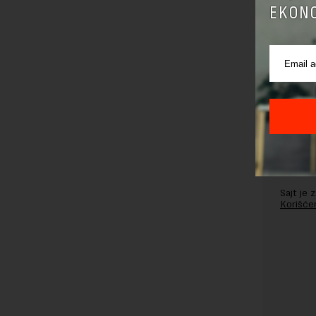
EKONO
Pre sla
korišćen
Sajt je
Korišće