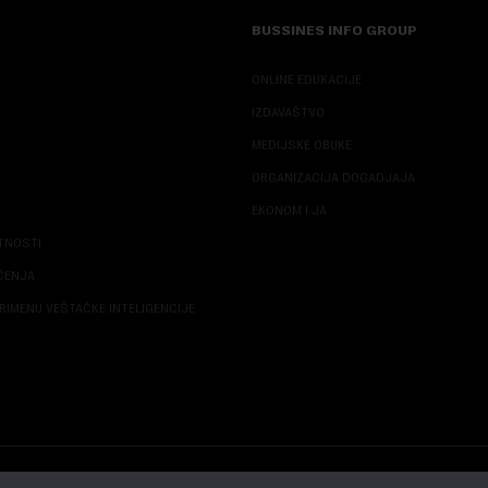
BUSSINES INFO GROUP
ONLINE EDUKACIJE
IZDAVAŠTVO
MEDIJSKE OBUKE
ORGANIZACIJA DOGADJAJA
EKONOM I JA
ATNOSTI
ŠĆENJA
RIMENU VEŠTAČKE INTELIGENCIJE
© 2026 NOVA EKONOMIJA | SVA PRAVA ZADŽANA | DEVELOPED BY
CUBES