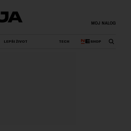
MOJ NALOG
SHOP
LEPŠI ŽIVOT
TECH