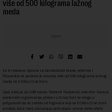
više od 500 kilograma lažnog
meda
Za tri meseca Uprava za bezbednost hrane, veterinu i
fitosanitarne poslove je oduzela više od 500 kilograma lažnog
meda na tržištu Crne Gore.
Ipak, kako je za CdM kazao Vladimir Radulović, sekretar Saveza
pčelarskih organizacija, pčelari u Crnoj Gori ne mogu u
potpunosti da se zaštite od trgovaca koji na tržištu Crne Gore
prodaju lažni med, obmanjuju potrošače i prave veliku štetu