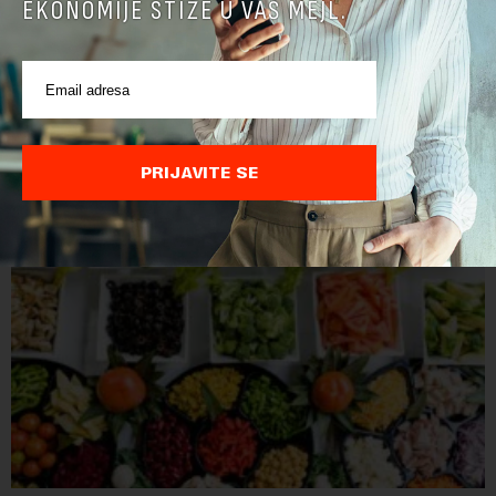
EKONOMIJE STIŽE U VAŠ MEJL.
Nemačka dozvolila kamione nedeljom, zbog niskog
vodostaja brodovi ne voze teret
U Nemačkoj je, da bi se nadoknadio zbog niskog vodostaja
smanjen prevoz robe rekama, u četiri pokrajine privremeno
ukinuta zabrana kretanja kamiona nedeljom.Najvažnija
PRIJAVITE SE
nemačka reka Rajna ima najniži vodo...