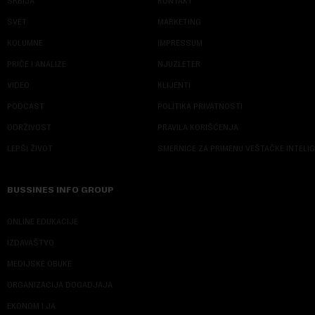
SRBIJA
KONTAKT
SVET
MARKETING
KOLUMNE
IMPRESSUM
PRIČE I ANALIZE
NJUZLETER
VIDEO
KLIJENTI
PODCAST
POLITIKA PRIVATNOSTI
ODRŽIVOST
PRAVILA KORIŠĆENJA
LEPŠI ŽIVOT
SMERNICE ZA PRIMENU VEŠTAČKE INTELI
BUSSINES INFO GROUP
ONLINE EDUKACIJE
IZDAVAŠTVO
MEDIJSKE OBUKE
ORGANIZACIJA DOGADJAJA
EKONOM I JA