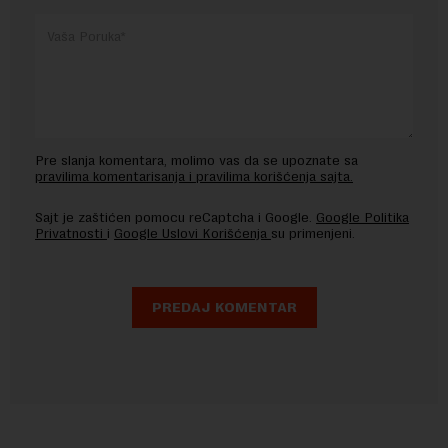
Pre slanja komentara, molimo vas da se upoznate sa
pravilima komentarisanja i pravilima korišćenja sajta.
Sajt je zaštićen pomocu reCaptcha i Google.
Google Politika
Privatnosti
i
Google Uslovi Korišćenja
su primenjeni.