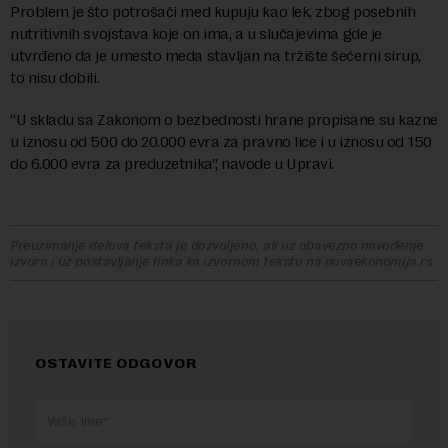
Problem je što potrošači med kupuju kao lek, zbog posebnih
nutritivnih svojstava koje on ima, a u slučajevima gde je
utvrđeno da je umesto meda stavljan na tržište šećerni sirup,
to nisu dobili.
“U skladu sa Zakonom o bezbednosti hrane propisane su kazne
u iznosu od 500 do 20.000 evra za pravno lice i u iznosu od 150
do 6.000 evra za preduzetnika”, navode u Upravi.
Preuzimanje delova teksta je dozvoljeno, ali uz obavezno navođenje
izvora i uz postavljanje linka ka izvornom tekstu na novaekonomija.rs
OSTAVITE ODGOVOR