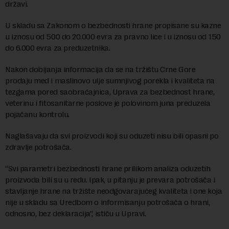
državi.
U skladu sa Zakonom o bezbednosti hrane propisane su kazne
u iznosu od 500 do 20.000 evra za pravno lice i u iznosu od 150
do 6.000 evra za preduzetnika.
Nakon dobijanja informacija da se na tržištu Crne Gore
prodaju med i maslinovo ulje sumnjivog porekla i kvaliteta na
tezgama pored saobraćajnica, Uprava za bezbednost hrane,
veterinu i fitosanitarne poslove je polovinom juna preduzela
pojačanu kontrolu.
Naglašavaju da svi proizvodi koji su oduzeti nisu bili opasni po
zdravlje potrošača.
“Svi parametri bezbednosti hrane prilikom analiza oduzetih
proizvoda bili su u redu. Ipak, u pitanju je prevara potrošača i
stavljanje hrane na tržište neodgovarajućeg kvaliteta i one koja
nije u skladu sa Uredbom o informisanju potrošača o hrani,
odnosno, bez deklaracija”, ističu u Upravi.