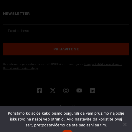
NEWSLETTER
PRIJAVITE SE
Ova stranica je zaštićena sa reCAPTCHA i primenjuju se
Google Politika privatnosti
i
Uslovi korišćenja usluge
Koristimo kolačiće kako bismo osigurali da vam pružimo najbolje
iskustvo na našoj veb stranici. Ako nastavite da koristite ovaj
sajt, pretpostavićemo da ste saglasni sa tim.
© 2026 NOVA EKONOMIJA | SVA PRAVA ZADŽANA | DEVELOPED BY
CUBES