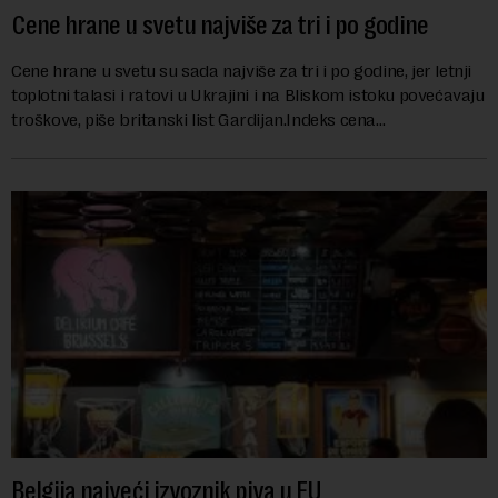
Cene hrane u svetu najviše za tri i po godine
Cene hrane u svetu su sada najviše za tri i po godine, jer letnji
toplotni talasi i ratovi u Ukrajini i na Bliskom istoku povećavaju
troškove, piše britanski list Gardijan.Indeks cena
prehrambenih proiz...
Belgija najveći izvoznik piva u EU