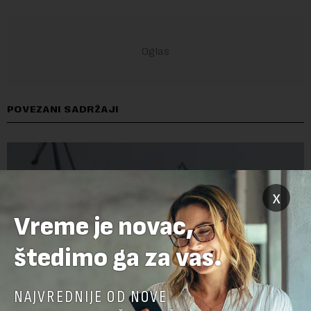
POVEZANI SADRŽAJI
x
Vreme je novac,
štedimo ga za vas.
NAJVREDNIJE OD NOVE