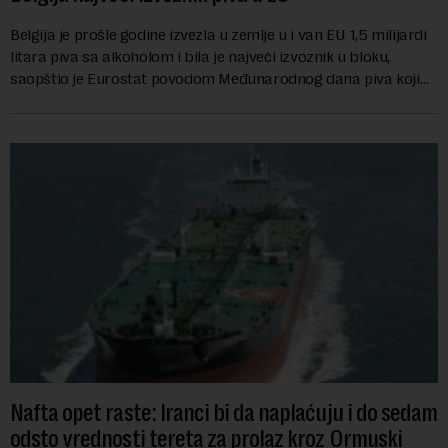
Belgija je prošle godine izvezla u zemlje u i van EU 1,5 milijardi
litara piva sa alkoholom i bila je najveći izvoznik u bloku,
saopštio je Eurostat povodom Međunarodnog dana piva koji
se obeležava danas. ...
Nafta opet raste: Iranci bi da naplaćuju i do sedam
odsto vrednosti tereta za prolaz kroz Ormuski