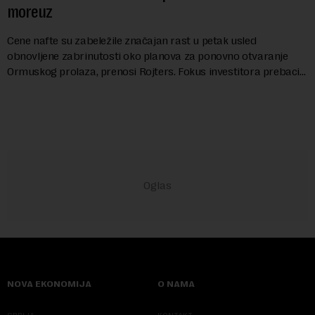
moreuz
Cene nafte su zabeležile značajan rast u petak usled
obnovljene zabrinutosti oko planova za ponovno otvaranje
Ormuskog prolaza, prenosi Rojters. Fokus investitora prebacio
se na predloge Irana i Omana koji b...
NOVA EKONOMIJA
O NAMA