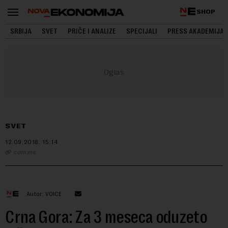
SHOP
SRBIJA
SVET
PRIČE I ANALIZE
SPECIJALI
PRESS AKADEMIJA
SVET
12.09.2018.
15:14
cdm.me
Autor: VOICE
Crna Gora: Za 3 meseca oduzeto