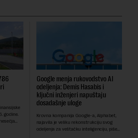
 786
Google menja rukovodstvo AI
ri
odeljenja: Demis Hasabis i
ključni inženjeri napuštaju
dosadašnje uloge
inansijske
6. godine.
Krovna kompanija Google-a, Alphabet,
mesečja
najavila je veliku rekonstrukciju svog
vanja u
odeljenja za veštačku inteligenciju, piše
ih dolara.
Rojters. Ove promene dolaze u ključnom