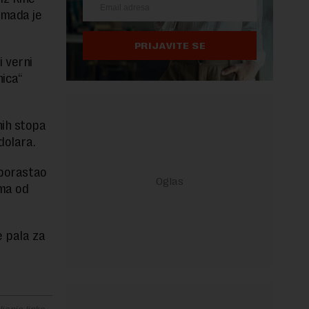
 mada je
PRIJAVITE SE
i verni
ica“
nih stopa
dolara.
 porastao
uma od
e pala za