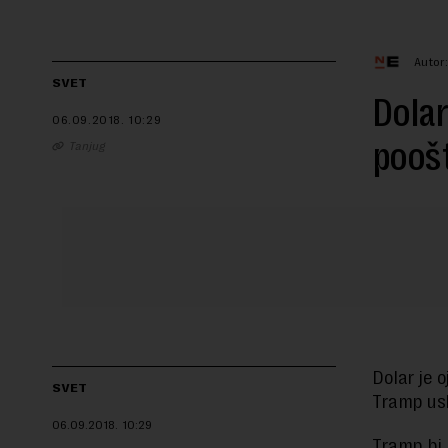
Autor
SVET
Dolar
06.09.2018.
10:29
poošt
Tanjug
Dolar je 
SVET
Tramp usk
06.09.2018.
10:29
Tramp bi 