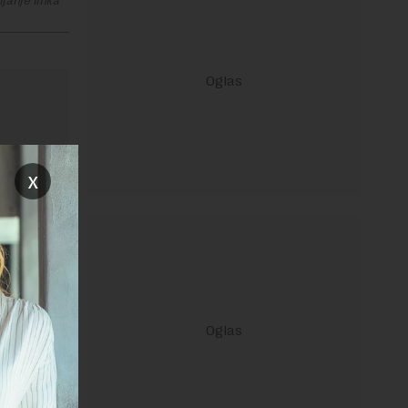
janje linka
x
ravilima
 Uslovi