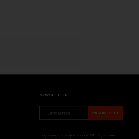
trenutku, dok se kompanija suočava sa
sve većim pr...
NEWSLETTER
PRIJAVITE SE
Ova stranica je zaštićena sa reCAPTCHA i primenjuju