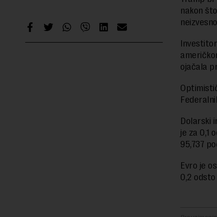
nakon što
neizvesno
Investitor
američkom
ojačala p
Optimisti
Federalnih
Dolarski 
je za 0,1
95,737 p
Evro je os
0,2 odsto