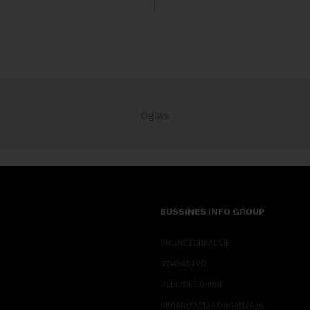
Rezultatima su...
stitora prebacio se na
ana i Omana koji b...
BUSSINES INFO GROUP
ONLINE EDUKACIJE
IZDAVAŠTVO
MEDIJSKE OBUKE
ORGANIZACIJA DOGADJAJA