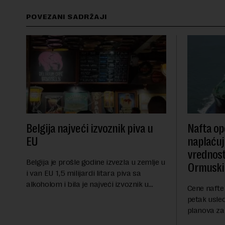
POVEZANI SADRŽAJI
Belgija najveći izvoznik piva u
Nafta ope
EU
naplaćuj
vrednost
Belgija je prošle godine izvezla u zemlje u
Ormuski
i van EU 1,5 milijardi litara piva sa
alkoholom i bila je najveći izvoznik u
Cene nafte 
bloku, saopštio je Eurostat povodom
petak usle
Međunarodnog dana piva koji se
planova za
obeležava danas. ...
Ormuskog p