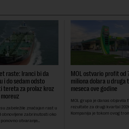
t raste: Iranci bi da
MOL ostvario profit od
u i do sedam odsto
miliona dolara u druga t
i tereta za prolaz kroz
meseca ove godine
 moreuz
MOL grupa je danas objavila f
rezultate za drugi kvartal 202
su zabeležile značajan rast u
Kompanija je tokom ovog tro
d obnovljene zabrinutosti oko
ostvarila dobit nakon oporezi
 ponovno otvaranje
iznosu od 786 miliona američk
rolaza, prenosi Rojters.