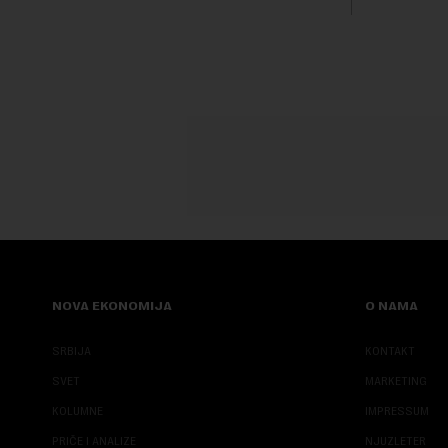
Fokus inve
predloge Ir
NOVA EKONOMIJA
O NAMA
SRBIJA
KONTAKT
SVET
MARKETING
KOLUMNE
IMPRESSUM
PRIČE I ANALIZE
NJUZLETER