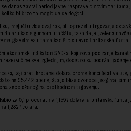
 se danas završi period javne rasprave o novim tarifama,
 koliko bi brzo to moglo da se dogodi.
i su, imajući u vidu ovaj rok, bili oprezni u trgovanju ostavš
 dolaru kao sigurnom utočištu, tako da je „zelena novčan
rema glavnim valutama kao što su evro i britanska funta.
čni ekonomski indikatori SAD-a, koji novo podizanje kamat
 rezervi čine sve izglednijim, dodatno su podržali jačanje 
indeks, koji prati kretanje dolara prema korpi šest valuta,
 odsto na 95,442 poena, što je blizu dvonedeljnog maksim
oena zabeleženog na prethodnom trgovanju.
labio za 0,1 procenat na 1,1597 dolara, a britanska funta j
 na 1,2827 dolara.