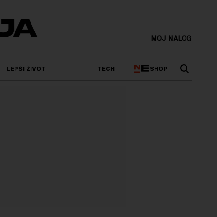
MOJ NALOG
SHOP
LEPŠI ŽIVOT
TECH