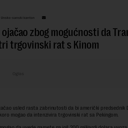
: Unsko-sanski kanton
 ojačao zbog mogućnosti da Tr
ri trgovinski rat s Kinom
ojačao usled rasta zabrinutosti da bi američki predsednik
oro mogao da intenzivira trgovinski rat sa Pekingom.
mogao da uvede namete na još 200 milijardi dolara uvoza 