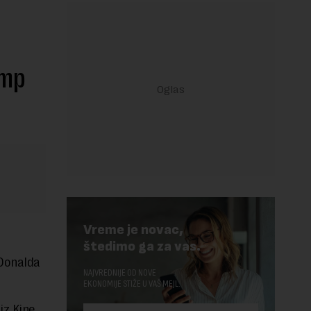
amp
Vreme je novac,
štedimo ga za vas.
 Donalda
NAJVREDNIJE OD NOVE
EKONOMIJE STIŽE U VAŠ MEJL.
iz Kine