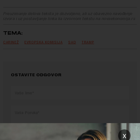
Preuzimanje delova teksta je dozvoljeno, ali uz obavezno navođenje
izvora i uz postavljanje linka ka izvornom tekstu na novaekonomija.rs
TEMA:
CARINEŽ
EVROPSKA KOMISIJA
SAD
TRAMP
OSTAVITE ODGOVOR
x