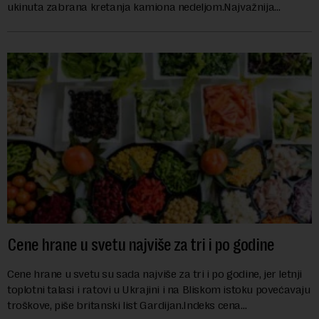
ukinuta zabrana kretanja kamiona nedeljom.Najvažnija
nemačka reka Rajna ima najniži vodo...
Cene hrane u svetu najviše za tri i po godine
Cene hrane u svetu su sada najviše za tri i po godine, jer letnji
toplotni talasi i ratovi u Ukrajini i na Bliskom istoku povećavaju
troškove, piše britanski list Gardijan.Indeks cena