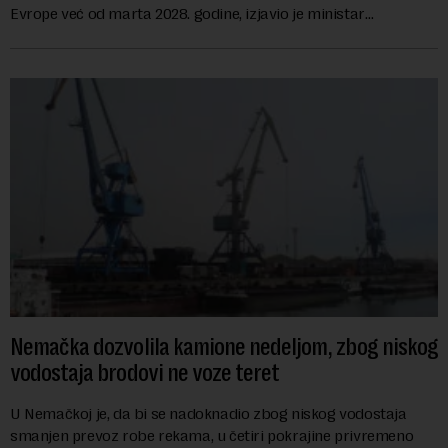
Evrope već od marta 2028. godine, izjavio je ministar
energetike te ostrvske zemlje Ma...
Nemačka dozvolila kamione nedeljom, zbog niskog
vodostaja brodovi ne voze teret
U Nemačkoj je, da bi se nadoknadio zbog niskog vodostaja
smanjen prevoz robe rekama, u četiri pokrajine privremeno