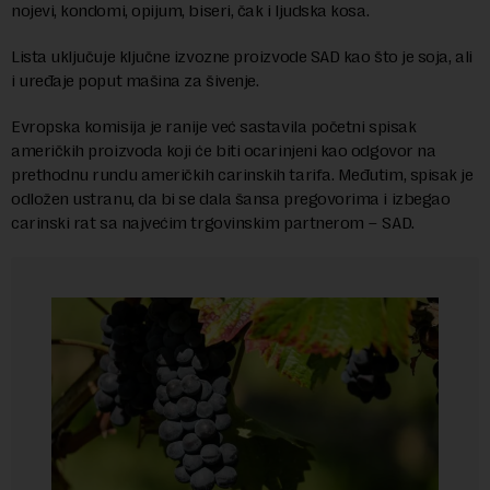
nojevi, kondomi, opijum, biseri, čak i ljudska kosa.
Lista uključuje ključne izvozne proizvode SAD kao što je soja, ali
i uređaje poput mašina za šivenje.
Evropska komisija je ranije već sastavila početni spisak
američkih proizvoda koji će biti ocarinjeni kao odgovor na
prethodnu rundu američkih carinskih tarifa. Međutim, spisak je
odložen ustranu, da bi se dala šansa pregovorima i izbegao
carinski rat sa najvećim trgovinskim partnerom – SAD.