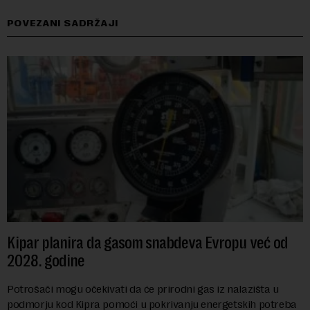
POVEZANI SADRŽAJI
Kipar planira da gasom snabdeva Evropu već od
2028. godine
Potrošači mogu očekivati da će prirodni gas iz nalazišta u
podmorju kod Kipra pomoći u pokrivanju energetskih potreba