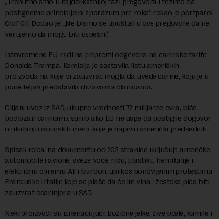
„Trenutno smo u najdelikatnijoj fazi pregovora i težimo da
postignemo principijelni sporazum pre roka“, rekao je portparol
Olof Gil. Dodao je: „Ne bismo se upuštali u ove pregovore da ne
verujemo da mogu biti uspešni“.
Istovremeno EU radi na pripremi odgovora na carinske tarife
Donalda Trampa. Komisija je sastavila listu američkih
proizvoda na koje bi zauzvrat mogla da uvede carine, koju je u
ponedeljak predstavila državama članicama.
Ciljani uvoz iz SAD, ukupne vrednosti 72 milijarde evra, biće
podložan carinama samo ako EU ne uspe da postigne dogovor
o ukidanju carinskih mera koje je najavio američki predsednik.
Spisak roba, na dokumentu od 202 stranice uključuje američke
automobile i avione, sveže voće, ribu, plastiku, hemikalije i
električnu opremu. Ali i burbon, uprkos ponovljenim protestima
Francuske i Italije koje se plaše da će im vina i žestoka pića biti
zauzvrat ocarinjena u SAD.
Neki proizvodi su iznenađujući: božićne jelke, žive pčele, kamile i