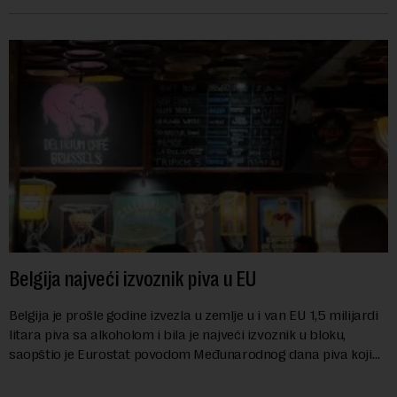
prehrambenih proiz...
Belgija najveći izvoznik piva u EU
Belgija je prošle godine izvezla u zemlje u i van EU 1,5 milijardi
litara piva sa alkoholom i bila je najveći izvoznik u bloku,
saopštio je Eurostat povodom Međunarodnog dana piva koji
se obeležava danas. ...