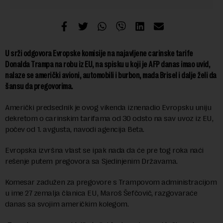
U srži odgovora Evropske komisije na najavljene carinske tarife
Donalda Trampa na robu iz EU, na spisku u koji je AFP danas imao uvid,
nalaze se američki avioni, automobili i burbon, mada Brisel i dalje želi da
šansu da pregovorima.
Američki predsednik je ovog vikenda iznenadio Evropsku uniju
dekretom o carinskim tarifama od 30 odsto na sav uvoz iz EU,
počev od 1. avgusta, navodi agencija Beta.
Evropska izvršna vlast se ipak nada da će pre tog roka naći
rešenje putem pregovora sa Sjedinjenim Državama.
Komesar zadužen za pregovore s Trampovom administracijom
u ime 27 zemalja članica EU, Maroš Šefčovič, razgovaraće
danas sa svojim američkim kolegom.