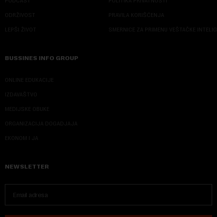
PODCAST
POLITIKA PRIVATNOSTI
ODRŽIVOST
PRAVILA KORIŠĆENJA
LEPŠI ŽIVOT
SMERNICE ZA PRIMENU VEŠTAČKE INTELI
BUSSINES INFO GROUP
ONLINE EDUKACIJE
IZDAVAŠTVO
MEDIJSKE OBUKE
ORGANIZACIJA DOGADJAJA
EKONOM I JA
NEWSLETTER