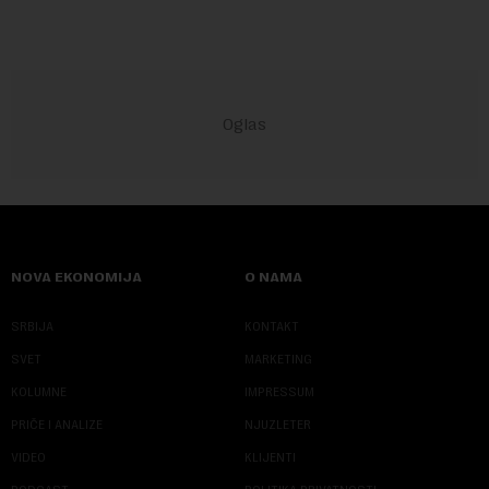
NOVA EKONOMIJA
O NAMA
SRBIJA
KONTAKT
SVET
MARKETING
KOLUMNE
IMPRESSUM
PRIČE I ANALIZE
NJUZLETER
VIDEO
KLIJENTI