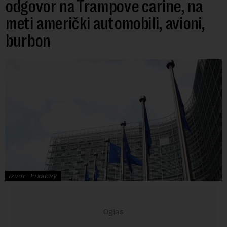
odgovor na Trampove carine, na
meti američki automobili, avioni,
burbon
Izvor: Pixabay