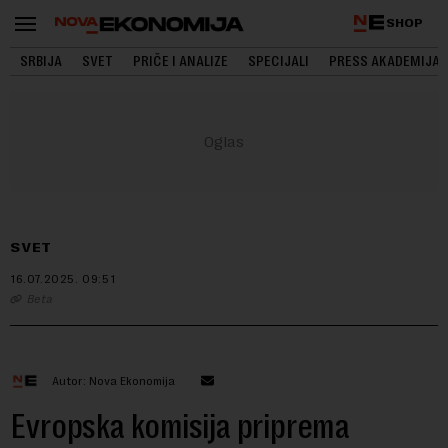
SHOP
SRBIJA
SVET
PRIČE I ANALIZE
SPECIJALI
PRESS AKADEMIJA
SVET
16.07.2025.
09:51
Beta
Autor: Nova Ekonomija
Evropska komisija priprema