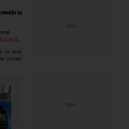
tomobila sa
manje
Reuters
.
to za nove
se dodaje,