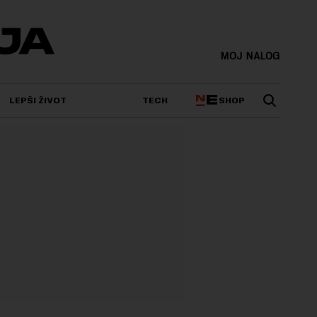
MOJ NALOG
SHOP
LEPŠI ŽIVOT
TECH