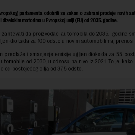
Evropskog parlamenta odobrili su zakon o zabrani prodaje novih au
i dizelskim motorima u Evropskoj uniji (EU) od 2035. godine.
́e zahtevati da proizvođači automobila do 2035. godine s
gljen-dioksida za 100 odsto u novim automobilima, prenosi
n predlaže i smanjenje emisije ugljen dioksida za 55 pos
utomobile od 2030, u odnosu na nivo iz 2021. To je, kako 
e od postojećeg cilja od 37,5 odsto.