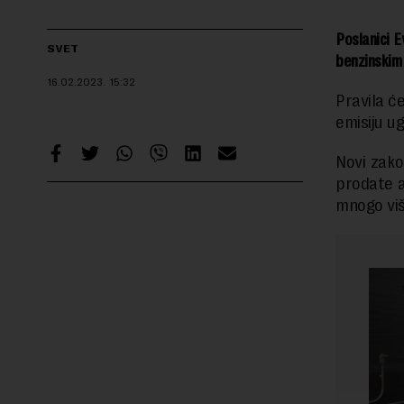
Poslanici 
SVET
benzinskim 
16.02.2023.
15:32
Pravila c
emisiju u
Novi zako
prodate a
mnogo viš