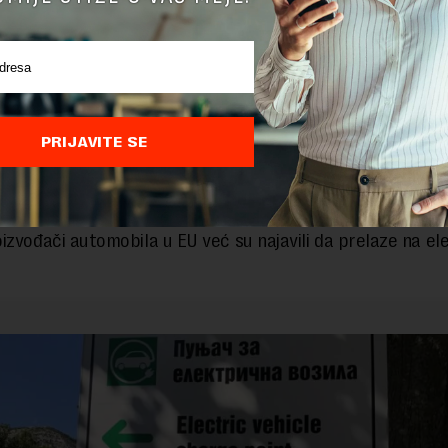
 EU-a postigle su sporazum sa zastupnicima u E
tu u oktobru prošle godine, ali je potrebno da formaln
pre nego što stupe na snagu. Konačno odobrenje zakona
očekuje se u martu.
PRIJAVITE SE
akon 2035. građani EU će moći da kupuju polovna vozila sa
im sagorevanjem, koja kao pogon koriste benzin i dizel.
izvođači automobila u EU već su najavili da prelaze na el