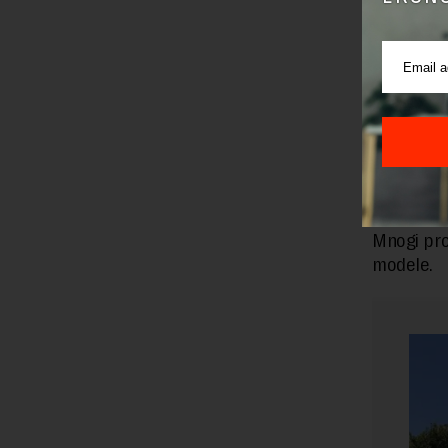
Članice
parlamen
pravila 
podseća, 
Ipak, i n
unutrašnj
Mnogi pro
modele.