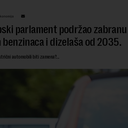
ekonomija
pski parlament podržao zabranu
 benzinaca i dizelaša od 2035.
ktrični automobili biti zamena?...