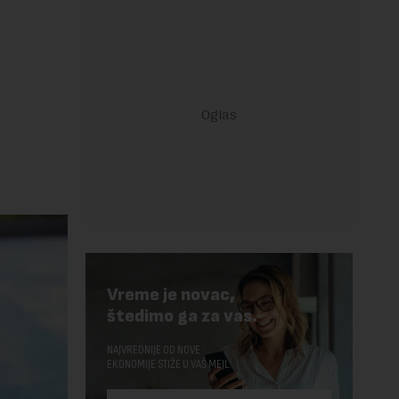
Vreme je novac,
štedimo ga za vas.
NAJVREDNIJE OD NOVE
EKONOMIJE STIŽE U VAŠ MEJL.