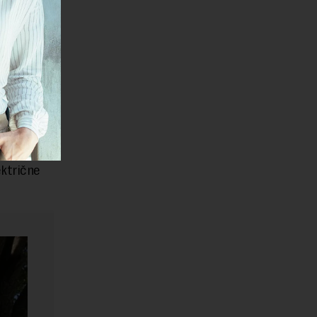
vropskom
o potvrde
, kako se
ektrične