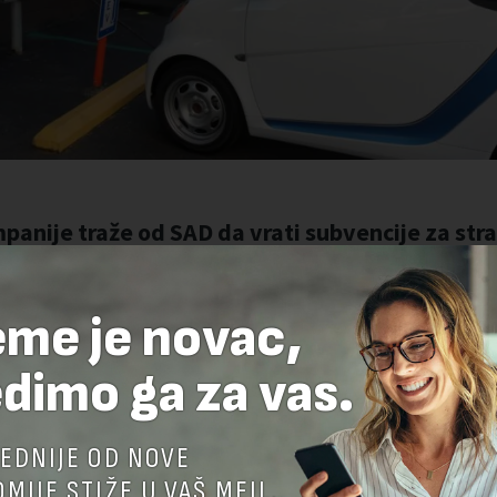
eme je novac,
dimo ga za vas.
EDNIJE OD NOVE
MIJE STIŽE U VAŠ MEJL.