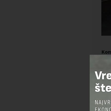
Vr
šte
NAJVR
EKONO