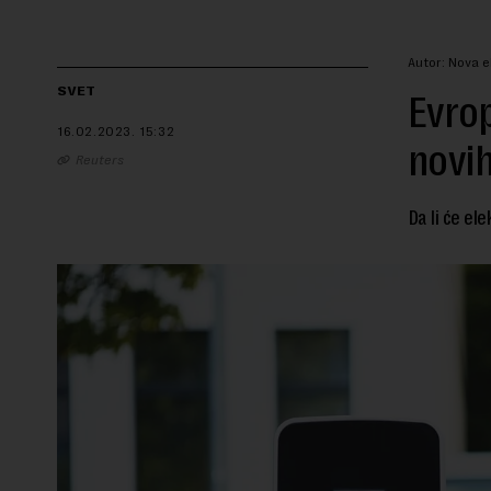
Autor: Nova 
SVET
Evro
16.02.2023.
15:32
novih
Reuters
Da li će ele