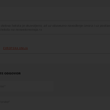
delova teksta je dozvoljeno, ali uz obavezno navođenje izvora i uz postavl
 tekstu na novaekonomija.rs
EVROPSKA UNIJA
TE ODGOVOR