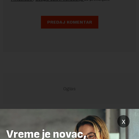
POVEZANI SADRŽAJI
x
Vreme je novac,