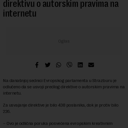
direktivu o autorskim pravima na
internetu
Na današnjoj sednici Evropskog parlamenta u Strazburu je
odlučeno da se usvoji predlog direktive o autorskim pravima na
internetu.
Za usvajanje direktive je bilo 438 poslanika, dok je protiv bilo
226.
– Ovo je odlična poruka posvećena evropskim kreativnim