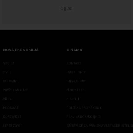
NOVA EKONOMIJA
O NAMA
SRBIJA
KONTAKT
SVET
MARKETING
KOLUMNE
IMPRESSUM
PRIČE I ANALIZE
NJUZLETER
VIDEO
KLIJENTI
PODCAST
POLITIKA PRIVATNOSTI
ODRŽIVOST
PRAVILA KORIŠĆENJA
LEPŠI ŽIVOT
SMERNICE ZA PRIMENU VEŠTAČKE INTELI