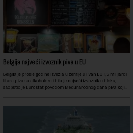
Belgija najveći izvoznik piva u EU
Belgija je prošle godine izvezla u zemlje u i van EU 1,5 milijardi
litara piva sa alkoholom i bila je najveći izvoznik u bloku,
saopštio je Eurostat povodom Međunarodnog dana piva koji
se obeležava danas. ...