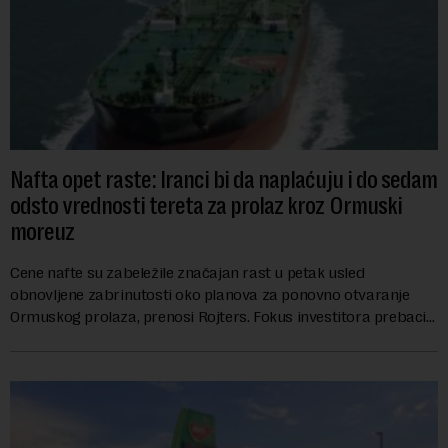
Nafta opet raste: Iranci bi da naplaćuju i do sedam
odsto vrednosti tereta za prolaz kroz Ormuski
moreuz
Cene nafte su zabeležile značajan rast u petak usled
obnovljene zabrinutosti oko planova za ponovno otvaranje
Ormuskog prolaza, prenosi Rojters. Fokus investitora prebacio
se na predloge Irana i Omana koji b...