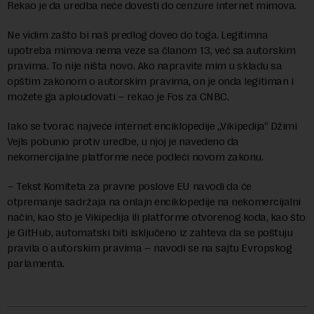
Rekao je da uredba neće dovesti do cenzure internet mimova.
Ne vidim zašto bi naš predlog doveo do toga. Legitimna
upotreba mimova nema veze sa članom 13, već sa autorskim
pravima. To nije ništa novo. Ako napravite mim u skladu sa
opštim zakonom o autorskim pravima, on je onda legitiman i
možete ga aploudovati – rekao je Fos za CNBC.
Iako se tvorac najveće internet enciklopedije „Vikipedija“ Džimi
Vejls pobunio protiv uredbe, u njoj je navedeno da
nekomercijalne platforme neće podleći novom zakonu.
– Tekst Komiteta za pravne poslove EU navodi da će
otpremanje sadržaja na onlajn enciklopedije na nekomercijalni
način, kao što je Vikipedija ili platforme otvorenog koda, kao što
je GitHub, automatski biti isključeno iz zahteva da se poštuju
pravila o autorskim pravima – navodi se na sajtu Evropskog
parlamenta.