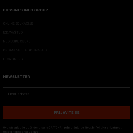
BUSSINES INFO GROUP
ONLINE EDUKACIJE
IZDAVAŠTVO
MEDIJSKE OBUKE
ORGANIZACIJA DOGADJAJA
EKONOM I JA
NEWSLETTER
PRIJAVITE SE
Ova stranica je zaštićena sa reCAPTCHA i primenjuju se
Google Politika privatnosti
i
Uslovi korišćenja usluge