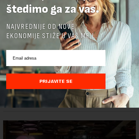
štedimo ga za vas.
NAJVREDNIJE OD NOVE
EKONOMIJE STIŽE U VAŠ MEJL.
Cene hrane u svetu najviše za tri i po godine
PRIJAVITE SE
Cene hrane u svetu su sada najviše za tri i po godine, jer letnji
toplotni talasi i ratovi u Ukrajini i na Bliskom istoku povećavaju
troškove, piše britanski list Gardijan.Indeks cena
prehrambenih proiz...