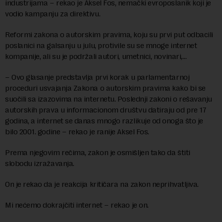
industrijama – rekao je Aksel Fos, nemački evroposlanik koji je
vodio kampanju za direktivu.
Reformi zakona o autorskim pravima, koju su prvi put odbacili
poslanici na galsanju u julu, protivile su se mnoge internet
kompanije, ali su je podržali autori, umetnici, novinari,…
– Ovo glasanje predstavlja prvi korak u parlamentarnoj
proceduri usvajanja Zakona o autorskim pravima kako bi se
suočili sa izazovima na internetu. Poslednji zakoni o rešavanju
autorskih prava u informacionom društvu datiraju od pre 17
godina, a internet se danas mnogo razlikuje od onoga što je
bilo 2001. godine – rekao je ranije Aksel Fos.
Prema njegovim rečima, zakon je osmišljen tako da štiti
slobodu izražavanja.
On je rekao da je reakcija kritičara na zakon neprihvatljiva.
Mi nećemo dokrajčiti internet – rekao je on.