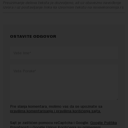
Preuzimanje delova teksta je dozvoljeno, ali uz obavezno navođenje
izvora i uz postavljanje linka ka izvornom tekstu na novaekonomija.rs
OSTAVITE ODGOVOR
Pre slanja komentara, molimo vas da se upoznate sa
pravilima komentarisanja i pravilima korišćenja sajta.
Sajt je zaštićen pomocu reCaptcha i Google.
Google Politika
Privatnosti
i
Google Uslovi Korišćenja
su primenjeni.