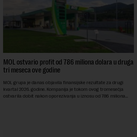
MOL ostvario profit od 786 miliona dolara u druga
tri meseca ove godine
MOL grupa je danas objavila finansijske rezultate za drugi
kvartal 2026. godine. Kompanija je tokom ovog tromesečja
ostvarila dobit nakon oporezivanja u iznosu od 786 miliona
američkih dolara. Rezultatima su...