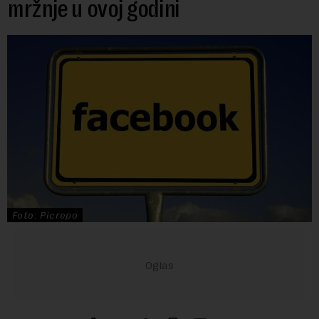
mržnje u ovoj godini
Foto: Picrepo