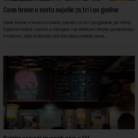
Cene hrane u svetu najviše za tri i po godine
Cene hrane u svetu su sada najviše za tri i po godine, jer letnji
toplotni talasi i ratovi u Ukrajini i na Bliskom istoku povećavaju
troškove, piše britanski list Gardijan.Indeks cena
prehrambenih proiz...