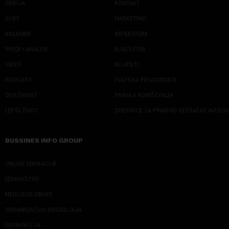
SRBIJA
KONTAKT
SVET
MARKETING
KOLUMNE
IMPRESSUM
PRIČE I ANALIZE
NJUZLETER
VIDEO
KLIJENTI
PODCAST
POLITIKA PRIVATNOSTI
ODRŽIVOST
PRAVILA KORIŠĆENJA
LEPŠI ŽIVOT
SMERNICE ZA PRIMENU VEŠTAČKE INTELI
BUSSINES INFO GROUP
ONLINE EDUKACIJE
IZDAVAŠTVO
MEDIJSKE OBUKE
ORGANIZACIJA DOGADJAJA
EKONOM I JA