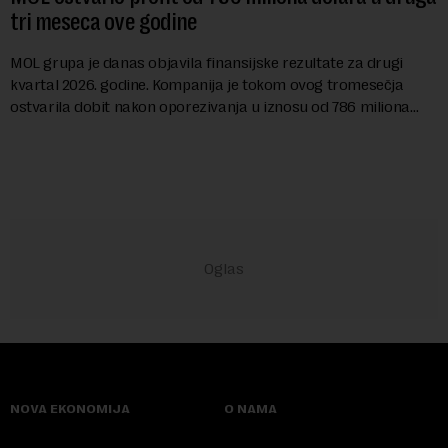
tri meseca ove godine
MOL grupa je danas objavila finansijske rezultate za drugi
kvartal 2026. godine. Kompanija je tokom ovog tromesečja
ostvarila dobit nakon oporezivanja u iznosu od 786 miliona
američkih dolara. Rezultatima su...
NOVA EKONOMIJA
O NAMA