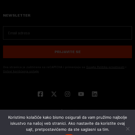
NEWSLETTER
PRIJAVITE SE
Ova stranica je zaštićena sa reCAPTCHA i primenjuju se
Google Politika privatnosti
i
Uslovi korišćenja usluge
Koristimo kolačiće kako bismo osigurali da vam pružimo najbolje
iskustvo na našoj veb stranici. Ako nastavite da koristite ovaj
sajt, pretpostavićemo da ste saglasni sa tim.
© 2026 NOVA EKONOMIJA | SVA PRAVA ZADŽANA | DEVELOPED BY
CUBES