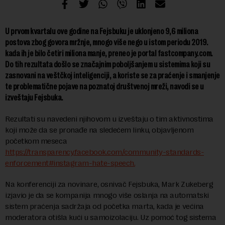
U prvom kvartalu ove godine na Fejsbuku je uklonjeno 9,6 miliona
postova zbog govora mržnje, mnogo više nego u istom periodu 2019.
kada ih je bilo četiri miliona manje, preneo je portal fastcompany.com.
Do tih rezultata došlo se značajnim poboljšanjem u sistemima koji su
zasnovani na veštčkoj inteligenciji, a koriste se za praćenje i smanjenje
te problematične pojave na poznatoj društvenoj mreži, navodi se u
izveštaju Fejsbuka.
Rezultati su navedeni njihovom u izveštaju o tim aktivnostima
koji može da se pronađe na sledećem linku, objavljenom
početkom meseca
https://transparency.facebook.com/community-standards-
enforcement#instagram-hate-speech.
Na konferenciji za novinare, osnivač Fejsbuka, Mark Zukeberg
izjavio je da se kompanija mnogo više oslanja na automatski
sistem praćenja sadržaja od početka marta, kada je većina
moderatora otišla kući u samoizolaciju. Uz pomoć tog sistema