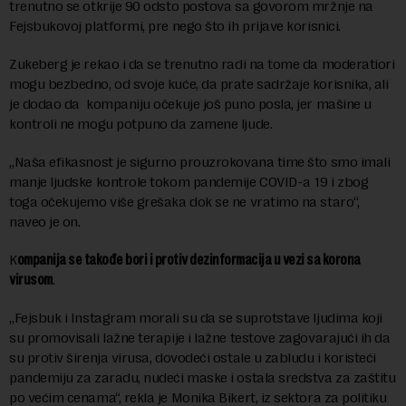
trenutno se otkrije 90 odsto postova sa govorom mržnje na
Fejsbukovoj platformi, pre nego što ih prijave korisnici.
Zukeberg je rekao i da se trenutno radi na tome da moderatiori
mogu bezbedno, od svoje kuće, da prate sadržaje korisnika, ali
je dodao da kompaniju očekuje još puno posla, jer mašine u
kontroli ne mogu potpuno da zamene ljude.
„Naša efikasnost je sigurno prouzrokovana time što smo imali
manje ljudske kontrole tokom pandemije COVID-a 19 i zbog
toga očekujemo više grešaka dok se ne vratimo na staro“,
naveo je on.
K
ompanija se takođe bori i protiv dezinformacija u vezi sa korona
virusom
.
„Fejsbuk i Instagram morali su da se suprotstave ljudima koji
su promovisali lažne terapije i lažne testove zagovarajući ih da
su protiv širenja virusa, dovodeći ostale u zabludu i koristeći
pandemiju za zaradu, nudeći maske i ostala sredstva za zaštitu
po većim cenama“, rekla je Monika Bikert, iz sektora za politiku