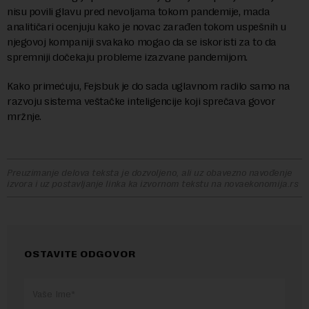
nisu povili glavu pred nevoljama tokom pandemije, mada
analitičari ocenjuju kako je novac zarađen tokom uspešnih u
njegovoj kompaniji svakako mogao da se iskoristi za to da
spremniji dočekaju probleme izazvane pandemijom.
Kako primećuju, Fejsbuk je do sada uglavnom radilo samo na
razvoju sistema veštačke inteligencije koji sprečava govor
mržnje.
Preuzimanje delova teksta je dozvoljeno, ali uz obavezno navođenje
izvora i uz postavljanje linka ka izvornom tekstu na novaekonomija.rs
OSTAVITE ODGOVOR