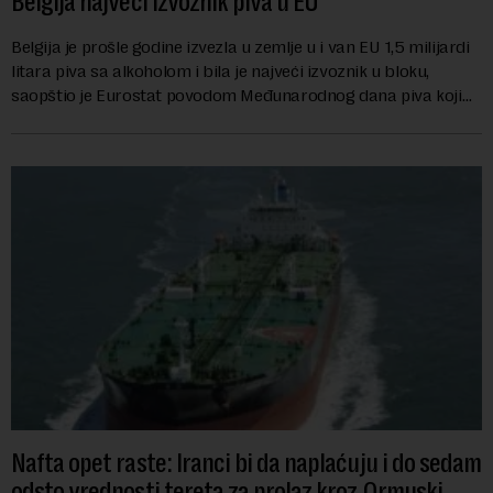
Belgija najveći izvoznik piva u EU
Belgija je prošle godine izvezla u zemlje u i van EU 1,5 milijardi
litara piva sa alkoholom i bila je najveći izvoznik u bloku,
saopštio je Eurostat povodom Međunarodnog dana piva koji
se obeležava danas. ...
Nafta opet raste: Iranci bi da naplaćuju i do sedam
odsto vrednosti tereta za prolaz kroz Ormuski