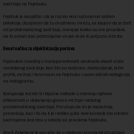
sadržaja na Fejsbuku.
Fejsbuk je saopštio i da je razvio novi računarski sistem
detekcije, dizajniran da tu društvenu mrežu, sa idejom da je čisti
od problematičnog sadržaja, ocenjuje koliko su oni pouzdani,
da ih označi kao potencijalne viruse ili da ih potpuno izbriše.
Deset načina za objektivizaciju postova
Fejsbukov Izveštaj o transparentnosti obuhvata deset vrsta
uvredljivog sadržaja, kao što su nudizam, zlostavljanje, lažni
profili, mržnja i terorizam na Fejsbuku i osam sličnih kategorija
na Instagramu.
Kompanija koristi tri ključne metode u merenju njihove
efikasnosti u ukljanjanju govora mržnje i ostalog
problematičnog sadržaja. Poručuju da im je najvažnija
prevencija, kao i to da li je i koliko puta neki korisnik bio izložen
sadržajima koji nisu u skladu sa pravilima Fejsbuka.
Mark Zakeberg je poručio da u njegovoj kompaniji stručnjaci