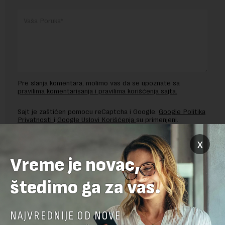
Pre slanja komentara, molimo vas da se upoznate sa
pravilima komentarisanja i pravilima korišćenja sajta.
Sajt je zaštićen pomocu reCaptcha i Google.
Google Politika
Privatnosti
i
Google Uslovi Korišćenja
su primenjeni.
x
Vreme je novac,
štedimo ga za vas.
NAJVREDNIJE OD NOVE