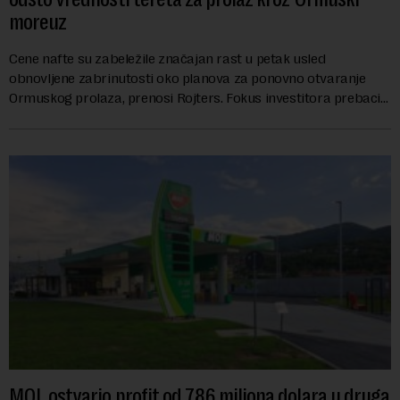
moreuz
Cene nafte su zabeležile značajan rast u petak usled
obnovljene zabrinutosti oko planova za ponovno otvaranje
Ormuskog prolaza, prenosi Rojters. Fokus investitora prebacio
se na predloge Irana i Omana koji b...
MOL ostvario profit od 786 miliona dolara u druga