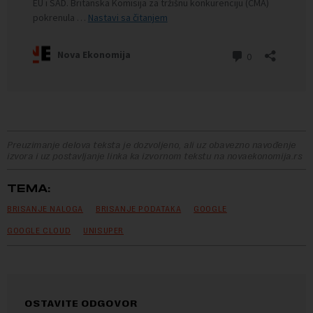
Preuzimanje delova teksta je dozvoljeno, ali uz obavezno navođenje
izvora i uz postavljanje linka ka izvornom tekstu na novaekonomija.rs
TEMA:
BRISANJE NALOGA
BRISANJE PODATAKA
GOOGLE
GOOGLE CLOUD
UNISUPER
OSTAVITE ODGOVOR