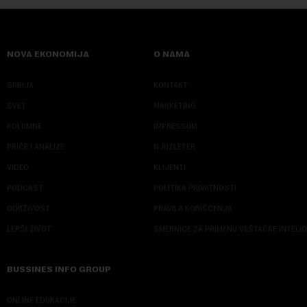
NOVA EKONOMIJA
O NAMA
SRBIJA
KONTAKT
SVET
MARKETING
KOLUMNE
IMPRESSUM
PRIČE I ANALIZE
NJUZLETER
VIDEO
KLIJENTI
PODCAST
POLITIKA PRIVATNOSTI
ODRŽIVOST
PRAVILA KORIŠĆENJA
LEPŠI ŽIVOT
SMERNICE ZA PRIMENU VEŠTAČKE INTELI
BUSSINES INFO GROUP
ONLINE EDUKACIJE