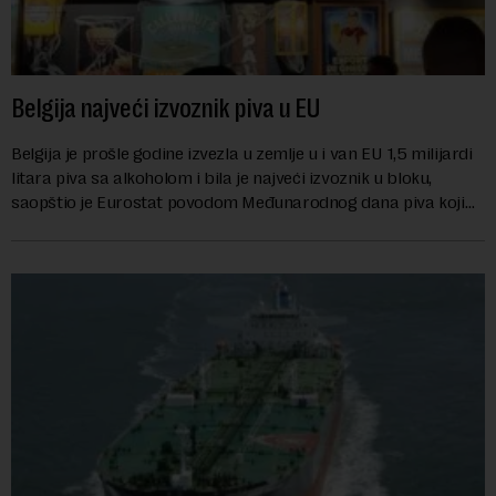
Belgija najveći izvoznik piva u EU
Belgija je prošle godine izvezla u zemlje u i van EU 1,5 milijardi
litara piva sa alkoholom i bila je najveći izvoznik u bloku,
saopštio je Eurostat povodom Međunarodnog dana piva koji
se obeležava danas. ...