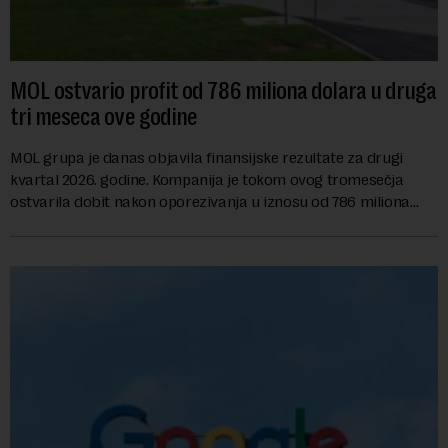
MOL ostvario profit od 786 miliona dolara u druga
tri meseca ove godine
MOL grupa je danas objavila finansijske rezultate za drugi
kvartal 2026. godine. Kompanija je tokom ovog tromesečja
ostvarila dobit nakon oporezivanja u iznosu od 786 miliona
američkih dolara. Rezultatima su...