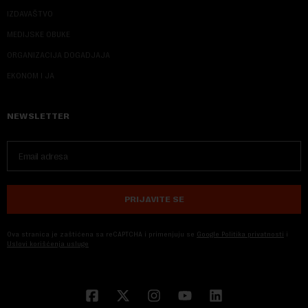
IZDAVAŠTVO
MEDIJSKE OBUKE
ORGANIZACIJA DOGADJAJA
EKONOM I JA
NEWSLETTER
PRIJAVITE SE
Ova stranica je zaštićena sa reCAPTCHA i primenjuju se
Google Politika privatnosti
i
Uslovi korišćenja usluge