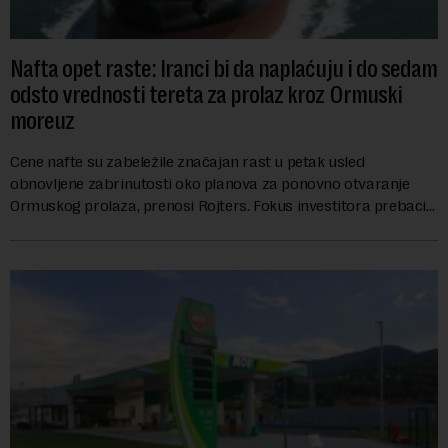
Nafta opet raste: Iranci bi da naplaćuju i do sedam
odsto vrednosti tereta za prolaz kroz Ormuski
moreuz
Cene nafte su zabeležile značajan rast u petak usled
obnovljene zabrinutosti oko planova za ponovno otvaranje
Ormuskog prolaza, prenosi Rojters. Fokus investitora prebacio
se na predloge Irana i Omana koji b...