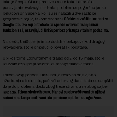
Iako je Google Cloud preduzeo mere kako bi sprečio
ponavljanje ovakvog incidenta, problem se pogoršao jer su
bekapovi UniSuper-a, koji su se nalazili u dve različite
geografske regije, takođe obrisani.
Očekivani zaštitni mehanizmi
Google Cloud-a koji bi trebalo da spreče ovakva brisanja nisu
funkcionisali, ostavljajući UniSuper bez pristupa vitalnim podacima.
Na sreću, UniSuper je imao dodatne bekapove kod drugog
provajdera, što je omogućilo povratak podataka.
Uprkos tome, „downtime“ je trajao od 2. do 15. maja, što je
izazvalo ozbiljne probleme za mnoge članove fonda.
Tokom ovog perioda, UniSuper je redovno objavljivao
ažuriranja o incidentu, počevši od prvog dana kada su saopštili
da je do problema došlo zbog treće strane, a ne zbog sajber
napada.
Tokom sledećih dana, članovi su obaveštavani da njihovi
računi nisu kompromitovani i da penzione uplate nisu ugrožene.