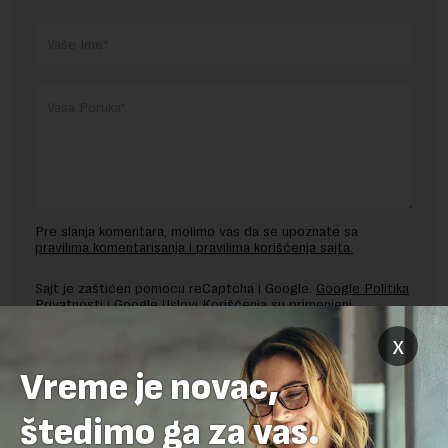
Pre slanja komentara, molimo vas da se upoznate sa
pravilima komentarisanja i pravilima korišćenja sajta.
Sajt je zaštićen pomocu reCaptcha i Google.
Google Politika
Privatnosti
i
Google Uslovi Korišćenja
su primenjeni.
x
Vreme je novac,
štedimo ga za vas.