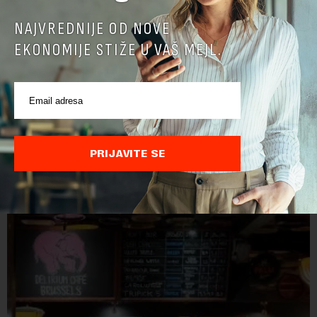
NAJVREDNIJE OD NOVE
EKONOMIJE STIŽE U VAŠ MEJL.
PRIJAVITE SE
POVEZANI SADRŽAJI