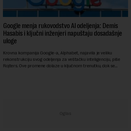
Google menja rukovodstvo AI odeljenja: Demis
Hasabis i ključni inženjeri napuštaju dosadašnje
uloge
Krovna kompanija Google-a, Alphabet, najavila je veliku
rekonstrukciju svog odeljenja za veštačku inteligenciju, piše
Rojters. Ove promene dolaze u ključnom trenutku, dok se
kompanija suočava sa sve većim pr...