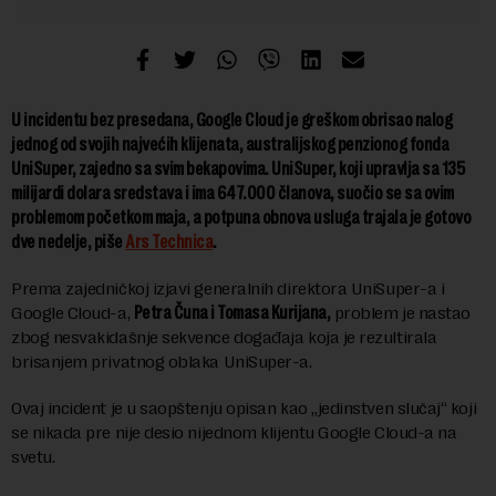
U incidentu bez presedana, Google Cloud je greškom obrisao nalog
jednog od svojih najvećih klijenata, australijskog penzionog fonda
UniSuper, zajedno sa svim bekapovima. UniSuper, koji upravlja sa 135
milijardi dolara sredstava i ima 647.000 članova, suočio se sa ovim
problemom početkom maja, a potpuna obnova usluga trajala je gotovo
dve nedelje, piše
Ars Technica
.
Prema zajedničkoj izjavi generalnih direktora UniSuper-a i
Google Cloud-a,
Petra Čuna i Tomasa Kurijana,
problem je nastao
zbog nesvakidašnje sekvence događaja koja je rezultirala
brisanjem privatnog oblaka UniSuper-a.
Ovaj incident je u saopštenju opisan kao „jedinstven slučaj“ koji
se nikada pre nije desio nijednom klijentu Google Cloud-a na
svetu.