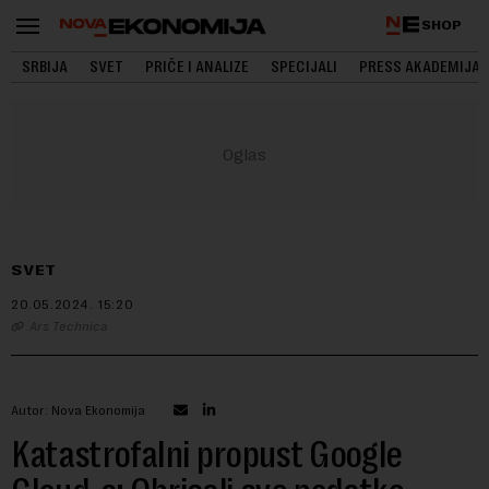
SHOP
SRBIJA
SVET
PRIČE I ANALIZE
SPECIJALI
PRESS AKADEMIJA
SVET
20.05.2024.
15:20
Ars Technica
Autor: Nova Ekonomija
Katastrofalni propust Google