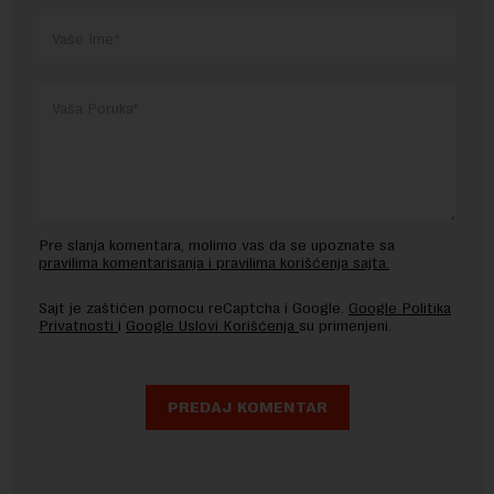
Pre slanja komentara, molimo vas da se upoznate sa
pravilima komentarisanja i pravilima korišćenja sajta.
Sajt je zaštićen pomocu reCaptcha i Google.
Google Politika
Privatnosti
i
Google Uslovi Korišćenja
su primenjeni.