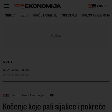
SHOP
SRBIJA
SVET
PRIČE I ANALIZE
SPECIJALI
PRESS AKADEMIJA
SVET
12.04.2022.
15:16
Nova ekonomija
Autor: Nova Ekonomija
Kočenje koje pali sijalice i pokreće