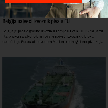
Belgija najveći izvoznik piva u EU
Belgija je prošle godine izvezla u zemlje u i van EU 1,5 milijardi
litara piva sa alkoholom i bila je najveći izvoznik u bloku,
saopštio je Eurostat povodom Međunarodnog dana piva koji
se obeležava danas. ...