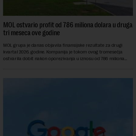
MOL ostvario profit od 786 miliona dolara u druga
tri meseca ove godine
MOL grupa je danas objavila finansijske rezultate za drugi
kvartal 2026. godine. Kompanija je tokom ovog tromesečja
ostvarila dobit nakon oporezivanja u iznosu od 786 miliona
američkih dolara. Rezultatima su...