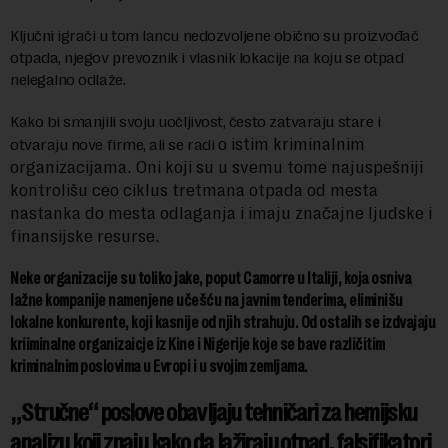
Ključni igrači u tom lancu nedozvoljene obično su proizvođač
otpada, njegov prevoznik i vlasnik lokacije na koju se otpad
nelegalno odlaže.
Kako bi smanjili svoju uočljivost, često zatvaraju stare i
o istim kriminalnim
otvaraju nove firme, ali se radi
organizacijama.
Oni koji su u svemu tome najuspešniji
kontrolišu ceo ciklus tretmana otpada od mesta
nastanka do mesta odlaganja i imaju značajne ljudske i
finansijske resurse.
Neke organizacije su toliko jake, poput Camorre u Italiji, koja osniva
lažne kompanije namenjene učešću na javnim tenderima, eliminišu
lokalne konkurente, koji kasnije od njih strahuju.
Od ostalih se izdvajaju
kriiminalne organizaicje iz Kine i Nigerije koje se bave različitim
kriminalnim poslovima u Evropi i u svojim zemljama.
„Stručne“ poslove obavljaju tehničari za hemijsku
analizu koji znaju kako da lažiraju otpad, falsifikatori