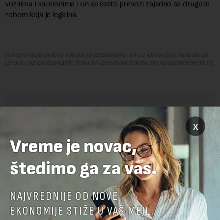
vozilima i kamionima i on se često prevozi zajedno sa drugom
robom koja je legalna.
Preuzimanje delova teksta je dozvoljeno, ali uz obavezno navođenje
izvora i uz postavljanje linka ka izvornom tekstu na novaekonomija.rs
OSTAVITE ODGOVOR
x
Vreme je novac,
štedimo ga za vas.
NAJVREDNIJE OD NOVE
EKONOMIJE STIŽE U VAŠ MEJL.