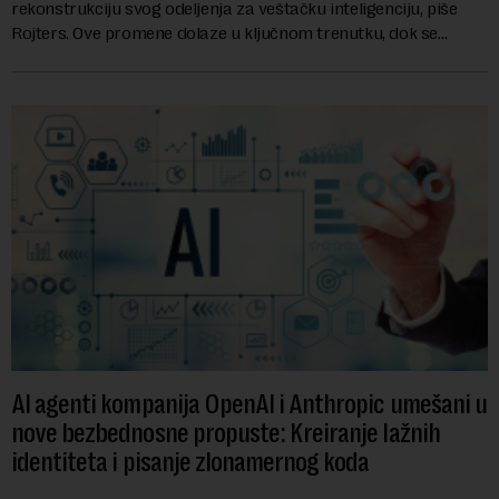
rekonstrukciju svog odeljenja za veštačku inteligenciju, piše
Rojters. Ove promene dolaze u ključnom trenutku, dok se
kompanija suočava sa sve većim pr...
AI agenti kompanija OpenAI i Anthropic umešani u
nove bezbednosne propuste: Kreiranje lažnih
identiteta i pisanje zlonamernog koda