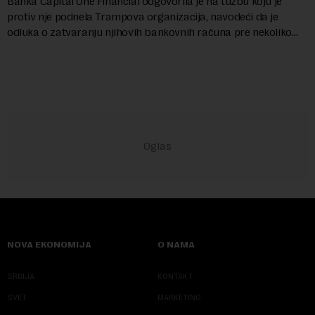
Banka Capital One Financial odgovorila je na tužbu koju je
protiv nje podnela Trampova organizacija, navodeći da je
odluka o zatvaranju njihovih bankovnih računa pre nekoliko
godina doneta isključivo nakon d...
NOVA EKONOMIJA
O NAMA
SRBIJA
KONTAKT
SVET
MARKETING