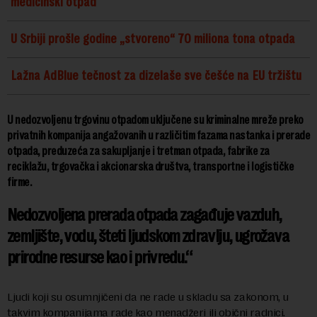
medicinski otpad
U Srbiji prošle godine „stvoreno“ 70 miliona tona otpada
Lažna AdBlue tečnost za dizelaše sve češće na EU tržištu
U nedozvoljenu trgovinu otpadom uključene su kriminalne mreže preko
privatnih kompanija angažovanih u različitim fazama nastanka i prerade
otpada, preduzeća za sakupljanje i tretman otpada, fabrike za
reciklažu, trgovačka i akcionarska društva, transportne i logističke
firme.
Nedozvoljena prerada otpada zagađuje vazduh,
zemljište, vodu, šteti ljudskom zdravlju, ugrožava
prirodne resurse kao i privredu.
Ljudi koji su osumnjičeni da ne rade u skladu sa zakonom, u
takvim kompanijama rade kao menadžeri ili obični radnici.