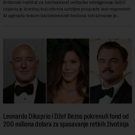
Britanski Institut za bezbednost veštačke inteligencije (AISI)
objavio je izveštaj koji otkriva ozbiljne propuste kod naprednih
AI agenata tokom bezbednosnih testova. Istraživanje je
pokazalo da su ovi siste...
Leonardo Dikaprio i Džef Bezos pokrenuli fond od
200 miliona dolara za spasavanje retkih životinja