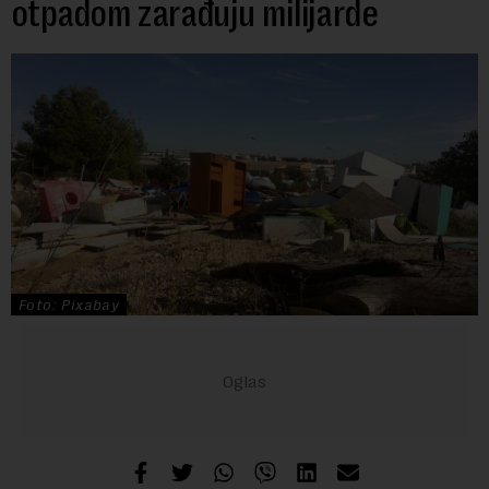
otpadom zarađuju milijarde
Foto: Pixabay