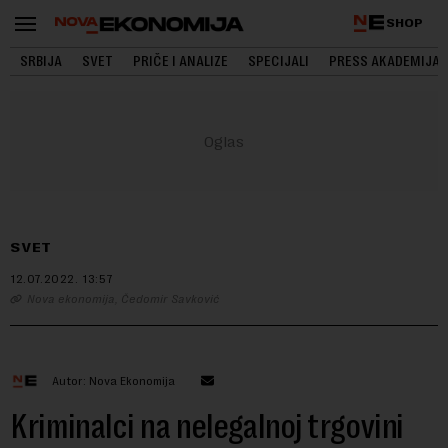
SHOP
SRBIJA
SVET
PRIČE I ANALIZE
SPECIJALI
PRESS AKADEMIJA
SVET
12.07.2022.
13:57
Nova ekonomija, Čedomir Savković
Autor: Nova Ekonomija
Kriminalci na nelegalnoj trgovini