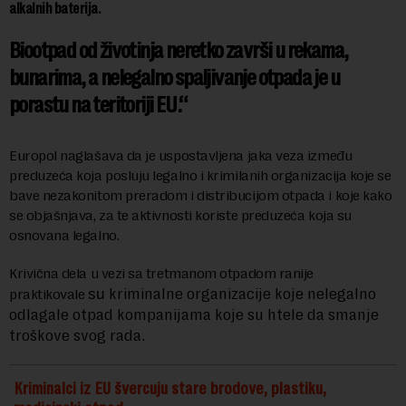
alkalnih baterija.
Biootpad od životinja neretko završi u rekama,
bunarima, a nelegalno spaljivanje otpada je u
porastu na teritoriji EU.
Europol naglašava da je uspostavljena jaka veza između
preduzeća koja posluju legalno i krimilanih organizacija koje se
bave nezakonitom preradom i distribucijom otpada i koje kako
se objašnjava, za te aktivnosti koriste preduzeća koja su
osnovana legalno.
Krivična dela u vezi sa tretmanom otpadom ranije
kriminalne organizacije koje nelegalno
praktikovale
su
odlagale otpad kompanijama koje su htele da smanje
troškove svog rada.
Kriminalci iz EU švercuju stare brodove, plastiku,