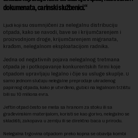
dokumenata, carinski službenici.
osumnjičeni za nelegalnu distribuciju
Ljudi koji
su
otpada, kako se navodi, bave se i krijumčarenjem i
proizvodnjom droge, krijumčarenjem migranata,
krađom, nelegalnom eksploatacijom radnika.
Jedna od negativnih pojava nelegalnog tretmana
otpada je i potkopavanje konkurentskih firmi koje
otpadom upravljaju legalno i čije su usluge skuplje.
U
samo jednom slučaju nelegalne preprodaje ukradenog
papirnog otpada, kako je utvrđeno, gubici na legalnom tržištu
bili su 10 miliona evra.
Jeftin otpad često se meša sa hranom za stoku ili sa
građevinskim materijalom, koristi se kao gorivo, nelegalno se
skladišti, zakopava u zemlju ili se direktno baca u prirodu.
Nelegalna trgovina otpadom preko kopna se obavlja kombi