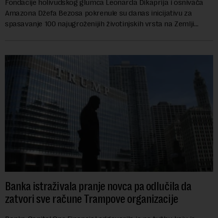
Fondacije holivudskog glumca Leonarda Dikaprija i osnivača
Amazona Džefa Bezosa pokrenule su danas inicijativu za
spasavanje 100 najugroženijih životinjskih vrsta na Zemlji
vrednu 200 miliona dolara.Fond...
Banka istraživala pranje novca pa odlučila da
zatvori sve račune Trampove organizacije