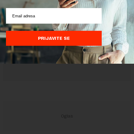
Pre slanja komentara, molimo vas da se upoznate sa
pravilima komentarisanja i pravilima korišćenja sajta.
Sajt je zaštićen pomocu reCaptcha i Google.
Google Politika
Privatnosti
i
Google Uslovi Korišćenja
su primenjeni.
PRIJAVITE SE