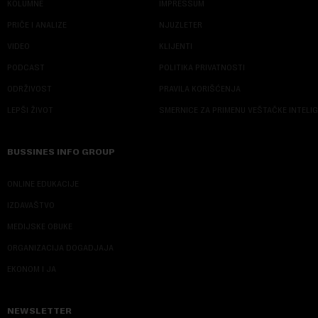
KOLUMNE
IMPRESSUM
PRIČE I ANALIZE
NJUZLETER
VIDEO
KLIJENTI
PODCAST
POLITIKA PRIVATNOSTI
ODRŽIVOST
PRAVILA KORIŠĆENJA
LEPŠI ŽIVOT
SMERNICE ZA PRIMENU VEŠTAČKE INTELI
BUSSINES INFO GROUP
ONLINE EDUKACIJE
IZDAVAŠTVO
MEDIJSKE OBUKE
ORGANIZACIJA DOGADJAJA
EKONOM I JA
NEWSLETTER