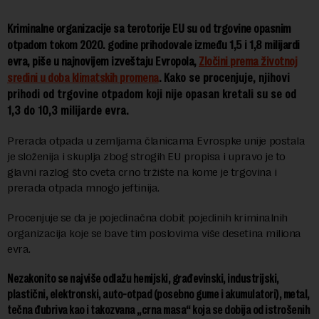
Kriminalne organizacije s
a terotorije EU su od trgovine opasnim
otpadom tokom 2020. godine prihodovale između 1,5 i 1,8 milijardi
evra, piše u najnovijem izveštaju Evropola,
Zločini prema životnoj
sredini u doba klimatskih promena
.
Kako se procenjuje, njihovi
prihodi od trgovine otpadom koji nije opasan kretali su se od
1,3 do 10,3 milijarde evra.
Prerada otpada u zemljama članicama Evrospke unije postala
je složenija i skuplja zbog strogih EU propisa i upravo je to
glavni razlog što cveta crno tržište na kome je trgovina i
prerada otpada mnogo jeftinija.
Procenjuje se da je pojedinačna dobit pojedinih kriminalnih
organizacija koje se bave tim poslovima više desetina miliona
evra.
Nezakonito se najviše odlažu hemijski, građevinski, industrijski,
plastični, elektronski, auto-otpad (posebno gume i akumulatori), metal,
tečna đubriva kao i takozvana „crna masa“ koja se dobija od istrošenih