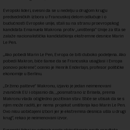
Evropski lideri, svesni da se u nedelju u drugom krugu
predsedničkih izbora u Francuskoj delom odlučuje i o
budućnosti Evropske unije, stali su na stranu proevropskog
kandidata Emanuela Makrona protiv „uništenja“ Unije za šta se
zalaže nacionalistička kandidatkinja ekstremne desnice Marin
Le Pen.
„Ako pobedi Marin Le Pen, Evropa će biti duboko podeljena. Ako
pobedi Makron, biće šanse da se Francuska usaglasi i Evropa
ponovo pokrene“, ocenio je Henrik Enderlajn, profesor političke
ekonomije u Berlinu.
„Držimo palčeve“ Makronu, izjavio je jedan neimenovani
zvaničnik EU i objasnio da, „posmatrano iz Brisela, prema
Makronu vlada očigledno pozitivan stav. Stiče se utisak da se s
njim može raditi, jer nema projekat uništenja kao Marin Le Pen.
Ovo nisu uobičajeni izbori jer je ekstremna desnica ušla u drugi
krug“, rekao je neimenovani izvor.
Evropski lideri su odmah posle objavljivanje prvih rezultata