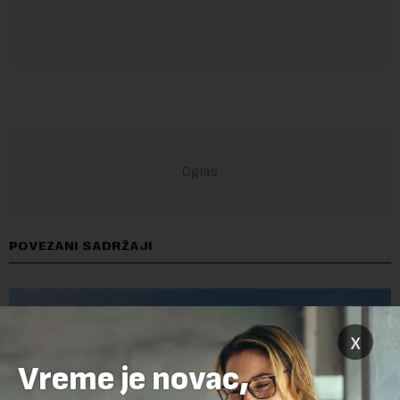
POVEZANI SADRŽAJI
x
Vreme je novac,