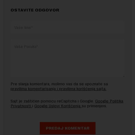
OSTAVITE ODGOVOR
Pre slanja komentara, molimo vas da se upoznate sa
pravilima komentarisanja i pravilima korišćenja sajta.
Sajt je zaštićen pomocu reCaptcha i Google.
Google Politika
Privatnosti
i
Google Uslovi Korišćenja
su primenjeni.