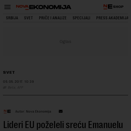
SHOP
SRBIJA
SVET
PRIČE I ANALIZE
SPECIJALI
PRESS AKADEMIJA
SVET
05.05.2017.
10:39
Beta, AFP
Autor: Nova Ekonomija
Lideri EU poželeli sreću Emanuelu