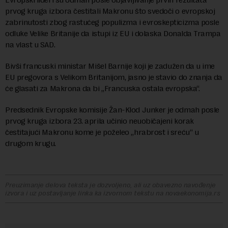
prvog kruga izbora čestitali Makronu što svedoči o evropskoj
zabrinutosti zbog rastućeg populizma i evroskepticizma posle
odluke Velike Britanije da istupi iz EU i dolaska Donalda Trampa
na vlast u SAD.
Bivši francuski ministar Mišel Barnije koji je zadužen da u ime
EU pregovora s Velikom Britanijom, jasno je stavio do znanja da
će glasati za Makrona da bi „Francuska ostala evropska“.
Predsednik Evropske komisije Žan-Klod Junker je odmah posle
prvog kruga izbora 23. aprila učinio neuobičajeni korak
čestitajući Makronu kome je poželeo „hrabrost i sreću“ u
drugom krugu.
Preuzimanje delova teksta je dozvoljeno, ali uz obavezno navođenje
izvora i uz postavljanje linka ka izvornom tekstu na novaekonomija.rs