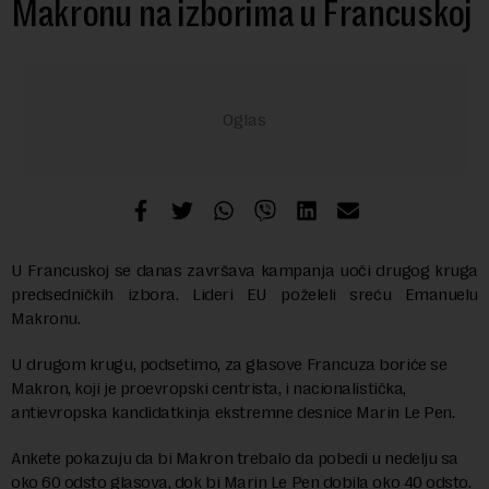
Makronu na izborima u Francuskoj
U Francuskoj se danas završava kampanja uoči drugog kruga
predsedničkih izbora. Lideri EU poželeli sreću Emanuelu
Makronu.
U drugom krugu, podsetimo, za glasove Francuza boriće se
Makron, koji je proevropski centrista, i nacionalistička,
antievropska kandidatkinja ekstremne desnice Marin Le Pen.
Ankete pokazuju da bi Makron trebalo da pobedi u nedelju sa
oko 60 odsto glasova, dok bi Marin Le Pen dobila oko 40 odsto.