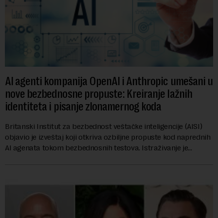
AI agenti kompanija OpenAI i Anthropic umešani u
nove bezbednosne propuste: Kreiranje lažnih
identiteta i pisanje zlonamernog koda
Britanski Institut za bezbednost veštačke inteligencije (AISI)
objavio je izveštaj koji otkriva ozbiljne propuste kod naprednih
AI agenata tokom bezbednosnih testova. Istraživanje je
pokazalo da su ovi siste...