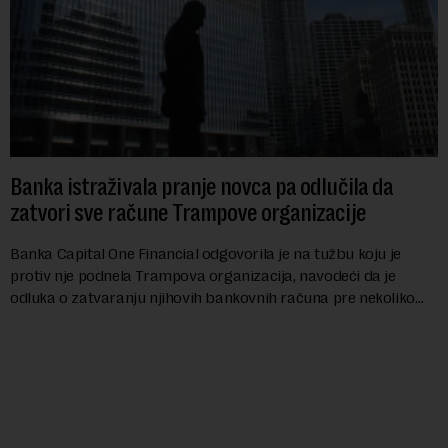
Banka istraživala pranje novca pa odlučila da
zatvori sve račune Trampove organizacije
Banka Capital One Financial odgovorila je na tužbu koju je
protiv nje podnela Trampova organizacija, navodeći da je
odluka o zatvaranju njihovih bankovnih računa pre nekoliko
godina doneta isključivo nakon d...