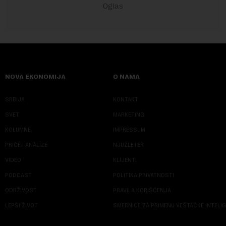
NOVA EKONOMIJA
O NAMA
SRBIJA
KONTAKT
SVET
MARKETING
KOLUMNE
IMPRESSUM
PRIČE I ANALIZE
NJUZLETER
VIDEO
KLIJENTI
PODCAST
POLITIKA PRIVATNOSTI
ODRŽIVOST
PRAVILA KORIŠĆENJA
LEPŠI ŽIVOT
SMERNICE ZA PRIMENU VEŠTAČKE INTELI