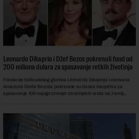
Leonardo Dikaprio i Džef Bezos pokrenuli fond od
200 miliona dolara za spasavanje retkih životinja
Fondacije holivudskog glumca Leonarda Dikaprija i osnivača
Amazona Džefa Bezosa pokrenule su danas inicijativu za
spasavanje 100 najugroženijih životinjskih vrsta na Zemlji
vrednu 200 miliona dolara.Fond...