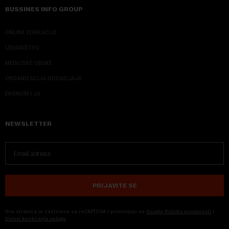
BUSSINES INFO GROUP
ONLINE EDUKACIJE
IZDAVAŠTVO
MEDIJSKE OBUKE
ORGANIZACIJA DOGADJAJA
EKONOM I JA
NEWSLETTER
PRIJAVITE SE
Ova stranica je zaštićena sa reCAPTCHA i primenjuju se
Google Politika privatnosti
i
Uslovi korišćenja usluge