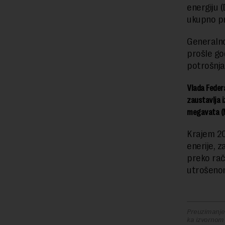
energiju 
ukupno pr
Generalno
prošle go
potrošnja 
Vlada Feder
zaustavlja 
megavata (
Krajem 20
enerije, 
preko rač
utrošenom
Preuzimanje 
ka izvornom