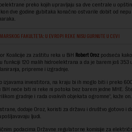
oelektrane preko kojih upravljaju sa dve centrale u opštin
kon dve godine gubitaka konačno ostvarile dobit od nepu
maraka.
MARSKOG FAKULTETA: U EVROPI REKE NISU GURNUTE U CEVI
or Koalicije za zaštitu reka u BiH
Robert Oroz
podseća kako 
u funkciji 120 malih hidroelektrana a da je barem još 353 
aniranja, pripreme i izgradnje.
 izjavama investitora, na kraju bi ih moglo biti i preko 60
u BiH neće biti ni reke ni potoka bez barem jedne MHE. Št
rilikom gradnje i rada ovakvih objekata ogromne“, kaže on.
strane, dodaje Oroz, koristi za državu i društvo gotovo i 
upošljavavaju ljudi.
čnim podacima Državne regulatorne komisije za električ