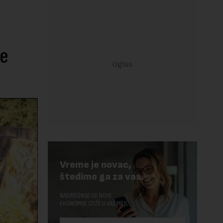
ke
Vreme je novac,
štedimo ga za vas.
NAJVREDNIJE OD NOVE
EKONOMIJE STIŽE U VAŠ MEJL.