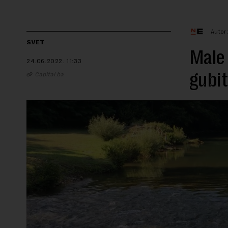
Autor
SVET
Male 
24.06.2022.
11:33
gubi
Capital.ba