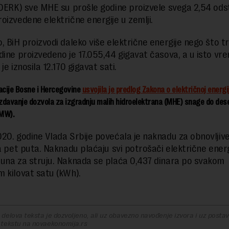
(DERK) sve MHE su prošle godine proizvele svega 2,54 ods
oizvedene električne energije u zemlji.
, BiH proizvodi daleko više električne energije nego što tr
dine proizvedeno je 17.055,44 gigavat časova, a u isto vr
je iznosila 12.170 gigavat sati.
acije Bosne i Hercegovine
usvojila je predlog Zakona o električnoj energij
izdavanje dozvola za izgradnju malih hidroelektrana (MHE) snage do des
MW).
20. godine Vlada Srbije povećala je naknadu za obnovljive
za pet puta. Naknadu plaćaju svi potrošači električne energ
una za struju. Naknada se plaća 0,437 dinara po svakom
 kilovat satu (kWh).
delova teksta je dozvoljeno, ali uz obavezno navođenje izvora i uz postavl
 tekstu na novaekonomija.rs