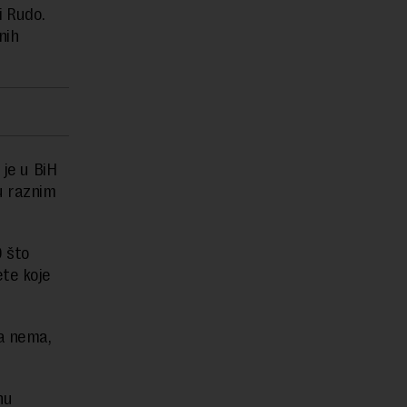
i Rudo.
nih
je u BiH
u raznim
0 što
ete koje
da nema,
nu