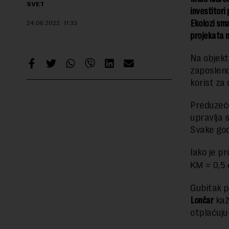
SVET
investitori
Ekolozi sma
24.06.2022.
11:33
projekata n
Na objekt
zaposleno 
korist za
Preduzeće
upravlja 
Svake god
Iako je p
KM = 0,5 
Gubitak p
Lončar
kaže
otplaćuju 