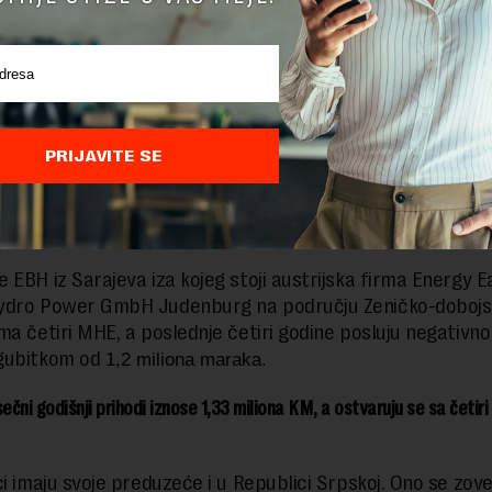
 2021. godinu završili
u skromnom plusu od 10.727 mar
su
d skoro 250.000 KM iz 2020. godine.
 potrebu ili luksuz: Analiza računa za struju
PRIJAVITE SE
bitke prave i četiri centrale preduzeća Intrade Sarajevo u
u slovenačke kompanije Petrol. Od osnivanja njihov minus j
je napravljen minus od skoro 400.000 K
, a prošle godine
 EBH iz Sarajeva iza kojeg stoji austrijska firma Energy 
ydro Power GmbH Judenburg na području Zeničko-doboj
ma četiri MHE, a poslednje četiri godine posluju negativno
gubitkom od
.
1,2 miliona maraka
sečni godišnji prihodi iznose 1,33 miliona KM, a ostvaruju se sa četir
ci imaju svoje preduzeće i u Republici Srpskoj. Ono se zov