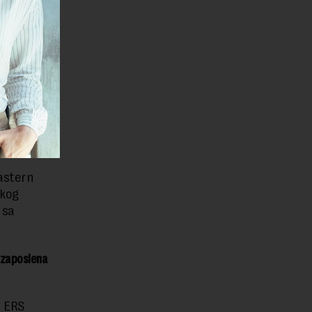
aka, nakon
e 12,5
M.
Eastern
skog
 sa
i zaposlena
e ERS