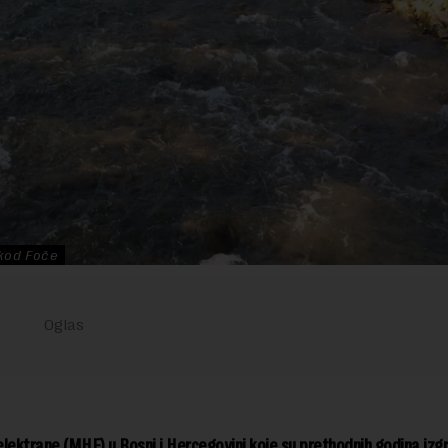
kod Foče
lektrane (MHE) u Bosni i Hercegovini koje su prethodnih godina izgra