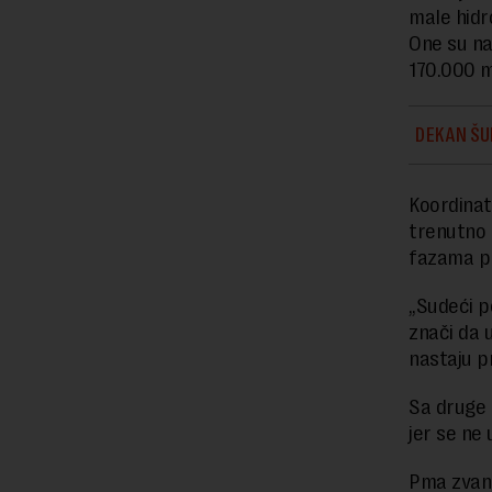
male hidr
One su na
170.000 
DEKAN ŠU
Koordinat
trenutno 
fazama pl
„Sudeći po
znači da 
nastaju p
Sa druge 
jer se ne 
Pma zvani