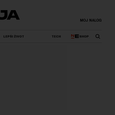
MOJ NALOG
SHOP
LEPŠI ŽIVOT
TECH