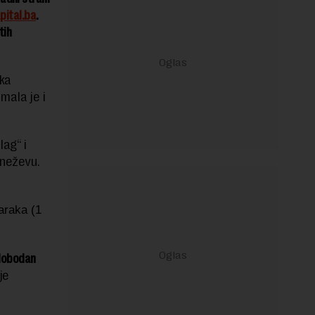
pital.ba
.
tih
eka
mala je i
ag“ i
Kneževu.
araka (1
lobodan
je