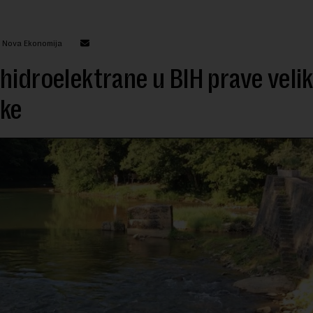
: Nova Ekonomija
hidroelektrane u BIH prave veli
tke