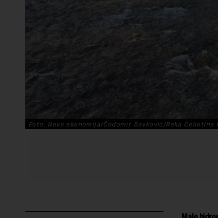
Foto: Nova ekonomija/Čedomir Savković/Reka Ćehotina 
Male hidroe