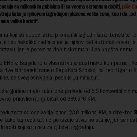
 posluju sa milionskim gubicima ili sa veoma skromnom dobiti,
piše Ca
traju kako je njihovom izgradnjom plaćena velika cena, kao i da „od 
ema velike koristi“.
ima koji su nepovratno promenili izgled i karakteristike r
je tek nekoliko radnika jer je njihov rad automatizovan, a 
 državu, jer je porez na dobit skroman ili ga uopšte nema.
 EHE iz Banjaluke u vlasništvu je austrijske kompanije „Kel
sa dve hidroelektrane u Republici Srpskoj na reci Ugar u 
ine, od svog osnivanja, posluje „u minusu“.
rošle godine imalo rekordne prihode od 5,9
konvertibilnih m
prijavljen je gubitak od 689.576 KM.
evra)
reduzeća od osnivanja iznosi 23,8 miliona KM, a direktor
S
 kako taj rezultat ne pokazuje stvarno stanje, jer se i dal
krediti koji su uzeti za njihovu izgradnju.