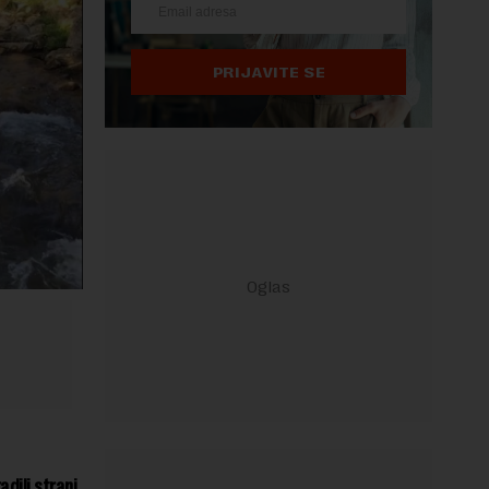
PRIJAVITE SE
dili strani