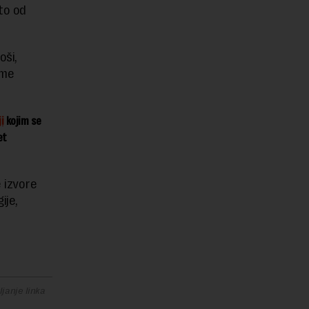
to od
oši,
eme
i
kojim se
et
 izvore
ije,
janje linka