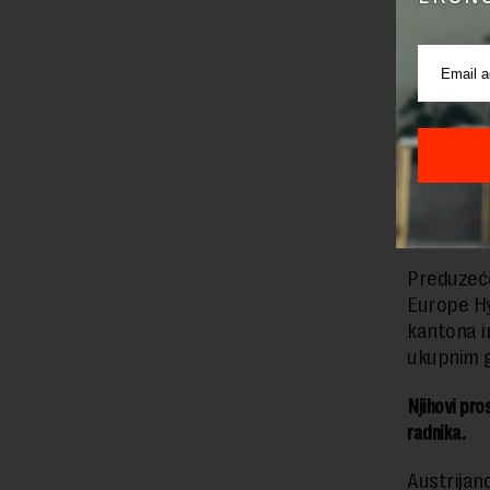
Poslednju,
gubitka o
Plaćamo li
Velike gu
vlasništv
miliona
KM
Preduzeće
Europe H
kantona i
ukupnim 
Njihovi pro
radnika.
Austrijan