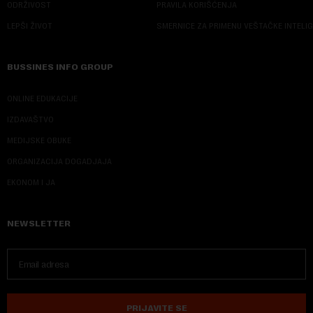
ODRŽIVOST
PRAVILA KORIŠĆENJA
LEPŠI ŽIVOT
SMERNICE ZA PRIMENU VEŠTAČKE INTELI
BUSSINES INFO GROUP
ONLINE EDUKACIJE
IZDAVAŠTVO
MEDIJSKE OBUKE
ORGANIZACIJA DOGADJAJA
EKONOM I JA
NEWSLETTER
PRIJAVITE SE