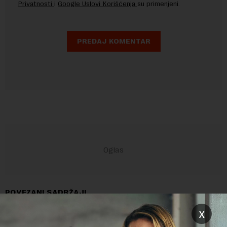
Privatnosti
i
Google Uslovi Korišćenja
su primenjeni.
POVEZANI SADRŽAJI
x