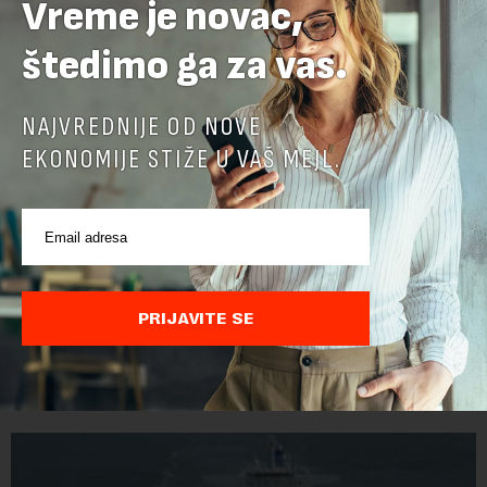
Vreme je novac,
štedimo ga za vas.
NAJVREDNIJE OD NOVE
EKONOMIJE STIŽE U VAŠ MEJL.
Belgija najveći izvoznik piva u EU
Belgija je prošle godine izvezla u zemlje u i van EU 1,5 milijardi
PRIJAVITE SE
litara piva sa alkoholom i bila je najveći izvoznik u bloku,
saopštio je Eurostat povodom Međunarodnog dana piva koji
se obeležava danas. ...