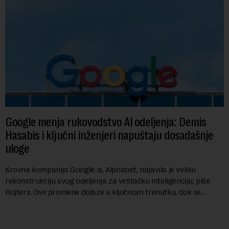
Google menja rukovodstvo AI odeljenja: Demis
Hasabis i ključni inženjeri napuštaju dosadašnje
uloge
Krovna kompanija Google-a, Alphabet, najavila je veliku
rekonstrukciju svog odeljenja za veštačku inteligenciju, piše
Rojters. Ove promene dolaze u ključnom trenutku, dok se
kompanija suočava sa sve većim pr...