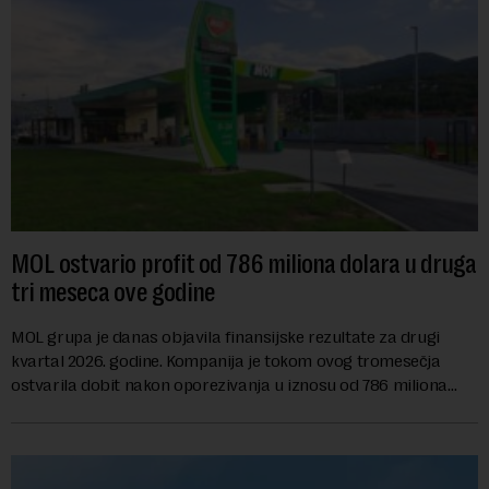
MOL ostvario profit od 786 miliona dolara u druga
tri meseca ove godine
MOL grupa je danas objavila finansijske rezultate za drugi
kvartal 2026. godine. Kompanija je tokom ovog tromesečja
ostvarila dobit nakon oporezivanja u iznosu od 786 miliona
američkih dolara. Rezultatima su...