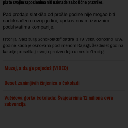
plate svojim zaposlenima niti naknade za božićne praznike.
Pad prodaje slatkiša od prošle godine nije mogao biti
nadoknađen u ovoj godini, uprkos novim izvoznim
poduhvatima kompanije.
Istorija „Salzburg Schokolade“ datira iz 19. veka, odnosno 1897.
godine, kada je osnovana pod imenom Rajsigl. Šezdeset godina
kasnije preselila je svoju proizvodnju u mesto Grodig.
Muzej, a da ga pojedeš (VIDEO)
Deset zanimljivih činjenica o čokoladi
Vučićeva gorka čokolada: Švajcarcima 12 miliona evra
subvencija