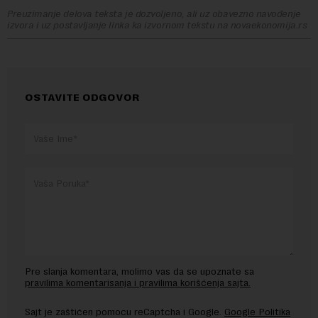
Preuzimanje delova teksta je dozvoljeno, ali uz obavezno navođenje
izvora i uz postavljanje linka ka izvornom tekstu na novaekonomija.rs
OSTAVITE ODGOVOR
Pre slanja komentara, molimo vas da se upoznate sa
pravilima komentarisanja i pravilima korišćenja sajta.
Sajt je zaštićen pomocu reCaptcha i Google.
Google Politika