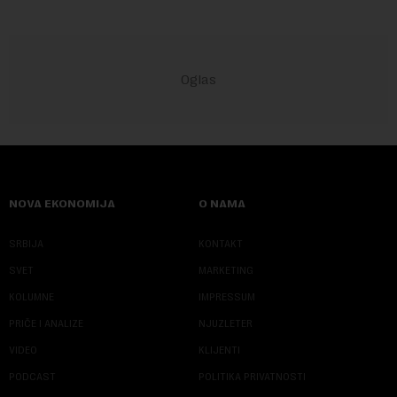
NOVA EKONOMIJA
O NAMA
SRBIJA
KONTAKT
SVET
MARKETING
KOLUMNE
IMPRESSUM
PRIČE I ANALIZE
NJUZLETER
VIDEO
KLIJENTI
PODCAST
POLITIKA PRIVATNOSTI