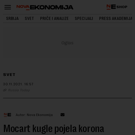
SHOP
SRBIJA
SVET
PRIČE I ANALIZE
SPECIJALI
PRESS AKADEMIJA
SVET
30.11.2021.
16:57
Russia Today
Autor: Nova Ekonomija
Mocart kugle pojela korona