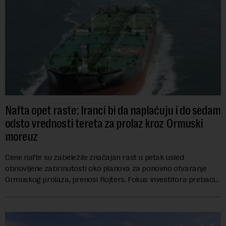
Nafta opet raste: Iranci bi da naplaćuju i do sedam
odsto vrednosti tereta za prolaz kroz Ormuski
moreuz
Cene nafte su zabeležile značajan rast u petak usled
obnovljene zabrinutosti oko planova za ponovno otvaranje
Ormuskog prolaza, prenosi Rojters. Fokus investitora prebacio
se na predloge Irana i Omana koji b...