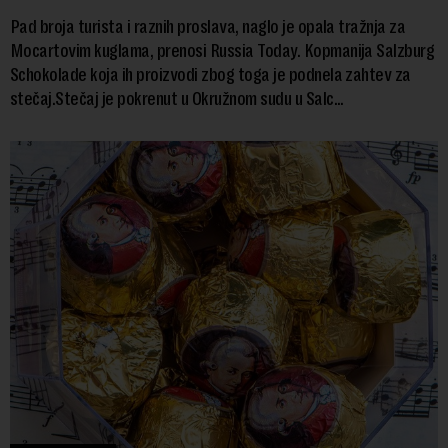
Pad broja turista i raznih proslava, naglo je opala tražnja za
Mocartovim kuglama, prenosi Russia Today. Kopmanija Salzburg
Schokolade koja ih proizvodi zbog toga je podnela zahtev za
stečaj.Stečaj je pokrenut u Okružnom sudu u Salc...