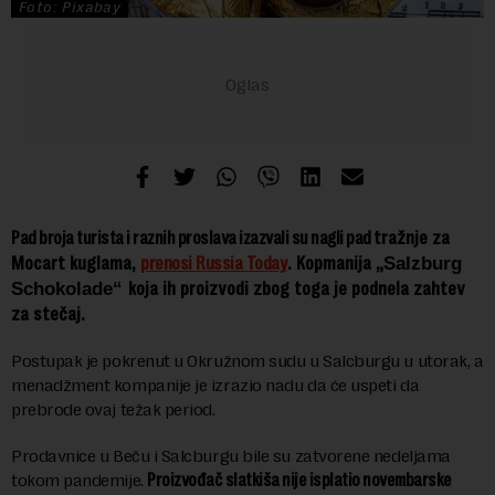
Foto: Pixabay
tražnje za
Pad broja turista i raznih proslava izazvali su nagli pad
Mocart kuglama,
prenosi Russia Today
. Kopmanija „
Salzburg
koja ih proizvodi
zbog toga je podnela zahtev
Schokolade“
za stečaj.
Postupak je pokrenut u Okružnom sudu u Salcburgu u utorak, a
menadžment kompanije je izrazio nadu da će uspeti da
prebrode ovaj težak period.
Prodavnice u Beču i Salcburgu bile su zatvorene nedeljama
tokom pandemije.
Proizvođač slatkiša nije isplatio novembarske