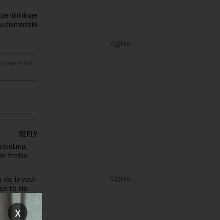
entifikuje
 automatski
janje linka
REPLY
alastina.
ne treba
 da ti vodi
će to da
 (advokati,
 šta će da
x
nas koji