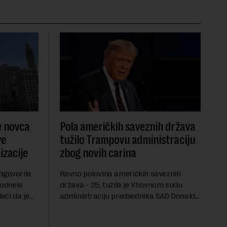
e novca
Pola američkih saveznih država
ve
tužilo Trampovu administraciju
zacije
zbog novih carina
dgovorila
Ravno polovina američkih saveznih
podnela
država - 25, tužila je Vhovnom sudu
eći da je
administraciju predsednika SAD Donalda
 bankovnih
Trampa zbog najnovijih carina koje je
oneta
uveo u julu na uvoznu robu iz 59 zemalja