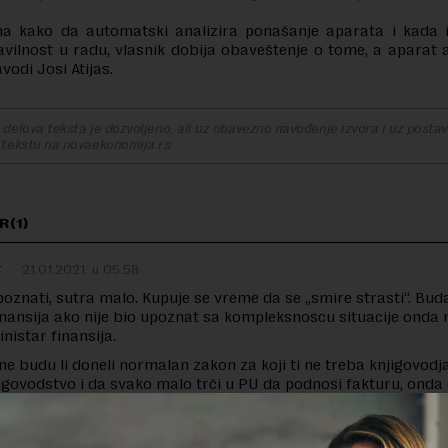
na kako da automatski analizira ponašanje aparata i kada id
vilnost u radu, vlasnik dobija obaveštenje o tome, a aparat
avodi Josi Atijas.
delova teksta je dozvoljeno, ali uz obavezno navođenje izvora i uz postavl
 tekstu na novaekonomija.rs
R(1)
r
21.01.2021. u 05:58
upoznati, sutra malo. Kupuje se vreme da se „smire strasti“. Bud
inansija ako nije bio upoznat sa kompleksnoscu situacije onda 
nistar finansija.
 ne budu li doneli normalan zakon za koji ti ne treba knjigovodja
igovodstvo i da svako malo trči u PU da podnosi fakturu, onda 
. Samo da se podsetimo da su do pre 3 godine svi u petoj grupi
onsalting) dobijali retroaktivno poreska rešenja u kom nisu znali
je eto na taj način država već jednom i ne tako davno gusila sve 