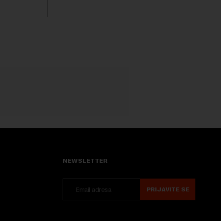
sveta, uključujući ...
NEWSLETTER
PRIJAVITE SE