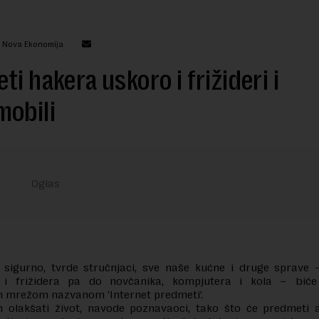
: Nova Ekonomija
ti hakera uskoro i frižideri i
mobili
 sigurno, tvrde stručnjaci, sve naše kućne i druge sprave 
a i frižidera pa do novčanika, kompjutera i kola – bić
mrežom nazvanom ‘Internet predmeti’.
 olakšati život, navode poznavaoci, tako što će predmeti 