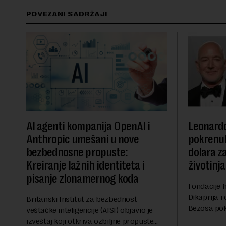
POVEZANI SADRŽAJI
AI agenti kompanija OpenAI i
Leonardo
Anthropic umešani u nove
pokrenul
bezbednosne propuste:
dolara z
Kreiranje lažnih identiteta i
životinja
pisanje zlonamernog koda
Fondacije 
Dikaprija 
Britanski Institut za bezbednost
Bezosa pokr
veštačke inteligencije (AISI) objavio je
spasavanje
izveštaj koji otkriva ozbiljne propuste