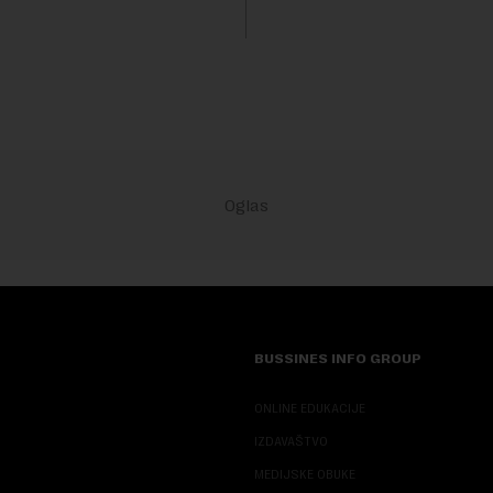
isključivo nakon d...
h vrsta na Zemlji vrednu 200
ara.Fond...
BUSSINES INFO GROUP
ONLINE EDUKACIJE
IZDAVAŠTVO
MEDIJSKE OBUKE