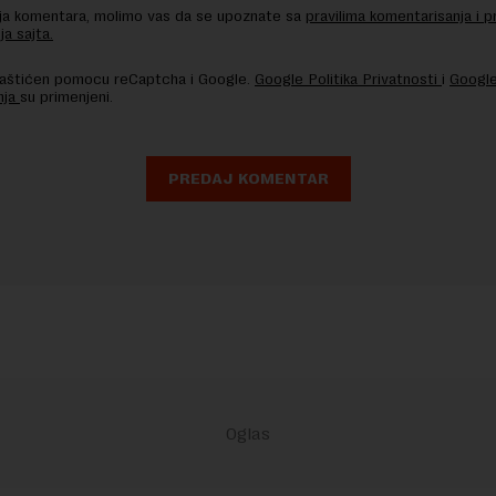
nja komentara, molimo vas da se upoznate sa
pravilima komentarisanja i p
ja sajta.
 zaštićen pomocu reCaptcha i Google.
Google Politika Privatnosti
i
Google
nja
su primenjeni.