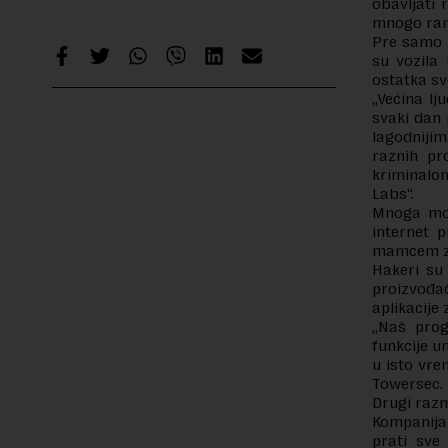
obavljati 
mnogo ranj
Pre samo n
su vozila 
ostatka sv
„Većina lj
svaki dan 
lagodnijim
raznih pr
kriminalom
Labs“.
Mnoga mod
internet p
mamcem z
Hakeri su 
proizvođa
aplikacije
„Naš prog
funkcije u
u isto vre
Towersec.
Drugi razm
Kompanija 
prati sve