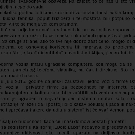
rutinske, svakodnevne obaveze. Na žalost, to će nas u isto vr
ivijim nego do sada.
ekoliko godina bili smo zabrinuti za bezbednost naših komp
i kućna tehnika, poput frižidera i termostata bili potpuno 
eta. Ali to se menja velikom brzinom.
udi će se odjednom naći u situaciji da su sve njihove sprave k
povezane u mreži, i to će u neku ruku učiniti njihov život jedno
. Sa druge strane, ako to sve nije dobro zaštićeno, moglo bi 
oblema, od osnovnog korišćenja tih naprava, do problema
 kao što je krađa identiteta“, navodi Josi Atijas, generalni dir
erna vozila imaju ugrađene kompjutere, koji mogu da se 
utem pametnog telefona vlasnika, pa čak i direktno, što ih
a napade hakera.
u julu 2015. godine daljinski zaustavili jedno vozilo firme Dži
či vozila i privatne firme za bezbednost na internetu os
 za kompjutere u kolima kako bi ih zaštitili od eventualnih napa
ram je ugrađen u najvažniji deo sistema unutar kola i od
nutražnje mreže i da li postoji bilo kakav pokušaj upada ili hak
me i sprečava hakere da udju u sistem“, ističe Asaf Acmon, po
išalju o budućnosti kada će i naši domovi postati pametni.
sa sedištem u Kaliforniji „Dojo Labs“ nedavno je predstavila 
 sumnjive aktivnosti oko kućnih aparata na daljinsku kont