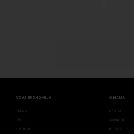
životinjski
kod naprednih AI agenata tokom
miliona dol
bezbednosnih testova. Istraživanje je
pokazalo da su ovi siste...
NOVA EKONOMIJA
O NAMA
SRBIJA
KONTAKT
SVET
MARKETING
KOLUMNE
IMPRESSUM