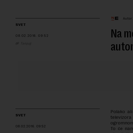
Autor
SVET
Na me
08.02.2016.
09:52
auto
Tanjug
Polako ali
SVET
televizor
ogromnom 
08.02.2016.
09:52
To će nam