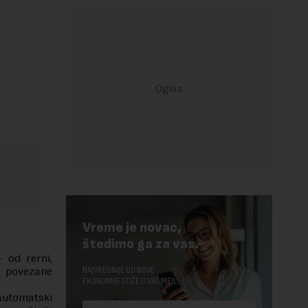
Vreme je novac,
štedimo ga za vas.
– od rerni,
NAJVREDNIJE OD NOVE
e povezane
EKONOMIJE STIŽE U VAŠ MEJL.
automatski