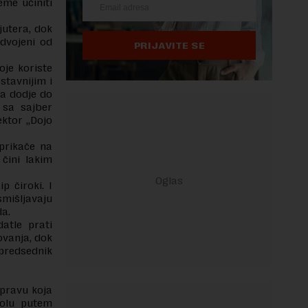
eme učiniti
jutera, dok
odvojeni od
PRIJAVITE SE
oje koriste
stavnijim i
da dodje do
 sa sajber
ektor „Dojo
prikače na
 čini lakim
p čiroki. I
mišljavaju
da.
atle prati
ovanja, dok
tpredsednik
spravu koja
rolu putem