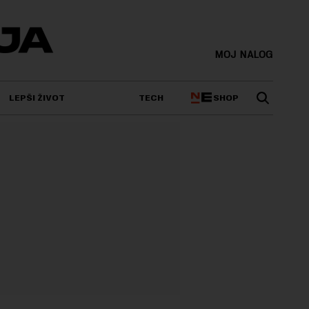
MOJ NALOG
SHOP
LEPŠI ŽIVOT
TECH