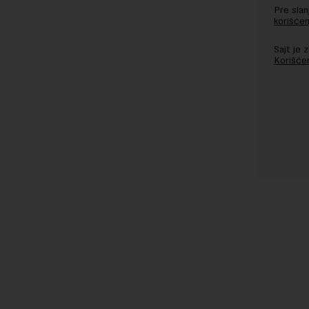
Pre sla
korišćen
Sajt je
Korišće