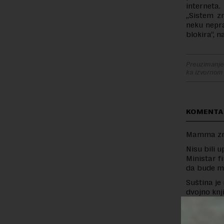
interneta.
„Sistem z
neku nepra
blokira“, n
Preuzimanje 
ka izvornom
KOMENTA
Mamma z
Nisu bili 
Ministar f
da bude mi
Suština je
dvojno knj
radi posao
lekari i k
piše i da 