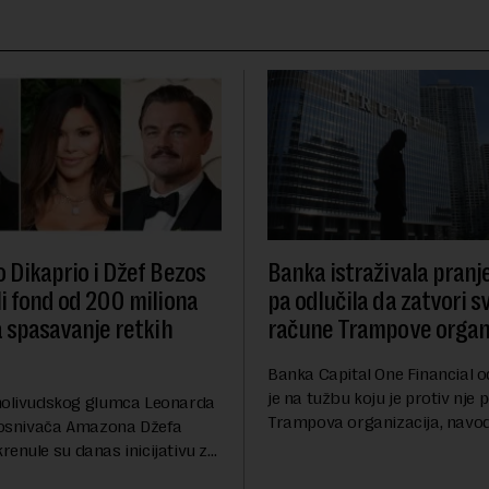
 Dikaprio i Džef Bezos
Banka istraživala pranj
i fond od 200 miliona
pa odlučila da zatvori s
a spasavanje retkih
račune Trampove organi
Banka Capital One Financial o
je na tužbu koju je protiv nje 
holivudskog glumca Leonarda
Trampova organizacija, navod
i osnivača Amazona Džefa
odluka o zatvaranju njihovih
enule su danas inicijativu za
računa pre nekoliko godina d
 100 najugroženijih