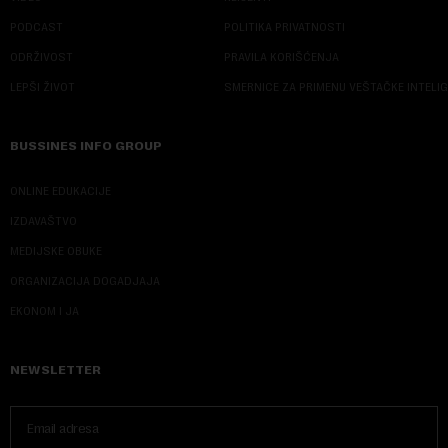
PODCAST
POLITIKA PRIVATNOSTI
ODRŽIVOST
PRAVILA KORIŠĆENJA
LEPŠI ŽIVOT
SMERNICE ZA PRIMENU VEŠTAČKE INTELI
BUSSINES INFO GROUP
ONLINE EDUKACIJE
IZDAVAŠTVO
MEDIJSKE OBUKE
ORGANIZACIJA DOGADJAJA
EKONOM I JA
NEWSLETTER