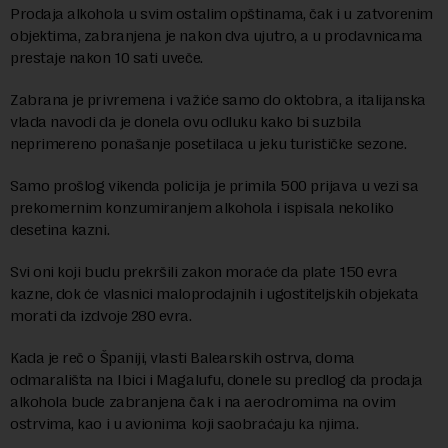
Prodaja alkohola u svim ostalim opštinama, čak i u zatvorenim
objektima, zabranjena je nakon dva ujutro, a u prodavnicama
prestaje nakon 10 sati uveče.
Zabrana je privremena i važiće samo do oktobra, a italijanska
vlada navodi da je donela ovu odluku kako bi suzbila
neprimereno ponašanje posetilaca u jeku turističke sezone.
Samo prošlog vikenda policija je primila 500 prijava u vezi sa
prekomernim konzumiranjem alkohola i ispisala nekoliko
desetina kazni.
Svi oni koji budu prekršili zakon moraće da plate 150 evra
kazne, dok će vlasnici maloprodajnih i ugostiteljskih objekata
morati da izdvoje 280 evra.
Kada je reč o Španiji, vlasti Balearskih ostrva, doma
odmarališta na Ibici i Magalufu, donele su predlog da prodaja
alkohola bude zabranjena čak i na aerodromima na ovim
ostrvima, kao i u avionima koji saobraćaju ka njima.