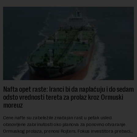
Nafta opet raste: Iranci bi da naplaćuju i do sedam
odsto vrednosti tereta za prolaz kroz Ormuski
moreuz
Cene nafte su zabeležile značajan rast u petak usled
obnovljene zabrinutosti oko planova za ponovno otvaranje
Ormuskog prolaza, prenosi Rojters. Fokus investitora prebacio