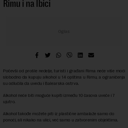
Rimu i na Ibici
Počevši od prošle nedelje, turisti i građani Rima neće više moći
slobodno da kupuju alkohol u 14 opština u Rimu, a ograničenja
su odlučila da uvedu i Balearska ostrva.
Alkohol neće biti moguće kupiti između 10 časova uveče i 7
ujutro.
Alkohol takođe možete piti iz plastične ambalaže samo do
ponoći, ali nikako na ulici, već samo u zatvorenim objektima.