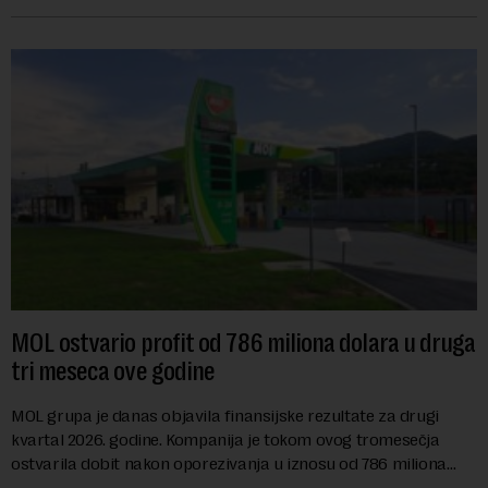
se na predloge Irana i Omana koji b...
MOL ostvario profit od 786 miliona dolara u druga
tri meseca ove godine
MOL grupa je danas objavila finansijske rezultate za drugi
kvartal 2026. godine. Kompanija je tokom ovog tromesečja
ostvarila dobit nakon oporezivanja u iznosu od 786 miliona
američkih dolara. Rezultatima su...