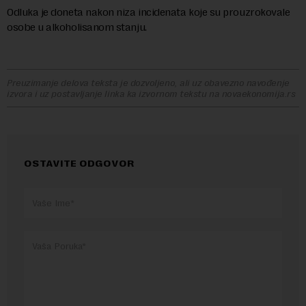
Odluka je doneta nakon niza incidenata koje su prouzrokovale
osobe u alkoholisanom stanju.
Preuzimanje delova teksta je dozvoljeno, ali uz obavezno navođenje
izvora i uz postavljanje linka ka izvornom tekstu na novaekonomija.rs
OSTAVITE ODGOVOR