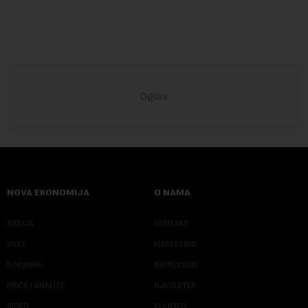
NOVA EKONOMIJA
O NAMA
SRBIJA
KONTAKT
SVET
MARKETING
KOLUMNE
IMPRESSUM
PRIČE I ANALIZE
NJUZLETER
VIDEO
KLIJENTI