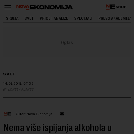
SHOP
SRBIJA
SVET
PRIČE I ANALIZE
SPECIJALI
PRESS AKADEMIJA
SVET
14.07.2017.
07:02
LONELY PLANET
Autor: Nova Ekonomija
Nema više ispijanja alkohola u