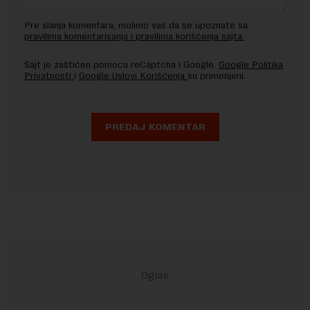
Pre slanja komentara, molimo vas da se upoznate sa
pravilima komentarisanja i pravilima korišćenja sajta.
Sajt je zaštićen pomocu reCaptcha i Google.
Google Politika
Privatnosti
i
Google Uslovi Korišćenja
su primenjeni.