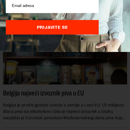
prehrambenih proiz...
PRIJAVITE SE
Belgija najveći izvoznik piva u EU
Belgija je prošle godine izvezla u zemlje u i van EU 1,5 milijardi
litara piva sa alkoholom i bila je najveći izvoznik u bloku,
saopštio je Eurostat povodom Međunarodnog dana piva koji
se obeležava danas. ...